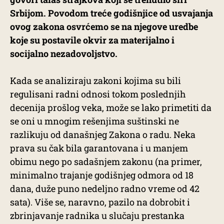
Srbijom. Povodom treće godišnjice od usvajanja
ovog zakona osvrćemo se na njegove uredbe
koje su postavile okvir za materijalno i
socijalno nezadovoljstvo.
Kada se analiziraju zakoni kojima su bili
regulisani radni odnosi tokom poslednjih
decenija prošlog veka, može se lako primetiti da
se oni u mnogim rešenjima suštinski ne
razlikuju od današnjeg Zakona o radu. Neka
prava su čak bila garantovana i u manjem
obimu nego po sadašnjem zakonu (na primer,
minimalno trajanje godišnjeg odmora od 18
dana, duže puno nedeljno radno vreme od 42
sata). Više se, naravno, pazilo na dobrobit i
zbrinjavanje radnika u slučaju prestanka