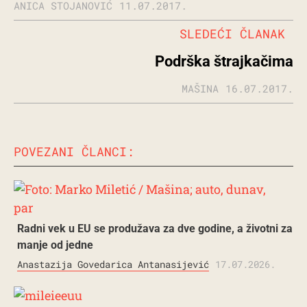
ANICA STOJANOVIĆ
11.07.2017.
SLEDEĆI ČLANAK
Podrška štrajkačima
MAŠINA
16.07.2017.
POVEZANI ČLANCI:
Radni vek u EU se produžava za dve godine, a životni za
manje od jedne
Anastazija Govedarica Antanasijević
17.07.2026.