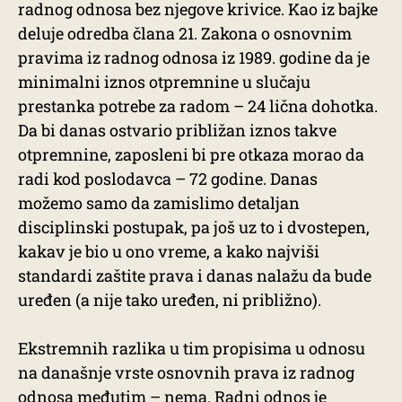
radnog odnosa bez njegove krivice. Kao iz bajke
deluje odredba člana 21. Zakona o osnovnim
pravima iz radnog odnosa iz 1989. godine da je
minimalni iznos otpremnine u slučaju
prestanka potrebe za radom – 24 lična dohotka.
Da bi danas ostvario približan iznos takve
otpremnine, zaposleni bi pre otkaza morao da
radi kod poslodavca – 72 godine. Danas
možemo samo da zamislimo detaljan
disciplinski postupak, pa još uz to i dvostepen,
kakav je bio u ono vreme, a kako najviši
standardi zaštite prava i danas nalažu da bude
uređen (a nije tako uređen, ni približno).
Ekstremnih razlika u tim propisima u odnosu
na današnje vrste osnovnih prava iz radnog
odnosa međutim – nema. Radni odnos je