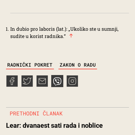
In dubio pro laboris (lat.): „Ukoliko ste u sumnji,
sudite u korist radnika.“
TAGS
RADNIČKI POKRET
ZAKON O RADU
PRETHODNI ČLANAK
Lear: dvanaest sati rada i noblice