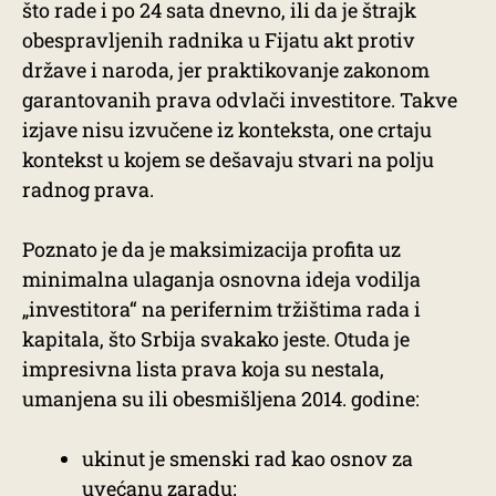
što rade i po 24 sata dnevno, ili da je štrajk
obespravljenih radnika u Fijatu akt protiv
države i naroda, jer praktikovanje zakonom
garantovanih prava odvlači investitore. Takve
izjave nisu izvučene iz konteksta, one crtaju
kontekst u kojem se dešavaju stvari na polju
radnog prava.
Poznato je da je maksimizacija profita uz
minimalna ulaganja osnovna ideja vodilja
„investitora“ na perifernim tržištima rada i
kapitala, što Srbija svakako jeste. Otuda je
impresivna lista prava koja su nestala,
umanjena su ili obesmišljena 2014. godine:
ukinut je smenski rad kao osnov za
uvećanu zaradu;