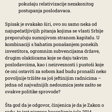
pokušaju relativizacije nezakonitog
postupanja poslodavaca.
Spisak je svakako širi, ovo su samo neka od
najupečatljivijih pitanja kojima se vlasti Srbije
preporučuju sumnjivom stranom kapitalu. U
kombinaciji s bahatim ponašanjem ponekih
investitora, ogromnim subvencijama države,
drugim olakšicama koje se daju takvim
poslodavcima, kao i neizvesnosti i pustoši koje
će oni ostaviti za sobom kad budu pronašli neko
povoljnije tržište sa još jeftinijim radnicima –
jedna od najvažnijih nedoumica jeste zašto se
ovakve politike sprovode?
Šta god da je odgovor, činjenica je da je Zakon o
radu, to jest njegovo kasapljenje jula 2014.