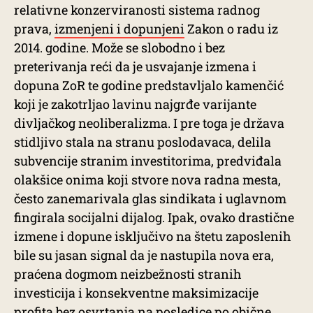
relativne konzerviranosti sistema radnog
prava,
izmenjeni i dopunjeni
Zakon o radu iz
2014. godine. Može se slobodno i bez
preterivanja reći da je usvajanje izmena i
dopuna ZoR te godine predstavljalo kamenčić
koji je zakotrljao lavinu najgrđe varijante
divljačkog neoliberalizma. I pre toga je država
stidljivo stala na stranu poslodavaca, delila
subvencije stranim investitorima, predviđala
olakšice onima koji stvore nova radna mesta,
često zanemarivala glas sindikata i uglavnom
fingirala socijalni dijalog. Ipak, ovako drastične
izmene i dopune isključivo na štetu zaposlenih
bile su jasan signal da je nastupila nova era,
praćena dogmom neizbežnosti stranih
investicija i konsekventne maksimizacije
profita bez osvrtanja na posledice po obične