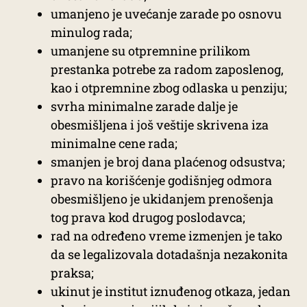
umanjeno je uvećanje zarade po osnovu
minulog rada;
umanjene su otpremnine prilikom
prestanka potrebe za radom zaposlenog,
kao i otpremnine zbog odlaska u penziju;
svrha minimalne zarade dalje je
obesmišljena i još veštije skrivena iza
minimalne cene rada;
smanjen je broj dana plaćenog odsustva;
pravo na korišćenje godišnjeg odmora
obesmišljeno je ukidanjem prenošenja
tog prava kod drugog poslodavca;
rad na određeno vreme izmenjen je tako
da se legalizovala dotadašnja nezakonita
praksa;
ukinut je institut iznuđenog otkaza, jedan