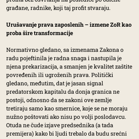
građane, radnike, koji taj profit stvaraju.
Urušavanje prava zaposlenih – izmene ZoR kao
proba šire transformacije
Normativno gledano, sa izmenama Zakona o
radu pojeftinila je radna snaga i nastupila je
njena prekarizacija, a smanjen je kvalitet zaštite
povređenih ili ugroženih prava. Politički
gledano, međutim, dat je jasan signal
predatorskom kapitalu da donja granica ne
postoji, odnosno da se zakoni ove zemlje
tretiraju samo kao smernice, koje se ne moraju
nužno poštovati ako nisu po volji poslodavcu.
Otuda ne čude izjave predsednika (a tada
premijera) kako bi ljudi trebalo da budu srećni