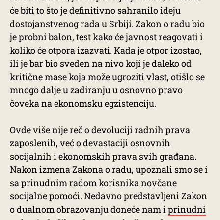
će biti to što je definitivno sahranilo ideju
dostojanstvenog rada u Srbiji. Zakon o radu bio
je probni balon, test kako će javnost reagovati i
koliko će otpora izazvati. Kada je otpor izostao,
ili je bar bio sveden na nivo koji je daleko od
kritične mase koja može ugroziti vlast, otišlo se
mnogo dalje u zadiranju u osnovno pravo
čoveka na ekonomsku egzistenciju.
Ovde više nije reč o devoluciji radnih prava
zaposlenih, već o devastaciji osnovnih
socijalnih i ekonomskih prava svih građana.
Nakon izmena Zakona o radu, upoznali smo se i
sa prinudnim radom korisnika novčane
socijalne pomoći. Nedavno predstavljeni Zakon
o dualnom obrazovanju doneće nam i
prinudni