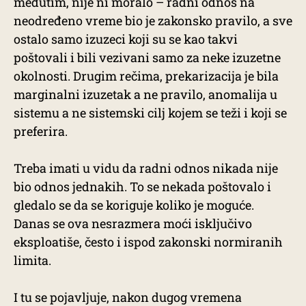
međutim, nije ni moralo – radni odnos na
neodređeno vreme bio je zakonsko pravilo, a sve
ostalo samo izuzeci koji su se kao takvi
poštovali i bili vezivani samo za neke izuzetne
okolnosti. Drugim rečima, prekarizacija je bila
marginalni izuzetak a ne pravilo, anomalija u
sistemu a ne sistemski cilj kojem se teži i koji se
preferira.
Treba imati u vidu da radni odnos nikada nije
bio odnos jednakih. To se nekada poštovalo i
gledalo se da se koriguje koliko je moguće.
Danas se ova nesrazmera moći isključivo
eksploatiše, često i ispod zakonski normiranih
limita.
I tu se pojavljuje, nakon dugog vremena