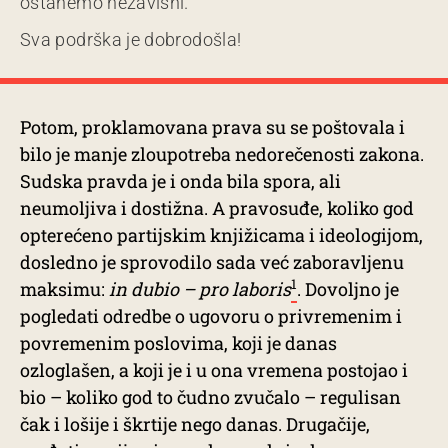
ostanemo nezavisni.
Sva podrška je dobrodošla!
Potom, proklamovana prava su se poštovala i
bilo je manje zloupotreba nedorečenosti zakona.
Sudska pravda je i onda bila spora, ali
neumoljiva i dostižna. A pravosuđe, koliko god
opterećeno partijskim knjižicama i ideologijom,
dosledno je sprovodilo sada već zaboravljenu
1
maksimu:
in dubio – pro laboris
. Dovoljno je
pogledati odredbe o ugovoru o privremenim i
povremenim poslovima, koji je danas
ozloglašen, a koji je i u ona vremena postojao i
bio – koliko god to čudno zvučalo – regulisan
čak i lošije i škrtije nego danas. Drugačije,