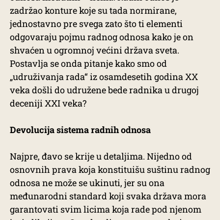
zadržao konture koje su tada normirane,
jednostavno pre svega zato što ti elementi
odgovaraju pojmu radnog odnosa kako je on
shvaćen u ogromnoj većini država sveta.
Postavlja se onda pitanje kako smo od
„udruživanja rada“ iz osamdesetih godina XX
veka došli do udružene bede radnika u drugoj
deceniji XXI veka?
Devolucija sistema radnih odnosa
Najpre, đavo se krije u detaljima. Nijedno od
osnovnih prava koja konstituišu suštinu radnog
odnosa ne može se ukinuti, jer su ona
međunarodni standard koji svaka država mora
garantovati svim licima koja rade pod njenom