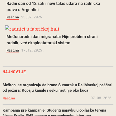
Radni dan od 12 sati i novi talas udara na radnička
prava u Argentini
Mašina
23.02.2026.
Međunarodni dan migranata: Nije problem strani
radnik, već eksploatatorski sistem
Mašina
17.12.2025.
NAJNOVIJE
Meštani se organizuju da brane Šumarak u Deliblatskoj peščari
od požara: Kopaju kanale i seku rastinje oko kuća
07.08.2026.
Mašina
Kampanja pre kampanje: Studenti najavljuju obilaske terena
širom Srbije, SNS ponovo o neraspisanim izborima