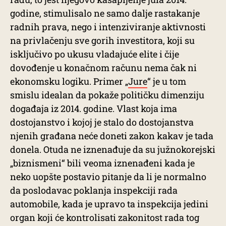
godine, stimulisalo ne samo dalje rastakanje
radnih prava, nego i intenziviranje aktivnosti
na privlačenju sve gorih investitora, koji su
isključivo po ukusu vladajuće elite i čije
dovođenje u konačnom računu nema čak ni
ekonomsku logiku. Primer „
Jure
“ je u tom
smislu idealan da pokaže političku dimenziju
događaja iz 2014. godine. Vlast koja ima
dostojanstvo i kojoj je stalo do dostojanstva
njenih građana neće doneti zakon kakav je tada
donela. Otuda ne iznenađuje da su južnokorejski
„biznismeni“ bili veoma iznenađeni kada je
neko uopšte postavio pitanje da li je normalno
da poslodavac poklanja inspekciji rada
automobile, kada je upravo ta inspekcija jedini
organ koji će kontrolisati zakonitost rada tog