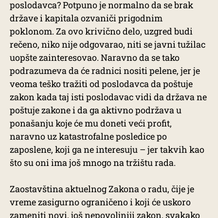
poslodavca? Potpuno je normalno da se brak
države i kapitala ozvaniči prigodnim
poklonom. Za ovo krivično delo, uzgred budi
rečeno, niko nije odgovarao, niti se javni tužilac
uopšte zainteresovao. Naravno da se tako
podrazumeva da će radnici nositi pelene, jer je
veoma teško tražiti od poslodavca da poštuje
zakon kada taj isti poslodavac vidi da država ne
poštuje zakone i da ga aktivno podržava u
ponašanju koje će mu doneti veći profit,
naravno uz katastrofalne posledice po
zaposlene, koji ga ne interesuju – jer takvih kao
što su oni ima još mnogo na tržištu rada.
Zaostavština aktuelnog Zakona o radu, čije je
vreme zasigurno ograničeno i koji će uskoro
zameniti novi, još nepovoljniji zakon, svakako