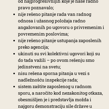
od najprogresivnijih koje je naše radno
pravo poznavalo;
nije rešeno pitanje rada van radnog
odnosa i užasnog položaja radno
angažovanih po ugovoru o privremenim i
povremenim poslovima;
nije rešeno pitanje ustupanja zaposlenih
preko agencija;
ukinuti su svi kolektivni ugovori koji su
do tada važili – po ovom rešenju smo
jedinstveni na svetu;
nisu rešena sporna pitanja u vezi s
nadležnošću inspekcije rada;
sistem zaštite zaposlenog u radnom
sporu, a naročito kod nezakonitog otkaza,
obesmišljen je i predstavlja možda i
najgoru demonstraciju sile države u