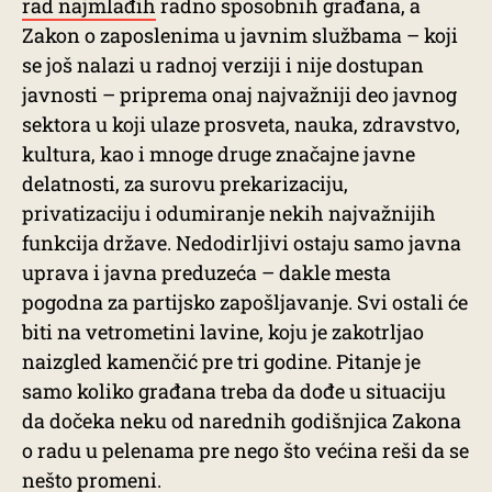
rad najmlađih
radno sposobnih građana, a
Zakon o zaposlenima u javnim službama – koji
se još nalazi u radnoj verziji i nije dostupan
javnosti – priprema onaj najvažniji deo javnog
sektora u koji ulaze prosveta, nauka, zdravstvo,
kultura, kao i mnoge druge značajne javne
delatnosti, za surovu prekarizaciju,
privatizaciju i odumiranje nekih najvažnijih
funkcija države. Nedodirljivi ostaju samo javna
uprava i javna preduzeća – dakle mesta
pogodna za partijsko zapošljavanje. Svi ostali će
biti na vetrometini lavine, koju je zakotrljao
naizgled kamenčić pre tri godine. Pitanje je
samo koliko građana treba da dođe u situaciju
da dočeka neku od narednih godišnjica Zakona
o radu u pelenama pre nego što većina reši da se
nešto promeni.