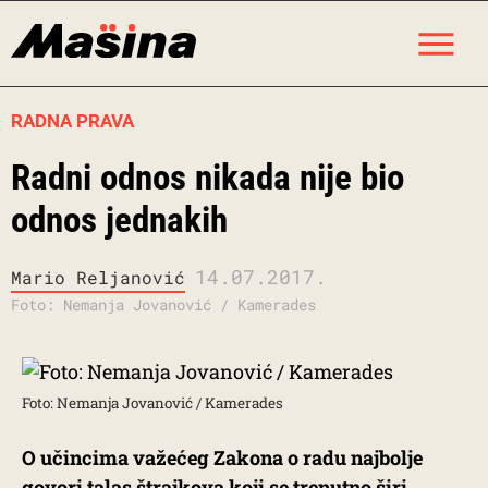
Skip
M
to
content
RADNA PRAVA
Radni odnos nikada nije bio
odnos jednakih
14.07.2017.
Mario Reljanović
Foto: Nemanja Jovanović / Kamerades
Foto: Nemanja Jovanović / Kamerades
O učincima važećeg Zakona o radu najbolje
govori talas štrajkova koji se trenutno širi