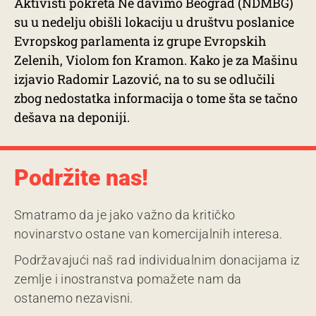
Aktivisti pokreta Ne davimo Beograd (NDMBG)
su u nedelju obišli lokaciju u društvu poslanice
Evropskog parlamenta iz grupe Evropskih
Zelenih, Violom fon Kramon. Kako je za Mašinu
izjavio Radomir Lazović, na to su se odlučili
zbog nedostatka informacija o tome šta se tačno
dešava na deponiji.
Podržite nas!
Smatramo da je jako važno da kritičko
novinarstvo ostane van komercijalnih interesa.
Podržavajući naš rad individualnim donacijama iz
zemlje i inostranstva pomažete nam da
ostanemo nezavisni.