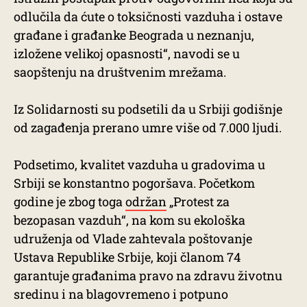
odlučila da ćute o toksičnosti vazduha i ostave
građane i građanke Beograda u neznanju,
izložene velikoj opasnosti“, navodi se u
saopštenju na društvenim mrežama.
Iz Solidarnosti su podsetili da u Srbiji godišnje
od zagađenja prerano umre više od 7.000 ljudi.
Podsetimo, kvalitet vazduha u gradovima u
Srbiji se konstantno pogoršava. Početkom
godine je zbog toga
održan
„Protest za
bezopasan vazduh“, na kom su ekološka
udruženja od Vlade zahtevala poštovanje
Ustava Republike Srbije, koji članom 74
garantuje građanima pravo na zdravu životnu
sredinu i na blagovremeno i potpuno