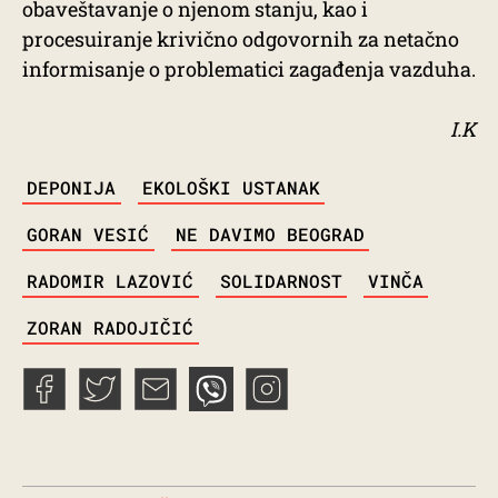
obaveštavanje o njenom stanju, kao i
procesuiranje krivično odgovornih za netačno
informisanje o problematici zagađenja vazduha.
I.K
TAGS
DEPONIJA
EKOLOŠKI USTANAK
GORAN VESIĆ
NE DAVIMO BEOGRAD
RADOMIR LAZOVIĆ
SOLIDARNOST
VINČA
ZORAN RADOJIČIĆ