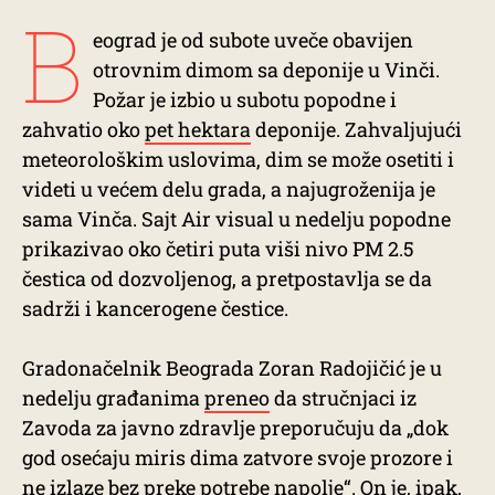
B
eograd je od subote uveče obavijen
otrovnim dimom sa deponije u Vinči.
Požar je izbio u subotu popodne i
zahvatio oko
pet hektara
deponije. Zahvaljujući
meteorološkim uslovima, dim se može osetiti i
videti u većem delu grada, a najugroženija je
sama Vinča. Sajt Air visual u nedelju popodne
prikazivao oko četiri puta viši nivo PM 2.5
čestica od dozvoljenog, a pretpostavlja se da
sadrži i kancerogene čestice.
Gradonačelnik Beograda Zoran Radojičić je u
nedelju građanima
preneo
da stručnjaci iz
Zavoda za javno zdravlje preporučuju da „dok
god osećaju miris dima zatvore svoje prozore i
ne izlaze bez preke potrebe napolje“. On je, ipak,