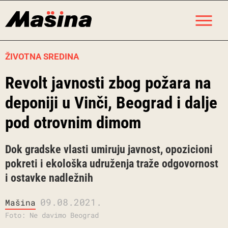
Skip
M
to
content
ŽIVOTNA SREDINA
Revolt javnosti zbog požara na
deponiji u Vinči, Beograd i dalje
pod otrovnim dimom
Dok gradske vlasti umiruju javnost, opozicioni
pokreti i ekološka udruženja traže odgovornost
i ostavke nadležnih
09.08.2021.
Mašina
Foto: Ne davimo Beograd