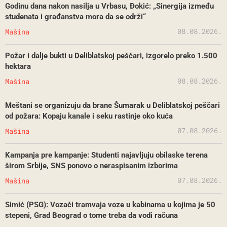
Godinu dana nakon nasilja u Vrbasu, Đokić: „Sinergija između
studenata i građanstva mora da se održi“
08.08.2026.
Mašina
Požar i dalje bukti u Deliblatskoj peščari, izgorelo preko 1.500
hektara
08.08.2026.
Mašina
Meštani se organizuju da brane Šumarak u Deliblatskoj peščari
od požara: Kopaju kanale i seku rastinje oko kuća
07.08.2026.
Mašina
Kampanja pre kampanje: Studenti najavljuju obilaske terena
širom Srbije, SNS ponovo o neraspisanim izborima
07.08.2026.
Mašina
Simić (PSG): Vozači tramvaja voze u kabinama u kojima je 50
stepeni, Grad Beograd o tome treba da vodi računa