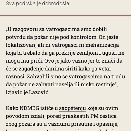
Sva podrška je dobrodošla!
„U razgovoru sa vatrogascima smo dobili
potvrdu da požar nije pod kontrolom. On jeste
lokalizovan, ali ni vatrogasci ni mehanizacija
koja bi trebalo da ga prekrije zemljom i uguši, ne
mogu mu prići. Ovo je jako važno jer to znači da
će se zagađenje danima širiti kako ga vetar
raznosi. Zahvalili smo se vatrogascima na trudu
da požar ne zahvati naselja ili nisko rastinje“,
izjavio je Lazović.
Kako NDMBG ističe u
saopštenju
koje su ovim
povodom izdali, pored praškastih PM čestica
zbog požara su u vazduhu prisutne i opasnije,