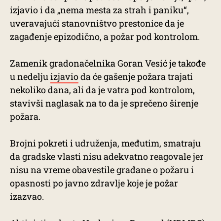
izjavio i da „nema mesta za strah i paniku“,
uveravajući stanovništvo prestonice da je
zagađenje epizodično, a požar pod kontrolom.
Zamenik gradonačelnika Goran Vesić je takođe
u nedelju
izjavio
da će gašenje požara trajati
nekoliko dana, ali da je vatra pod kontrolom,
stavivši naglasak na to da je sprečeno širenje
požara.
Brojni pokreti i udruženja, međutim, smatraju
da gradske vlasti nisu adekvatno reagovale jer
nisu na vreme obavestile građane o požaru i
opasnosti po javno zdravlje koje je požar
izazvao.