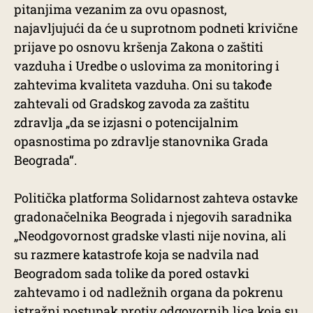
pitanjima vezanim za ovu opasnost,
najavljujući da će u suprotnom podneti krivične
prijave po osnovu kršenja Zakona o zaštiti
vazduha i Uredbe o uslovima za monitoring i
zahtevima kvaliteta vazduha. Oni su takođe
zahtevali od Gradskog zavoda za zaštitu
zdravlja „da se izjasni o potencijalnim
opasnostima po zdravlje stanovnika Grada
Beograda“.
Politička platforma Solidarnost zahteva ostavke
gradonačelnika Beograda i njegovih saradnika
„Neodgovornost gradske vlasti nije novina, ali
su razmere katastrofe koja se nadvila nad
Beogradom sada tolike da pored ostavki
zahtevamo i od nadležnih organa da pokrenu
istražni postupak protiv odgovornih lica koja su