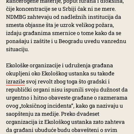
kancerogene materije, poput furana i dioksina,
čije koncentracije se u Srbiji čak ni ne mere.
NDMBG zahtevaju od nadležnih institucija da
smesta objasne šta je uzrok velikog požara,
izdaju građanima smernice o tome kako da se
ponašaju i zaštite i u Beogradu uvedu vanrednu
situaciju.
Ekološke organizacije i udruženja građana
okupljeni oko Ekološkog ustanka su takođe
izrazile
svoj revolt zbog toga što gradski i
republički organi nisu ispunili svoju dužnost da
urgentno i hitno obaveste građane o razmerama
ovog „toksičnog incidenta“, kako ga nazivaju u
saopštenju za medije. Preko dvadeset
organizacija iz Ekološkog ustanka zato zahteva
da građani ubuduće budu obavešteni o svim