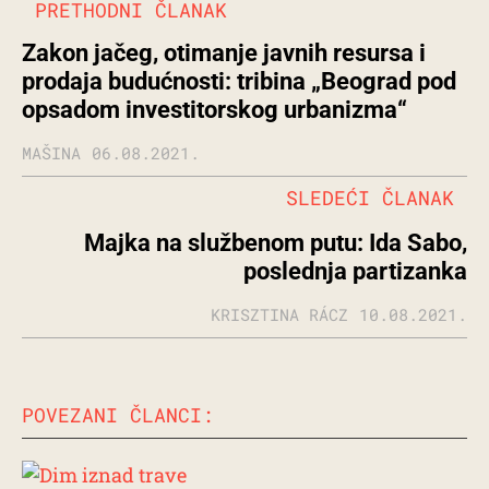
PRETHODNI ČLANAK
Zakon jačeg, otimanje javnih resursa i
prodaja budućnosti: tribina „Beograd pod
opsadom investitorskog urbanizma“
MAŠINA
06.08.2021.
SLEDEĆI ČLANAK
Majka na službenom putu: Ida Sabo,
poslednja partizanka
KRISZTINA RÁCZ
10.08.2021.
POVEZANI ČLANCI: