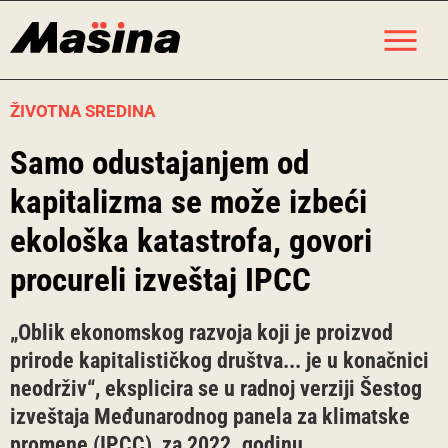
Skip
M
to
content
ŽIVOTNA SREDINA
Samo odustajanjem od
kapitalizma se može izbeći
ekološka katastrofa, govori
procureli izveštaj IPCC
„Oblik ekonomskog razvoja koji je proizvod
prirode kapitalističkog društva... je u konačnici
neodrživ“, eksplicira se u radnoj verziji Šestog
izveštaja Međunarodnog panela za klimatske
promene (IPCC), za 2022. godinu.