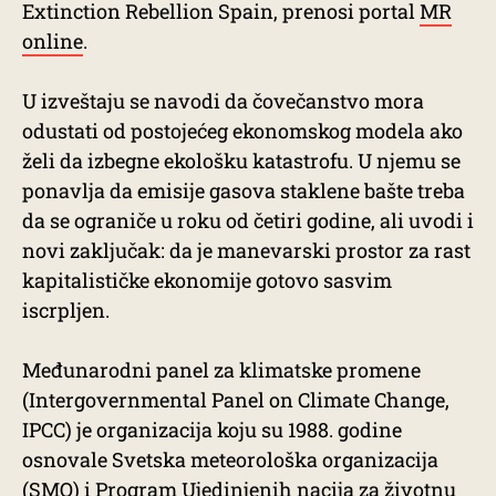
Extinction Rebellion Spain, prenosi portal
MR
online
.
U izveštaju se navodi da čovečanstvo mora
odustati od postojećeg ekonomskog modela ako
želi da izbegne ekološku katastrofu. U njemu se
ponavlja da emisije gasova staklene bašte treba
da se ograniče u roku od četiri godine, ali uvodi i
novi zaključak: da je manevarski prostor za rast
kapitalističke ekonomije gotovo sasvim
iscrpljen.
Međunarodni panel za klimatske promene
(Intergovernmental Panel on Climate Change,
IPCC) je organizacija koju su 1988. godine
osnovale Svetska meteorološka organizacija
(SMO) i Program Ujedinjenih nacija za životnu