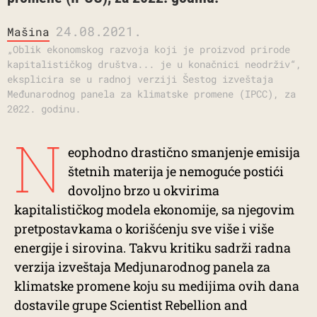
24.08.2021.
Mašina
„Oblik ekonomskog razvoja koji je proizvod prirode
kapitalističkog društva... je u konačnici neodrživ“,
eksplicira se u radnoj verziji Šestog izveštaja
Međunarodnog panela za klimatske promene (IPCC), za
2022. godinu.
N
eophodno drastično smanjenje emisija
štetnih materija je nemoguće postići
dovoljno brzo u okvirima
kapitalističkog modela ekonomije, sa njegovim
pretpostavkama o korišćenju sve više i više
energije i sirovina. Takvu kritiku sadrži radna
verzija izveštaja Medjunarodnog panela za
klimatske promene koju su medijima ovih dana
dostavile grupe Scientist Rebellion and