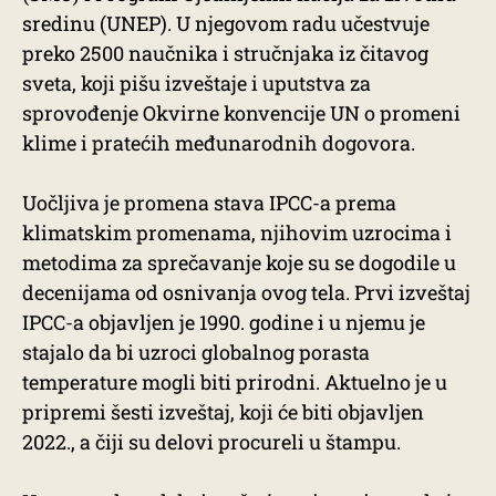
sredinu (UNEP). U njegovom radu učestvuje
preko 2500 naučnika i stručnjaka iz čitavog
sveta, koji pišu izveštaje i uputstva za
sprovođenje Okvirne konvencije UN o promeni
klime i pratećih međunarodnih dogovora.
Uočljiva je promena stava IPCC-a prema
klimatskim promenama, njihovim uzrocima i
metodima za sprečavanje koje su se dogodile u
decenijama od osnivanja ovog tela. Prvi izveštaj
IPCC-a objavljen je 1990. godine i u njemu je
stajalo da bi uzroci globalnog porasta
temperature mogli biti prirodni. Aktuelno je u
pripremi šesti izveštaj, koji će biti objavljen
2022., a čiji su delovi procureli u štampu.