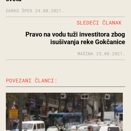
DARKO ŠPER
24.08.2021.
SLEDEĆI ČLANAK
Pravo na vodu tuži investitora zbog
isušivanja reke Gokčanice
MAŠINA
25.08.2021.
POVEZANI ČLANCI: