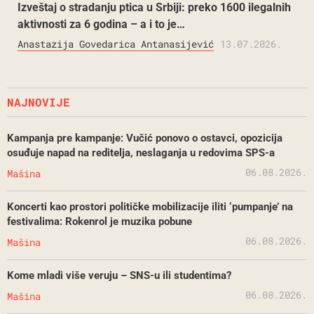
Izveštaj o stradanju ptica u Srbiji: preko 1600 ilegalnih
aktivnosti za 6 godina – a i to je…
Anastazija Govedarica Antanasijević
13.07.2026.
NAJNOVIJE
Kampanja pre kampanje: Vučić ponovo o ostavci, opozicija
osuđuje napad na reditelja, neslaganja u redovima SPS-a
06.08.2026.
Mašina
Koncerti kao prostori političke mobilizacije iliti ‘pumpanje’ na
festivalima: Rokenrol je muzika pobune
06.08.2026.
Mašina
Kome mladi više veruju – SNS-u ili studentima?
06.08.2026.
Mašina