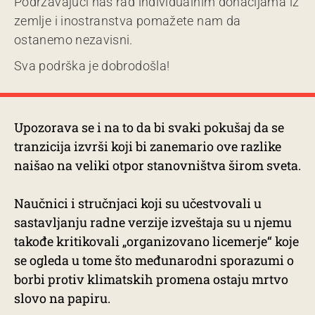
Podržavajući naš rad individualnim donacijama iz
zemlje i inostranstva pomažete nam da
ostanemo nezavisni.
Sva podrška je dobrodošla!
Upozorava se i na to da bi svaki pokušaj da se
tranzicija izvrši koji bi zanemario ove razlike
naišao na veliki otpor stanovništva širom sveta.
Naučnici i stručnjaci koji su učestvovali u
sastavljanju radne verzije izveštaja su u njemu
takođe kritikovali „organizovano licemerje“ koje
se ogleda u tome što međunarodni sporazumi o
borbi protiv klimatskih promena ostaju mrtvo
slovo na papiru.