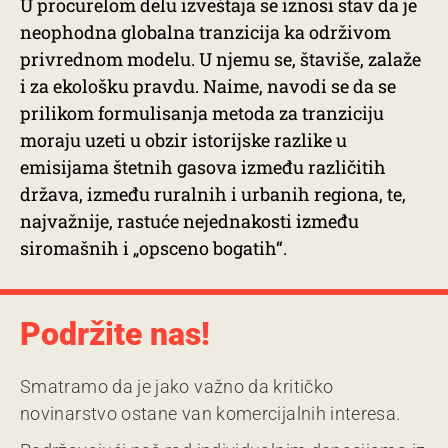
U procurelom delu izveštaja se iznosi stav da je
neophodna globalna tranzicija ka održivom
privrednom modelu. U njemu se, štaviše, zalaže
i za ekološku pravdu. Naime, navodi se da se
prilikom formulisanja metoda za tranziciju
moraju uzeti u obzir istorijske razlike u
emisijama štetnih gasova između različitih
država, između ruralnih i urbanih regiona, te,
najvažnije, rastuće nejednakosti između
siromašnih i „opsceno bogatih“.
Podržite nas!
Smatramo da je jako važno da kritičko
novinarstvo ostane van komercijalnih interesa.