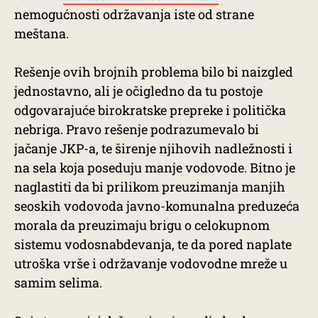
nemogućnosti održavanja iste od strane
meštana.
Rešenje ovih brojnih problema bilo bi naizgled
jednostavno, ali je očigledno da tu postoje
odgovarajuće birokratske prepreke i politička
nebriga. Pravo rešenje podrazumevalo bi
jačanje JKP-a, te širenje njihovih nadležnosti i
na sela koja poseduju manje vodovode. Bitno je
naglastiti da bi prilikom preuzimanja manjih
seoskih vodovoda javno-komunalna preduzeća
morala da preuzimaju brigu o celokupnom
sistemu vodosnabdevanja, te da pored naplate
utroška vrše i održavanje vodovodne mreže u
samim selima.