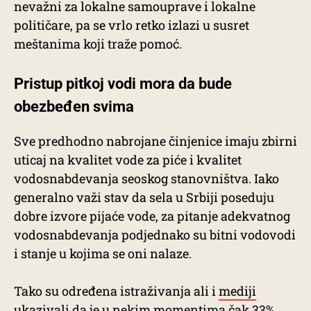
nevažni za lokalne samouprave i lokalne
političare, pa se vrlo retko izlazi u susret
meštanima koji traže pomoć.
Pristup pitkoj vodi mora da bude
obezbeđen svima
Sve predhodno nabrojane činjenice imaju zbirni
uticaj na kvalitet vode za piće i kvalitet
vodosnabdevanja seoskog stanovništva. Iako
generalno važi stav da sela u Srbiji poseduju
dobre izvore pijaće vode, za pitanje adekvatnog
vodosnabdevanja podjednako su bitni vodovodi
i stanje u kojima se oni nalaze.
Tako su određena istraživanja ali i
mediji
ukazivali da je u nekim momentima čak 33%