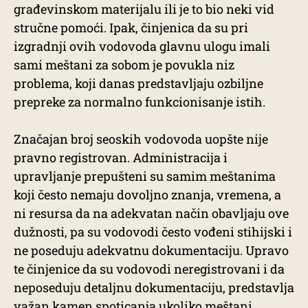
građevinskom materijalu ili je to bio neki vid
stručne pomoći. Ipak, činjenica da su pri
izgradnji ovih vodovoda glavnu ulogu imali
sami meštani za sobom je povukla niz
problema, koji danas predstavljaju ozbiljne
prepreke za normalno funkcionisanje istih.
Značajan broj seoskih vodovoda uopšte nije
pravno registrovan. Administracija i
upravljanje prepušteni su samim meštanima
koji često nemaju dovoljno znanja, vremena, a
ni resursa da na adekvatan način obavljaju ove
dužnosti, pa su vodovodi često vođeni stihijski i
ne poseduju adekvatnu dokumentaciju. Upravo
te činjenice da su vodovodi neregistrovani i da
neposeduju detaljnu dokumentaciju, predstavlja
važan kamen spoticanja ukoliko meštani