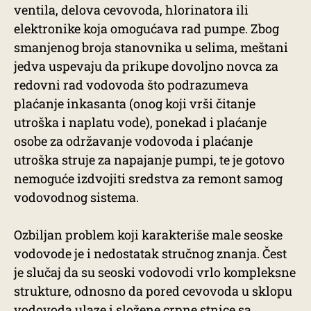
ventila, delova cevovoda, hlorinatora ili
elektronike koja omogućava rad pumpe. Zbog
smanjenog broja stanovnika u selima, meštani
jedva uspevaju da prikupe dovoljno novca za
redovni rad vodovoda što podrazumeva
plaćanje inkasanta (onog koji vrši čitanje
utroška i naplatu vode), ponekad i plaćanje
osobe za održavanje vodovoda i plaćanje
utroška struje za napajanje pumpi, te je gotovo
nemoguće izdvojiti sredstva za remont samog
vodovodnog sistema.
Ozbiljan problem koji karakteriše male seoske
vodovode je i nedostatak stručnog znanja. Čest
je slučaj da su seoski vodovodi vrlo kompleksne
strukture, odnosno da pored cevovoda u sklopu
vodovoda ulaze i složene crpne stnice sa