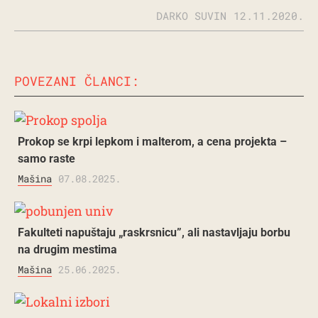
DARKO SUVIN
12.11.2020.
POVEZANI ČLANCI:
Prokop se krpi lepkom i malterom, a cena projekta –
samo raste
Mašina
07.08.2025.
Fakulteti napuštaju „raskrsnicu”, ali nastavljaju borbu
na drugim mestima
Mašina
25.06.2025.