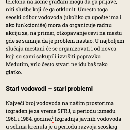
telefona na kome građani mogu da ga prijave,
niti službe koji će ga otklonit. Umesto toga
seoski odbor vodovoda (ukoliko ga upošte ima i
ako funkcioniše) mora da organizuje radnu
akciju za, na primer, otkopavanje cevi na mestu
gde se sumnja da je problem nastao. U najboljem
slučaju meštani će se organizovati i od novca
koji su sami sakupili izvršiti popravku.
Međutim, vrlo često stvari ne idu baš tako
glatko.
Stari vodovodi – stari problemi
Najveći broj vodovoda na našim prostorima
izgrađen je za vreme SFRJ, u periodu između
1
1961. i 1984. godine.
Izgradnja javnih vodovoda
u selima krenula je u periodu razvoja seoskog