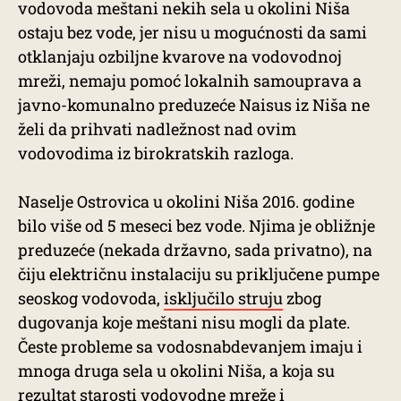
vodovoda meštani nekih sela u okolini Niša
ostaju bez vode, jer nisu u mogućnosti da sami
otklanjaju ozbiljne kvarove na vodovodnoj
mreži, nemaju pomoć lokalnih samouprava a
javno-komunalno preduzeće Naisus iz Niša ne
želi da prihvati nadležnost nad ovim
vodovodima iz birokratskih razloga.
Naselje Ostrovica u okolini Niša 2016. godine
bilo više od 5 meseci bez vode. Njima je obližnje
preduzeće (nekada državno, sada privatno), na
čiju električnu instalaciju su priključene pumpe
seoskog vodovoda,
isključilo struju
zbog
dugovanja koje meštani nisu mogli da plate.
Česte probleme sa vodosnabdevanjem imaju i
mnoga druga sela u okolini Niša, a koja su
rezultat
starosti vodovodne mreže
i