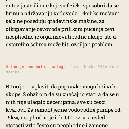
entuzijaste ili one koji su fizički sposobni da se
brinu o održavanju vodovoda. Ukoliko meštani
sela ne poseduju građevinske mašine, za
otkopavanje cevovoda prilikom pucanja cevi,
neophodno je organizovati radne akcije, što u
ostarelim selima može biti ozbiljan problem.
Otimanje komunalnih usluga
; foto: Marko Miletić /
Mašina
Bitno je i naglasiti da popravke mogu biti vrlo
skupe. S obzirom da su značajno stari a da se u
njih nije ulagalo decenijama, sve su češći
kvarovi. Za remont jedne vodovodne pumpe od
15kw, neophodno je i do 600 evra, a usled
starosti vrlo često su neophodne i zamene