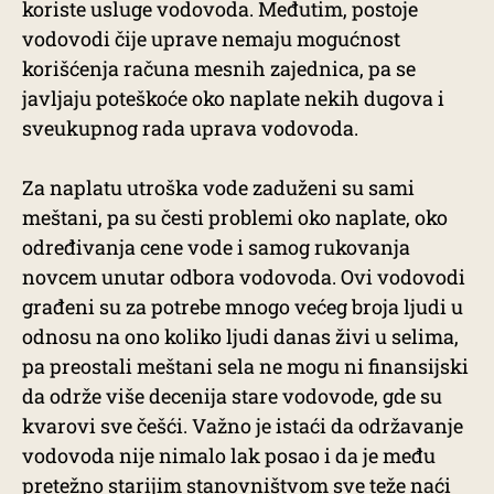
koriste usluge vodovoda. Međutim, postoje
vodovodi čije uprave nemaju mogućnost
korišćenja računa mesnih zajednica, pa se
javljaju poteškoće oko naplate nekih dugova i
sveukupnog rada uprava vodovoda.
Za naplatu utroška vode zaduženi su sami
meštani, pa su česti problemi oko naplate, oko
određivanja cene vode i samog rukovanja
novcem unutar odbora vodovoda. Ovi vodovodi
građeni su za potrebe mnogo većeg broja ljudi u
odnosu na ono koliko ljudi danas živi u selima,
pa preostali meštani sela ne mogu ni finansijski
da održe više decenija stare vodovode, gde su
kvarovi sve češći. Važno je istaći da održavanje
vodovoda nije nimalo lak posao i da je među
pretežno starijim stanovništvom sve teže naći