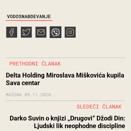
TAGS
VODOSNABDEVANJE
PRETHODNI ČLANAK
Delta Holding Miroslava Miškovića kupila
Sava centar
MAŠINA
09.11.2020.
SLEDEĆI ČLANAK
Darko Suvin o knjizi „Drugovi“ Džodi Din:
Ljudski lik neophodne discipline