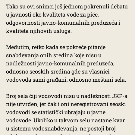
Tako su ovi snimci još jednom pokrenuli debatu
u javnosti oko kvaliteta vode za piće,
odgovornosti javno-komunalnih preduzeća i
kvaliteta njihovih usluga.
Međutim, retko kada se pokreće pitanje
snabdevanja onih sredina koje nisu u
nadležnosti javno-komunalnih preduzeća,
odnosno seoskih sredina gde su vlasnici
vodovoda sami građani, odnosno meštani sela.
Broj sela čiji vodovodi nisu u nadležnosti JKP-a
nije utvrđen, jer čak i oni neregistrovani seoski
vodovodi se statistički ubrajaju u javne
vodovode. Ukoliko u takvom selu nastane kvar
u sistemu vodosnabdevanja, ne postoji broj