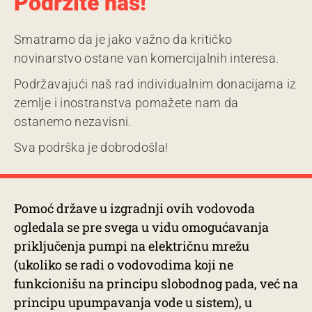
Podržite nas!
Smatramo da je jako važno da kritičko
novinarstvo ostane van komercijalnih interesa.
Podržavajući naš rad individualnim donacijama iz
zemlje i inostranstva pomažete nam da
ostanemo nezavisni.
Sva podrška je dobrodošla!
Pomoć države u izgradnji ovih vodovoda
ogledala se pre svega u vidu omogućavanja
priključenja pumpi na električnu mrežu
(ukoliko se radi o vodovodima koji ne
funkcionišu na principu slobodnog pada, već na
principu upumpavanja vode u sistem), u