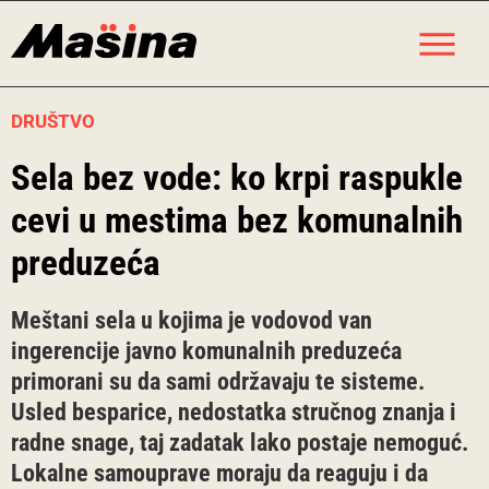
Skip
M
to
content
DRUŠTVO
Sela bez vode: ko krpi raspukle
cevi u mestima bez komunalnih
preduzeća
Meštani sela u kojima je vodovod van
ingerencije javno komunalnih preduzeća
primorani su da sami održavaju te sisteme.
Usled besparice, nedostatka stručnog znanja i
radne snage, taj zadatak lako postaje nemoguć.
Lokalne samouprave moraju da reaguju i da