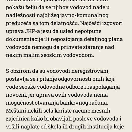
pokažu želju da se njihov vodovod nađe u
nadležnosti najbližeg javno-komunalnog
preduzeća sa tom delatnošću. Najčešći izgovori
uprava JKP-a jesu da usled nepotpune
dokumentacije ili nepostojanja detaljnog plana
vodovoda nemogu da prihvate staranje nad
nekim malim seoskim vodovodom.
S obzirom da su vodovodi neregistrovani,
postavlja se i pitanje odgovornosti onih koji
vode seoske vodovodne odbore i raspolaganja
novcem, jer uprava ovih vodovoda nema
mogućnost otvaranja bankovnog računa.
Meštani nekih sela koriste račune mesnih
zajednica kako bi obavljali poslove vodovoda i
vršili naplate od škola ili drugih institucija koje