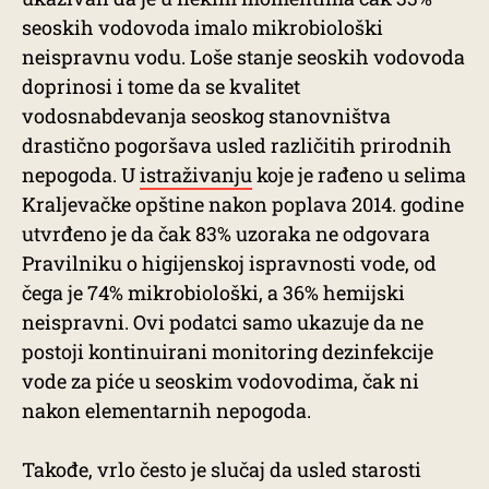
seoskih vodovoda imalo mikrobiološki
neispravnu vodu. Loše stanje seoskih vodovoda
doprinosi i tome da se kvalitet
vodosnabdevanja seoskog stanovništva
drastično pogoršava usled različitih prirodnih
nepogoda. U
istraživanju
koje je rađeno u selima
Kraljevačke opštine nakon poplava 2014. godine
utvrđeno je da čak 83% uzoraka ne odgovara
Pravilniku o higijenskoj ispravnosti vode, od
čega je 74% mikrobiološki, a 36% hemijski
neispravni. Ovi podatci samo ukazuje da ne
postoji kontinuirani monitoring dezinfekcije
vode za piće u seoskim vodovodima, čak ni
nakon elementarnih nepogoda.
Takođe, vrlo često je slučaj da usled starosti