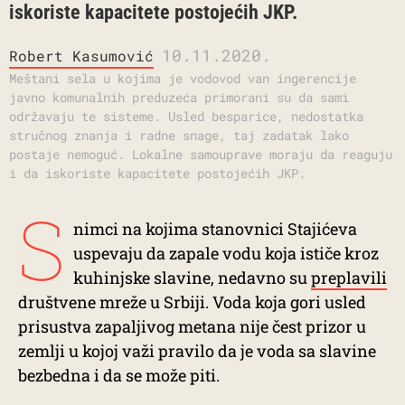
iskoriste kapacitete postojećih JKP.
10.11.2020.
Robert Kasumović
Meštani sela u kojima je vodovod van ingerencije
javno komunalnih preduzeća primorani su da sami
održavaju te sisteme. Usled besparice, nedostatka
stručnog znanja i radne snage, taj zadatak lako
postaje nemoguć. Lokalne samouprave moraju da reaguju
i da iskoriste kapacitete postojećih JKP.
S
nimci na kojima stanovnici Stajićeva
uspevaju da zapale vodu koja ističe kroz
kuhinjske slavine, nedavno su
preplavili
društvene mreže u Srbiji. Voda koja gori usled
prisustva zapaljivog metana nije čest prizor u
zemlji u kojoj važi pravilo da je voda sa slavine
bezbedna i da se može piti.