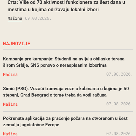
Crta: Više od 70 aktivnosti funkcionera za šest dana u
mestima u kojima održavaju lokalni izbori
Mašina
09.03.2026.
NAJNOVIJE
Kampanja pre kampanje: Studenti najavljuju obilaske terena
širom Srbije, SNS ponovo o neraspisanim izborima
07.08.2026.
Mašina
Simić (PSG): Vozači tramvaja voze u kabinama u kojima je 50
stepeni, Grad Beograd o tome treba da vodi računa
07.08.2026.
Mašina
Pokrenuta aplikacija za praćenje požara na otvorenom u šest
zemalja jugoistočne Evrope
07.08.2026.
Mašina