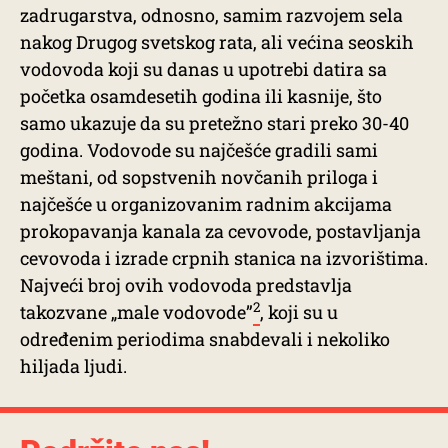
zadrugarstva, odnosno, samim razvojem sela
nakog Drugog svetskog rata, ali većina seoskih
vodovoda koji su danas u upotrebi datira sa
početka osamdesetih godina ili kasnije, što
samo ukazuje da su pretežno stari preko 30-40
godina. Vodovode su najčešće gradili sami
meštani, od sopstvenih novčanih priloga i
najčešće u organizovanim radnim akcijama
prokopavanja kanala za cevovode, postavljanja
cevovoda i izrade crpnih stanica na izvorištima.
Najveći broj ovih vodovoda predstavlja
2
takozvane „male vodovode”
, koji su u
određenim periodima snabdevali i nekoliko
hiljada ljudi.