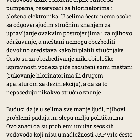
pumpama, rezervoari sa hlorinatorima i
složena elektronika. U selima često nema osobe
sa odgovarajućim stručnim znanjem za
upravljanje ovakvim postrojenjima i za njihovo
održavanje, a meštani nemogu obezbediti
dovoljno sredstava kako bi platili stručnjake.
Često su za obezbeđivanje mikrobiološke
ispravnosti vode za piće zaduženi sami meštani
(rukovanje hlorinatorima ili drugom
aparaturom za dezinfekciju), a da za to
neposeduju nikakvo stručno znanje.
Budući da je u selima sve manje ljudi, njihovi
problemi padaju na slepu mrlju političarima.
Ovo znači da su problemi unutar seoskih
vodovoda koji nisu u nadležnosti JKP vrlo često