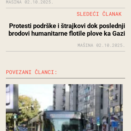
MAŠINA
02.10.2025.
SLEDEĆI ČLANAK
Protesti podrške i štrajkovi dok poslednji
brodovi humanitarne flotile plove ka Gazi
MAŠINA
02.10.2025.
POVEZANI ČLANCI: