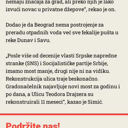
nemaju značaja za grad, ali preko njih je lako
izvući novac u privatne džepove“, rekao je on.
Dodao je da Beograd nema postrojenje za
preradu otpadnih voda već sve fekalije pušta u
reke Dunav i Savu.
„Posle više od decenije vlasti Srpske napredne
stranke (SNS) i Socijalističke partije Srbije,
imamo most manje, drugi nije ni na vidiku.
Rekonstrukcija ulica traje beskonačno.
Gradonačelnik najavljuje novi most za godinu i
po dana, a Ulicu Teodora Drajzera su
rekonstruirali 11 meseci“, kazao je Simić.
Podržite nas!