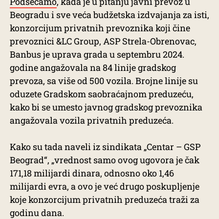
Podsećamo
, kada je u pitanju javni prevoz u
Beogradu i sve veća budžetska izdvajanja za isti,
konzorcijum privatnih prevoznika koji čine
prevoznici &LC Group, ASP Strela-Obrenovac,
Banbus je uprava grada u septembru 2024.
godine angažovala na 84 linije gradskog
prevoza, sa više od 500 vozila. Brojne linije su
oduzete Gradskom saobraćajnom preduzeću,
kako bi se umesto javnog gradskog prevoznika
angažovala vozila privatnih preduzeća.
Kako su tada naveli iz sindikata „Centar – GSP
Beograd“, „vrednost samo ovog ugovora je čak
171,18 milijardi dinara, odnosno oko 1,46
milijardi evra, a ovo je već drugo poskupljenje
koje konzorcijum privatnih preduzeća traži za
godinu dana.