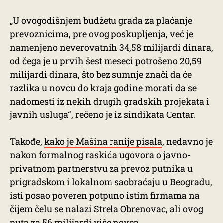
„U ovogodišnjem budžetu grada za plaćanje
prevoznicima, pre ovog poskupljenja, već je
namenjeno neverovatnih 34,58 milijardi dinara,
od čega je u prvih šest meseci potrošeno 20,59
milijardi dinara, što bez sumnje znači da će
razlika u novcu do kraja godine morati da se
nadomesti iz nekih drugih gradskih projekata i
javnih usluga“, rečeno je iz sindikata Centar.
Takođe,
kako je Mašina ranije pisala
, nedavno je
nakon formalnog raskida ugovora o javno-
privatnom partnerstvu za prevoz putnika u
prigradskom i lokalnom saobraćaju u Beogradu,
isti posao poveren potpuno istim firmama na
čijem čelu se nalazi Strela Obrenovac, ali ovog
puta za 56 milijardi više novca.