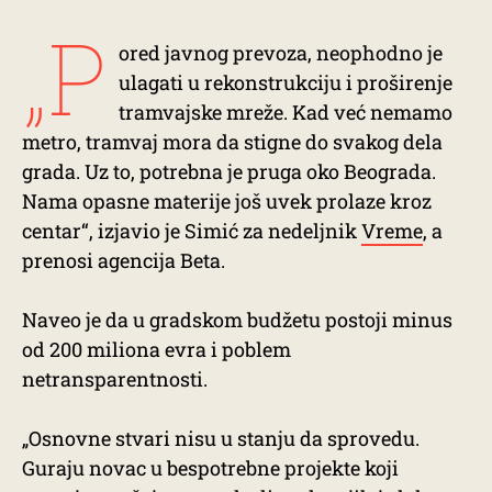
„P
ored javnog prevoza, neophodno je
ulagati u rekonstrukciju i proširenje
tramvajske mreže. Kad već nemamo
metro, tramvaj mora da stigne do svakog dela
grada. Uz to, potrebna je pruga oko Beograda.
Nama opasne materije još uvek prolaze kroz
centar“, izjavio je Simić za nedeljnik
Vreme
, a
prenosi agencija Beta.
Naveo je da u gradskom budžetu postoji minus
od 200 miliona evra i poblem
netransparentnosti.
„Osnovne stvari nisu u stanju da sprovedu.
Guraju novac u bespotrebne projekte koji