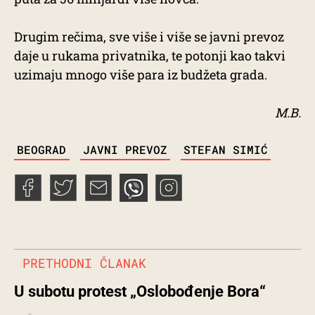
Drugim rečima, sve više i više se javni prevoz
daje u rukama privatnika, te potonji kao takvi
uzimaju mnogo više para iz budžeta grada.
M.B.
TAGS
BEOGRAD
JAVNI PREVOZ
STEFAN SIMIĆ
PRETHODNI ČLANAK
U subotu protest „Oslobođenje Bora“