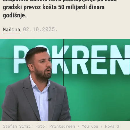
gradski prevoz košta 50 milijardi dinara
godišnje.
02.10.2025.
Mašina
Stefan Simić; Foto: Printscreen / YouTube / Nova S