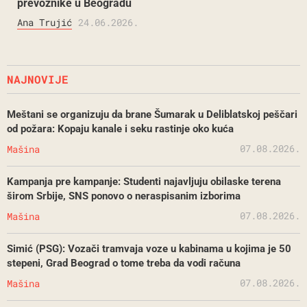
prevoznike u Beogradu
Ana Trujić
24.06.2026.
NAJNOVIJE
Meštani se organizuju da brane Šumarak u Deliblatskoj peščari
od požara: Kopaju kanale i seku rastinje oko kuća
07.08.2026.
Mašina
Kampanja pre kampanje: Studenti najavljuju obilaske terena
širom Srbije, SNS ponovo o neraspisanim izborima
07.08.2026.
Mašina
Simić (PSG): Vozači tramvaja voze u kabinama u kojima je 50
stepeni, Grad Beograd o tome treba da vodi računa
07.08.2026.
Mašina