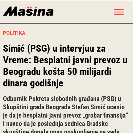
Skip
M
to
content
POLITIKA
Simić (PSG) u intervjuu za
Vreme: Besplatni javni prevoz u
Beogradu košta 50 milijardi
dinara godišnje
Odbornik Pokreta slobodnih građana (PSG) u
Skupštini grada Beograda Stefan Simić ocenio
je da je besplatni javni prevoz „grobar finansija“
i naveo da je poslednja sednica Gradske
skupštine donela novo poskupljenje pa sada