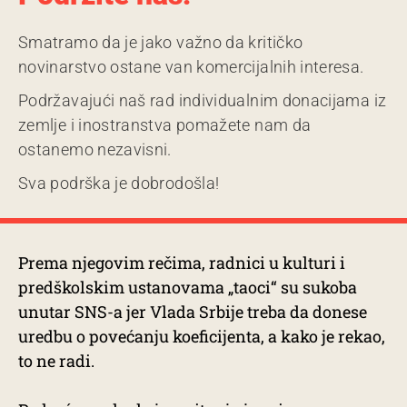
Smatramo da je jako važno da kritičko
novinarstvo ostane van komercijalnih interesa.
Podržavajući naš rad individualnim donacijama iz
zemlje i inostranstva pomažete nam da
ostanemo nezavisni.
Sva podrška je dobrodošla!
Prema njegovim rečima, radnici u kulturi i
predškolskim ustanovama „taoci“ su sukoba
unutar SNS-a jer Vlada Srbije treba da donese
uredbu o povećanju koeficijenta, a kako je rekao,
to ne radi.