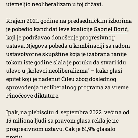
utemeljio neoliberalizam u toj državi.
Krajem 2021. godine na predsedničkim izborima
je pobedio kandidat leve koalicije
Gabriel Borić
,
koji je podržavao donošenje progresivnog
ustava. Njegova pobeda u kombinaciji sa radom
ustavotvorne skupštine koja je izabrana ranije
tokom iste godine slala je poruku da stvari idu
ulevo u „kolevci neoliberalizma“ – kako glasi
epitet koji je nadenut Čileu zbog doslednog
sprovođenja neoliberalnog programa za vreme
Pinočeove diktature.
Ipak, na plebiscitu 4. septembra 2022. većina od
15 miliona ljudi sa pravom glasa rekla je ne
progresivnom ustavu. Čak je 61,9% glasalo
protiv.