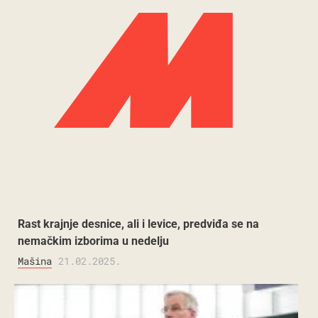
Rast krajnje desnice, ali i levice, predviđa se na
nemačkim izborima u nedelju
Mašina
21.02.2025.