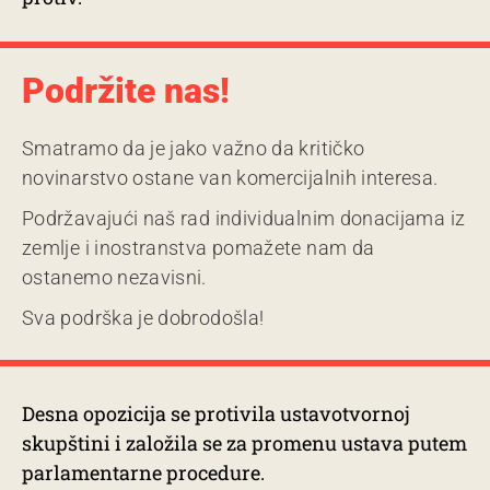
Podržite nas!
Smatramo da je jako važno da kritičko
novinarstvo ostane van komercijalnih interesa.
Podržavajući naš rad individualnim donacijama iz
zemlje i inostranstva pomažete nam da
ostanemo nezavisni.
Sva podrška je dobrodošla!
Desna opozicija se protivila ustavotvornoj
skupštini i založila se za promenu ustava putem
parlamentarne procedure.