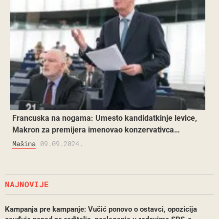
Francuska na nogama: Umesto kandidatkinje levice,
Makron za premijera imenovao konzervativca…
Mašina
09.09.2024.
NAJNOVIJE
Kampanja pre kampanje: Vučić ponovo o ostavci, opozicija