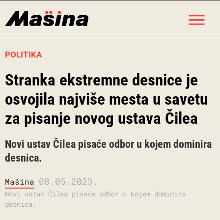
Skip
M
to
content
POLITIKA
Stranka ekstremne desnice je
osvojila najviše mesta u savetu
za pisanje novog ustava Čilea
Novi ustav Čilea pisaće odbor u kojem dominira
desnica.
08.05.2023.
Mašina
Novi ustav Čilea pisaće odbor u kojem dominira
desnica.