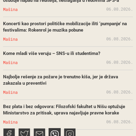
osuđuje napad na reditelja, neslaganja u redovima SPS-a
06.08.2026.
Mašina
Koncerti kao prostori političke mobilizacije iliti ‘pumpanje’ na
festivalima: Rokenrol je muzika pobune
06.08.2026.
Mašina
Kome mladi više veruju – SNS-u ili studentima?
06.08.2026.
Mašina
Najbolje rešenje za požare je trenutno kiša, jer je država
zakazala u preventivi
06.08.2026.
Mašina
Bez plata i bez odgovora: Filozofski fakultet u Nišu optužuje
Ministarstvo za pritisak, uprava najavljuje pravne korake
06.08.2026.
Mašina