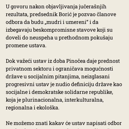
U govoru nakon objavljivanja jučerašnjih
rezultata, predsednik Borić je pozvao članove
odbora da budu „mudri i umereni“ i da
izbegavaju beskompromisne stavove koji su
doveli do neuspeha u prethodnom pokušaju
promene ustava.
Dok važeći ustav iz doba Pinočea daje prednost
privatnom sektoru i ograničava mogućnosti
države u socijalnim pitanjima, neizglasani
progresivni ustav je nudio definiciju države kao
socijalne i demokratske solidarne republike,
koja je plurinacionalna, interkulturalna,
regionalna i ekološka.
Ne možemo znati kakav će ustav napisati odbor