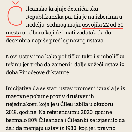
Č
ileanska krajnje desničarska
Republikanska partija je na izborima u
nedelju, sedmog maja,
osvojila 22 od 50
mesta
u odboru koji će imati zadatak da do
decembra napiše predlog novog ustava.
Novi ustav ima kako političku tako i simboličku
težinu jer treba da zameni i dalje važeći ustav iz
doba Pinočeove diktature.
Inicijativa
da se stari ustav promeni izrasla je iz
masovne pobune
protiv društvenih
nejednakosti koja je u Čileu izbila u oktobru
2019. godine. Na referendumu 2020. godine
bezmalo 80% Čileanaca i Čileanki se izjasnilo da
želi da menjaju ustav iz 1980. koji je i pravno