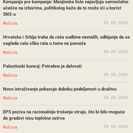
Kampanja pre kampanje: Manjinske liste najavljuju samostalno
učešće na izborima, politikolog kaže da to može ići u korist
SNS-u
05.08.2026.
Mašina
Hrvatska i Srbija treba da reše sudbine nestalih, odbijanje da se
sagleda cela slika rata u tome ne pomaže
05.08.2026.
Mašina
Palestinski konvoj: Potrebno je delovati
05.08.2026.
Mašina
Novo istraživanje pokazuje duboku podeljenost u društvu
05.08.2026.
Mašina
EPS poziva na racionalnije trošenje struje, što bi bilo moguće
da gradovi nisu toplotna ostrva
05.08.2026.
Mašina