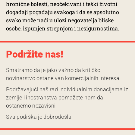
hronične bolesti, neočekivani i teški životni
događaji pogađaju svakoga i da se apsolutno
svako može naći u ulozi negovatelja bliske
osobe, ispunjen strepnjom i nesigurnostima.
Podržite nas!
Smatramo da je jako važno da kritičko
novinarstvo ostane van komercijalnih interesa.
Podržavajući naš rad individualnim donacijama iz
zemlje i inostranstva pomažete nam da
ostanemo nezavisni.
Sva podrška je dobrodošla!