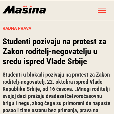
Skip
M
to
content
RADNA PRAVA
Studenti pozivaju na protest za
Zakon roditelj-negovatelju u
sredu ispred Vlade Srbije
Studenti u blokadi pozivaju na protest za Zakon
roditelj-negovatelj, 22. oktobra ispred Vlade
Republike Srbije, od 16 časova. „Mnogi roditelji
svojoj deci pružaju dvadesetčetvoročasovnu
brigu i negu, zbog čega su primorani da napuste
posao i time ostanu bez primanja, prava na