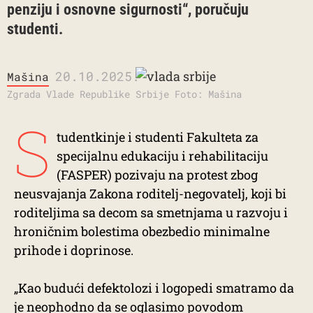
penziju i osnovne sigurnosti“, poručuju
studenti.
20.10.2025.
Mašina
Zgrada Vlade Republike Srbije Foto: Mašina
S
tudentkinje i studenti Fakulteta za
specijalnu edukaciju i rehabilitaciju
(FASPER) pozivaju na protest zbog
neusvajanja Zakona roditelj-negovatelj, koji bi
roditeljima sa decom sa smetnjama u razvoju i
hroničnim bolestima obezbedio minimalne
prihode i doprinose.
„Kao budući defektolozi i logopedi smatramo da
je neophodno da se oglasimo povodom