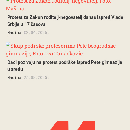
Protest za Zakon roditelj-negovatelj danas ispred Vlade
Srbije u 17 časova
Mašina
02.04.2026.
Đaci pozivaju na protest podrške ispred Pete gimnazije
u sredu
Mašina
25.08.2025.