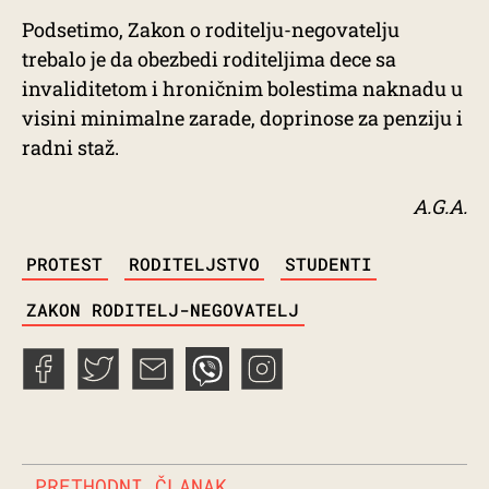
Podsetimo, Zakon o roditelju-negovatelju
trebalo je da obezbedi roditeljima dece sa
invaliditetom i hroničnim bolestima naknadu u
visini minimalne zarade, doprinose za penziju i
radni staž.
A.G.A.
TAGS
PROTEST
RODITELJSTVO
STUDENTI
ZAKON RODITELJ-NEGOVATELJ
PRETHODNI ČLANAK