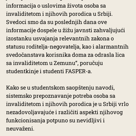
informacija o uslovima života osoba sa
invaliditetom i njihovih porodica u Srbiji.
Svedoci smo da su poslednjih dana ove
informacije dospele u žižu javnsti zahvaljujući
izostanku usvajanja relevantnih zakona o
statusu roditelja-negovatelja, kao i alarmantnih
svedočanstava korisnika doma za odrasla lica
sa invaliditetom u Zemunu“, poručuju
studentkinje i studenti FASPER-a.
Kako se u studentskom saopštenju navodi,
sistemsko prepoznavanje potreba osoba sa
invaliditetom i njihovih porodica je u Srbiji vrlo
nezadovoljavajuće i različiti aspekti njihovog
funkcionisanja potpuno su nevidljivi i
neuvaženi.