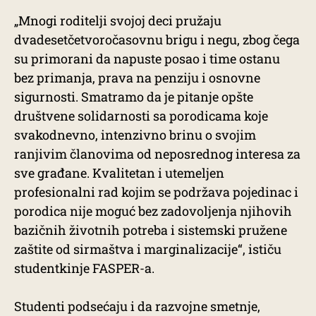
„Mnogi roditelji svojoj deci pružaju
dvadesetčetvoročasovnu brigu i negu, zbog čega
su primorani da napuste posao i time ostanu
bez primanja, prava na penziju i osnovne
sigurnosti. Smatramo da je pitanje opšte
društvene solidarnosti sa porodicama koje
svakodnevno, intenzivno brinu o svojim
ranjivim članovima od neposrednog interesa za
sve građane. Kvalitetan i utemeljen
profesionalni rad kojim se podržava pojedinac i
porodica nije moguć bez zadovoljenja njihovih
bazičnih životnih potreba i sistemski pružene
zaštite od sirmaštva i marginalizacije“, ističu
studentkinje FASPER-a.
Studenti podsećaju i da razvojne smetnje,