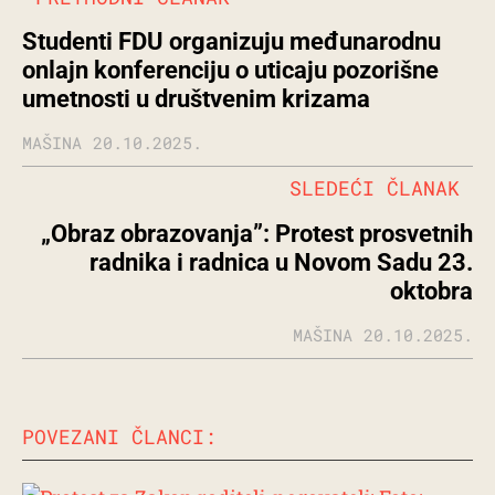
Studenti FDU organizuju međunarodnu
onlajn konferenciju o uticaju pozorišne
umetnosti u društvenim krizama
MAŠINA
20.10.2025.
SLEDEĆI ČLANAK
„Obraz obrazovanja”: Protest prosvetnih
radnika i radnica u Novom Sadu 23.
oktobra
MAŠINA
20.10.2025.
POVEZANI ČLANCI: