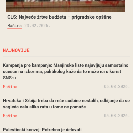
CLS: Najveće žrtve budžeta – prigradske opštine
Mašina
23.02.2026.
NAJNOVIJE
Kampanja pre kampanje: Manjinske liste najavljuju samostalno
učešće na izborima, politikolog kaže da to može ići u korist
SNS-u
05.08.2026.
Mašina
Hrvatska i Srbija treba da reše sudbine nestalih, odbijanje da se
sagleda cela slika rata u tome ne pomaže
05.08.2026.
Mašina
Palestinski konvoj: Potrebno je delovati