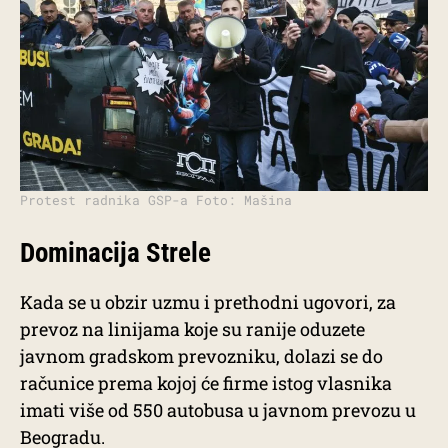
Protest radnika GSP-a Foto: Mašina
Dominacija Strele
Kada se u obzir uzmu i prethodni ugovori, za
prevoz na linijama koje su ranije oduzete
javnom gradskom prevozniku, dolazi se do
računice prema kojoj će firme istog vlasnika
imati više od 550 autobusa u javnom prevozu u
Beogradu.