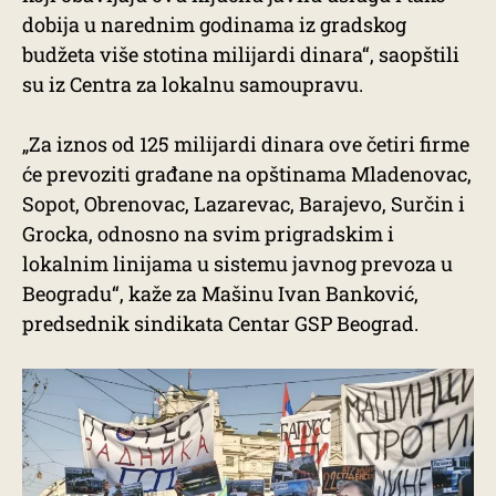
dobija u narednim godinama iz gradskog
budžeta više stotina milijardi dinara“, saopštili
su iz Centra za lokalnu samoupravu.
„Za iznos od 125 milijardi dinara ove četiri firme
će prevoziti građane na opštinama Mladenovac,
Sopot, Obrenovac, Lazarevac, Barajevo, Surčin i
Grocka, odnosno na svim prigradskim i
lokalnim linijama u sistemu javnog prevoza u
Beogradu“, kaže za Mašinu Ivan Banković,
predsednik sindikata Centar GSP Beograd.