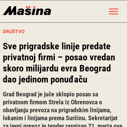
Skip
M
to
content
DRUŠTVO
Sve prigradske linije predate
privatnoj firmi – posao vredan
skoro milijardu evra Beograd
dao jedinom ponuđaču
Grad Beograd je juče sklopio posao sa
privatnom firmom Strela iz Obrenovca o
obavljanju prevoza na prigradskim linijama,
lokanim i linijama prema Surčinu. Sekretarijat
za javni prevoz je tender raspisao 21. marta ove