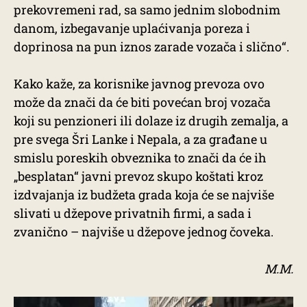
prekovremeni rad, sa samo jednim slobodnim
danom, izbegavanje uplaćivanja poreza i
doprinosa na pun iznos zarade vozača i slično“.
Kako kaže, za korisnike javnog prevoza ovo
može da znači da će biti povećan broj vozača
koji su penzioneri ili dolaze iz drugih zemalja, a
pre svega Šri Lanke i Nepala, a za građane u
smislu poreskih obveznika to znači da će ih
„besplatan“ javni prevoz skupo koštati kroz
izdvajanja iz budžeta grada koja će se najviše
slivati u džepove privatnih firmi, a sada i
zvanično – najviše u džepove jednog čoveka.
M.M.