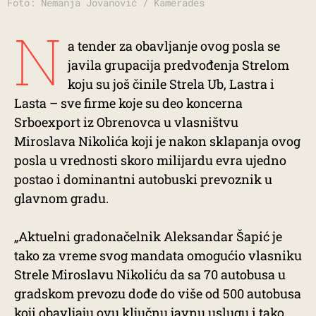
Foto: Nemanja Jovanović / Kamerades
N
a tender za obavljanje ovog posla se
javila grupacija predvođenja Strelom
koju su još činile Strela Ub, Lastra i
Lasta – sve firme koje su deo koncerna
Srboexport iz Obrenovca u vlasništvu
Miroslava Nikolića koji je nakon sklapanja ovog
posla u vrednosti skoro milijardu evra ujedno
postao i dominantni autobuski prevoznik u
glavnom gradu.
„Aktuelni gradonačelnik Aleksandar Šapić je
tako za vreme svog mandata omogućio vlasniku
Strele Miroslavu Nikoliću da sa 70 autobusa u
gradskom prevozu dođe do više od 500 autobusa
koji obavljaju ovu ključnu javnu uslugu i tako