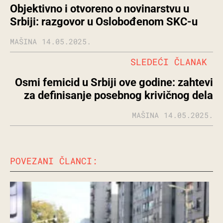
Objektivno i otvoreno o novinarstvu u
Srbiji: razgovor u Oslobođenom SKC-u
MAŠINA
14.05.2025.
SLEDEĆI ČLANAK
Osmi femicid u Srbiji ove godine: zahtevi
za definisanje posebnog krivičnog dela
MAŠINA
14.05.2025.
POVEZANI ČLANCI: