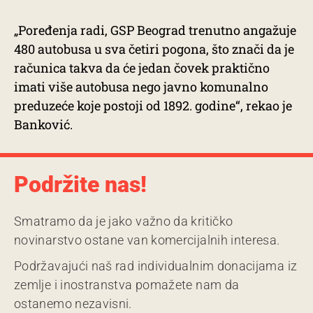
„Poređenja radi, GSP Beograd trenutno angažuje
480 autobusa u sva četiri pogona, što znači da je
računica takva da će jedan čovek praktično
imati više autobusa nego javno komunalno
preduzeće koje postoji od 1892. godine“, rekao je
Banković.
Podržite nas!
Smatramo da je jako važno da kritičko
novinarstvo ostane van komercijalnih interesa.
Podržavajući naš rad individualnim donacijama iz
zemlje i inostranstva pomažete nam da
ostanemo nezavisni.