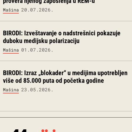
provera njenog zaposlenja u REM-u
20.07.2026.
Mašina
BIRODI: Izveštavanje o nadstrešnici pokazuje
duboku medijsku polarizaciju
01.07.2026.
Mašina
BIRODI: Izraz „blokader“ u medijima upotrebljen
više od 85.000 puta od početka godine
23.05.2026.
Mašina