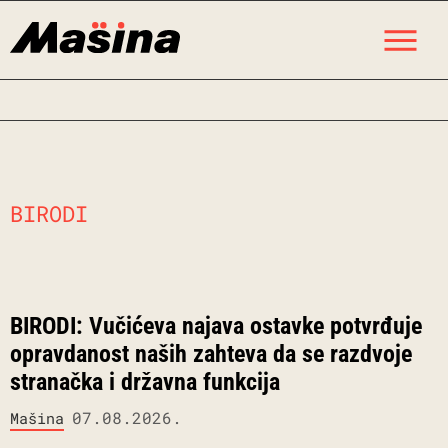
Skip
M
to
content
BIRODI
BIRODI: Vučićeva najava ostavke potvrđuje
opravdanost naših zahteva da se razdvoje
stranačka i državna funkcija
07.08.2026.
Mašina