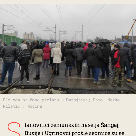
Blokada pružnog prelaza u Batajnici; Foto: Marko
Miletić / Mašina
S
tanovnici zemunskih naselja Šangaj,
Busije i Ugrinovci prošle sedmice su se