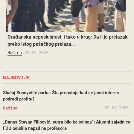
Građanska neposlušnost, i tako u krug: Da li je prelazak
preko istog pešačkog prelaza…
Mašina
07.07.2025.
NAJNOVIJE
Slučaj Sunnyville parka: Šta preostaje kad se javni interes
podredi profitu?
07.08.2026.
Mašina
„Danas Stevan Filipović, sutra bilo ko od nas“: Alumni zajednica
FDU osudila napad na profesora