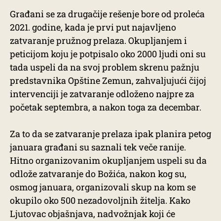
Građani se za drugačije rešenje bore od proleća
2021. godine, kada je prvi put najavljeno
zatvaranje pružnog prelaza. Okupljanjem i
peticijom koju je potpisalo oko 2000 ljudi oni su
tada uspeli da na svoj problem skrenu pažnju
predstavnika Opštine Zemun, zahvaljujući čijoj
intervenciji je zatvaranje odloženo najpre za
početak septembra, a nakon toga za decembar.
Za to da se zatvaranje prelaza ipak planira petog
januara građani su saznali tek veče ranije.
Hitno organizovanim okupljanjem uspeli su da
odlože zatvaranje do Božića, nakon kog su,
osmog januara, organizovali skup na kom se
okupilo oko 500 nezadovoljnih žitelja. Kako
Ljutovac objašnjava, nadvožnjak koji će