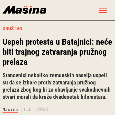
Skip
M
to
content
DRUŠTVO
Uspeh protesta u Batajnici: neće
biti trajnog zatvaranja pružnog
prelaza
Stanovnici nekoliko zemunskih naselja uspeli
su da se izbore protiv zatvaranja pružnog
prelaza zbog kog bi za obavljanje svakodnevnih
stvari morali da kruže dvadesetak kilometara.
11.01.2022.
Mašina