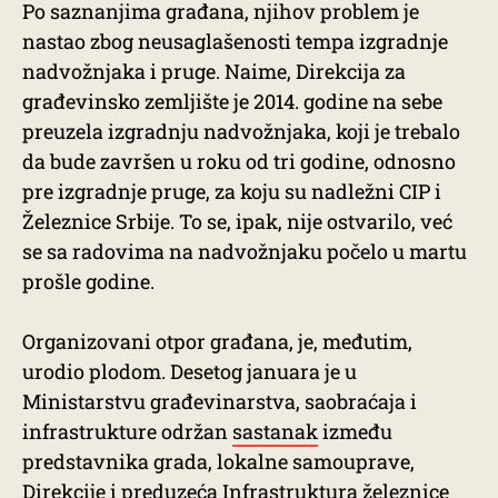
Po saznanjima građana, njihov problem je
nastao zbog neusaglašenosti tempa izgradnje
nadvožnjaka i pruge. Naime, Direkcija za
građevinsko zemljište je 2014. godine na sebe
preuzela izgradnju nadvožnjaka, koji je trebalo
da bude završen u roku od tri godine, odnosno
pre izgradnje pruge, za koju su nadležni CIP i
Železnice Srbije. To se, ipak, nije ostvarilo, već
se sa radovima na nadvožnjaku počelo u martu
prošle godine.
Organizovani otpor građana, je, međutim,
urodio plodom. Desetog januara je u
Ministarstvu građevinarstva, saobraćaja i
infrastrukture održan
sastanak
između
predstavnika grada, lokalne samouprave,
Direkcije i preduzeća Infrastruktura železnice