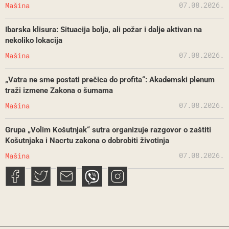
07.08.2026.
Mašina
Ibarska klisura: Situacija bolja, ali požar i dalje aktivan na
nekoliko lokacija
07.08.2026.
Mašina
„Vatra ne sme postati prečica do profita“: Akademski plenum
traži izmene Zakona o šumama
07.08.2026.
Mašina
Grupa „Volim Košutnjak“ sutra organizuje razgovor o zaštiti
Košutnjaka i Nacrtu zakona o dobrobiti životinja
07.08.2026.
Mašina