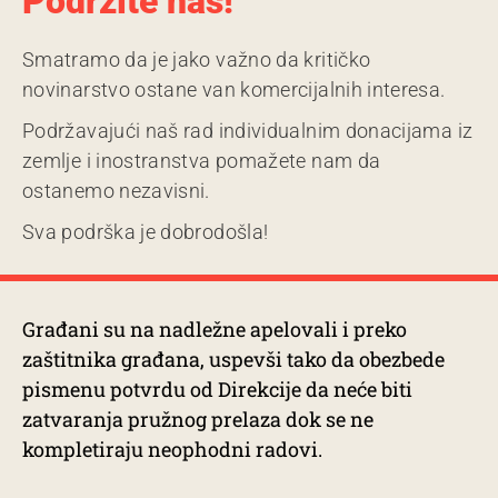
Podržite nas!
Smatramo da je jako važno da kritičko
novinarstvo ostane van komercijalnih interesa.
Podržavajući naš rad individualnim donacijama iz
zemlje i inostranstva pomažete nam da
ostanemo nezavisni.
Sva podrška je dobrodošla!
Građani su na nadležne apelovali i preko
zaštitnika građana, uspevši tako da obezbede
pismenu potvrdu od Direkcije da neće biti
zatvaranja pružnog prelaza dok se ne
kompletiraju neophodni radovi.