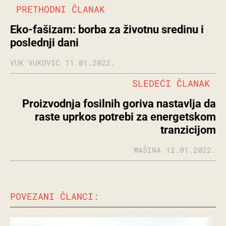
PRETHODNI ČLANAK
Eko-fašizam: borba za životnu sredinu i
poslednji dani
VUK VUKOVIĆ
11.01.2022.
SLEDEĆI ČLANAK
Proizvodnja fosilnih goriva nastavlja da
raste uprkos potrebi za energetskom
tranzicijom
MAŠINA
12.01.2022.
POVEZANI ČLANCI: