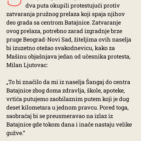
dva puta okupili protestujući protiv
zatvaranja pružnog prelaza koji spaja njihov
deo grada sa centrom Batajnice. Zatvaranje
ovog prelaza, potrebno zarad izgradnje brze
pruge Beograd-Novi Sad, žiteljima ovih naselja
bi izuzetno otežao svakodnevicu, kako za
Mašinu objašnjava jedan od učesnika protesta,
Milan Ljutovac:
„To bi značilo da mi iz naselja Šangaj do centra
Batajnice zbog doma zdravlja, škole, apoteke,
vrtića putujemo zaobilaznim putem koji je dug
deset kilometara u jednom pravcu. Pored toga,
saobraćaj bi se preusmeravao na izlaz iz
Batajnice gde tokom dana i inače nastaju velike
gužve.“