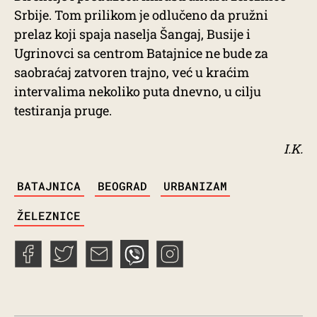
Srbije. Tom prilikom je odlučeno da pružni
prelaz koji spaja naselja Šangaj, Busije i
Ugrinovci sa centrom Batajnice ne bude za
saobraćaj zatvoren trajno, već u kraćim
intervalima nekoliko puta dnevno, u cilju
testiranja pruge.
I.K.
TAGS
BATAJNICA
BEOGRAD
URBANIZAM
ŽELEZNICE