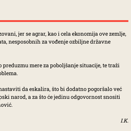
izovani, jer se agrar, kao i cela ekonomija ove zemlje,
ata, nesposobnih za vođenje ozbiljne državne
 preduzmu mere za poboljšanje situacije, te traži
oblema.
nastaviti da eskalira, što bi dodatno pogoršalo već
rpski narod, a za što će jedinu odgovornost snositi
nović.
I.K.