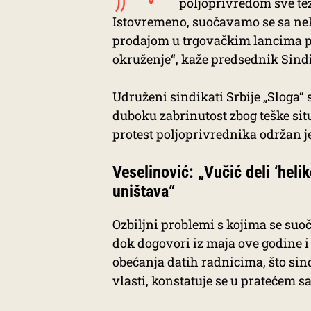
poljoprivredom sve te
Istovremeno, suočavamo se sa n
prodajom u trgovačkim lancima 
okruženje“, kaže predsednik Sindi
Udruženi sindikati Srbije „Sloga“ 
duboku zabrinutost zbog teške situa
protest poljoprivrednika održan j
Veselinović: „Vučić deli ‘heli
uništava“
Ozbiljni problemi s kojima se suo
dok dogovori iz maja ove godine i
obećanja datih radnicima, što sin
vlasti, konstatuje se u pratećem s