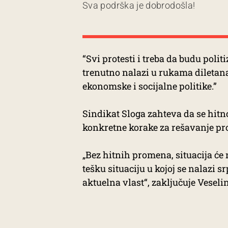
Sva podrška je dobrodošla!
“Svi protesti i treba da budu polit
trenutno nalazi u rukama diletan
ekonomske i socijalne politike.”
Sindikat Sloga zahteva da se hitno
konkretne korake za rešavanje pr
„Bez hitnih promena, situacija će 
tešku situaciju u kojoj se nalazi s
aktuelna vlast“, zaključuje Veseli