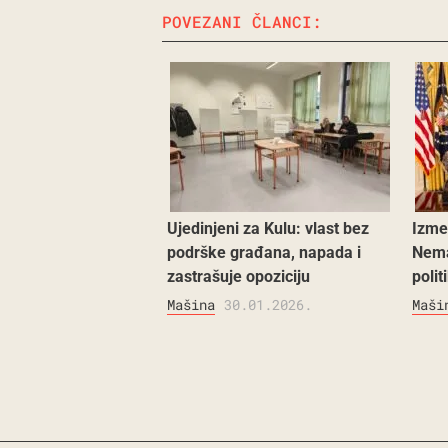
POVEZANI ČLANCI:
Ujedinjeni za Kulu: vlast bez
Izme
podrške građana, napada i
Nema
zastrašuje opoziciju
polit
Mašina
30.01.2026.
Maši