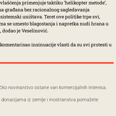
vlašćenja primenjuje taktiku ‘helikopter metode’,
ma građana bez racionalnog sagledavanja
sistemski uništava. Teret ove politike trpe svi,
ima se umesto blagostanja i napretka nudi hrana u
, dodao je Veselinović.
komentarisao insinuacije vlasti da su svi protesti u
čko novinarstvo ostane van komercijalnih interesa.
m donacijama iz zemlje i inostranstva pomažete