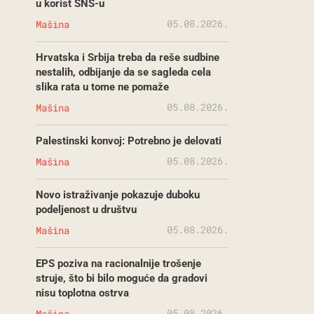
u korist SNS-u
05.08.2026.
Mašina
Hrvatska i Srbija treba da reše sudbine
nestalih, odbijanje da se sagleda cela
slika rata u tome ne pomaže
05.08.2026.
Mašina
Palestinski konvoj: Potrebno je delovati
05.08.2026.
Mašina
Novo istraživanje pokazuje duboku
podeljenost u društvu
05.08.2026.
Mašina
EPS poziva na racionalnije trošenje
struje, što bi bilo moguće da gradovi
nisu toplotna ostrva
05.08.2026.
Mašina