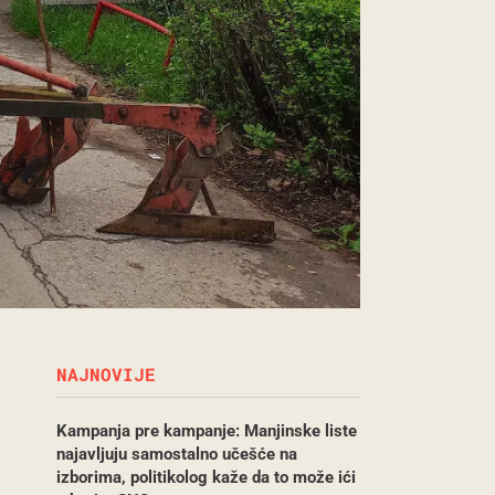
NAJNOVIJE
Kampanja pre kampanje: Manjinske liste
najavljuju samostalno učešće na
izborima, politikolog kaže da to može ići