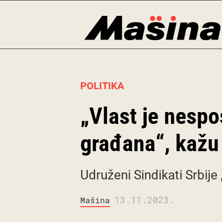
Skip
to
content
POLITIKA
„Vlast je nespo
građana“, kažu
Udruženi Sindikati Srbije
13.11.2023.
Mašina