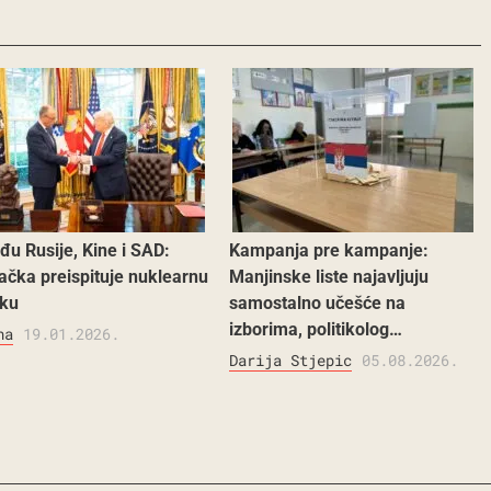
đu Rusije, Kine i SAD:
Kampanja pre kampanje:
čka preispituje nuklearnu
Manjinske liste najavljuju
iku
samostalno učešće na
izborima, politikolog…
na
19.01.2026.
Darija Stjepic
05.08.2026.