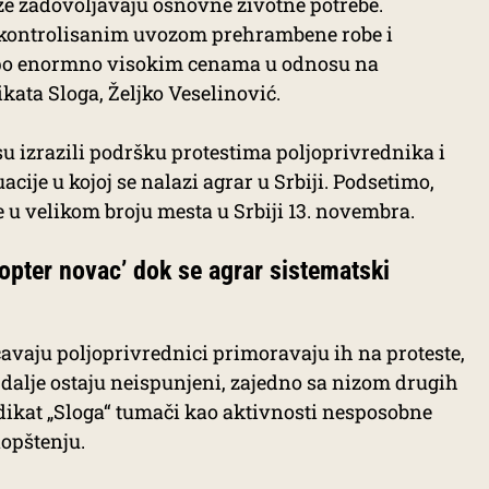
že zadovoljavaju osnovne životne potrebe.
ekontrolisanim uvozom prehrambene robe i
po enormno visokim cenama u odnosu na
kata Sloga, Željko Veselinović.
su izrazili podršku protestima poljoprivrednika i
cije u kojoj se nalazi agrar u Srbiji. Podsetimo,
e u velikom broju mesta u Srbiji 13. novembra.
kopter novac’ dok se agrar sistematski
čavaju poljoprivrednici primoravaju ih na proteste,
 dalje ostaju neispunjeni, zajedno sa nizom drugih
dikat „Sloga“ tumači kao aktivnosti nesposobne
aopštenju.