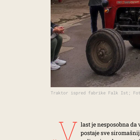
Traktor ispred fabrike Falk Ist; Fo
„V
last je nesposobna da 
postaje sve siromašnij