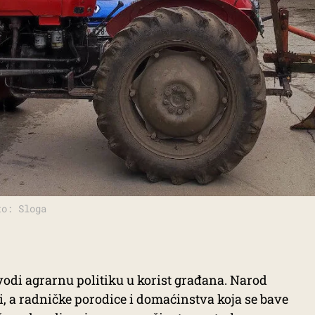
to: Sloga
vodi agrarnu politiku u korist građana. Narod
i, a radničke porodice i domaćinstva koja se bave