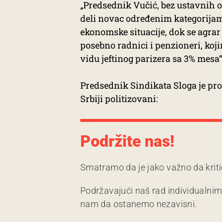
„Predsednik Vučić, bez ustavnih o
deli novac određenim kategorija
ekonomske situacije, dok se agrar 
posebno radnici i penzioneri, koj
vidu jeftinog parizera sa 3% mesa“
Predsednik Sindikata Sloga je pro
Srbiji politizovani:
Podržite nas!
Smatramo da je jako važno da kriti
Podržavajući naš rad individualni
nam da ostanemo nezavisni.