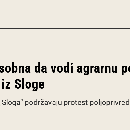
sobna da vodi agrarnu po
 iz Sloge
 „Sloga“ podržavaju protest poljoprivred