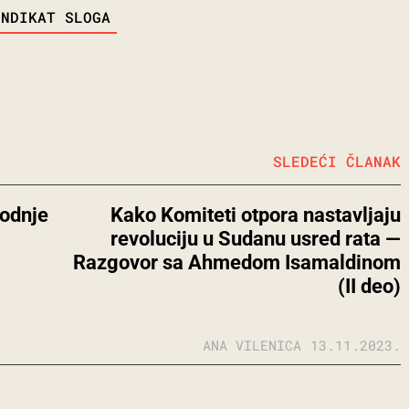
INDIKAT SLOGA
SLEDEĆI ČLANAK
vodnje
Kako Komiteti otpora nastavljaju
revoluciju u Sudanu usred rata —
Razgovor sa Ahmedom Isamaldinom
(II deo)
ANA VILENICA
13.11.2023.