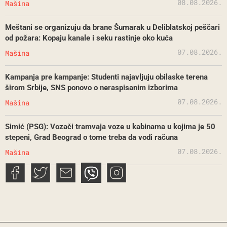
08.08.2026.
Mašina
Meštani se organizuju da brane Šumarak u Deliblatskoj peščari
od požara: Kopaju kanale i seku rastinje oko kuća
07.08.2026.
Mašina
Kampanja pre kampanje: Studenti najavljuju obilaske terena
širom Srbije, SNS ponovo o neraspisanim izborima
07.08.2026.
Mašina
Simić (PSG): Vozači tramvaja voze u kabinama u kojima je 50
stepeni, Grad Beograd o tome treba da vodi računa
07.08.2026.
Mašina