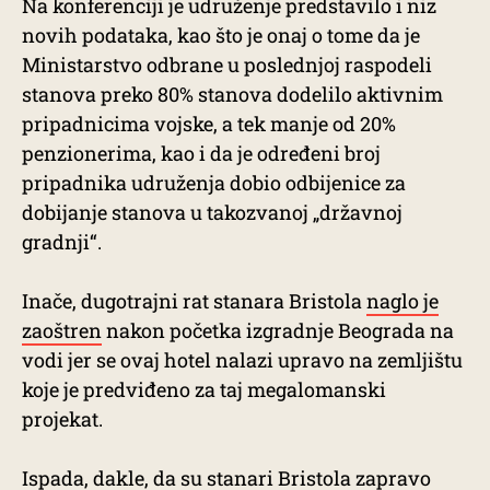
Na konferenciji je udruženje predstavilo i niz
novih podataka, kao što je onaj o tome da je
Ministarstvo odbrane u poslednjoj raspodeli
stanova preko 80% stanova dodelilo aktivnim
pripadnicima vojske, a tek manje od 20%
penzionerima, kao i da je određeni broj
pripadnika udruženja dobio odbijenice za
dobijanje stanova u takozvanoj „državnoj
gradnji“.
Inače, dugotrajni rat stanara Bristola
naglo je
zaoštren
nakon početka izgradnje Beograda na
vodi jer se ovaj hotel nalazi upravo na zemljištu
koje je predviđeno za taj megalomanski
projekat.
Ispada, dakle, da su stanari Bristola zapravo