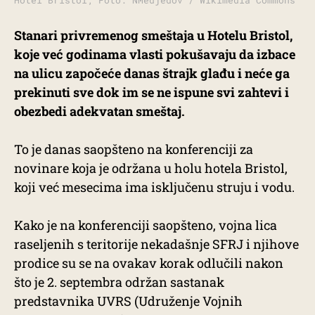
Hotel Bristol; Foto: NMedjedov / Wikimedia Commons
Stanari privremenog smeštaja u Hotelu Bristol,
koje već godinama vlasti pokušavaju da izbace
na ulicu započeće danas štrajk glađu i neće ga
prekinuti sve dok im se ne ispune svi zahtevi i
obezbedi adekvatan smeštaj.
To je danas saopšteno na konferenciji za
novinare koja je održana u holu hotela Bristol,
koji već mesecima ima isključenu struju i vodu.
Kako je na konferenciji saopšteno, vojna lica
raseljenih s teritorije nekadašnje SFRJ i njihove
prodice su se na ovakav korak odlučili nakon
što je 2. septembra održan sastanak
predstavnika UVRS (Udruženje Vojnih