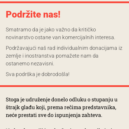
Podržite nas!
Smatramo da je jako važno da kritičko
novinarstvo ostane van komercijalnih interesa.
Podržavajući naš rad individualnim donacijama iz
zemlje i inostranstva pomažete nam da
ostanemo nezavisni.
Sva podrška je dobrodošla!
Stoga je udruženje donelo odluku o stupanju u
štrajk glađu koji, prema rečima predstavnika,
neće
prestati sve do ispunjenja zahteva.