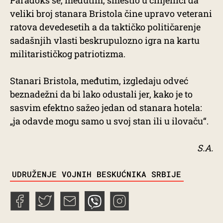
Paradoks se, međutim, smestio u činjenici da
veliki broj stanara Bristola čine upravo veterani
ratova devedesetih a da taktičko političarenje
sadašnjih vlasti beskrupulozno igra na kartu
militarističkog patriotizma.
Stanari Bristola, međutim, izgledaju odveć
beznadežni da bi lako odustali jer, kako je to
sasvim efektno sažeo jedan od stanara hotela:
„ja odavde mogu samo u svoj stan ili u ilovaču“.
S.A.
TAGS
UDRUŽENJE VOJNIH BESKUĆNIKA SRBIJE