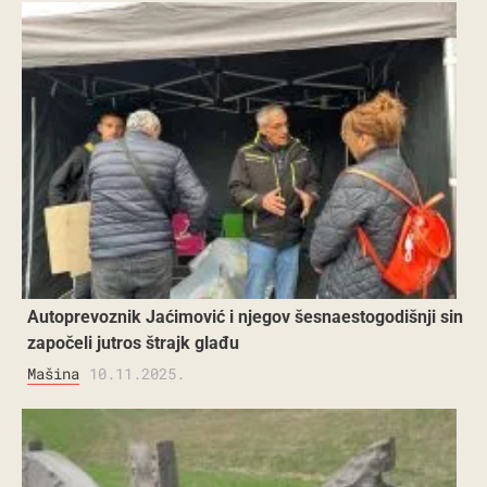
Autoprevoznik Jaćimović i njegov šesnaestogodišnji sin
započeli jutros štrajk glađu
Mašina
10.11.2025.