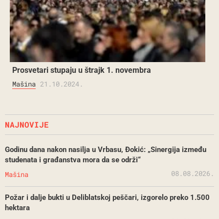
Prosvetari stupaju u štrajk 1. novembra
Mašina
21.10.2024.
NAJNOVIJE
Godinu dana nakon nasilja u Vrbasu, Đokić: „Sinergija između
studenata i građanstva mora da se održi“
08.08.2026.
Mašina
Požar i dalje bukti u Deliblatskoj peščari, izgorelo preko 1.500
hektara