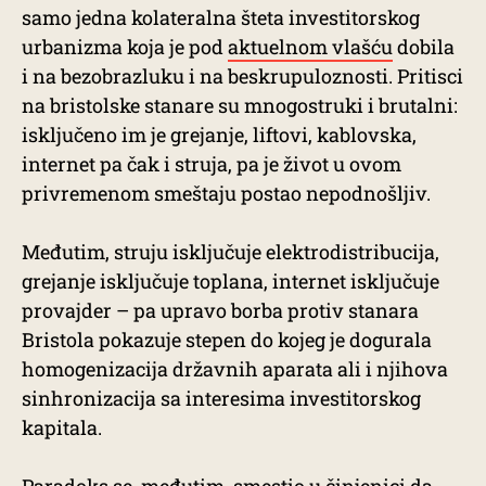
samo jedna kolateralna šteta investitorskog
urbanizma koja je pod
aktuelnom vlašću
dobila
i na bezobrazluku i na beskrupuloznosti. Pritisci
na bristolske stanare su mnogostruki i brutalni:
isključeno im je grejanje, liftovi, kablovska,
internet pa čak i struja, pa je život u ovom
privremenom smeštaju postao nepodnošljiv.
Međutim, struju isključuje elektrodistribucija,
grejanje isključuje toplana, internet isključuje
provajder – pa upravo borba protiv stanara
Bristola pokazuje stepen do kojeg je dogurala
homogenizacija državnih aparata ali i njihova
sinhronizacija sa interesima investitorskog
kapitala.