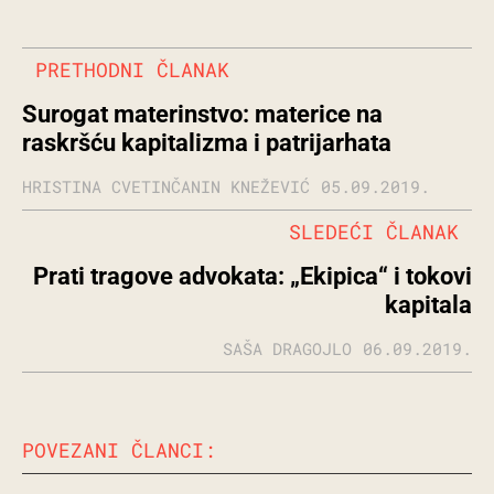
PRETHODNI ČLANAK
Surogat materinstvo: materice na
raskršću kapitalizma i patrijarhata
HRISTINA CVETINČANIN KNEŽEVIĆ
05.09.2019.
SLEDEĆI ČLANAK
Prati tragove advokata: „Ekipica“ i tokovi
kapitala
SAŠA DRAGOJLO
06.09.2019.
POVEZANI ČLANCI: