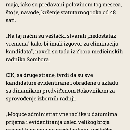
maja, iako su predavani polovinom tog meseca,
što je, navode, kršenje statutarnog roka od 48
sati.
„Na taj način su veštački stvarali „nedostatak
vremena“ kako bi imali izgovor za eliminaciju
kandidata”, naveli su tada iz Zbora medicinskih
radnika Sombora.
CIK, sa druge strane, tvrdi da su sve
kandidature evidentirane i obrađene u skladu
sa dinamikom predviđenom Rokovnikom za
sprovođenje izbornih radnji.
„Moguće administrativne razlike u datumima
prijema i evidentiranja usled velikog broja
prispelih prijava ne predstavljaju „veštačko