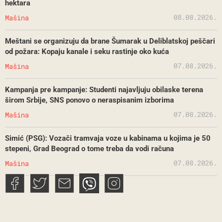
hektara
08.08.2026.
Mašina
Meštani se organizuju da brane Šumarak u Deliblatskoj peščari
od požara: Kopaju kanale i seku rastinje oko kuća
07.08.2026.
Mašina
Kampanja pre kampanje: Studenti najavljuju obilaske terena
širom Srbije, SNS ponovo o neraspisanim izborima
07.08.2026.
Mašina
Simić (PSG): Vozači tramvaja voze u kabinama u kojima je 50
stepeni, Grad Beograd o tome treba da vodi računa
07.08.2026.
Mašina