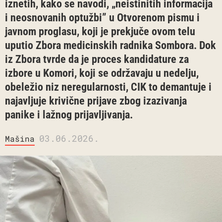
iznetih, kako se navodi, „neistinitih informacija
i neosnovanih optužbi” u Otvorenom pismu i
javnom proglasu, koji je prekjuče ovom telu
uputio Zbora medicinskih radnika Sombora. Dok
iz Zbora tvrde da je proces kandidature za
izbore u Komori, koji se održavaju u nedelju,
obeležio niz neregularnosti, CIK to demantuje i
najavljuje krivične prijave zbog izazivanja
panike i lažnog prijavljivanja.
03.06.2026.
Mašina