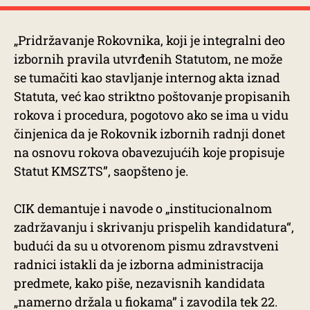
„Pridržavanje Rokovnika, koji je integralni deo
izbornih pravila utvrđenih Statutom, ne može
se tumačiti kao stavljanje internog akta iznad
Statuta, već kao striktno poštovanje propisanih
rokova i procedura, pogotovo ako se ima u vidu
činjenica da je Rokovnik izbornih radnji donet
na osnovu rokova obavezujućih koje propisuje
Statut KMSZTS”, saopšteno je.
CIK demantuje i navode o „institucionalnom
zadržavanju i skrivanju prispelih kandidatura“,
budući da su u otvorenom pismu zdravstveni
radnici istakli da je izborna administracija
predmete, kako piše, nezavisnih kandidata
„namerno držala u fiokama” i zavodila tek 22.