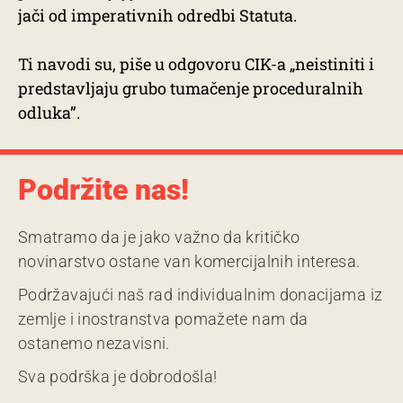
jači od imperativnih odredbi Statuta.
Ti navodi su, piše u odgovoru CIK-a „neistiniti i
predstavljaju grubo tumačenje proceduralnih
odluka”.
Podržite nas!
Smatramo da je jako važno da kritičko
novinarstvo ostane van komercijalnih interesa.
Podržavajući naš rad individualnim donacijama iz
zemlje i inostranstva pomažete nam da
ostanemo nezavisni.
Sva podrška je dobrodošla!