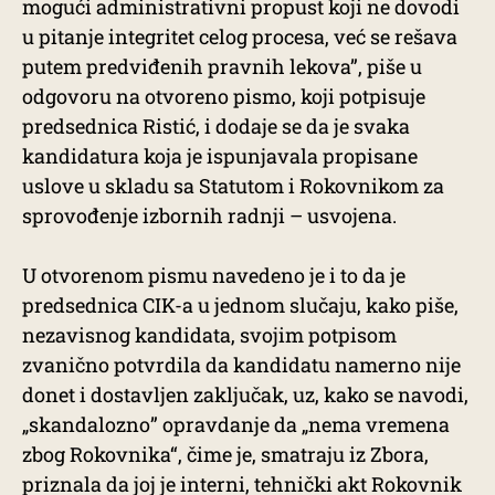
mogući administrativni propust koji ne dovodi
u pitanje integritet celog procesa, već se rešava
putem predviđenih pravnih lekova”, piše u
odgovoru na otvoreno pismo, koji potpisuje
predsednica Ristić, i dodaje se da je svaka
kandidatura koja je ispunjavala propisane
uslove u skladu sa Statutom i Rokovnikom za
sprovođenje izbornih radnji – usvojena.
U otvorenom pismu navedeno je i to da je
predsednica CIK-a u jednom slučaju, kako piše,
nezavisnog kandidata, svojim potpisom
zvanično potvrdila da kandidatu namerno nije
donet i dostavljen zaključak, uz, kako se navodi,
„skandalozno” opravdanje da „nema vremena
zbog Rokovnika“, čime je, smatraju iz Zbora,
priznala da joj je interni, tehnički akt Rokovnik