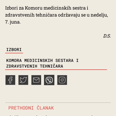
Izbori za Komoru medicinskih sestra i
zdravstvenih tehničara održavaju se u nedelju,
7. juna.
D.S.
TAGS
IZBORI
KOMORA MEDICINSKIH SESTARA I
ZDRAVSTVENIH TEHNIČARA
PRETHODNI ČLANAK