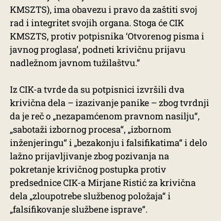
KMSZTS), ima obavezu i pravo da zaštiti svoj
rad i integritet svojih organa. Stoga će CIK
KMSZTS, protiv potpisnika ‘Otvorenog pisma i
javnog proglasa’, podneti krivičnu prijavu
nadležnom javnom tužilaštvu.”
Iz CIK-a tvrde da su potpisnici izvršili dva
krivična dela – izazivanje panike – zbog tvrdnji
da je reč o „nezapamćenom pravnom nasilju“,
„sabotaži izbornog procesa“, „izbornom
inženjeringu“ i „bezakonju i falsifikatima“ i delo
lažno prijavljivanje zbog pozivanja na
pokretanje krivičnog postupka protiv
predsednice CIK-a Mirjane Ristić za krivična
dela „zloupotrebe službenog položaja“ i
„falsifikovanje službene isprave“.