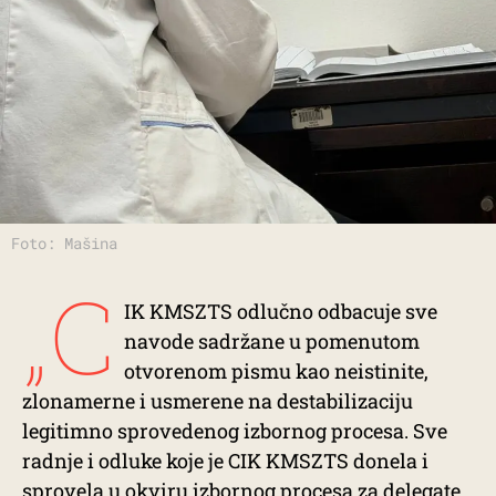
Foto: Mašina
„C
IK KMSZTS odlučno odbacuje sve
navode sadržane u pomenutom
otvorenom pismu kao neistinite,
zlonamerne i usmerene na destabilizaciju
legitimno sprovedenog izbornog procesa. Sve
radnje i odluke koje je CIK KMSZTS donela i
sprovela u okviru izbornog procesa za delegate