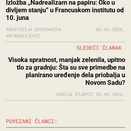
Izložba „Nadrealizam na papiru: Oko u
divljem stanju“ u Francuskom institutu od
10. juna
ANASTAZIJA GOVEDARICA
03.06.2026.
ANTANASIJEVIĆ
SLEDEĆI ČLANAK
Visoka spratnost, manjak zelenila, upitno
tlo za gradnju: Šta su sve primedbe na
planirano uređenje dela priobalja u
Novom Sadu?
DARIJA STJEPIC
03.06.2026.
POVEZANI ČLANCI: