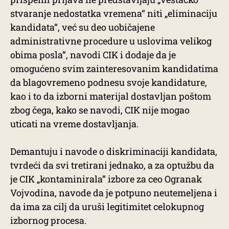
stvaranje nedostatka vremena“ niti „eliminaciju
kandidata“, već su deo uobičajene
administrativne procedure u uslovima velikog
obima posla”, navodi CIK i dodaje da je
omogućeno svim zainteresovanim kandidatima
da blagovremeno podnesu svoje kandidature,
kao i to da izborni materijal dostavljan poštom
zbog čega, kako se navodi, CIK nije mogao
uticati na vreme dostavljanja.
Demantuju i navode o diskriminaciji kandidata,
tvrdeći da svi tretirani jednako, a za optužbu da
je CIK „kontaminirala” izbore za ceo Ogranak
Vojvodina, navode da je potpuno neutemeljena i
da ima za cilj da uruši legitimitet celokupnog
izbornog procesa.