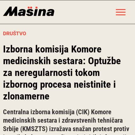
Skip
M
to
content
DRUŠTVO
Izborna komisija Komore
medicinskih sestara: Optužbe
za neregularnosti tokom
izbornog procesa neistinite i
zlonamerne
Centralna izborna komisija (CIK) Komore
medicinskih sestara i zdravstvenih tehničara
Srbije (KMSZTS) izražava snažan protest protiv