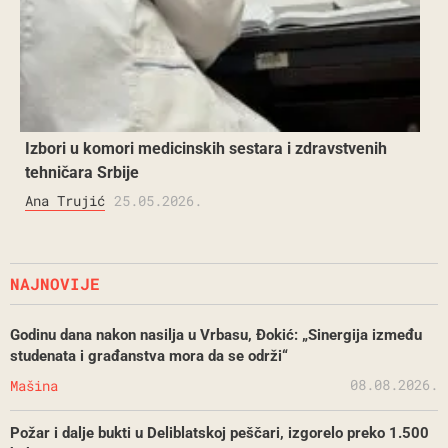
Izbori u komori medicinskih sestara i zdravstvenih
tehničara Srbije
Ana Trujić
25.05.2026.
NAJNOVIJE
Godinu dana nakon nasilja u Vrbasu, Đokić: „Sinergija između
studenata i građanstva mora da se održi“
08.08.2026.
Mašina
Požar i dalje bukti u Deliblatskoj peščari, izgorelo preko 1.500