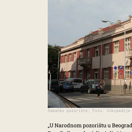
Šabačko pozorište; Foto: Vikipedija
„U Narodnom pozorištu u Beogradu