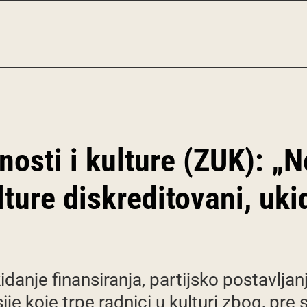
osti i kulture (ZUK): „
ure diskreditovani, ukid
danje finansiranja, partijsko postavljan
ije koje trpe radnici u kulturi zbog, pr