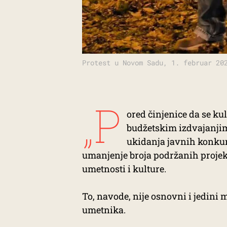
Protest u Novom Sadu, 1. februar 20
„P
ored činjenice da se k
budžetskim izdvajanjim
ukidanja javnih konkurs
umanjenje broja podržanih projeka
umetnosti i kulture.
To, navode, nije osnovni i jedin
umetnika.