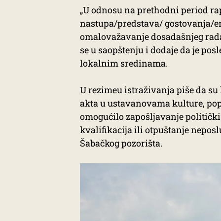
„U odnosu na prethodni period rapi
nastupa/predstava/ gostovanja/emi
omalovažavanje dosadašnjeg rada 
se u saopštenju i dodaje da je pos
lokalnim sredinama.
U rezimeu istraživanja piše da s
akta u ustavanovama kulture, popu
omogućilo zapošljavanje političk
kvalifikacija ili otpuštanje nepos
Šabačkog pozorišta.