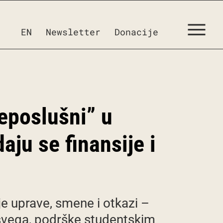
EN
Newsletter
Donacije
Neposlušni” u
aju se finansije i
je uprave, smene i otkazi –
e svega, podrške studentskim