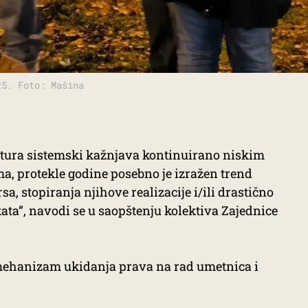
25. Foto: Mašina
ultura sistemski kažnjava kontinuirano niskim
a, protekle godine posebno je izražen trend
a, stopiranja njihove realizacije i/ili drastično
ta”, navodi se u saopštenju kolektiva Zajednice
i mehanizam ukidanja prava na rad umetnica i