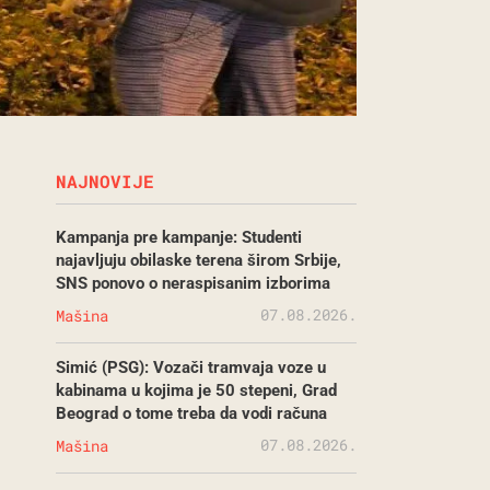
NAJNOVIJE
Kampanja pre kampanje: Studenti
najavljuju obilaske terena širom Srbije,
SNS ponovo o neraspisanim izborima
07.08.2026.
Mašina
Simić (PSG): Vozači tramvaja voze u
kabinama u kojima je 50 stepeni, Grad
Beograd o tome treba da vodi računa
07.08.2026.
Mašina