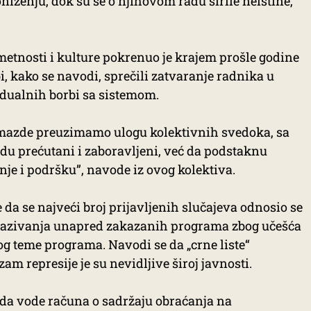
niženju, dok su se o njihovom radu širile neistine,
etnosti i kulture pokrenuo je krajem prošle godine
i, kako se navodi, sprečili zatvaranje radnika u
idualnih borbi sa sistemom.
dmazde preuzimamo ulogu kolektivnih svedoka, sa
du prećutani i zaboravljeni, već da podstaknu
je i podršku”, navode iz ovog kolektiva.
e da se najveći broj prijavljenih slučajeva odnosio se
kazivanja unapred zakazanih programa zbog učešća
og teme programa. Navodi se da „crne liste“
m represije je su nevidljive široj javnosti.
 da vode računa o sadržaju obraćanja na