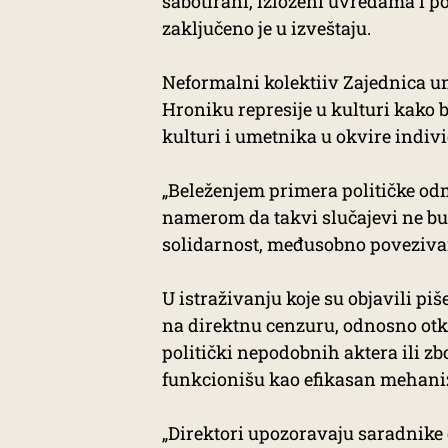
sabotirani, izloženi uvredama i po
zaključeno je u izveštaju.
Neformalni kolektiiv Zajednica um
Hroniku represije u kulturi kako b
kulturi i umetnika u okvire indiv
„Beleženjem primera političke o
namerom da takvi slučajevi ne bu
solidarnost, međusobno povezivan
U istraživanju koje su objavili piš
na direktnu cenzuru, odnosno ot
politički nepodobnih aktera ili zb
funkcionišu kao efikasan mehaniza
„Direktori upozoravaju saradnike