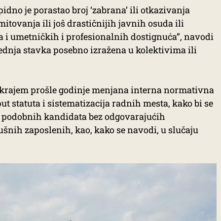
dno je porastao broj ‘zabrana’ ili otkazivanja
tovanja ili još drastičnijih javnih osuda ili
i umetničkih i profesionalnih dostignuća”, navodi
lednja stavka posebno izražena u kolektivima ili
u krajem prošle godinje menjana interna normativna
t statuta i sistematizacija radnih mesta, kako bi se
i podobnih kandidata bez odgovarajućih
lušnih zaposlenih, kao, kako se navodi, u slučaju