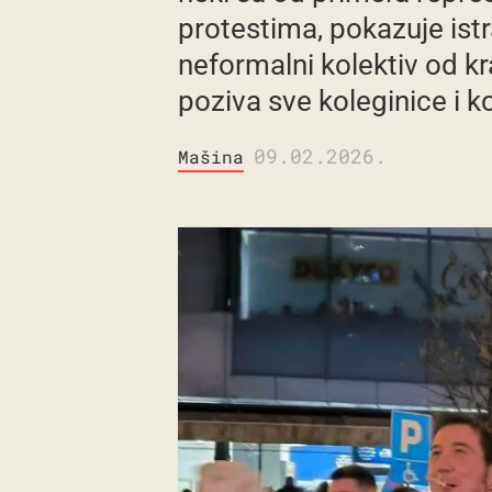
protestima, pokazuje istr
neformalni kolektiv od kra
poziva sve koleginice i k
09.02.2026.
Mašina