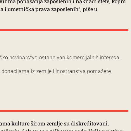
ravilima ponašanja zaposlenih i naknadi štete, kojim
a i umetnička prava zaposlenih”, piše u
čko novinarstvo ostane van komercijalnih interesa.
m donacijama iz zemlje i inostranstva pomažete
ama kulture širom zemlje su diskreditovani,