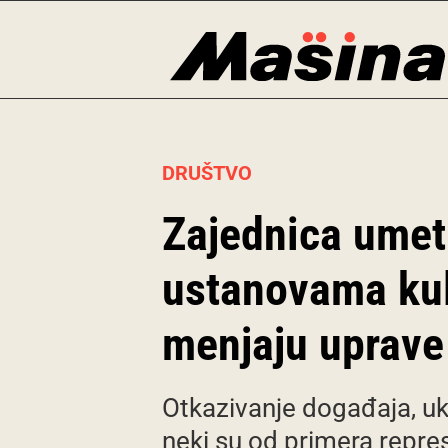
Skip
to
content
DRUŠTVO
Zajednica umetn
ustanovama kult
menjaju uprave
Otkazivanje događaja, uki
neki su od primera repres