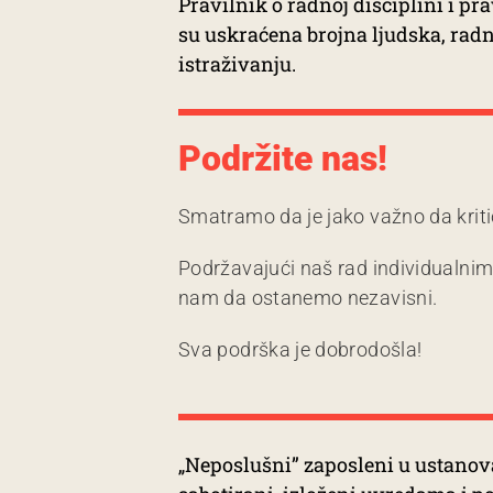
Pravilnik o radnoj disciplini i p
su uskraćena brojna ljudska, radn
istraživanju.
Podržite nas!
Smatramo da je jako važno da kriti
Podržavajući naš rad individualni
nam da ostanemo nezavisni.
Sva podrška je dobrodošla!
„Neposlušni” zaposleni u ustanov