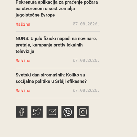
Pokrenuta aplikacija za praćenje požara
na otvorenom u šest zemalja
jugoistočne Evrope
07.08.2026.
Mašina
NUNS: U julu fizički napadi na novinare,
pretnje, kampanje protiv lokalnih
televizija
07.08.2026.
Mašina
Svetski dan siromašnih: Koliko su
socijalne politike u Srbiji efikasne?
07.08.2026.
Mašina