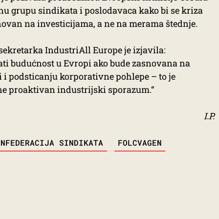
nu grupu sindikata i poslodavaca kako bi se kriza
ovan na investicijama, a ne na merama štednje.
ekretarka IndustriAll Europe je izjavila:
ati budućnost u Evropi ako bude zasnovana na
 i podsticanju korporativne pohlepe – to je
 ne proaktivan industrijski sporazum.“
I.P.
ONFEDERACIJA SINDIKATA
FOLCVAGEN