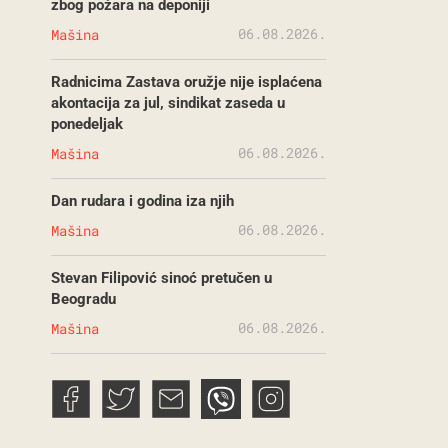
zbog požara na deponiji
06.08.2026.
Mašina
Radnicima Zastava oružje nije isplaćena
akontacija za jul, sindikat zaseda u
ponedeljak
06.08.2026.
Mašina
Dan rudara i godina iza njih
06.08.2026.
Mašina
Stevan Filipović sinoć pretučen u
Beogradu
06.08.2026.
Mašina