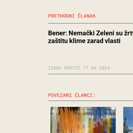
PRETHODNI ČLANAK
Bener: Nemački Zeleni su žrt
zaštitu klime zarad vlasti
ISKRA KRSTIĆ
17.09.2024.
POVEZANI ČLANCI: