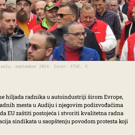
iselu, septembar 2024. Izvor: ETUC, X
ine hiljada radnika u autoindustriji širom Evrope,
 radnih mesta u Audiju i njegovim podizvođačima
a EU zaštiti postojeća i stvoriti kvalitetna radna
cija sindikata u saopštenju povodom protesta koji