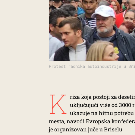
Protest radnika autoindustrije u Br
K
riza koja postoji za deset
uključujući više od 3000
ukazuje na hitnu potrebu d
mesta, navodi Evropska konfedera
je organizovan juče u Briselu.