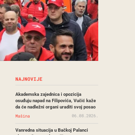
NAJNOVIJE
Akademska zajednica i opozicija
osuđuju napad na Filipovića, Vučić kaže
da će nadležni organi uraditi svoj posao
06.08.2026.
Mašina
Vanredna situacija u Bačkoj Palanci