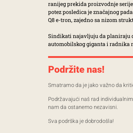
ranijeg prekida proizvodnje serije
potez posledica je značajnog pad
Q8 e-tron, zajedno sa nizom struk
Sindikati najavljuju da planiraju
automobilskog giganta i radnika n
Podržite nas!
Smatramo da je jako važno da kriti
Podržavajući naš rad individualni
nam da ostanemo nezavisni.
Sva podrška je dobrodošla!