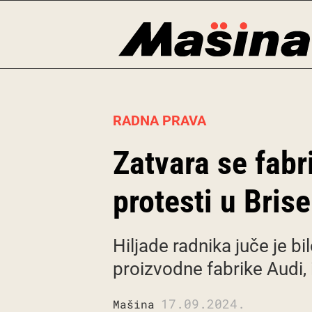
Skip
to
content
RADNA PRAVA
Zatvara se fabri
protesti u Brise
Hiljade radnika juče je b
proizvodne fabrike Audi, 
17.09.2024.
Mašina