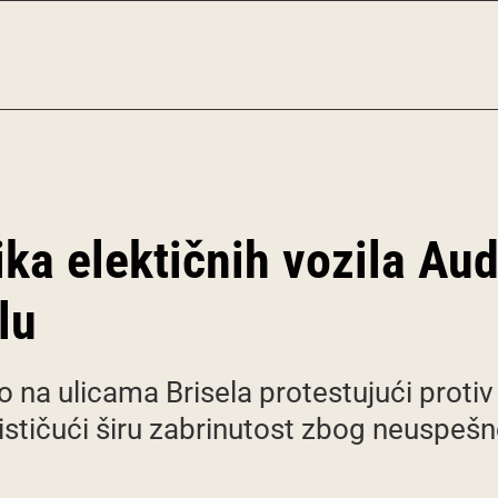
ka elektičnih vozila Audi
lu
ilo na ulicama Brisela protestujući proti
ističući širu zabrinutost zbog neuspešne