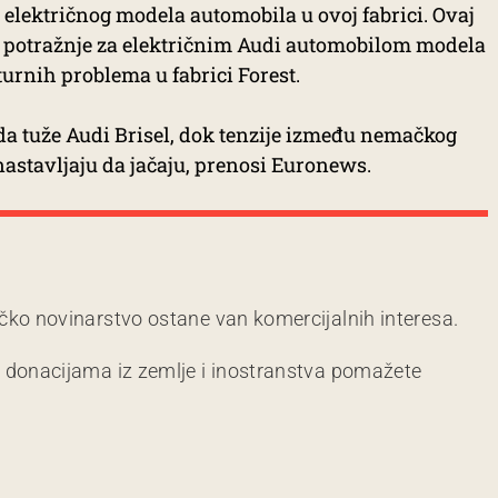
 električnog modela automobila u ovoj fabrici. Ovaj
a potražnje za električnim Audi automobilom modela
turnih problema u fabrici Forest.
 da tuže Audi Brisel, dok tenzije između nemačkog
astavljaju da jačaju, prenosi Euronews.
čko novinarstvo ostane van komercijalnih interesa.
m donacijama iz zemlje i inostranstva pomažete