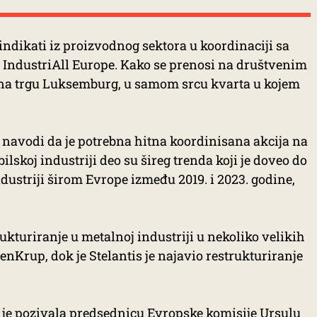
sindikati iz proizvodnog sektora u koordinaciji sa
IndustriAll Europe. Kako se prenosi na društvenim
 na trgu Luksemburg, u samom srcu kvarta u kojem
 navodi da je potrebna hitna koordinisana akcija na
lskoj industriji deo su šireg trenda koji je doveo do
dustriji širom Evrope između 2019. i 2023. godine,
ukturiranje u metalnoj industriji u nekoliko velikih
isenKrup, dok je Stelantis je najavio restrukturiranje
 je pozivala predsednicu Evropske komisije Ursulu