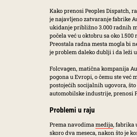
Kako prenosi Peoples Dispatch, raz
je najavljeno zatvaranje fabrike 
ukidanje približno 3.000 radnih me
počela već u oktobru sa oko 1.500 
Preostala radna mesta mogla bi ne
je problem daleko dublji i da leži 
Folcvagen, matična kompanija Aud
pogona u Evropi, o čemu ste već m
postojećih socijalnih ugovora, št
automobilske industrije, prenosi 
Problemi u raju
Prema navodima
medija
, fabrika
skoro dva meseca, nakon što je k