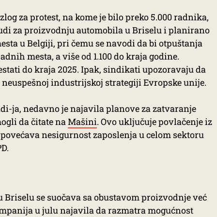
log za protest, na kome je bilo preko 5.000 radnika,
Audi za proizvodnju automobila u Briselu i planirano
sta u Belgiji, pri čemu se navodi da bi otpuštanja
radnih mesta, a više od 1.100 do kraja godine.
stati do kraja 2025. Ipak, sindikati upozoravaju da
u neuspešnoj industrijskoj strategiji Evropske unije.
i-ja, nedavno je najavila planove za zatvaranje
ogli da čitate na
Mašini
. Ovo uključuje povlačenje iz
o povećava nesigurnost zaposlenja u celom sektoru
PD.
 u Briselu se suočava sa obustavom proizvodnje već
ompanija u julu najavila da razmatra mogućnost