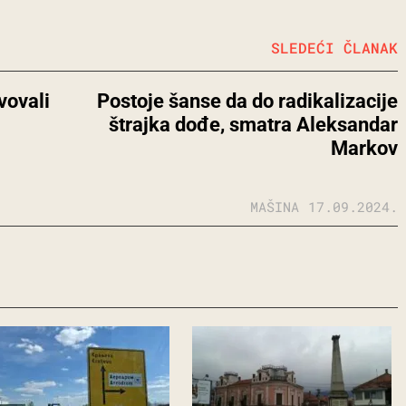
SLEDEĆI ČLANAK
vovali
Postoje šanse da do radikalizacije
štrajka dođe, smatra Aleksandar
Markov
MAŠINA
17.09.2024.