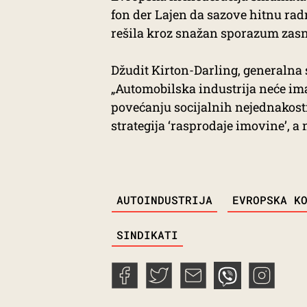
fon der Lajen da sazove hitnu rad
rešila kroz snažan sporazum zasn
Džudit Kirton-Darling, generalna s
„Automobilska industrija neće im
povećanju socijalnih nejednakosti
strategija ‘rasprodaje imovine’, a
TAGS
AUTOINDUSTRIJA
EVROPSKA K
SINDIKATI