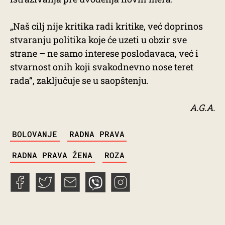
„Naš cilj nije kritika radi kritike, već doprinos
stvaranju politika koje će uzeti u obzir sve
strane – ne samo interese poslodavaca, već i
stvarnost onih koji svakodnevno nose teret
rada“, zaključuje se u saopštenju.
A.G.A.
TAGS
BOLOVANJE
RADNA PRAVA
RADNA PRAVA ŽENA
ROZA