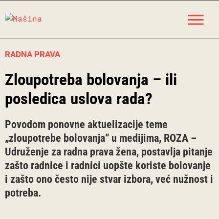
Skip
M
to
content
RADNA PRAVA
Zloupotreba bolovanja – ili
posledica uslova rada?
Povodom ponovne aktuelizacije teme
„zloupotrebe bolovanja“ u medijima, ROZA –
Udruženje za radna prava žena, postavlja pitanje
zašto radnice i radnici uopšte koriste bolovanje
i zašto ono često nije stvar izbora, već nužnost i
potreba.