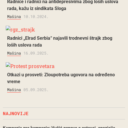
Radnice i radnici na antidepresivima zbog loših uslova
rada, kažu iz sindikata Sloga
Mašina
10.10.2024.
Radnici „Elrad Serbia“ najavili trodnevni štrajk zbog
loših uslova rada
Mašina
16.09.2025.
Otkazi u prosveti: Zloupotreba ugovora na određeno
vreme
Mašina
05.09.2025.
NAJNOVIJE
Kampanja pre kampanje: Vučić ponovo o ostavci, opozicija