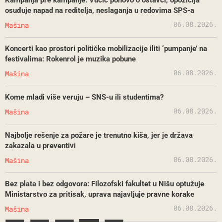
osuđuje napad na reditelja, neslaganja u redovima SPS-a
06.08.2026.
Mašina
Koncerti kao prostori političke mobilizacije iliti ‘pumpanje’ na
festivalima: Rokenrol je muzika pobune
06.08.2026.
Mašina
Kome mladi više veruju – SNS-u ili studentima?
06.08.2026.
Mašina
Najbolje rešenje za požare je trenutno kiša, jer je država
zakazala u preventivi
06.08.2026.
Mašina
Bez plata i bez odgovora: Filozofski fakultet u Nišu optužuje
Ministarstvo za pritisak, uprava najavljuje pravne korake
06.08.2026.
Mašina