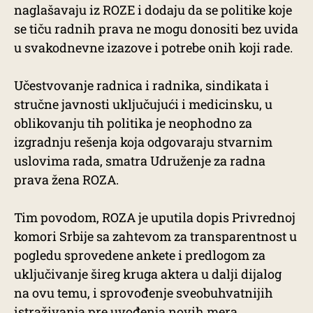
naglašavaju iz ROZE i dodaju da se politike koje
se tiču radnih prava ne mogu donositi bez uvida
u svakodnevne izazove i potrebe onih koji rade.
Učestvovanje radnica i radnika, sindikata i
stručne javnosti uključujući i medicinsku, u
oblikovanju tih politika je neophodno za
izgradnju rešenja koja odgovaraju stvarnim
uslovima rada, smatra Udruženje za radna
prava žena ROZA.
Tim povodom, ROZA je uputila dopis Privrednoj
komori Srbije sa zahtevom za transparentnost u
pogledu sprovedene ankete i predlogom za
uključivanje šireg kruga aktera u dalji dijalog
na ovu temu, i sprovođenje sveobuhvatnijih
istraživanja pre uvođenja novih mera.