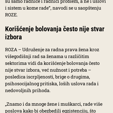
su samo radnice i radnici problem, a ne i uslovi
i sistem u kome rade“, navodi se u saopštenju
ROZE.
Korišćenje bolovanja često nije stvar
izbora
ROZA – Udruženje za radna prava žena kroz
višegodišnji rad sa ženama u različitim
sektorima vidi da korišćenje bolovanja često
nije stvar izbora, već nužnost i potreba –
posledica iscrpljenosti, brige o drugima,
psihosocijalnog pritiska, loših uslova rada i
nedovoljnih prihoda.
„Znamo i da mnoge žene i muškarci, rade više
poslova kako bi obezbedili egzistenciju, što