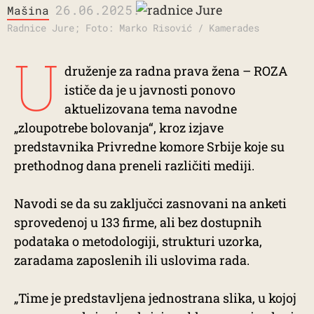
26.06.2025.
Mašina
Radnice Jure; Foto: Marko Risović / Kamerades
U
druženje za radna prava žena – ROZA
ističe da je u javnosti ponovo
aktuelizovana tema navodne
„zloupotrebe bolovanja“, kroz izjave
predstavnika Privredne komore Srbije koje su
prethodnog dana preneli različiti mediji.
Navodi se da su zaključci zasnovani na anketi
sprovedenoj u 133 firme, ali bez dostupnih
podataka o metodologiji, strukturi uzorka,
zaradama zaposlenih ili uslovima rada.
„Time je predstavljena jednostrana slika, u kojoj