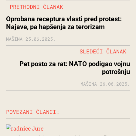
PRETHODNI ČLANAK
Oprobana receptura vlasti pred protest:
Najave, pa hapšenja za terorizam
MAŠINA
25.06.2025.
SLEDEĆI ČLANAK
Pet posto za rat: NATO podigao vojnu
potrošnju
MAŠINA
26.06.2025.
POVEZANI ČLANCI: