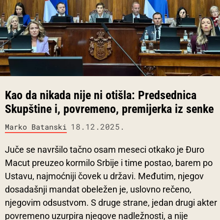
Kao da nikada nije ni otišla: Predsednica
Skupštine i, povremeno, premijerka iz senke
18.12.2025.
Marko Batanski
Juče se navršilo tačno osam meseci otkako je Đuro
Macut preuzeo kormilo Srbije i time postao, barem po
Ustavu, najmoćniji čovek u državi. Međutim, njegov
dosadašnji mandat obeležen je, uslovno rečeno,
njegovim odsustvom. S druge strane, jedan drugi akter
povremeno uzurpira njegove nadležnosti, a nije