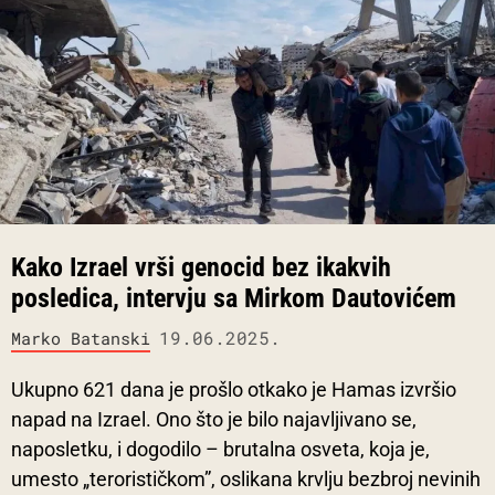
Kako Izrael vrši genocid bez ikakvih
posledica, intervju sa Mirkom Dautovićem
19.06.2025.
Marko Batanski
Ukupno 621 dana je prošlo otkako je Hamas izvršio
napad na Izrael. Ono što je bilo najavljivano se,
naposletku, i dogodilo – brutalna osveta, koja je,
umesto „terorističkom”, oslikana krvlju bezbroj nevinih