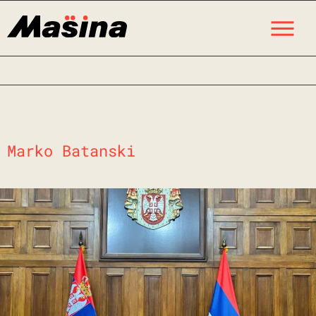
Skip
M
to
content
Marko Batanski