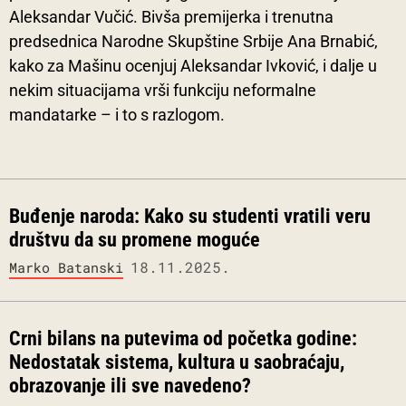
Aleksandar Vučić. Bivša premijerka i trenutna
predsednica Narodne Skupštine Srbije Ana Brnabić,
kako za Mašinu ocenjuj Aleksandar Ivković, i dalje u
nekim situacijama vrši funkciju neformalne
mandatarke – i to s razlogom.
Buđenje naroda: Kako su studenti vratili veru
društvu da su promene moguće
18.11.2025.
Marko Batanski
Crni bilans na putevima od početka godine:
Nedostatak sistema, kultura u saobraćaju,
obrazovanje ili sve navedeno?