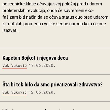
posedničke klase očuvaju svoj položaj pred udarom
proleterskih revolucija, onda će savremeni eko-
fašizam biti način da se očuva status quo pred udarom
klimatskih promena i velike seobe naroda koju će one
izazvati.
Kapetan Bojkot i njegova deca
18.06.2020.
Vuk Vuković
Šta bi tek bilo da smo privatizovali zdravstvo?
12.05.2020.
Vuk Vuković