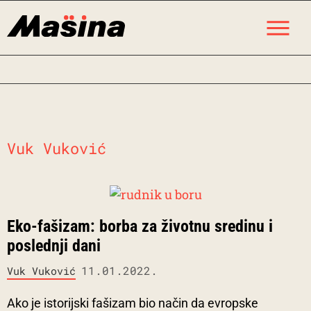
Skip
M
to
content
Vuk Vuković
Eko-fašizam: borba za životnu sredinu i
poslednji dani
11.01.2022.
Vuk Vuković
Ako je istorijski fašizam bio način da evropske