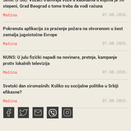
Simić (PSG): Vozači tramvaja voze u kabinama u kojima je 50
stepeni, Grad Beograd o tome treba da vodi računa
07.08.2026.
Mašina
Pokrenuta aplikacija za praćenje požara na otvorenom u šest
zemalja jugoistočne Evrope
07.08.2026.
Mašina
NUNS: U julu fizički napadi na novinare, pretnje, kampanje
protiv lokalnih televizija
07.08.2026.
Mašina
Svetski dan siromašnih: Koliko su socijalne politike u Srbiji
efikasne?
07.08.2026.
Mašina