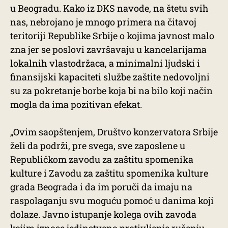
u Beogradu. Kako iz DKS navode, na štetu svih
nas, nebrojano je mnogo primera na čitavoj
teritoriji Republike Srbije o kojima javnost malo
zna jer se poslovi završavaju u kancelarijama
lokalnih vlastodržaca, a minimalni ljudski i
finansijski kapaciteti službe zaštite nedovoljni
su za pokretanje borbe koja bi na bilo koji način
mogla da ima pozitivan efekat.
„Ovim saopštenjem, Društvo konzervatora Srbije
želi da podrži, pre svega, sve zaposlene u
Republičkom zavodu za zaštitu spomenika
kulture i Zavodu za zaštitu spomenika kulture
grada Beograda i da im poruči da imaju na
raspolaganju svu moguću pomoć u danima koji
dolaze. Javno istupanje kolega ovih zavoda