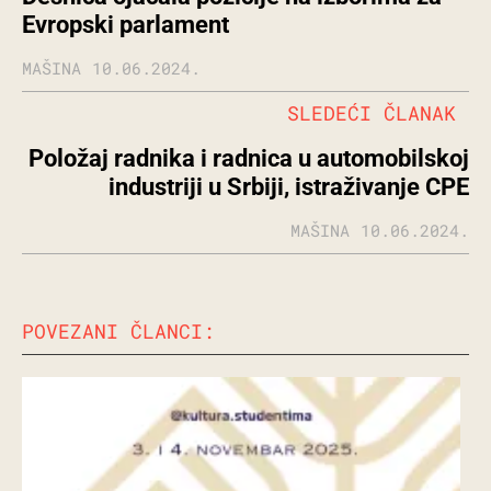
Evropski parlament
MAŠINA
10.06.2024.
SLEDEĆI ČLANAK
Položaj radnika i radnica u automobilskoj
industriji u Srbiji, istraživanje CPE
MAŠINA
10.06.2024.
POVEZANI ČLANCI: