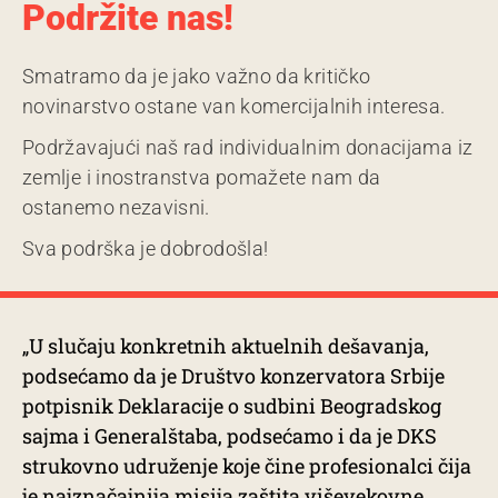
Podržite nas!
Smatramo da je jako važno da kritičko
novinarstvo ostane van komercijalnih interesa.
Podržavajući naš rad individualnim donacijama iz
zemlje i inostranstva pomažete nam da
ostanemo nezavisni.
Sva podrška je dobrodošla!
„U slučaju konkretnih aktuelnih dešavanja,
podsećamo da je Društvo konzervatora Srbije
potpisnik Deklaracije o sudbini Beogradskog
sajma i Generalštaba, podsećamo i da je DKS
strukovno udruženje koje čine profesionalci čija
je najznačajnija misija zaštita viševekovne