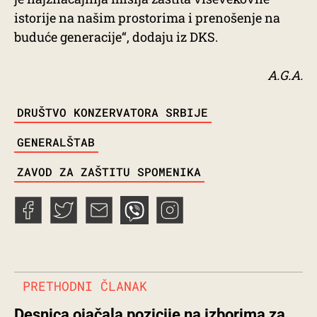
istorije na našim prostorima i prenošenje na
buduće generacije“, dodaju iz DKS.
A.G.A.
TAGS
DRUŠTVO KONZERVATORA SRBIJE
GENERALŠTAB
ZAVOD ZA ZAŠTITU SPOMENIKA
PRETHODNI ČLANAK
Desnica ojačala pozicije na izborima za