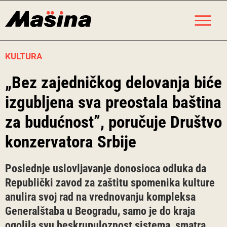
Skip
M
to
content
KULTURA
„Bez zajedničkog delovanja biće
izgubljena sva preostala baština
za budućnost”, poručuje Društvo
konzervatora Srbije
Poslednje uslovljavanje donosioca odluka da
Republički zavod za zaštitu spomenika kulture
anulira svoj rad na vrednovanju kompleksa
Generalštaba u Beogradu, samo je do kraja
ogolila svu beskrupuloznost sistema, smatra