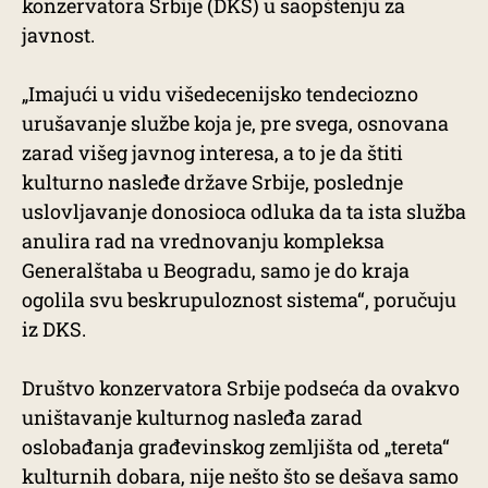
konzervatora Srbije (DKS) u saopštenju za
javnost.
„Imajući u vidu višedecenijsko tendeciozno
urušavanje službe koja je, pre svega, osnovana
zarad višeg javnog interesa, a to je da štiti
kulturno nasleđe države Srbije, poslednje
uslovljavanje donosioca odluka da ta ista služba
anulira rad na vrednovanju kompleksa
Generalštaba u Beogradu, samo je do kraja
ogolila svu beskrupuloznost sistema“, poručuju
iz DKS.
Društvo konzervatora Srbije podseća da ovakvo
uništavanje kulturnog nasleđa zarad
oslobađanja građevinskog zemljišta od „tereta“
kulturnih dobara, nije nešto što se dešava samo