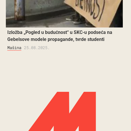
Izložba „Pogled u budućnost“ u SKC-u podseća na
Gebelsove modele propagande, tvrde studenti
Mašina
25.08.2025.