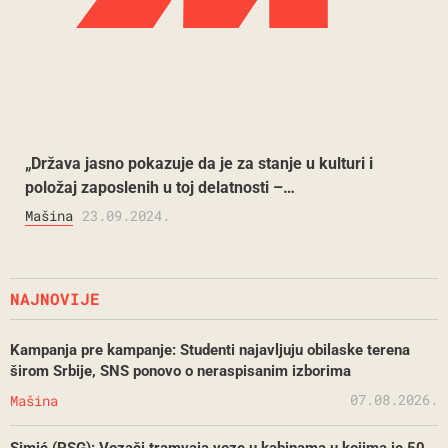
„Država jasno pokazuje da je za stanje u kulturi i
položaj zaposlenih u toj delatnosti –…
Mašina
23.09.2024.
NAJNOVIJE
Kampanja pre kampanje: Studenti najavljuju obilaske terena
širom Srbije, SNS ponovo o neraspisanim izborima
07.08.2026.
Mašina