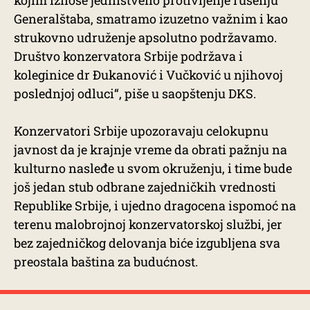
kojim iznose jedinstveno protivljenje rušenju
Generalštaba, smatramo izuzetno važnim i kao
strukovno udruženje apsolutno podržavamo.
Društvo konzervatora Srbije podržava i
koleginice dr Đukanović i Vučković u njihovoj
poslednjoj odluci“, piše u saopštenju DKS.
Konzervatori Srbije upozoravaju celokupnu
javnost da je krajnje vreme da obrati pažnju na
kulturno nasleđe u svom okruženju, i time bude
još jedan stub odbrane zajedničkih vrednosti
Republike Srbije, i ujedno dragocena ispomoć na
terenu malobrojnoj konzervatorskoj službi, jer
bez zajedničkog delovanja biće izgubljena sva
preostala baština za budućnost.