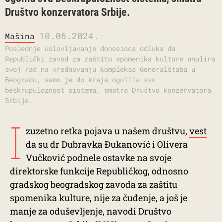
Društvo konzervatora Srbije.
10.06.2024.
Mašina
Poslednje uslovljavanje donosioca odluka da
Republički zavod za zaštitu spomenika kulture anulira
svoj rad na vrednovanju kompleksa Generalštaba u
Beogradu, samo je do kraja ogolila svu
beskrupuloznost sistema, smatra Društvo konzervatora
Srbije.
I
zuzetno retka pojava u našem društvu,
vest
da su dr Dubravka Đukanović i Olivera
Vučković podnele ostavke na svoje
direktorske funkcije Republičkog, odnosno
gradskog beogradskog zavoda za zaštitu
spomenika kulture, nije za čuđenje, a još je
manje za oduševljenje, navodi Društvo