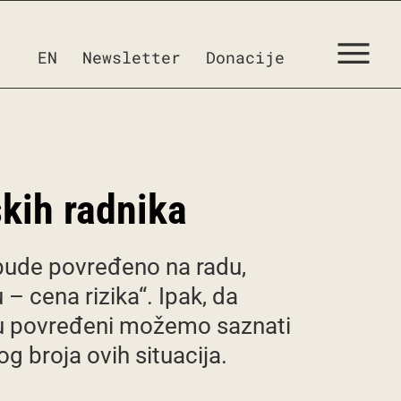
EN
Newsletter
Donacije
skih radnika
a bude povređeno na radu,
– cena rizika“. Ipak, da
udu povređeni možemo saznati
 broja ovih situacija.