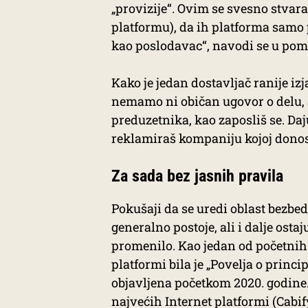
„provizije“. Ovim se svesno stvara
platformu), da ih platforma samo
kao poslodavac“, navodi se u pome
Kako je jedan dostavljač ranije iz
nemamo ni običan ugovor o delu, a
preduzetnika, kao zaposliš se. Daju
reklamiraš kompaniju kojoj donos
Za sada bez jasnih pravila
Pokušaji da se uredi oblast bezbe
generalno postoje, ali i dalje osta
promenilo. Kao jedan od početnih 
platformi bila je „Povelja o prin
objavljena početkom 2020. godine
najvećih Internet platformi (Cabif