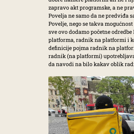
zapravo akt programske, a ne prav
Povelja ne samo da ne predviđa s
Povelje, nego se takva mogućnost n
sve ovo dodamo početne odredbe P
platforma, radnik na platformi i 
definicije pojma radnik na platfor
radnik (na platformi) upotrebljav
da navodi na bilo kakav oblik ra