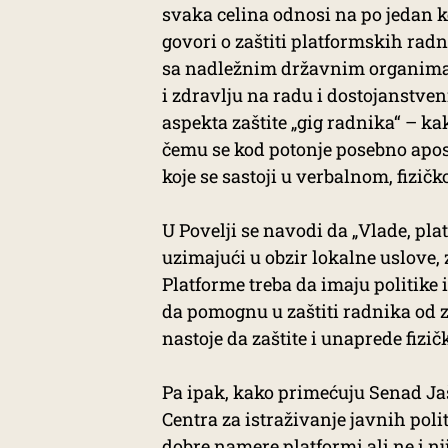
svaka celina odnosi na po jedan 
govori o zaštiti platformskih rad
sa nadležnim državnim organima 
i zdravlju na radu i dostojanstve
aspekta zaštite „gig radnika“ – kak
čemu se kod potonje posebno apost
koje se sastoji u verbalnom, fizič
U Povelji se navodi da „Vlade, pla
uzimajući u obzir lokalne uslove,
Platforme treba da imaju politike
da pomognu u zaštiti radnika od z
nastoje da zaštite i unaprede fizič
Pa ipak, kako primećuju Senad Jaša
Centra za istraživanje javnih poli
dobre namere platformi ali ne i n