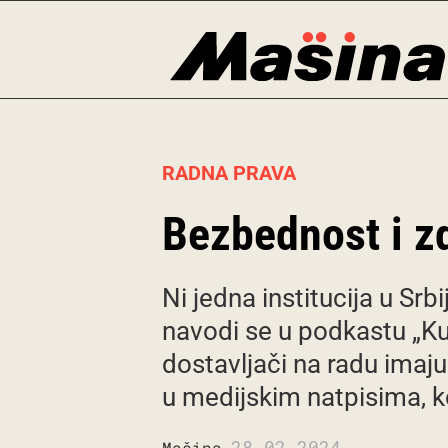
Skip
to
content
RADNA PRAVA
Bezbednost i zd
Ni jedna institucija u Sr
navodi se u podkastu „Kur
dostavljači na radu ima
u medijskim natpisima, k
28.02.2024.
Mašina