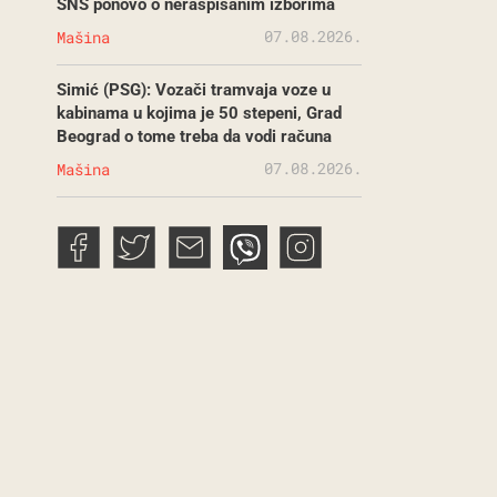
SNS ponovo o neraspisanim izborima
07.08.2026.
Mašina
Simić (PSG): Vozači tramvaja voze u
kabinama u kojima je 50 stepeni, Grad
Beograd o tome treba da vodi računa
07.08.2026.
Mašina