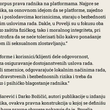
korpus prava radnika na platformama. Najpre se
nika, sa osnovnom idejom da se platforme, zajedno
i poslodavcima korisnicima, staraju o bezbednosti
nim uslovima rada. Dakle, u Povelji su u fokusu oba
o zaštita fizičkog, tako i moralnog integriteta, pri
rofira da se neće tolerisati bilo kakvo ponašanje
kom ili seksualnom zlostavljanju.“
tforme i korisnici/klijenti dele odgovornost,
 za osiguravanje dostojanstvenih uslova rada.
 ili smernice, odgovarajuće lokalnim načinima rada,
dravstvenih i bezbednosnih rizika i treba da
ko i psihičko blagostanje radnika.“
rević i Darko Božičić, autori publikacije u izdanju
tika, ovakva pravna konstrukcija u kojoj se definišu
jihove pravne obaveze pokazuje da je „Povelja