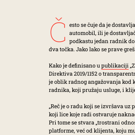
Č
esto se čuje da je dostavlj
automobil, ili je dostavl
podkastu jedan radnik dosta
dva točka. Jako lako se prave greš
Kako je definisano u
publikaciji
„Z
Direktiva 2019/1152 o transparen
je oblik radnog angažovanja kod k
radnika, koji pružaju usluge, i kli
„Reč je o radu koji se izvršava uz
koji lice koje radi ostvaruje nakna
Pri tome se stvara „trostrani odno
platforme, već od klijenta, koju m