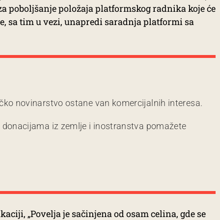
 za poboljšanje položaja platformskog radnika koje će
se, sa tim u vezi, unapredi saradnja platformi sa
čko novinarstvo ostane van komercijalnih interesa.
m donacijama iz zemlje i inostranstva pomažete
ciji, „Povelja je sačinjena od osam celina, gde se