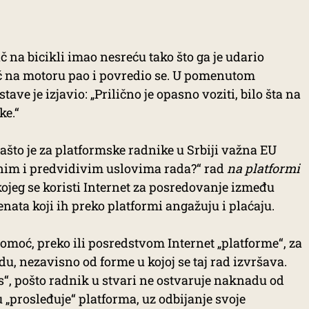
ač na bicikli imao nesreću tako što ga je udario
jač na motoru pao i povredio se. U pomenutom
ve je izjavio: „Prilično je opasno voziti, bilo šta na
ke.“
ašto je za platformske radnike u Srbiji važna EU
tnim i predvidivim uslovima rada?“ rad
na platformi
ojeg se koristi Internet za posredovanje između
jenata koji ih preko platformi angažuju i plaćaju.
 pomoć, preko ili posredstvom Internet „platforme“, za
du, nezavisno od forme u kojoj se taj rad izvršava.
s“, pošto radnik u stvari ne ostvaruje naknadu od
u „prosleđuje“ platforma, uz odbijanje svoje