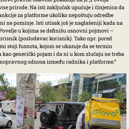
ne prirode. Na isti zaključak upućuje i činjenica da
ankcije za platforme ukoliko nepoštuju odredbe
i ne pominje. Isti utisak još je naglašeniji kada na
ovelje u kojima se definišu osnovni pojmovi –
korisnik (poslodavac korisnik). Tako npr. pored
mi stoji fusnota, kojom se ukazuje da se termin
a kao generički pojam i da ni u kom slučaju ne treba
dnopravnog odnosa između radnika i platforme.“