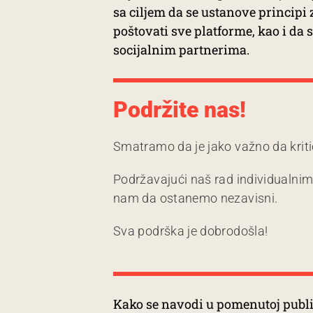
sa ciljem da se ustanove principi
poštovati sve platforme, kao i da 
socijalnim partnerima.
Podržite nas!
Smatramo da je jako važno da kriti
Podržavajući naš rad individualni
nam da ostanemo nezavisni.
Sva podrška je dobrodošla!
Kako se navodi u pomenutoj publika