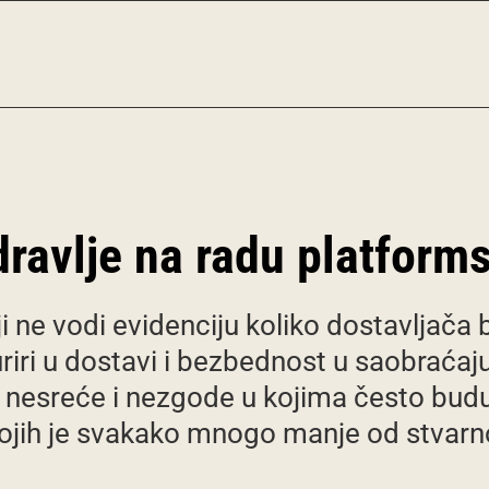
ravlje na radu platform
biji ne vodi evidenciju koliko dostavljač
iri u dostavi i bezbednost u saobraćaju 
ju nesreće i nezgode u kojima često b
ojih je svakako mnogo manje od stvarnog