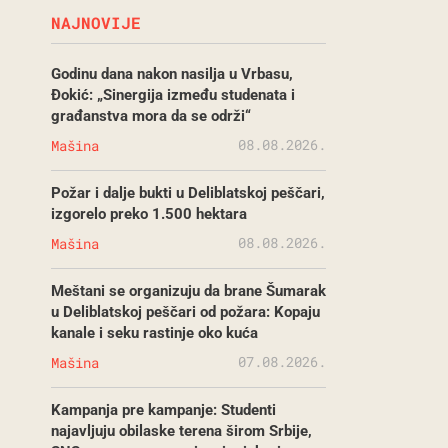
NAJNOVIJE
Godinu dana nakon nasilja u Vrbasu,
Đokić: „Sinergija između studenata i
građanstva mora da se održi“
08.08.2026.
Mašina
Požar i dalje bukti u Deliblatskoj peščari,
izgorelo preko 1.500 hektara
08.08.2026.
Mašina
Meštani se organizuju da brane Šumarak
u Deliblatskoj peščari od požara: Kopaju
kanale i seku rastinje oko kuća
07.08.2026.
Mašina
Kampanja pre kampanje: Studenti
najavljuju obilaske terena širom Srbije,