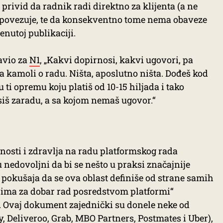
 privid da radnik radi direktno za klijenta (a ne
 povezuje, te da konsekventno tome nema obaveze
nutoj publikaciji.
javio za
N1
, „Kakvi dopirnosi, kakvi ugovori, pa
 kamoli o radu. Ništa, aposlutno ništa. Dođeš kod
 ti opremu koju platiš od 10-15 hiljada i tako
iš zaradu, a sa kojom nemaš ugovor.“
dnosti i zdravlja na radu platformskog rada
ju nedovoljni da bi se nešto u praksi značajnije
pokušaja da se ova oblast definiše od strane samih
cipima za dobar rad posredstvom platformi“
. Ovaj dokument zajednički su donele neke od
y, Deliveroo, Grab, MBO Partners, Postmates i Uber),