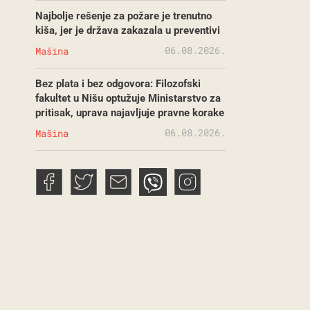
Najbolje rešenje za požare je trenutno
kiša, jer je država zakazala u preventivi
06.08.2026.
Mašina
Bez plata i bez odgovora: Filozofski
fakultet u Nišu optužuje Ministarstvo za
pritisak, uprava najavljuje pravne korake
06.08.2026.
Mašina