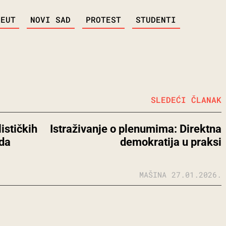
LEUT
NOVI SAD
PROTEST
STUDENTI
SLEDEĆI ČLANAK
ističkih
Istraživanje o plenumima: Direktna
ida
demokratija u praksi
MAŠINA
27.01.2026.