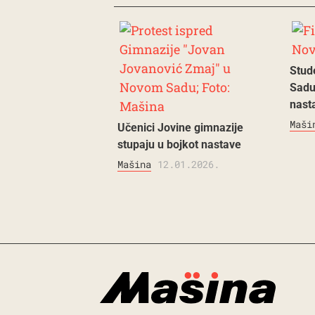
Stud
Sadu
nast
Maši
Učenici Jovine gimnazije
stupaju u bojkot nastave
Mašina
12.01.2026.