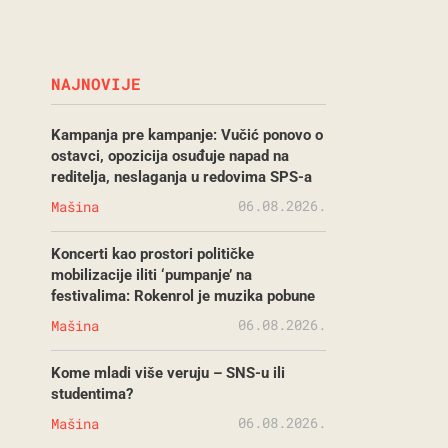
NAJNOVIJE
Kampanja pre kampanje: Vučić ponovo o
ostavci, opozicija osuđuje napad na
reditelja, neslaganja u redovima SPS-a
06.08.2026.
Mašina
Koncerti kao prostori političke
mobilizacije iliti ‘pumpanje’ na
festivalima: Rokenrol je muzika pobune
06.08.2026.
Mašina
Kome mladi više veruju – SNS-u ili
studentima?
06.08.2026.
Mašina