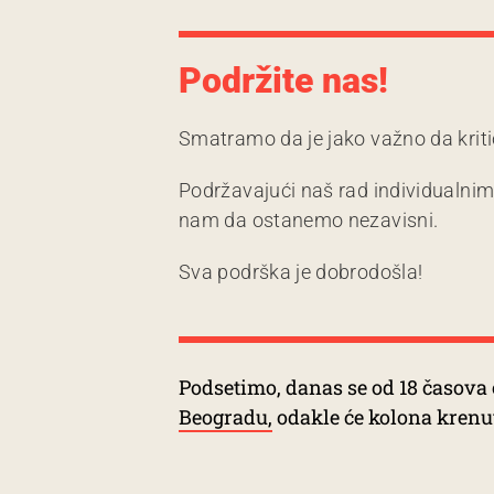
Podržite nas!
Smatramo da je jako važno da kriti
Podržavajući naš rad individualni
nam da ostanemo nezavisni.
Sva podrška je dobrodošla!
Podsetimo, danas se od 18 časova
Beogradu,
odakle će kolona krenu