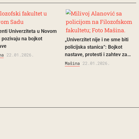
enti Univerziteta u Novom
 pozivaju na bojkot
„Univerzitet nije i ne sme biti
ave
policijska stanica“: Bojkot
nastave, protesti i zahtev za…
na
22.01.2026.
Mašina
22.01.2026.