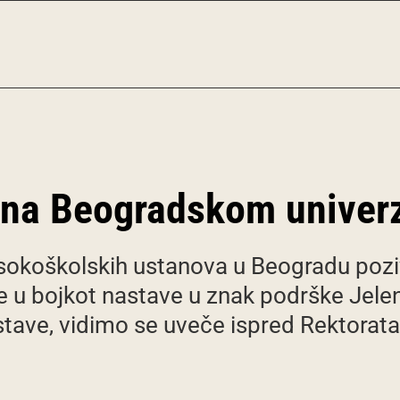
 na Beogradskom univerz
visokoškolskih ustanova u Beogradu pozi
 u bojkot nastave u znak podrške Jelen
ave, vidimo se uveče ispred Rektorata“