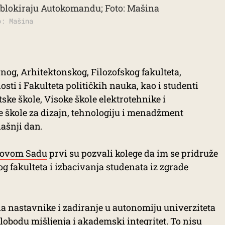
o: Mašina
vnog, Arhitektonskog, Filozofskog fakulteta,
ti i Fakulteta političkih nauka, kao i studenti
ke škole, Visoke škole elektrotehnike i
ne škole za dizajn, tehnologiju i menadžment
ašnji dan.
 Novom Sadu
prvi su pozvali kolege da im se pridruže
og fakulteta i izbacivanja studenata iz zgrade
na nastavnike i zadiranje u autonomiju univerziteta
lobodu mišljenja i akademski integritet. To nisu