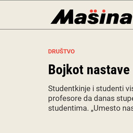
Skip
to
content
DRUŠTVO
Bojkot nastave
Studentkinje i studenti 
profesore da danas stupe
studentima. „Umesto nast