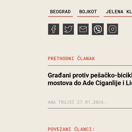
TAGS
BEOGRAD
BOJKOT
JELENA K
PRETHODNI ČLANAK
Građani protiv pešačko-bicikl
mostova do Ade Ciganlije i L
ANA TRUJIĆ
27.01.2026.
POVEZANI ČLANCI: