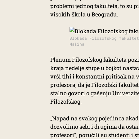
problemi jednog fakulteta, to su pi
visokih škola u Beogradu.
Blokada Filozofskog fakultet
Mašina
Plenum Filozofskog fakulteta pozi
kraja nedelje stupe u bojkot nast
vrši tihi i konstantni pritisak na
profesora, da je Filozofski fakult
stalno govori o gašenju Univerzitet
Filozofskog.
„Napad na svakog pojedinca akade
dozvolimo sebi i drugima da osta
profesori“, poručili su studenti i 