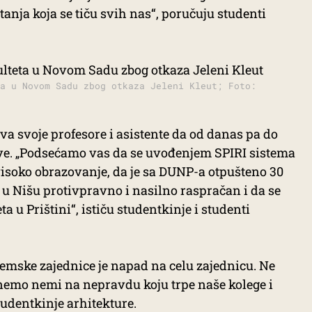
tanja koja se tiču svih nas“, poručuju studenti
a u Novom Sadu zbog otkaza Jeleni Kleut; Foto:
va svoje profesore i asistente da od danas pa do
ave. „Podsećamo vas da se uvođenjem SPIRI sistema
 visoko obrazovanje, da je sa DUNP-a otpušteno 30
et u Nišu protivpravno i nasilno raspračan i da se
a u Prištini“, ističu studentkinje i studenti
mske zajednice je napad na celu zajednicu. Ne
nemo nemi na nepravdu koju trpe naše kolege i
studentkinje arhitekture.