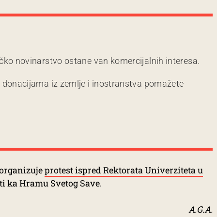
čko novinarstvo ostane van komercijalnih interesa.
m donacijama iz zemlje i inostranstva pomažete
 organizuje
protest ispred Rektorata Univerziteta u
ti ka Hramu Svetog Save.
A.G.A.