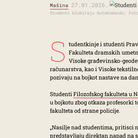
27.01.2026.
Mašina
Studenti blokiraju Autokomandu; Fot
S
tudentkinje i studenti Pra
Fakulteta dramskih umetnos
Visoke građevinsko-geodets
računarstva, kao i Visoke tekstil
pozivaju na bojkot nastave na dan
Studenti
Filozofskog fakulteta u
u bojkotu zbog otkaza profesorki t
fakulteta od strane policije.
„Nasilje nad studentima, pritisci 
predstavljaju direktan napad na s