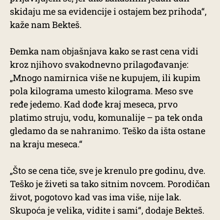
skidaju me sa evidencije i ostajem bez prihoda“,
kaže nam Bekteš.
Đemka nam objašnjava kako se rast cena vidi
kroz njihovo svakodnevno prilagođavanje:
„Mnogo namirnica više ne kupujem, ili kupim
pola kilograma umesto kilograma. Meso sve
ređe jedemo. Kad dođe kraj meseca, prvo
platimo struju, vodu, komunalije – pa tek onda
gledamo da se nahranimo. Teško da išta ostane
na kraju meseca.“
„Što se cena tiče, sve je krenulo pre godinu, dve.
Teško je živeti sa tako sitnim novcem. Porodičan
život, pogotovo kad vas ima više, nije lak.
Skupoća je velika, vidite i sami“, dodaje Bekteš.