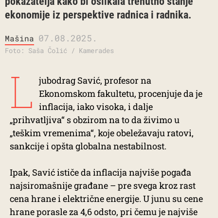
pokazatelja kako bi oslikala trenutno stanje
ekonomije iz perspektive radnica i radnika.
07.08.2025.
Mašina
Foto: Saša Čolić / Kamerades
L
jubodrag Savić, profesor na
Ekonomskom fakultetu, procenjuje da je
inflacija, iako visoka, i dalje
„prihvatljiva“ s obzirom na to da živimo u
„teškim vremenima“, koje obeležavaju ratovi,
sankcije i opšta globalna nestabilnost.
Ipak, Savić ističe da inflacija najviše pogađa
najsiromašnije građane – pre svega kroz rast
cena hrane i električne energije. U junu su cene
hrane porasle za 4,6 odsto, pri čemu je najviše