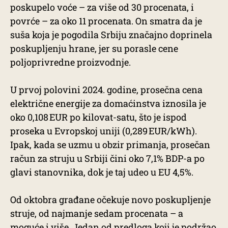
poskupelo voće – za više od 30 procenata, i
povrće – za oko 11 procenata. On smatra da je
suša koja je pogodila Srbiju značajno doprinela
poskupljenju hrane, jer su porasle cene
poljoprivredne proizvodnje.
U prvoj polovini 2024. godine, prosečna cena
električne energije za domaćinstva iznosila je
oko 0,108 EUR po kilovat-satu, što je ispod
proseka u Evropskoj uniji (0,289 EUR/kWh).
Ipak, kada se uzmu u obzir primanja, prosečan
račun za struju u Srbiji čini oko 7,1% BDP-a po
glavi stanovnika, dok je taj udeo u EU 4,5%.
Od oktobra građane očekuje novo poskupljenje
struje, od najmanje sedam procenata – a
moguće i više. Jedan od predloga koji je podržao