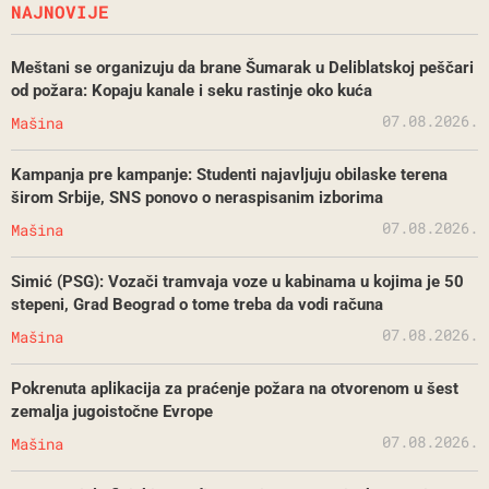
NAJNOVIJE
Meštani se organizuju da brane Šumarak u Deliblatskoj peščari
od požara: Kopaju kanale i seku rastinje oko kuća
07.08.2026.
Mašina
Kampanja pre kampanje: Studenti najavljuju obilaske terena
širom Srbije, SNS ponovo o neraspisanim izborima
07.08.2026.
Mašina
Simić (PSG): Vozači tramvaja voze u kabinama u kojima je 50
stepeni, Grad Beograd o tome treba da vodi računa
07.08.2026.
Mašina
Pokrenuta aplikacija za praćenje požara na otvorenom u šest
zemalja jugoistočne Evrope
07.08.2026.
Mašina