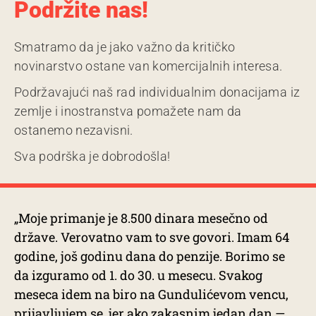
Podržite nas!
Smatramo da je jako važno da kritičko
novinarstvo ostane van komercijalnih interesa.
Podržavajući naš rad individualnim donacijama iz
zemlje i inostranstva pomažete nam da
ostanemo nezavisni.
Sva podrška je dobrodošla!
„Moje primanje je 8.500 dinara mesečno od
države. Verovatno vam to sve govori. Imam 64
godine, još godinu dana do penzije. Borimo se
da izguramo od 1. do 30. u mesecu. Svakog
meseca idem na biro na Gundulićevom vencu,
prijavljujem se, jer ako zakasnim jedan dan —