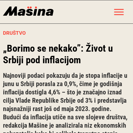
Skip
M
to
content
DRUŠTVO
„Borimo se nekako”: Život u
Srbiji pod inflacijom
Najnoviji podaci pokazuju da je stopa inflacije u
junu u Srbiji porasla za 0,9%, čime je godišnja
inflacija dostigla 4,6% – što je značajno iznad
cilja Vlade Republike Srbije od 3% i predstavlja
najsnažniji rast još od maja 2023. godine.
Budući da inflacija utiče na sve slojeve društva,
redakcija Mašine je analizirala niz ekonomskih