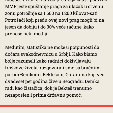
MMF jeste spuštanje praga za ulazak u crvenu
zonu potrošnje sa 1.600 na 1.200 kilovat-sati.
Potrošači koji pređu ovaj novi prag mogli bi na
jesen da dobiju i do 30% veće račune, kako
prenose neki mediji.
Međutim, statistika ne može u potpunosti da
dočara svakodnevnicu u Srbiji. Kako bismo
bolje razumeli kako radnici doživljavaju
troškove života, razgovarali smo sa bračnim
parom Đemkom i Bektešom, Goranima koji već
dvadeset pet godina žive u Beogradu. Đemka
radi kao čistačica, dok je Bekteš trenutno
nezaposlen i prima državnu pomoć.