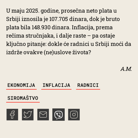
U maju 2025. godine, prosečna neto plata u
Srbiji iznosila je 107.705 dinara, dok je bruto
plata bila 148.930 dinara. Inflacija, prema
rečima stručnjaka, i dalje raste – pa ostaje
ključno pitanje: dokle će radnici u Srbiji moći da
izdrže ovakve (ne)uslove života?
A.M.
TAGS
EKONOMIJA
INFLACIJA
RADNICI
SIROMAŠTVO