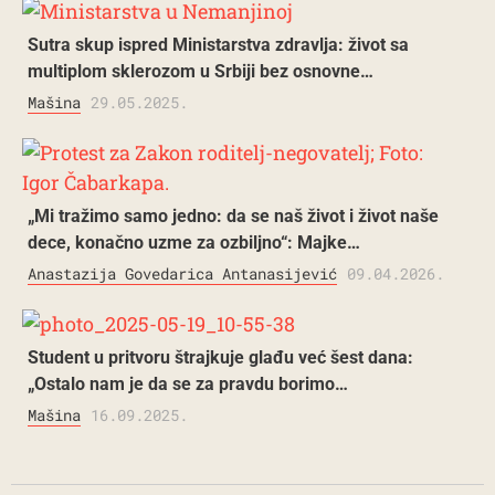
Sutra skup ispred Ministarstva zdravlja: život sa
multiplom sklerozom u Srbiji bez osnovne…
Mašina
29.05.2025.
„Mi tražimo samo jedno: da se naš život i život naše
dece, konačno uzme za ozbiljno“: Majke…
Anastazija Govedarica Antanasijević
09.04.2026.
Student u pritvoru štrajkuje glađu već šest dana:
„Ostalo nam je da se za pravdu borimo…
Mašina
16.09.2025.