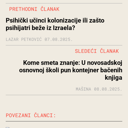
PRETHODNI ČLANAK
Psihički učinci kolonizacije ili zašto
psihijatri beže iz Izraela?
LAZAR PETKOVIĆ
07.08.2025.
SLEDEĆI ČLANAK
Kome smeta znanje: U novosadskoj
osnovnoj školi pun kontejner bačenih
knjiga
MAŠINA
08.08.2025.
POVEZANI ČLANCI: