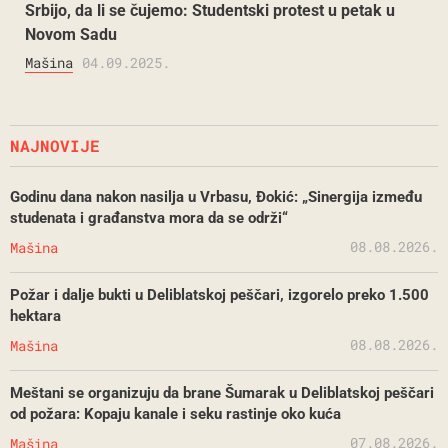
Srbijo, da li se čujemo: Studentski protest u petak u
Novom Sadu
Mašina
04.09.2025.
NAJNOVIJE
Godinu dana nakon nasilja u Vrbasu, Đokić: „Sinergija između
studenata i građanstva mora da se održi“
08.08.2026.
Mašina
Požar i dalje bukti u Deliblatskoj peščari, izgorelo preko 1.500
hektara
08.08.2026.
Mašina
Meštani se organizuju da brane Šumarak u Deliblatskoj peščari
od požara: Kopaju kanale i seku rastinje oko kuća
07.08.2026.
Mašina