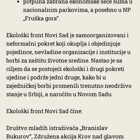
potpuna zabrana ekonomske seče šuma u
nacionalnim parkovima, a posebno u NP
„Fruška gora“.
Ekološki front Novi Sad je samoorganizovani i
neformalni pokret koji okuplja i objedinjuje
pojedince, nevladine organizacije i institucije u
borbi za zaštitu životne sredine. Nastao je sa
ciljem da se postojeći ekološki i drugi pokreti
ujedine i podrže jedni druge, kako bi u
zajedničkoj borbi promenili trenutno neodrživo
stanje u Srbiji, a naročito u Novom Sadu.
Ekološki front Novi Sad čine:
Društvo mladih istraživača „Branislav
Bukurov“, Združena akcija Krov nad glavom