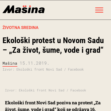
Skip
M
to
content
ŽIVOTNA SREDINA
Ekološki protest u Novom Sadu
– „Za život, šume, vode i grad“
15.11.2019.
Mašina
Izvor: Ekološki front Novi Sad / Facebook
Izvor: Ekološki front Novi Sad / Facebook
Ekološki front Novi Sad poziva na protest „Za
život, šume, vode i grad“ koji se održava 16.