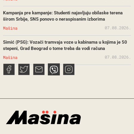
Kampanja pre kampanje: Studenti najavljuju obilaske terena
širom Srbije, SNS ponovo o neraspisanim izborima
07.08.2026.
Mašina
Simić (PSG): Vozači tramvaja voze u kabinama u kojima je 50
stepeni, Grad Beograd o tome treba da vodi računa
07.08.2026.
Mašina