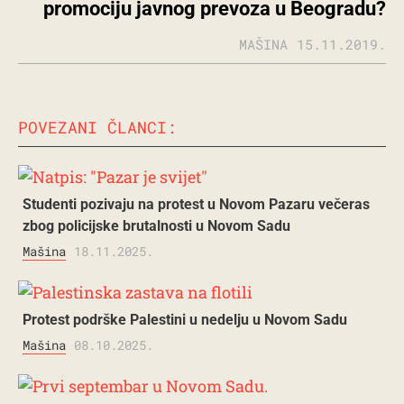
promociju javnog prevoza u Beogradu?
MAŠINA
15.11.2019.
POVEZANI ČLANCI:
Studenti pozivaju na protest u Novom Pazaru večeras
zbog policijske brutalnosti u Novom Sadu
Mašina
18.11.2025.
Protest podrške Palestini u nedelju u Novom Sadu
Mašina
08.10.2025.