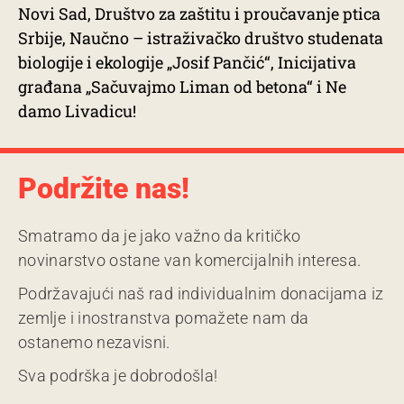
Novi Sad, Društvo za zaštitu i proučavanje ptica
Srbije, Naučno – istraživačko društvo studenata
biologije i ekologije „Josif Pančić“, Inicijativa
građana „Sačuvajmo Liman od betona“ i Ne
damo Livadicu!
Podržite nas!
Smatramo da je jako važno da kritičko
novinarstvo ostane van komercijalnih interesa.
Podržavajući naš rad individualnim donacijama iz
zemlje i inostranstva pomažete nam da
ostanemo nezavisni.
Sva podrška je dobrodošla!