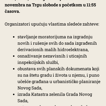
novembra na Trgu slobode s početkom u 11:55
časova.
Organizatori upućuju vlastima sledeće zahteve:
stavljanje moratorijuma na izgradnju
novih i rušenje svih do sada izgrađenih
derivacionih malih hidroelektrana,
osnaživanje nezavisnih i uticajnih
inspekcijskih službi,
obustava svih planskih dokumenata koji
su na štetu gradu i života u njemu, i puno
učešće građana u urbanističko planiranje
Novog Sada,
izrada Katastra zelenila Grada Novog
Sada,