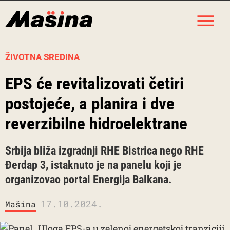
Skip
M
to
content
ŽIVOTNA SREDINA
EPS će revitalizovati četiri
postojeće, a planira i dve
reverzibilne hidroelektrane
Srbija bliža izgradnji RHE Bistrica nego RHE
Đerdap 3, istaknuto je na panelu koji je
organizovao portal Energija Balkana.
17.10.2024.
Mašina