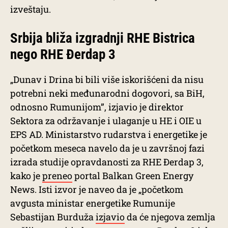
izveštaju.
Srbija bliža izgradnji RHE Bistrica
nego RHE Đerdap 3
„Dunav i Drina bi bili više iskorišćeni da nisu
potrebni neki međunarodni dogovori, sa BiH,
odnosno Rumunijom”, izjavio je direktor
Sektora za održavanje i ulaganje u HE i OIE u
EPS AD. Ministarstvo rudarstva i energetike je
početkom meseca navelo da je u završnoj fazi
izrada studije opravdanosti za RHE Đerdap 3,
kako je
preneo
portal Balkan Green Energy
News. Isti izvor je naveo da je „početkom
avgusta ministar energetike Rumunije
Sebastijan Burduža
izjavio
da će njegova zemlja