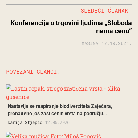
SLEDEĆI ČLANAK
Konferencija o trgovini ljudima „Sloboda
nema cenu”
MAŠINA
17.10.2024.
POVEZANI ČLANCI:
Nastavlja se mapiranje biodiverziteta Zaječara,
pronađeno još zaštićenih vrsta na području…
Darija Stjepic
12.06.2026.