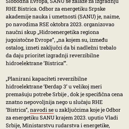
Slobodna Evropa, SANU se zalaže za izgradnju
RHE Bistrica. Odbor za energetiku Srpske
akademije nauka i umetnosti (SANU) je, naime,
po navodima RSE oktobra 2023. organizovao
naučni skup „Hidroenergetika regiona
jugoistočne Evrope”, „na kojem su, između
ostalog, izneti zaključci da bi nadležni trebalo
da daju prioritet izgradnji reverzibilne
hidroelektrane ‘Bistrica’”.
„Planirani kapaciteti reverzibilne
hidroelektrane ‘Đerdap 3’ u velikoj meri
premašuju potrebe Srbije , dok je specifična cena
znatno nepovoljnija nego u slučaju RHE
‘Bistrica”,
navodi se
u zaključcima koje je Odbor
za energetiku SANU krajem 2023. uputio Vladi
Srbije, Ministarstvu rudarstva i energetike,