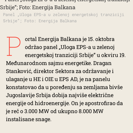
Panel „Uloga EPS-a u zelenoj energetskoj tranziciji
Srbije”; Foto: Energija Balkana
P
ortal Energija Balkana je 15. oktobra
održao panel „Uloga EPS-a u zelenoj
energetskoj tranziciji Srbije” u okviru 19.
Međunarodnom sajmu energetike. Dragan
Stanković, direktor Sektora za održavanje i
ulaganje u HE i OIE u EPS AD, je na panelu
konstatovao da u poređenju sa zemljama bivše
Jugoslavije Srbija dobija najviše električne
energije od hidroenergije. On je apostrofirao da
je reč o 3.000 MW od ukupno 8.000 MW
instalisane snage.