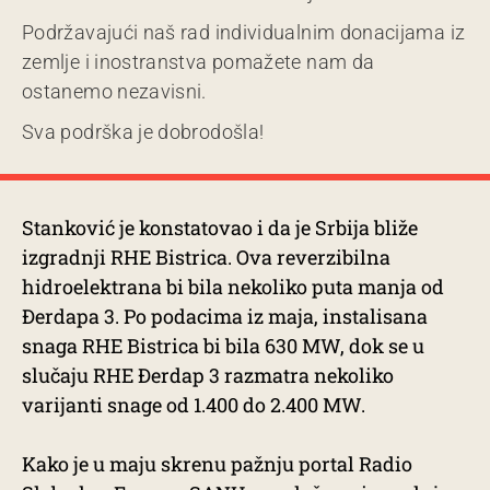
Podržavajući naš rad individualnim donacijama iz
zemlje i inostranstva pomažete nam da
ostanemo nezavisni.
Sva podrška je dobrodošla!
Stanković je konstatovao i da je Srbija bliže
izgradnji RHE Bistrica. Ova reverzibilna
hidroelektrana bi bila nekoliko puta manja od
Đerdapa 3. Po podacima iz maja, instalisana
snaga RHE Bistrica bi bila 630 MW, dok se u
slučaju RHE Đerdap 3 razmatra nekoliko
varijanti snage od 1.400 do 2.400 MW.
Kako je u maju skrenu pažnju portal Radio