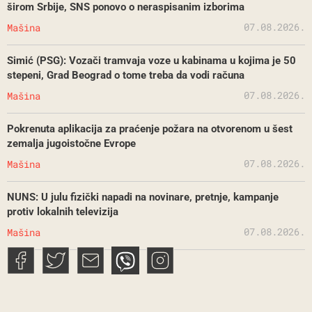
širom Srbije, SNS ponovo o neraspisanim izborima
07.08.2026.
Mašina
Simić (PSG): Vozači tramvaja voze u kabinama u kojima je 50
stepeni, Grad Beograd o tome treba da vodi računa
07.08.2026.
Mašina
Pokrenuta aplikacija za praćenje požara na otvorenom u šest
zemalja jugoistočne Evrope
07.08.2026.
Mašina
NUNS: U julu fizički napadi na novinare, pretnje, kampanje
protiv lokalnih televizija
07.08.2026.
Mašina