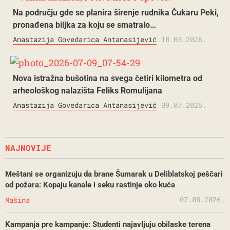
Na području gde se planira širenje rudnika Čukaru Peki,
pronađena biljka za koju se smatralo…
Anastazija Govedarica Antanasijević
18.05.2026.
Nova istražna bušotina na svega četiri kilometra od
arheološkog nalazišta Feliks Romulijana
Anastazija Govedarica Antanasijević
09.07.2026.
NAJNOVIJE
Meštani se organizuju da brane Šumarak u Deliblatskoj peščari
od požara: Kopaju kanale i seku rastinje oko kuća
07.08.2026.
Mašina
Kampanja pre kampanje: Studenti najavljuju obilaske terena