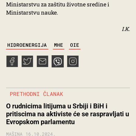
Ministarstvu za zaštitu životne sredine i
Ministarstvu nauke.
I.K.
TAGS
HIDROENERGIJA
MHE
OIE
PRETHODNI ČLANAK
O rudnicima litijuma u Srbiji i BiH i
pritiscima na aktiviste će se raspravljati u
Evropskom parlamentu
MAŠINA
16.10.2024.