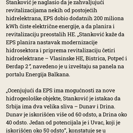
Stanković je naglasio da je zahvaljujući
revitalizacijama nekih od postojećih
hidrelektrana, EPS dobio dodatnih 200 miliona
kWh čiste električne energije, a da planira i
revitalizaciju preostalih HE. „Stanković kaže da
EPS planira nastavak modernizacije
hidrosektora i priprema revitalizaciju četiri
hidroelektrane – Vlasinske HE, Bistrica, Potpeć i
Đerdap 2
”,
navedeno je u izveštaju sa panela na
portalu Energija Balkana.
„Ocenjujući da EPS ima mogućnosti za nove
hidrogeološke objekte, Stanković je istakao da
Srbija ima dva velika sliva – Dunav i Drina.
Dunav je iskorišćen više od 60 odsto, a Drina oko
40 odsto. Jedan od potencijala je i Uvac, koji je
iskorišćen oko 50 odsto”, konstatuje se u