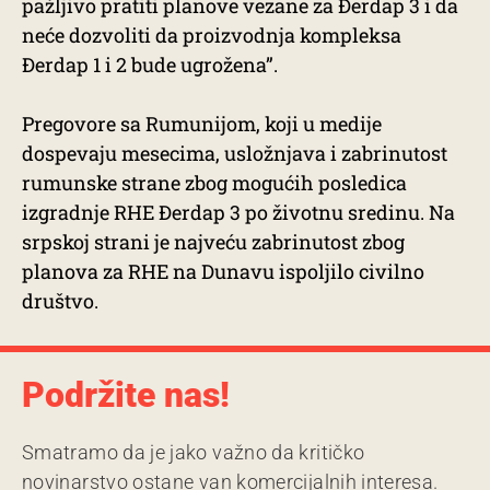
pažljivo pratiti planove vezane za Đerdap 3 i da
neće dozvoliti da proizvodnja kompleksa
Đerdap 1 i 2 bude ugrožena”.
Pregovore sa Rumunijom, koji u medije
dospevaju mesecima, usložnjava i zabrinutost
rumunske strane zbog mogućih posledica
izgradnje RHE Đerdap 3 po životnu sredinu. Na
srpskoj strani je najveću zabrinutost zbog
planova za RHE na Dunavu ispoljilo civilno
društvo.
Podržite nas!
Smatramo da je jako važno da kritičko
novinarstvo ostane van komercijalnih interesa.