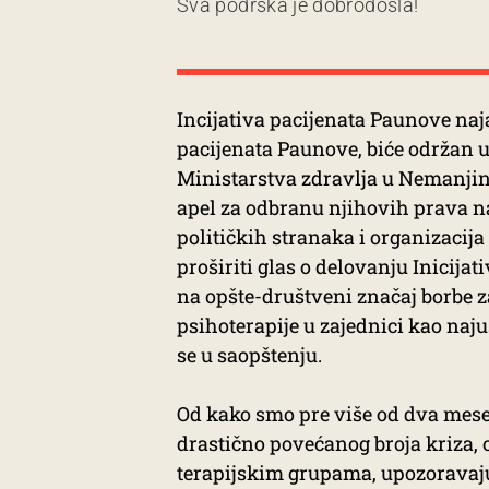
Sva podrška je dobrodošla!
Incijativa pacijenata Paunove naja
pacijenata Paunove, biće održan u 
Ministarstva zdravlja u Nemanjino
apel za odbranu njihovih prava na 
političkih stranaka i organizacija
proširiti glas o delovanju Inicija
na opšte-društveni značaj borbe 
psihoterapije u zajednici kao naj
se u saopštenju.
Od kako smo pre više od dva mese
drastično povećanog broja kriza, o
terapijskim grupama, upozoravaju i