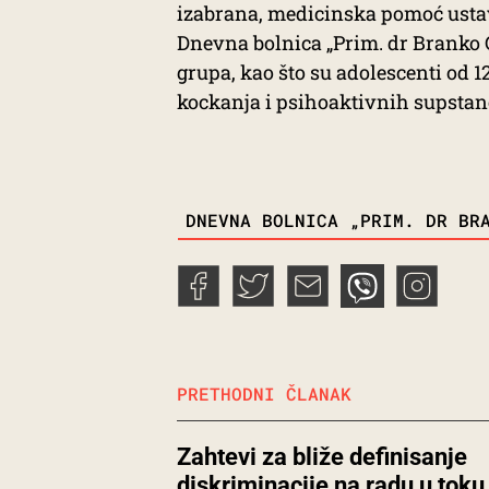
izabrana, medicinska pomoć ustav
Dnevna bolnica „Prim. dr Branko G
grupa, kao što su adolescenti od 1
kockanja i psihoaktivnih supstanc
TAGS
DNEVNA BOLNICA „PRIM. DR BR
PRETHODNI ČLANAK
Zahtevi za bliže definisanje
diskriminacije na radu u toku