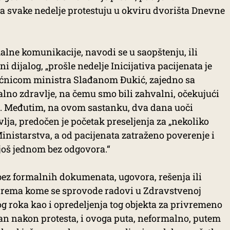
a svake nedelje protestuju u okviru dvorišta Dnevne
lne komunikacije, navodi se u saopštenju, ili
i dijalog, „prošle nedelje Inicijativa pacijenata je
ćnicom ministra Slađanom Đukić, zajedno sa
lno zdravlje, na čemu smo bili zahvalni, očekujući
e. Međutim, na ovom sastanku, dva dana uoči
lja, predočen je početak preseljenja za „nekoliko
nistarstva, a od pacijenata zatraženo poverenje i
 još jednom bez odgovora.“
 bez formalnih dokumenata, ugovora, rešenja ili
prema kome se sprovode radovi u Zdravstvenoj
og roka kao i opredeljenja tog objekta za privremeno
Dan nakon protesta, i ovoga puta, neformalno, putem