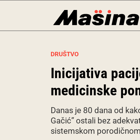
Skip
to
content
DRUŠTVO
Inicijativa pac
medicinske pom
Danas je 80 dana od kako
Gačić” ostali bez adekva
sistemskom porodičnom t