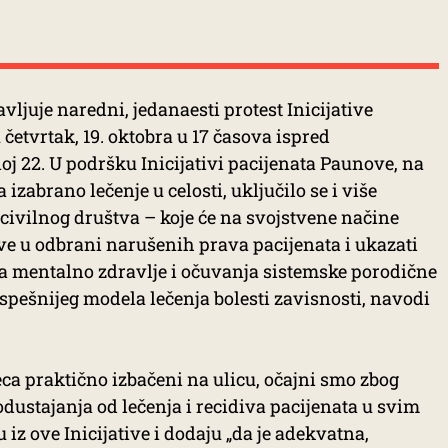
vljuje naredni, jedanaesti protest Inicijative
četvrtak, 19. oktobra u 17 časova ispred
j 22. U podršku Inicijativi pacijenata Paunove, na
izabrano lečenje u celosti, uključilo se i više
 civilnog društva – koje će na svojstvene načine
tive u odbrani narušenih prava pacijenata i ukazati
za mentalno zdravlje i očuvanja sistemske porodične
uspešnijeg modela lečenja bolesti zavisnosti, navodi
ca praktično izbačeni na ulicu, očajni smo zbog
dustajanja od lečenja i recidiva pacijenata u svim
z ove Inicijative i dodaju „da je adekvatna,