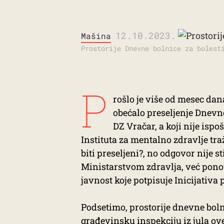
12.10.2023.
Mašina
Prostorije Dnevne bolnice za bolest
P
rošlo je više od mesec dan
obećalo preseljenje Dnevn
DZ Vračar, a koji nije isp
Instituta za mentalno zdravlje tr
biti preseljeni?, no odgovor nije 
Ministarstvom zdravlja, već pono
javnost koje potpisuje Inicijativa
Podsetimo, prostorije dnevne boln
građevinsku inspekciju iz jula ove