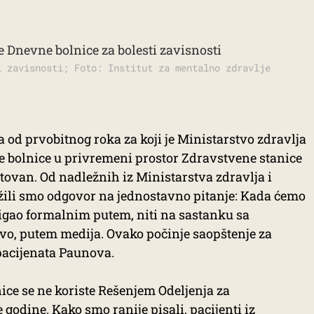
i zavisnosti; Foto: Institut za mentalno zdravlje
a od prvobitnog roka za koji je Ministarstvo zdravlja
e bolnice u privremeni prostor Zdravstvene stanice
oštovan. Od nadležnih iz Ministarstva zdravlja i
ažili smo odgovor na jednostavno pitanje: Kada ćemo
stigao formalnim putem, niti na sastanku sa
vo, putem medija. Ovako počinje saopštenje za
 pacijenata Paunova.
ice se ne koriste Rešenjem Odeljenja za
 godine. Kako smo ranije pisali, pacijenti iz