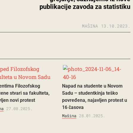
publikacije zavoda za statistiku
MAŠINA
13.10.2023.
entima Filozofskog
Napad na studente u Novom
ene stvari sa fakulteta,
Sadu – studentkinja teško
ljen novi protest
povređena, najavljen protest u
16 časova
na
27.08.2025.
Mašina
28.01.2025.