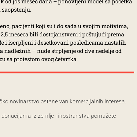
ok od još mesec dana – ponovljeni model sa početka
u saopštenju.
no, pacijenti koji su i do sada u svojim motivima,
,5 meseca bili dostojanstveni i poštujući prema
e i iscrpljeni i desetkovani posledicama nastalih
a nadležnih – nude strpljenje od dve nedelje od
zu sa protestom ovog četvrtka.
čko novinarstvo ostane van komercijalnih interesa.
m donacijama iz zemlje i inostranstva pomažete