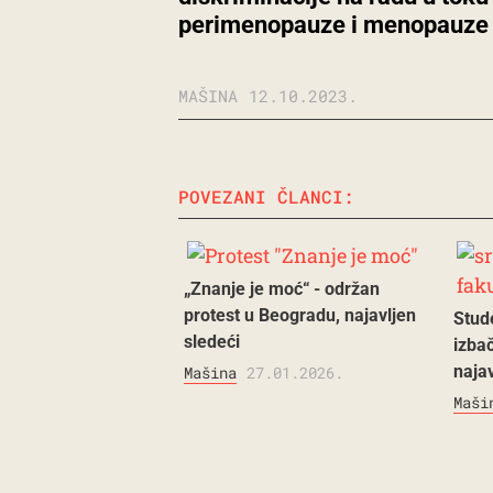
perimenopauze i menopauze
MAŠINA
12.10.2023.
POVEZANI ČLANCI:
„Znanje je moć“ - održan
protest u Beogradu, najavljen
Stud
sledeći
izbač
najav
Mašina
27.01.2026.
Maši