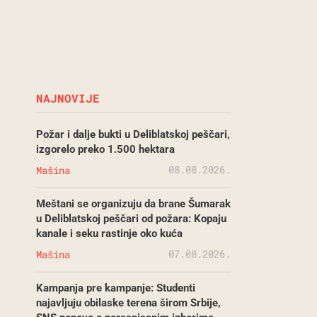
NAJNOVIJE
Požar i dalje bukti u Deliblatskoj peščari,
izgorelo preko 1.500 hektara
08.08.2026.
Mašina
Meštani se organizuju da brane Šumarak
u Deliblatskoj peščari od požara: Kopaju
kanale i seku rastinje oko kuća
07.08.2026.
Mašina
Kampanja pre kampanje: Studenti
najavljuju obilaske terena širom Srbije,