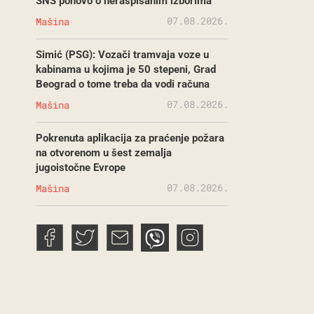
SNS ponovo o neraspisanim izborima
07.08.2026.
Mašina
Simić (PSG): Vozači tramvaja voze u
kabinama u kojima je 50 stepeni, Grad
Beograd o tome treba da vodi računa
07.08.2026.
Mašina
Pokrenuta aplikacija za praćenje požara
na otvorenom u šest zemalja
jugoistočne Evrope
07.08.2026.
Mašina