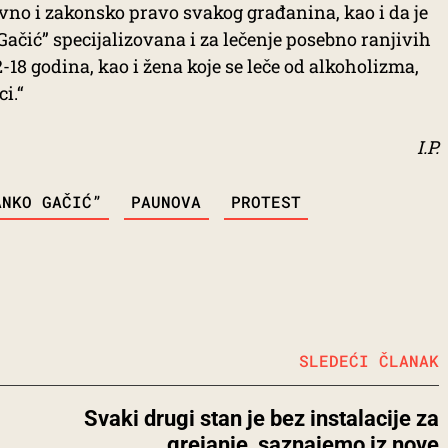
no i zakonsko pravo svakog građanina, kao i da je
ačić” specijalizovana i za lečenje posebno ranjivih
2-18 godina, kao i žena koje se leče od alkoholizma,
i.“
I.P.
ANKO GAČIĆ”
PAUNOVA
PROTEST
SLEDEĆI ČLANAK
Svaki drugi stan je bez instalacije za
grejanje, saznajemo iz nove