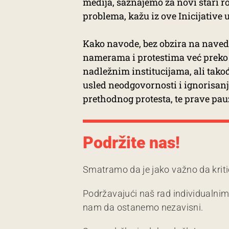
medija, saznajemo za novi stari r
problema, kažu iz ove Inicijative 
Kako navode, bez obzira na navede
namerama i protestima već preko 2
nadležnim institucijama, ali takođ
usled neodgovornosti i ignorisanj
prethodnog protesta, te prave pau
Podržite nas!
Smatramo da je jako važno da kriti
Podržavajući naš rad individualni
nam da ostanemo nezavisni.