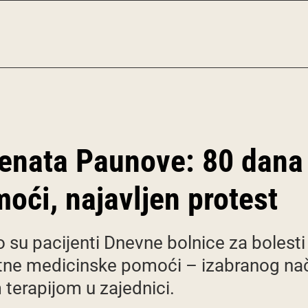
ijenata Paunove: 80 dan
oći, najavljen protest
 su pacijenti Dnevne bolnice za bolesti
tne medicinske pomoći – izabranog nač
erapijom u zajednici.