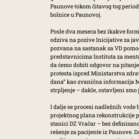
Paunove tokom čitavog tog period
bolnice u Paunovoj.
Posle dva meseca bez ikakve forma
odziva na pozive Inicijative za javn
pozvana na sastanak sa VD pomo
predstavnicima Instituta za menta
da ćemo dobiti odgovor na pitanj
protesta ispred Ministarstva zdrav
dana“ kao zvanična informacija Mi
strpljenje – dakle, ostavljeni smo
I dalje se procesi nadležnih vode
projektnog plana rekonstrukcije 
stanici DZ Vračar – bez definisan
rešenje za pacijente iz Paunove. 