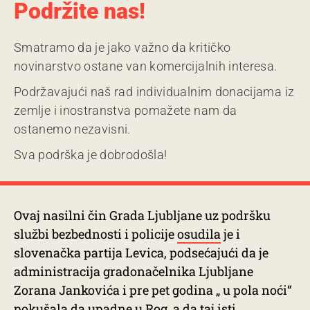
Podržite nas!
Smatramo da je jako važno da kritičko
novinarstvo ostane van komercijalnih interesa.
Podržavajući naš rad individualnim donacijama iz
zemlje i inostranstva pomažete nam da
ostanemo nezavisni.
Sva podrška je dobrodošla!
Ovaj nasilni čin Grada Ljubljane uz podršku
službi bezbednosti i policije
osudila
je i
slovenačka partija Levica, podsećajući da je
administracija gradonačelnika Ljubljane
Zorana Jankovića i pre pet godina „ u pola noći“
pokušala da upadne u Rog, a da taj isti