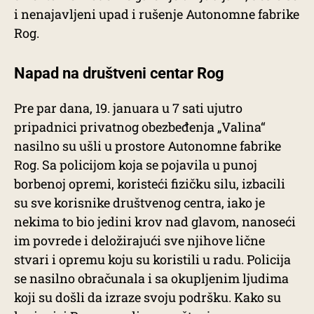
i nenajavljeni upad i rušenje Autonomne fabrike
Rog.
Napad na društveni centar Rog
Pre par dana, 19. januara u 7 sati ujutro
pripadnici privatnog obezbeđenja „Valina“
nasilno su ušli u prostore Autonomne fabrike
Rog. Sa policijom koja se pojavila u punoj
borbenoj opremi, koristeći fizičku silu, izbacili
su sve korisnike društvenog centra, iako je
nekima to bio jedini krov nad glavom, nanoseći
im povrede i deložirajući sve njihove lične
stvari i opremu koju su koristili u radu. Policija
se nasilno obračunala i sa okupljenim ljudima
koji su došli da izraze svoju podršku. Kako su