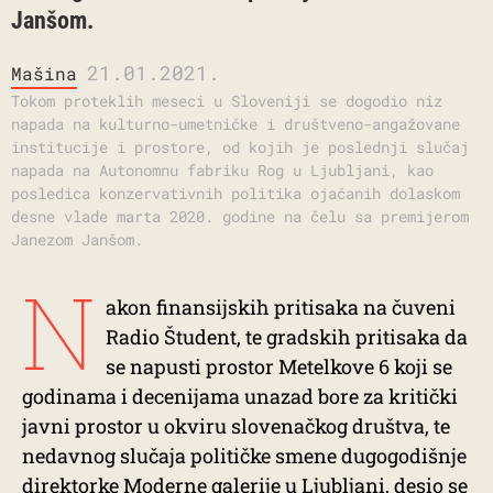
Janšom.
21.01.2021.
Mašina
Tokom proteklih meseci u Sloveniji se dogodio niz
napada na kulturno-umetničke i društveno-angažovane
institucije i prostore, od kojih je poslednji slučaj
napada na Autonomnu fabriku Rog u Ljubljani, kao
posledica konzervativnih politika ojačanih dolaskom
desne vlade marta 2020. godine na čelu sa premijerom
Janezom Janšom.
N
akon finansijskih pritisaka na čuveni
Radio Študent, te gradskih pritisaka da
se napusti prostor Metelkove 6 koji se
godinama i decenijama unazad bore za kritički
javni prostor u okviru slovenačkog društva, te
nedavnog slučaja političke smene dugogodišnje
direktorke Moderne galerije u Ljubljani, desio se