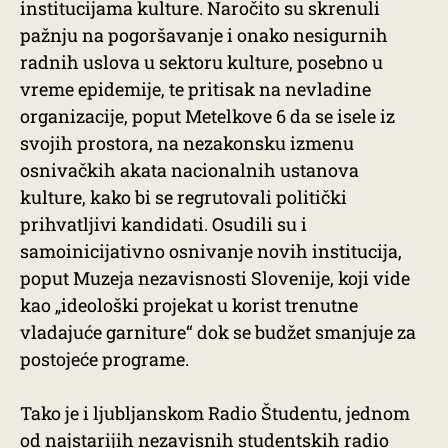
institucijama kulture. Naročito su skrenuli
pažnju na pogoršavanje i onako nesigurnih
radnih uslova u sektoru kulture, posebno u
vreme epidemije, te pritisak na nevladine
organizacije, poput Metelkove 6 da se isele iz
svojih prostora, na nezakonsku izmenu
osnivačkih akata nacionalnih ustanova
kulture, kako bi se regrutovali politički
prihvatljivi kandidati. Osudili su i
samoinicijativno osnivanje novih institucija,
poput Muzeja nezavisnosti Slovenije, koji vide
kao „ideološki projekat u korist trenutne
vladajuće garniture“ dok se budžet smanjuje za
postojeće programe.
Tako je i ljubljanskom Radio Študentu, jednom
od najstarijih nezavisnih studentskih radio