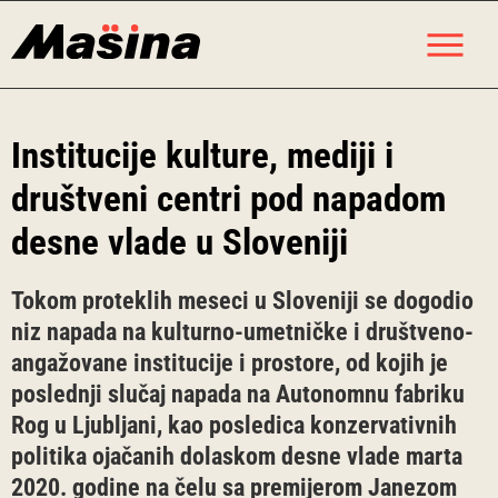
Skip
M
to
content
Institucije kulture, mediji i
društveni centri pod napadom
desne vlade u Sloveniji
Tokom proteklih meseci u Sloveniji se dogodio
niz napada na kulturno-umetničke i društveno-
angažovane institucije i prostore, od kojih je
poslednji slučaj napada na Autonomnu fabriku
Rog u Ljubljani, kao posledica konzervativnih
politika ojačanih dolaskom desne vlade marta
2020. godine na čelu sa premijerom Janezom