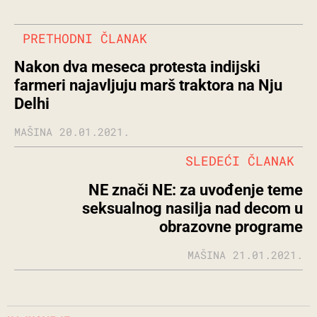
PRETHODNI ČLANAK
Nakon dva meseca protesta indijski
farmeri najavljuju marš traktora na Nju
Delhi
MAŠINA
20.01.2021.
SLEDEĆI ČLANAK
NE znači NE: za uvođenje teme
seksualnog nasilja nad decom u
obrazovne programe
MAŠINA
21.01.2021.