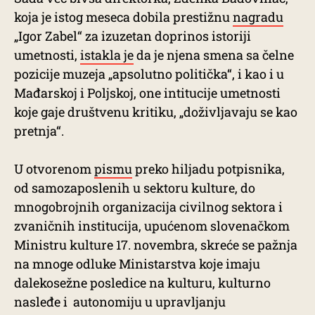
koja je istog meseca dobila prestižnu
nagradu
„Igor Zabel“ za izuzetan doprinos istoriji
umetnosti,
istakla je
da je njena smena sa čelne
pozicije muzeja „apsolutno politička“, i kao i u
Mađarskoj i Poljskoj, one intitucije umetnosti
koje gaje društvenu kritiku, „doživljavaju se kao
pretnja“.
U otvorenom
pismu
preko hiljadu potpisnika,
od samozaposlenih u sektoru kulture, do
mnogobrojnih organizacija civilnog sektora i
zvaničnih institucija, upućenom slovenačkom
Ministru kulture 17. novembra, skreće se pažnja
na mnoge odluke Ministarstva koje imaju
dalekosežne posledice na kulturu, kulturno
nasleđe i autonomiju u upravljanju