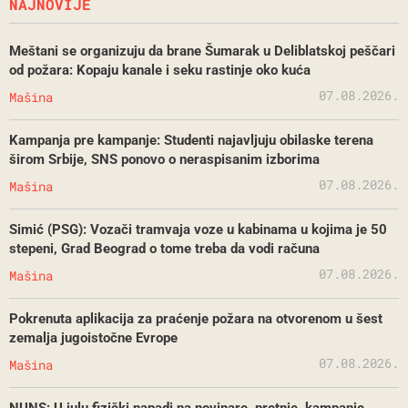
NAJNOVIJE
Meštani se organizuju da brane Šumarak u Deliblatskoj peščari
od požara: Kopaju kanale i seku rastinje oko kuća
07.08.2026.
Mašina
Kampanja pre kampanje: Studenti najavljuju obilaske terena
širom Srbije, SNS ponovo o neraspisanim izborima
07.08.2026.
Mašina
Simić (PSG): Vozači tramvaja voze u kabinama u kojima je 50
stepeni, Grad Beograd o tome treba da vodi računa
07.08.2026.
Mašina
Pokrenuta aplikacija za praćenje požara na otvorenom u šest
zemalja jugoistočne Evrope
07.08.2026.
Mašina
NUNS: U julu fizički napadi na novinare, pretnje, kampanje