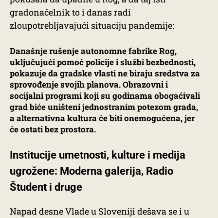
gradonačelnik to i danas radi
zloupotrebljavajući situaciju pandemije:
Današnje rušenje autonomne fabrike Rog,
uključujući pomoć policije i službi bezbednosti,
pokazuje da gradske vlasti ne biraju sredstva za
sprovođenje svojih planova. Obrazovni i
socijalni programi koji su godinama obogaćivali
grad biće uništeni jednostranim potezom grada,
a alternativna kultura će biti onemogućena, jer
će ostati bez prostora.
Institucije umetnosti, kulture i medija
ugrožene: Moderna galerija, Radio
Študent i druge
Napad desne Vlade u Sloveniji dešava se i u