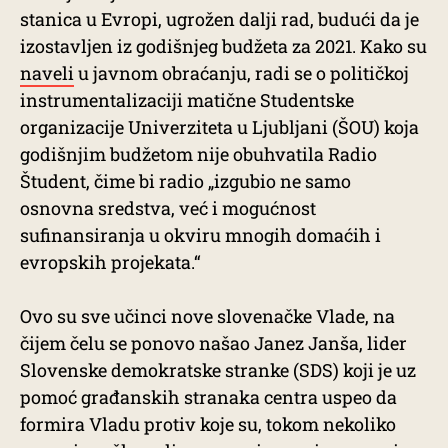
stanica u Evropi, ugrožen dalji rad, budući da je
izostavljen iz godišnjeg budžeta za 2021. Kako su
naveli
u javnom obraćanju, radi se o političkoj
instrumentalizaciji matične Studentske
organizacije Univerziteta u Ljubljani (ŠOU) koja
godišnjim budžetom nije obuhvatila Radio
Študent, čime bi radio „izgubio ne samo
osnovna sredstva, već i mogućnost
sufinansiranja u okviru mnogih domaćih i
evropskih projekata.“
Ovo su sve učinci nove slovenačke Vlade, na
čijem čelu se ponovo našao Janez Janša, lider
Slovenske demokratske stranke (SDS) koji je uz
pomoć građanskih stranaka centra uspeo da
formira Vladu protiv koje su, tokom nekoliko