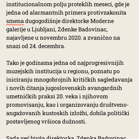
institucionalnom polju proteklih meseci, gde je
jedna od alarmantnih primera protivzakonita
smena
dugogodišnje direktorke Moderne
galerije u Ljubljani, Zdenke Badovinac,
najavljene u novembru 2020. a zvanično na
snazi od 24. decembra.
Tako je godinama jedna od najprogresivnijih
muzejskih institucija u regionu, poznatu po
iniciranju mnogobrojnih kritičkih sagledavanja
i novih čitanja jugoslovenskih avangardnih
umetničkih praksi 20. veka i njihovom
promovisanju, kao i organizovanju društveno-
angažovanih kustoskih izložbi, dobila politički
postavljenog vršioca dužnosti.
Sada već bivša direktorka, Zdenka Badovinac,