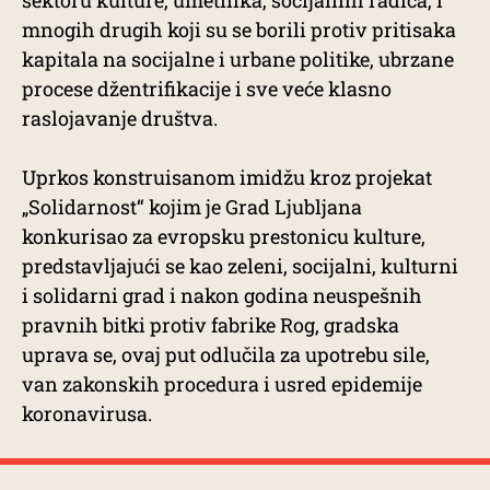
mnogih drugih koji su se borili protiv pritisaka
kapitala na socijalne i urbane politike, ubrzane
procese džentrifikacije i sve veće klasno
raslojavanje društva.
Uprkos konstruisanom imidžu kroz projekat
„Solidarnost“ kojim je Grad Ljubljana
konkurisao za evropsku prestonicu kulture,
predstavljajući se kao zeleni, socijalni, kulturni
i solidarni grad i nakon godina neuspešnih
pravnih bitki protiv fabrike Rog, gradska
uprava se, ovaj put odlučila za upotrebu sile,
van zakonskih procedura i usred epidemije
koronavirusa.