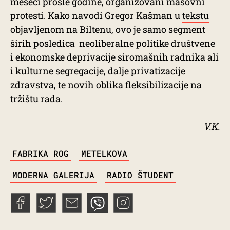
meseci prošle godine, organizovani masovni
protesti. Kako navodi Gregor Kašman u
tekstu
objavljenom na Biltenu, ovo je samo segment
širih posledica neoliberalne politike društvene
i ekonomske deprivacije siromašnih radnika ali
i kulturne segregacije, dalje privatizacije
zdravstva, te novih oblika fleksibilizacije na
tržištu rada.
V.K.
TAGS
FABRIKA ROG
METELKOVA
MODERNA GALERIJA
RADIO ŠTUDENT