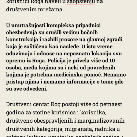
korisnici Roga naveli u
saopštenju
na
društvenim mrežama:
U unutrašnjosti kompleksa pripadnici
obezbeđenja su srušili većinu bočnih
konstrukcija i razbili prozore na glavnoj zgradi
koja je zaštićena kao nasleđe. U isto vreme
oduzimaju i odnose na nepoznatu lokaciju svu
opremu iz Roga. Policija je privela više od 10
osoba, među kojima su i neki od povređenih
kojima je potrebna medicinska pomoć. Nemamo
pristup njima i nemamo informacije o tome gde
su sve odvedeni.
Društveni centar Rog postoji više od petnaest
godina za stotine korisnica i korisnika,
društveno obespravljenih i marginalizovanih
društvenih kategorija, migranata, radnika u
sektoru kulture, umetnika, socijalnih radica, i