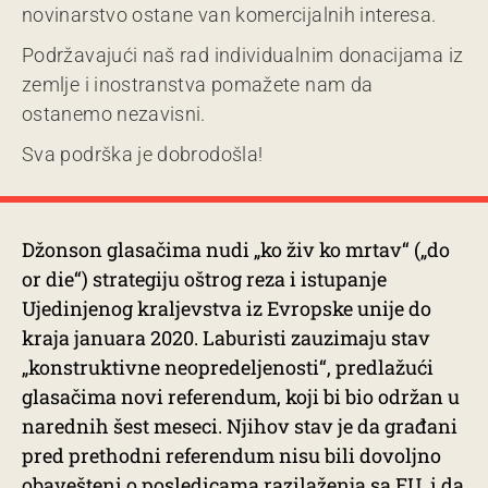
novinarstvo ostane van komercijalnih interesa.
Podržavajući naš rad individualnim donacijama iz
zemlje i inostranstva pomažete nam da
ostanemo nezavisni.
Sva podrška je dobrodošla!
Džonson glasačima nudi „ko živ ko mrtav“ („do
or die“) strategiju oštrog reza i istupanje
Ujedinjenog kraljevstva iz Evropske unije do
kraja januara 2020. Laburisti zauzimaju stav
„konstruktivne neopredeljenosti“, predlažući
glasačima novi referendum, koji bi bio održan u
narednih šest meseci. Njihov stav je da građani
pred prethodni referendum nisu bili dovoljno
obavešteni o posledicama razilaženja sa EU, i da