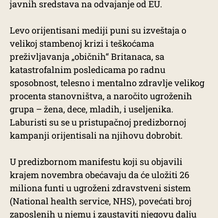
javnih sredstava na odvajanje od EU.
Levo orijentisani mediji puni su izveštaja o
velikoj stambenoj krizi i teškoćama
preživljavanja „običnih“ Britanaca, sa
katastrofalnim posledicama po radnu
sposobnost, telesno i mentalno zdravlje velikog
procenta stanovništva, a naročito ugroženih
grupa – žena, dece, mladih, i useljenika.
Laburisti su se u pristupačnoj predizbornoj
kampanji orijentisali na njihovu dobrobit.
U predizbornom manifestu koji su objavili
krajem novembra obećavaju da će uložiti 26
miliona funti u ugroženi zdravstveni sistem
(National health service, NHS), povećati broj
zaposlenih u njemu i zaustaviti njegovu dalju