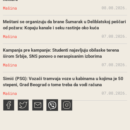
08.08.2026.
Mašina
Meštani se organizuju da brane Šumarak u Deliblatskoj peščari
od požara: Kopaju kanale i seku rastinje oko kuća
07.08.2026.
Mašina
Kampanja pre kampanje: Studenti najavljuju obilaske terena
širom Srbije, SNS ponovo o neraspisanim izborima
07.08.2026.
Mašina
Simić (PSG): Vozači tramvaja voze u kabinama u kojima je 50
stepeni, Grad Beograd o tome treba da vodi računa
07.08.2026.
Mašina