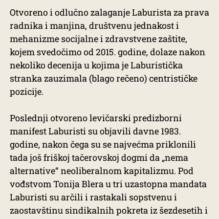
Otvoreno i odlučno zalaganje Laburista za prava
radnika i manjina, društvenu jednakost i
mehanizme socijalne i zdravstvene zaštite,
kojem svedočimo od 2015. godine, dolaze nakon
nekoliko decenija u kojima je Laburistička
stranka zauzimala (blago rečeno) centrističke
pozicije.
Poslednji otvoreno levičarski predizborni
manifest Laburisti su objavili davne 1983.
godine, nakon čega su se najvećma priklonili
tada još friškoj tačerovskoj dogmi da „nema
alternative“ neoliberalnom kapitalizmu. Pod
vođstvom Tonija Blera u tri uzastopna mandata
Laburisti su arčili i rastakali sopstvenu i
zaostavštinu sindikalnih pokreta iz šezdesetih i