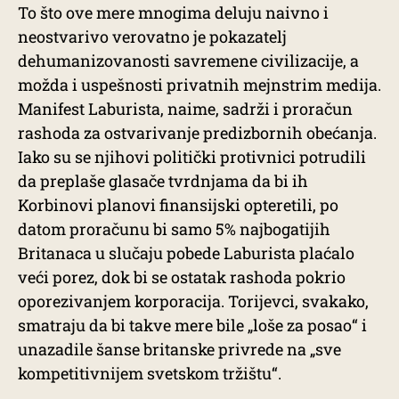
To što ove mere mnogima deluju naivno i
neostvarivo verovatno je pokazatelj
dehumanizovanosti savremene civilizacije, a
možda i uspešnosti privatnih mejnstrim medija.
Manifest Laburista, naime, sadrži i proračun
rashoda za ostvarivanje predizbornih obećanja.
Iako su se njihovi politički protivnici potrudili
da preplaše glasače tvrdnjama da bi ih
Korbinovi planovi finansijski opteretili, po
datom proračunu bi samo 5% najbogatijih
Britanaca u slučaju pobede Laburista plaćalo
veći porez, dok bi se ostatak rashoda pokrio
oporezivanjem korporacija. Torijevci, svakako,
smatraju da bi takve mere bile „loše za posao“ i
unazadile šanse britanske privrede na „sve
kompetitivnijem svetskom tržištu“.