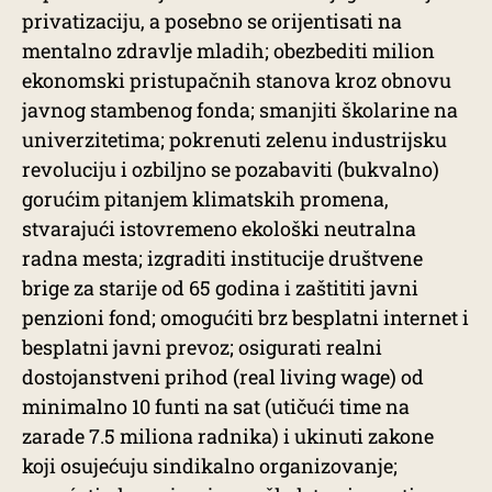
privatizaciju, a posebno se orijentisati na
mentalno zdravlje mladih; obezbediti milion
ekonomski pristupačnih stanova kroz obnovu
javnog stambenog fonda; smanjiti školarine na
univerzitetima; pokrenuti zelenu industrijsku
revoluciju i ozbiljno se pozabaviti (bukvalno)
gorućim pitanjem klimatskih promena,
stvarajući istovremeno ekološki neutralna
radna mesta; izgraditi institucije društvene
brige za starije od 65 godina i zaštititi javni
penzioni fond; omogućiti brz besplatni internet i
besplatni javni prevoz; osigurati realni
dostojanstveni prihod (real living wage) od
minimalno 10 funti na sat (utičući time na
zarade 7.5 miliona radnika) i ukinuti zakone
koji osujećuju sindikalno organizovanje;