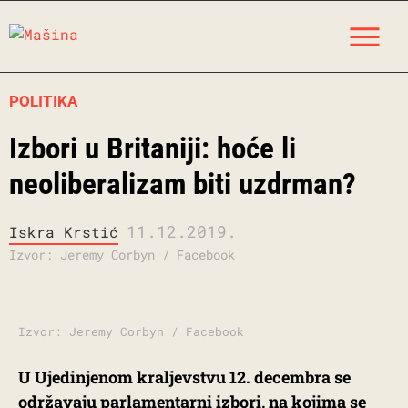
Skip
M
to
content
POLITIKA
Izbori u Britaniji: hoće li
neoliberalizam biti uzdrman?
11.12.2019.
Iskra Krstić
Izvor: Jeremy Corbyn / Facebook
Izvor: Jeremy Corbyn / Facebook
U Ujedinjenom kraljevstvu 12. decembra se
održavaju parlamentarni izbori, na kojima se