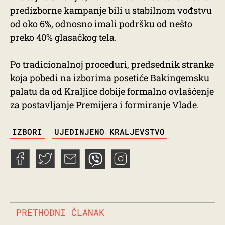
predizborne kampanje bili u stabilnom vođstvu
od oko 6%, odnosno imali podršku od nešto
preko 40% glasačkog tela.
Po tradicionalnoj proceduri, predsednik stranke
koja pobedi na izborima posetiće Bakingemsku
palatu da od Kraljice dobije formalno ovlašćenje
za postavljanje Premijera i formiranje Vlade.
TAGS
IZBORI
UJEDINJENO KRALJEVSTVO
PRETHODNI ČLANAK