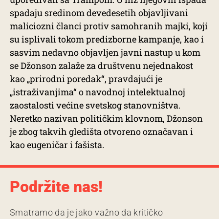
spadaju sredinom devedesetih objavljivani
maliciozni članci protiv samohranih majki, koji
su isplivali tokom predizborne kampanje, kao i
sasvim nedavno objavljen javni nastup u kom
se Džonson zalaže za društvenu nejednakost
kao „prirodni poredak“, pravdajući je
„istraživanjima“ o navodnoj intelektualnoj
zaostalosti većine svetskog stanovništva.
Neretko nazivan političkim klovnom, Džonson
je zbog takvih gledišta otvoreno označavan i
kao eugeničar i fašista.
Podržite nas!
Smatramo da je jako važno da kritičko