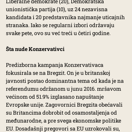
Liberalne demokrate (20), Demokratska
unionistička partija (10), uz 24 nezavisna
kandidata i 20 predstavnika najmanje uticajnih
stranaka. Iako se regularni izbori održavaju
svake pete, ovo su već treći u četiri godine.
Šta nude Konzervativci
Predizborna kampanja Konzervativaca
fokusirala se na Bregzit. On je u britanskoj
javnosti postao dominantna tema od kada je na
referendumu održanom u junu 2016. mršavom
većinom od 51.9% izglasano napuštanje
Evropske unije. Zagovornici Bregzita obećavali
su Britancima dobrobit od osamostaljenja od
međunarodne, a pre svega ekonomske politike
EU. Dosadašnji pregovori sa EU uzrokovali su,