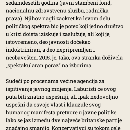
sedamdesetih godina (javni stambeni fond,
nacionalnu zdravstvenu službu, radnička
prava). Njihov nagli zaokret ka levom delu
političkog spektra bio je potez koji jedno društvo
u krizi doista iziskuje i zaslužuje, ali koji je,
istovremeno, deo javnosti dočekao
indoktriniran, a deo nepripremljen i
neobavešten. 2015. je, tako, ova stranka doživela
„spektakularan poraz“ na izborima.
Sudeći po procenama većine agencija za
ispitivanje javnog mnjenja, Laburisti će ovog
puta biti znatno uspešniji, ali ipak nedovoljno
uspešni da osvoje vlast i klauzule svog
humanog manifesta pretvore u javne politike.
Iako se jaz između dve najveće britanske partije
značajno smanjio, Konzervativci su tokom cele