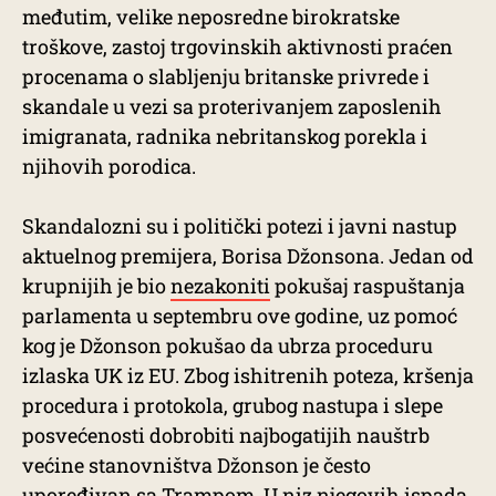
međutim, velike neposredne birokratske
troškove, zastoj trgovinskih aktivnosti praćen
procenama o slabljenju britanske privrede i
skandale u vezi sa proterivanjem zaposlenih
imigranata, radnika nebritanskog porekla i
njihovih porodica.
Skandalozni su i politički potezi i javni nastup
aktuelnog premijera, Borisa Džonsona. Jedan od
krupnijih je bio
nezakoniti
pokušaj raspuštanja
parlamenta u septembru ove godine, uz pomoć
kog je Džonson pokušao da ubrza proceduru
izlaska UK iz EU. Zbog ishitrenih poteza, kršenja
procedura i protokola, grubog nastupa i slepe
posvećenosti dobrobiti najbogatijih nauštrb
većine stanovništva Džonson je često
upoređivan sa Trampom. U niz njegovih ispada