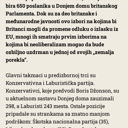
bira 650 poslanika u Donjem domu britanskog
Parlamenta. Dok su za deo britanske i
međunarodne javnosti ovo izbori na kojima bi
Britanci mogli da promene odluku o izlasku iz
EU, mnogi ih smatraju prvim izborima na
kojima bi neoliberalizam mogao da bude
ozbiljno uzdrman u jednoj od svojih „zemalja
porekla”.
Glavni takmaci u predizbornoj trci su
Konzervativna i Laburistička partija.
Konzervativci, koje predvodi Boris Džonson, su
u aktuelnom sastavu Donjeg doma zauzimali
298, a Laburisti 243 mesta. Ostale pozicije
pripadale su strankama sa znatno manjom
podrškom: Škotska nacionalna partija (35),