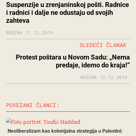
Suspenzije u zrenjaninskoj pošti. Radnice
i radnici i dalje ne odustaju od svojih
zahteva
MAŠINA
11.12.2019.
SLEDEĆI ČLANAK
Protest poštara u Novom Sadu: „Nema
predaje, idemo do kraja!“
MAŠINA
12.12.2019.
POVEZANI ČLANCI:
Neoliberalizam kao kolonijalna strategija u Palestini: