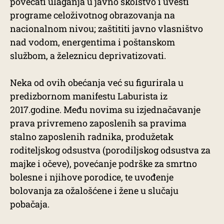
povećati ulaganja u javno školstvo i uvesti
programe celoživotnog obrazovanja na
nacionalnom nivou; zaštititi javno vlasništvo
nad vodom, energentima i poštanskom
službom, a železnicu deprivatizovati.
Neka od ovih obećanja već su figurirala u
predizbornom manifestu Laburista iz
2017.godine. Među novima su izjednačavanje
prava privremeno zaposlenih sa pravima
stalno zaposlenih radnika, produžetak
roditeljskog odsustva (porodiljskog odsustva za
majke i očeve), povećanje podrške za smrtno
bolesne i njihove porodice, te uvođenje
bolovanja za ožalošćene i žene u slučaju
pobačaja.