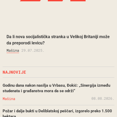
Da li nova socijalistička stranka u Velikoj Britaniji može
da preporodi levicu?
Mašina
29.07.2025.
NAJNOVIJE
Godinu dana nakon nasilja u Vrbasu, Đokić: „Sinergija između
studenata i građanstva mora da se održi“
08.08.2026.
Mašina
Požar i dalje bukti u Deliblatskoj peščari, izgorelo preko 1.500
hektara