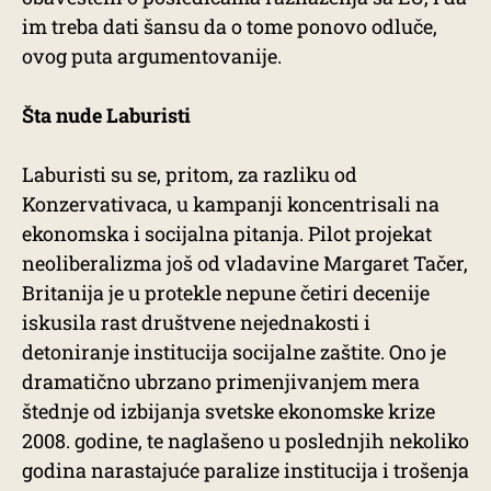
im treba dati šansu da o tome ponovo odluče,
ovog puta argumentovanije.
Šta nude Laburisti
Laburisti su se, pritom, za razliku od
Konzervativaca, u kampanji koncentrisali na
ekonomska i socijalna pitanja. Pilot projekat
neoliberalizma još od vladavine Margaret Tačer,
Britanija je u protekle nepune četiri decenije
iskusila rast društvene nejednakosti i
detoniranje institucija socijalne zaštite. Ono je
dramatično ubrzano primenjivanjem mera
štednje od izbijanja svetske ekonomske krize
2008. godine, te naglašeno u poslednjih nekoliko
godina narastajuće paralize institucija i trošenja