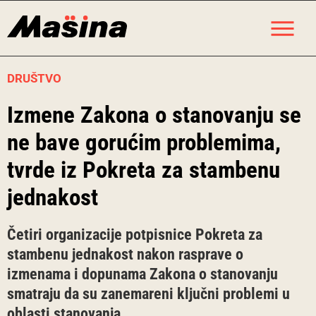
Skip
M
to
content
DRUŠTVO
Izmene Zakona o stanovanju se
ne bave gorućim problemima,
tvrde iz Pokreta za stambenu
jednakost
Četiri organizacije potpisnice Pokreta za
stambenu jednakost nakon rasprave o
izmenama i dopunama Zakona o stanovanju
smatraju da su zanemareni ključni problemi u
oblasti stanovanja.