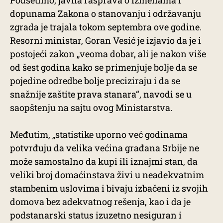
Podsetimo, javna rasprava o izmenama i
dopunama Zakona o stanovanju i održavanju
zgrada je trajala tokom septembra ove godine.
Resorni ministar, Goran Vesić je izjavio da je i
postojeći zakon „veoma dobar, ali je nakon više
od šest godina kako se primenjuje bolje da se
pojedine odredbe bolje preciziraju i da se
snažnije zaštite prava stanara“, navodi se u
saopštenju na sajtu ovog Ministarstva.
Međutim, „statistike uporno već godinama
potvrđuju da velika većina građana Srbije ne
može samostalno da kupi ili iznajmi stan, da
veliki broj domaćinstava živi u neadekvatnim
stambenim uslovima i bivaju izbačeni iz svojih
domova bez adekvatnog rešenja, kao i da je
podstanarski status izuzetno nesiguran i