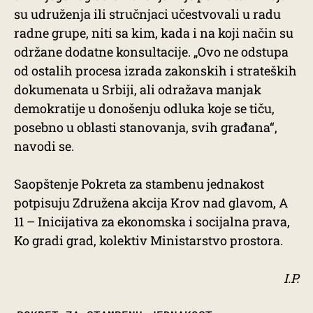
su udruženja ili stručnjaci učestvovali u radu
radne grupe, niti sa kim, kada i na koji način su
održane dodatne konsultacije. „Ovo ne odstupa
od ostalih procesa izrada zakonskih i strateških
dokumenata u Srbiji, ali odražava manjak
demokratije u donošenju odluka koje se tiču,
posebno u oblasti stanovanja, svih građana“,
navodi se.
Saopštenje Pokreta za stambenu jednakost
potpisuju Združena akcija Krov nad glavom, A
11 – Inicijativa za ekonomska i socijalna prava,
Ko gradi grad, kolektiv Ministarstvo prostora.
I.P.
TAGS