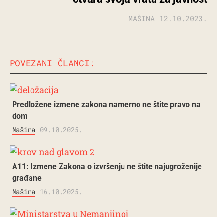
MAŠINA
12.10.2023.
POVEZANI ČLANCI:
Predložene izmene zakona namerno ne štite pravo na
dom
Mašina
09.10.2025.
A11: Izmene Zakona o izvršenju ne štite najugroženije
građane
Mašina
16.10.2025.