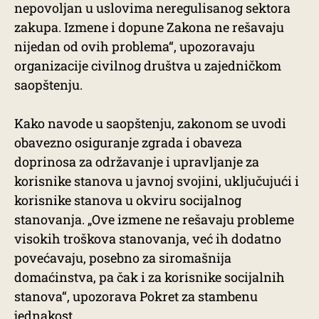
nepovoljan u uslovima neregulisanog sektora
zakupa. Izmene i dopune Zakona ne rešavaju
nijedan od ovih problema“, upozoravaju
organizacije civilnog društva u zajedničkom
saopštenju.
Kako navode u saopštenju, zakonom se uvodi
obavezno osiguranje zgrada i obaveza
doprinosa za održavanje i upravljanje za
korisnike stanova u javnoj svojini, uključujući i
korisnike stanova u okviru socijalnog
stanovanja. „Ove izmene ne rešavaju probleme
visokih troškova stanovanja, već ih dodatno
povećavaju, posebno za siromašnija
domaćinstva, pa čak i za korisnike socijalnih
stanova“, upozorava Pokret za stambenu
jednakost.