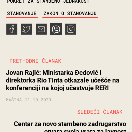
POKRET ZA STAMBENU JEDNAKOST
STANOVANJE
ZAKON O STANOVANJU
PRETHODNI ČLANAK
Jovan Rajić: Ministarka Đedović i
direktorka Rio Tinta otkazale učešće na
konferenciji na kojoj učestvuje RERI
MAŠINA
11.10.2023.
SLEDEĆI ČLANAK
Centar za novo stambeno zadrugarstvo
otvara svoja vrata za javnost