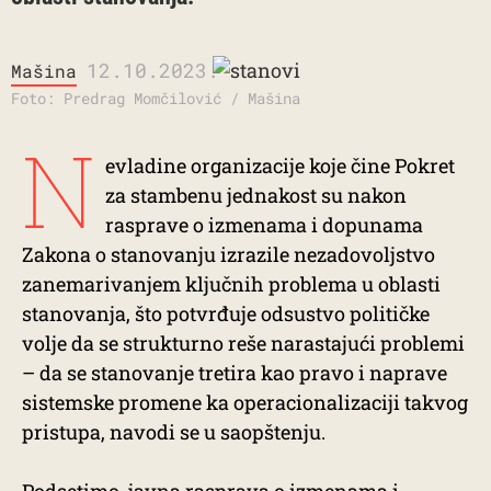
12.10.2023.
Mašina
Foto: Predrag Momčilović / Mašina
N
evladine organizacije koje čine Pokret
za stambenu jednakost su nakon
rasprave o izmenama i dopunama
Zakona o stanovanju izrazile nezadovoljstvo
zanemarivanjem ključnih problema u oblasti
stanovanja, što potvrđuje odsustvo političke
volje da se strukturno reše narastajući problemi
– da se stanovanje tretira kao pravo i naprave
sistemske promene ka operacionalizaciji takvog
pristupa, navodi se u saopštenju.