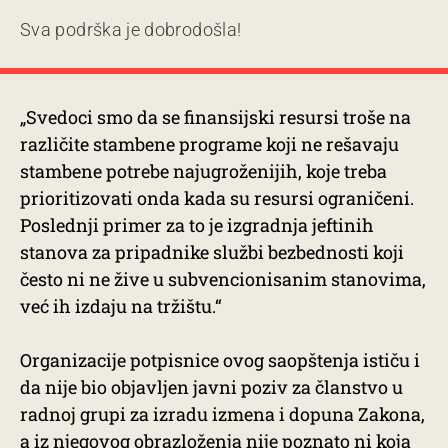
Sva podrška je dobrodošla!
„Svedoci smo da se finansijski resursi troše na
različite stambene programe koji ne rešavaju
stambene potrebe najugroženijih, koje treba
prioritizovati onda kada su resursi ograničeni.
Poslednji primer za to je izgradnja jeftinih
stanova za pripadnike službi bezbednosti koji
često ni ne žive u subvencionisanim stanovima,
već ih izdaju na tržištu.“
Organizacije potpisnice ovog saopštenja ističu i
da nije bio objavljen javni poziv za članstvo u
radnoj grupi za izradu izmena i dopuna Zakona,
a iz njegovog obrazloženja nije poznato ni koja