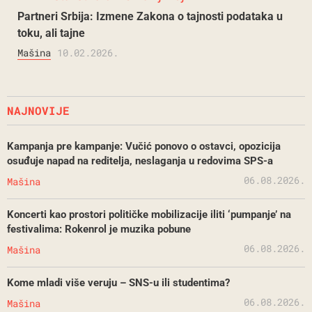
Partneri Srbija: Izmene Zakona o tajnosti podataka u
toku, ali tajne
Mašina
10.02.2026.
NAJNOVIJE
Kampanja pre kampanje: Vučić ponovo o ostavci, opozicija
osuđuje napad na reditelja, neslaganja u redovima SPS-a
06.08.2026.
Mašina
Koncerti kao prostori političke mobilizacije iliti ‘pumpanje’ na
festivalima: Rokenrol je muzika pobune
06.08.2026.
Mašina
Kome mladi više veruju – SNS-u ili studentima?
06.08.2026.
Mašina