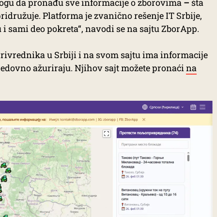
ogu da pronađu sve informacije o zborovima
–
šta
pridružuje. Platforma je zvanično rešenje IT Srbije,
u i sami deo pokreta“, navodi se na sajtu ZborApp.
ivrednika u Srbiji i na svom sajtu ima informacije
redovno ažuriraju. Njihov sajt možete pronaći
na