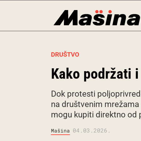
Skip
to
content
DRUŠTVO
Kako podržati i
Dok protesti poljoprivred
na društvenim mrežama p
mogu kupiti direktno od
04.03.2026.
Mašina