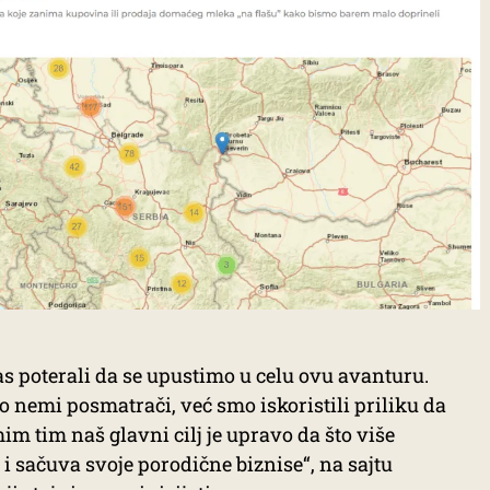
s poterali da se upustimo u celu ovu avanturu.
nemi posmatrači, već smo iskoristili priliku da
 tim naš glavni cilj je upravo da što više
i sačuva svoje porodične biznise“, na sajtu