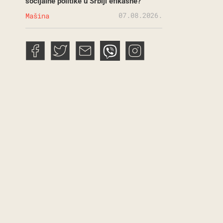
socijalne politike u Srbiji efikasne?
07.08.2026.
Mašina