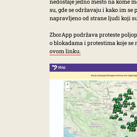
nedostaje jedno mesto na kome m
su, gde se održavaju i kako im se 
napravljeno od strane ljudi koji s
ZborApp podržava proteste poljopr
o blokadama i protestima koje se 
ovom linku.