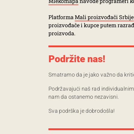
Mlekomapa
navode programeri koji
Platforma
Mali proizvođači Srbije
proizvođače i kupce putem razrađ
proizvoda.
Podržite nas!
Smatramo da je jako važno da kriti
Podržavajući naš rad individualni
nam da ostanemo nezavisni.
Sva podrška je dobrodošla!