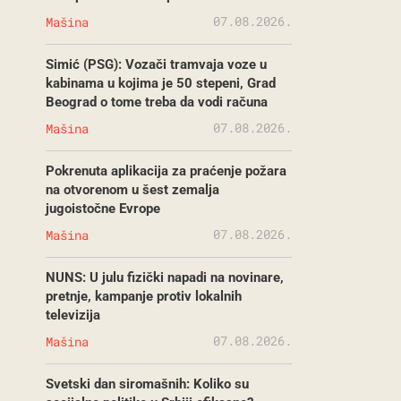
07.08.2026.
Mašina
Simić (PSG): Vozači tramvaja voze u
kabinama u kojima je 50 stepeni, Grad
Beograd o tome treba da vodi računa
07.08.2026.
Mašina
Pokrenuta aplikacija za praćenje požara
na otvorenom u šest zemalja
jugoistočne Evrope
07.08.2026.
Mašina
NUNS: U julu fizički napadi na novinare,
pretnje, kampanje protiv lokalnih
televizija
07.08.2026.
Mašina
Svetski dan siromašnih: Koliko su