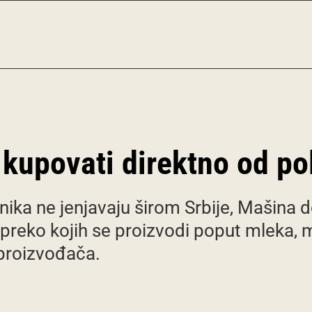
 kupovati direktno od po
nika ne jenjavaju širom Srbije, Mašina d
reko kojih se proizvodi poput mleka, 
 proizvođača.