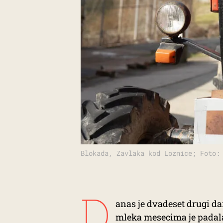
Blokada, Zavlaka kod Loznice; Foto:
D
anas je dvadeset drugi da
mleka mesecima je padala