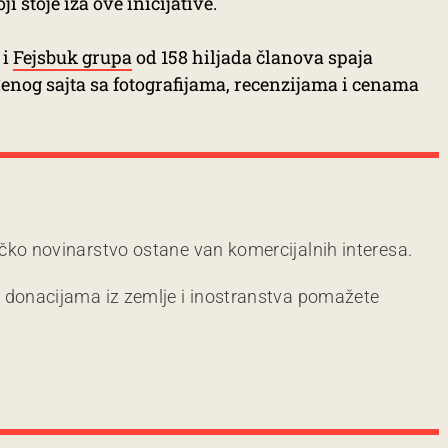
 stoje iza ove inicijative.
i
Fejsbuk grupa
od 158 hiljada članova spaja
enog sajta sa fotografijama, recenzijama i cenama
čko novinarstvo ostane van komercijalnih interesa.
m donacijama iz zemlje i inostranstva pomažete