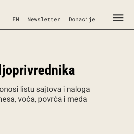
EN
Newsletter
Donacije
ljoprivrednika
onosi listu sajtova i naloga
mesa, voća, povrća i meda