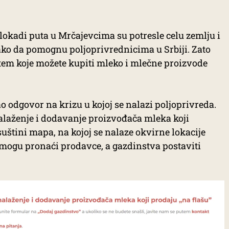
okadi puta u Mrčajevcima su potresle celu zemlju i
ako da pomognu poljoprivrednicima u Srbiji. Zato
em koje možete kupiti mleko i mlečne proizvode
 odgovor na krizu u kojoj se nalazi poljoprivreda.
alaženje i dodavanje proizvođača mleka koji
 suštini mapa, na kojoj se nalaze okvirne lokacije
 mogu pronaći prodavce, a gazdinstva postaviti