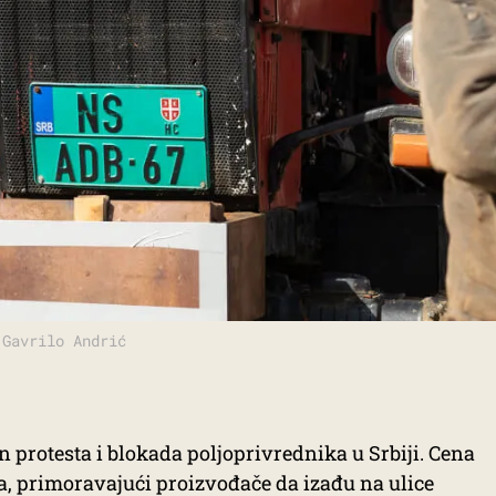
 Gavrilo Andrić
n protesta i blokada poljoprivrednika u Srbiji. Cena
, primoravajući proizvođače da izađu na ulice