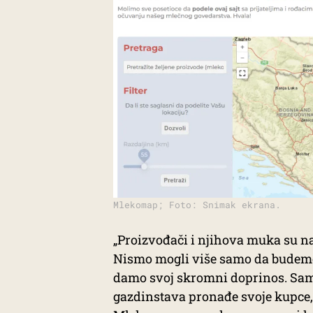
Mlekomap; Foto: Snimak ekrana.
„Proizvođači i njihova muka su na
Nismo mogli više samo da budemo 
damo svoj skromni doprinos. Samim
gazdinstava pronađe svoje kupce, 