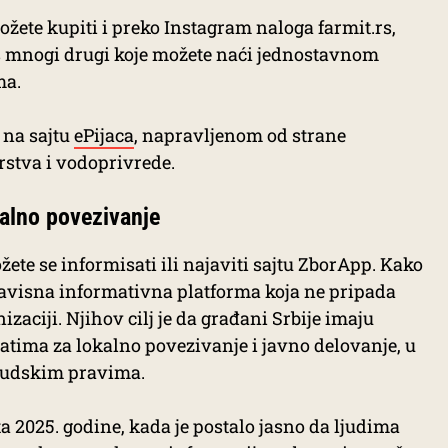
ete kupiti i preko Instagram naloga farmit.rs,
oš mnogi drugi koje možete naći jednostavnom
ma.
 na sajtu
ePijaca
, napravljenom od strane
rstva i vodoprivrede.
kalno povezivanje
ete se informisati ili najaviti sajtu ZborApp. Kako
zavisna informativna platforma koja ne pripada
nizaciji. Njihov cilj je da građani Srbije imaju
atima za lokalno povezivanje i javno delovanje, u
judskim pravima.
a 2025. godine, kada je postalo jasno da ljudima