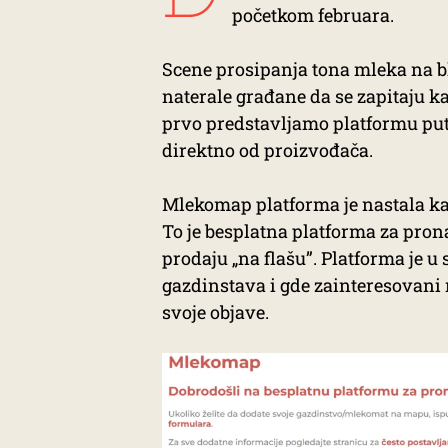
početkom februara.
Scene prosipanja tona mleka na bl
naterale građane da se zapitaju k
prvo predstavljamo platformu put
direktno od proizvođača.
Mlekomap platforma je nastala kao
To je besplatna platforma za pron
prodaju „na flašu”. Platforma je u
gazdinstava i gde zainteresovani
svoje objave.