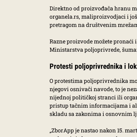
Direktno od proizvođača hranu mož
organela.rs, maliproizvodjaci i j
pretragom na društvenim mreža
Razne proizvode možete pronaći i
Ministarstva poljoprivrede, šuma
Protesti poljoprivrednika i lo
O protestima poljoprivrednika mož
njegovi osnivači navode, to je ne
nijednoj političkoj stranci ili orga
pristup tačnim informacijama i al
skladu sa zakonima i osnovnim l
„ZborApp je nastao nakon 15. mart