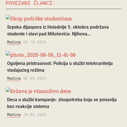
POVEZANI ČLANCI:
Srpska dijaspora iz Holadnije 5. oktobra podržava
studente i slavi pad Miloševića: Njihova…
Mašina
03.10.2025.
Ogoljena pristrasnost: Policija u službi telohranitelja
vladajućeg režima
Mašina
06.08.2025.
Deca u službi kampanje: zloupotreba koja se ponavlja
bez reakcije sistema
Mašina
24.03.2026.