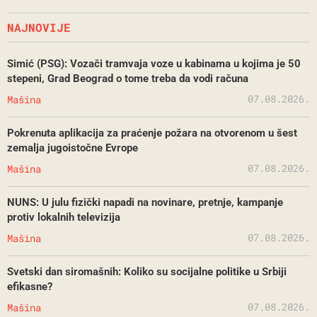
NAJNOVIJE
Simić (PSG): Vozači tramvaja voze u kabinama u kojima je 50
stepeni, Grad Beograd o tome treba da vodi računa
07.08.2026.
Mašina
Pokrenuta aplikacija za praćenje požara na otvorenom u šest
zemalja jugoistočne Evrope
07.08.2026.
Mašina
NUNS: U julu fizički napadi na novinare, pretnje, kampanje
protiv lokalnih televizija
07.08.2026.
Mašina
Svetski dan siromašnih: Koliko su socijalne politike u Srbiji
efikasne?
07.08.2026.
Mašina