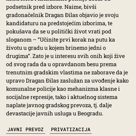
podsetnik pred izbore. Naime, bivši
gradonačelnik Dragan Đilas objavio je svoju
kandidaturu na predstojećim izborima, te
pokušava da se u politički život vrati pod
sloganom – “Učinite prvi korak na putu ka
životu u gradu u kojem brinemo jedni o
drugima”. Zato je u interesu svih onih koji žive
od svog rada da u opravdanom besu prema
trenutnim gradskim vlastima ne zaborave da je
upravo Dragan Đilas zaslužan za uvođenje kako
komunalne policije kao mehanizma klasne i
socijalne represije, tako i aktuelnog sistema
naplate javnog gradskog prevoza, tj. dalje
devastacije javnih usluga u Beogradu.
TAGS
JAVNI PREVOZ
PRIVATIZACIJA