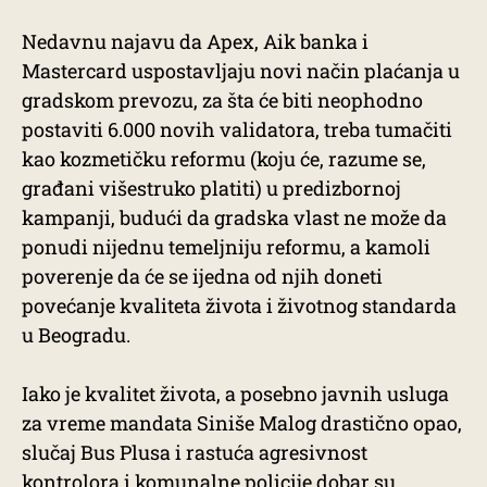
Nedavnu najavu da Apex, Aik banka i
Mastercard uspostavljaju novi način plaćanja u
gradskom prevozu, za šta će biti neophodno
postaviti 6.000 novih validatora, treba tumačiti
kao kozmetičku reformu (koju će, razume se,
građani višestruko platiti) u predizbornoj
kampanji, budući da gradska vlast ne može da
ponudi nijednu temeljniju reformu, a kamoli
poverenje da će se ijedna od njih doneti
povećanje kvaliteta života i životnog standarda
u Beogradu.
Iako je kvalitet života, a posebno javnih usluga
za vreme mandata Siniše Malog drastično opao,
slučaj Bus Plusa i rastuća agresivnost
kontrolora i komunalne policije dobar su