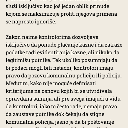
služi isključivo kao još jedan oblik prinude
kojom se maksimizuje profit, njegova primena
se naprosto ignoriše.
Zakon naime kontrolorima dozvoljava
isključivo da ponude plaćanje kazne i da zatraže
podatke radi evidentiranja kazne, ali nikako da
legitimišu putnike. Tek ukoliko posumnjaju da
bi podaci mogli biti netačni, kontrolori imaju
pravo da pozovu komunalnu policiju ili policiju.
Međutim, kako nije moguće definisati
kriterijume na osnovu kojih bi se utvrđivala
opravdana sumnja, ali pre svega imajući u vidu
da kontrolori, iako to često rade, nemaju pravo
da zaustave putnike dok čekaju da stigne
komunalna policija, jasno je da bi poštovanje