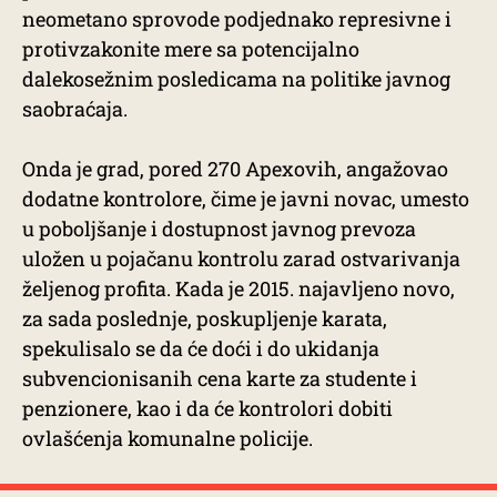
neometano sprovode podjednako represivne i
protivzakonite mere sa potencijalno
dalekosežnim posledicama na politike javnog
saobraćaja.
Onda je grad, pored 270 Apexovih, angažovao
dodatne kontrolore, čime je javni novac, umesto
u poboljšanje i dostupnost javnog prevoza
uložen u pojačanu kontrolu zarad ostvarivanja
željenog profita. Kada je 2015. najavljeno novo,
za sada poslednje, poskupljenje karata,
spekulisalo se da će doći i do ukidanja
subvencionisanih cena karte za studente i
penzionere, kao i da će kontrolori dobiti
ovlašćenja komunalne policije.