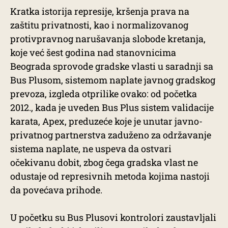
Kratka istorija represije, kršenja prava na
zaštitu privatnosti, kao i normalizovanog
protivpravnog narušavanja slobode kretanja,
koje već šest godina nad stanovnicima
Beograda sprovode gradske vlasti u saradnji sa
Bus Plusom, sistemom naplate javnog gradskog
prevoza, izgleda otprilike ovako: od početka
2012., kada je uveden Bus Plus sistem validacije
karata, Apex, preduzeće koje je unutar javno-
privatnog partnerstva zaduženo za održavanje
sistema naplate, ne uspeva da ostvari
očekivanu dobit, zbog čega gradska vlast ne
odustaje od represivnih metoda kojima nastoji
da povećava prihode.
U početku su Bus Plusovi kontrolori zaustavljali