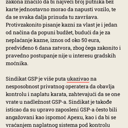
zakona značilo da bi najveći broj putnika bez
karte jednostavno morao da napusti vozilo, te
da se svaka dalja prinuda tu završava.
Protivzakonito pisanje kazni za vlast je i jedan
od načina da popuni budžet, budući da je za
neplaćanje kazne, iznos od oko 50 eura,
predviđeno 6 dana zatvora, zbog čega zakonito i
pravedno postupanje nije u interesu gradskih
moćnika.
Sindikat GSP je više puta
ukazivao
na
nesposobnost privatnog operatera da obavlja
kontrolu i naplatu karata, zahtevajući da se one
vrate u nadležnost GSP-a. Sindikat je takođe
isticao da su upravo zaposleni GSP-a često bili
angažovani kao ispomoć Apexu, kao i da bi se
vraćanjem naplatnog sistema pod kontrolu