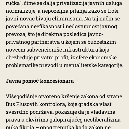
ručka”, čime se dalja privatizacija javnih usluga
normalizuje, a nepoželjna pitanja kako se troši
javni novac bivaju eliminisana. Na taj način se
povećana neefikasnost i nedostupnost javnog
prevoza, što je direktna posledica javno-
privatnog partnerstva u kojem se budžetskim
novcem subvencioniše infrastruktura koja
obezbeđuje privatni profit, iz sfere ekonomske
problematike prevodi u mentalitetske kategorije.
Javna pomoć koncesionaru
Višegodišnje otvoreno kršenje zakona od strane
Bus Plusovih kontrolora, koje gradska vlast
svesrdno podržava, pokazuje da je vladavina
prava u okvirima galopirajućeg neoliberalizma
puka fikcija – onog trenutka kada zakon ne