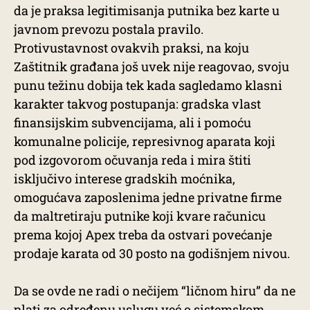
da je praksa legitimisanja putnika bez karte u
javnom prevozu postala pravilo.
Protivustavnost ovakvih praksi, na koju
Zaštitnik građana još uvek nije reagovao, svoju
punu težinu dobija tek kada sagledamo klasni
karakter takvog postupanja: gradska vlast
finansijskim subvencijama, ali i pomoću
komunalne policije, represivnog aparata koji
pod izgovorom očuvanja reda i mira štiti
isključivo interese gradskih moćnika,
omogućava zaposlenima jedne privatne firme
da maltretiraju putnike koji kvare računicu
prema kojoj Apex treba da ostvari povećanje
prodaje karata od 30 posto na godišnjem nivou.
Da se ovde ne radi o nečijem “ličnom hiru” da ne
plati za određenu uslugu već o sistemskom