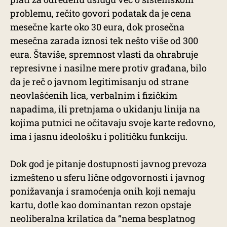
problemu, rečito govori podatak da je cena
mesečne karte oko 30 eura, dok prosečna
mesečna zarada iznosi tek nešto više od 300
eura. Štaviše, spremnost vlasti da ohrabruje
represivne i nasilne mere protiv građana, bilo
da je reč o javnom legitimisanju od strane
neovlašćenih lica, verbalnim i fizičkim
napadima, ili pretnjama o ukidanju linija na
kojima putnici ne očitavaju svoje karte redovno,
ima i jasnu ideološku i političku funkciju.
Dok god je pitanje dostupnosti javnog prevoza
izmešteno u sferu lične odgovornosti i javnog
ponižavanja i sramoćenja onih koji nemaju
kartu, dotle kao dominantan rezon opstaje
neoliberalna krilatica da “nema besplatnog