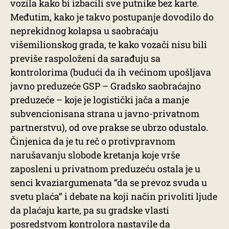
vozila kako bi izbacili sve putnike bez karte.
Međutim, kako je takvo postupanje dovodilo do
neprekidnog kolapsa u saobraćaju
višemilionskog grada, te kako vozači nisu bili
previše raspoloženi da sarađuju sa
kontrolorima (budući da ih većinom upošljava
javno preduzeće GSP – Gradsko saobraćajno
preduzeće – koje je logistički jača a manje
subvencionisana strana u javno-privatnom
partnerstvu), od ove prakse se ubrzo odustalo.
Činjenica da je tu reč o protivpravnom
narušavanju slobode kretanja koje vrše
zaposleni u privatnom preduzeću ostala je u
senci kvaziargumenata “da se prevoz svuda u
svetu plaća” i debate na koji način privoliti ljude
da plaćaju karte, pa su gradske vlasti
posredstvom kontrolora nastavile da