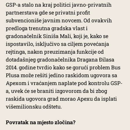
GSP-a stalo na kraj politici javno-privatnih
partnerstava gde se privatni profit
subvencioniše javnim novcem. Od ovakvih
predloga trenutna gradska vlast i
gradonačelnik Siniša Mali, koji je, kako se
ispostavilo, isključivo sa ciljem povećanja
rejtinga, nakon preuzimanja funkcije od
dotadašnjeg gradonačelnika Dragana Đilasa
2014. godine tvrdio kako se gorući problem Bus
Plusa može rešiti jedino raskidom ugovora sa
Apexom i vraćanjem naplate pod kontrolu GSP-
a, uvek će se braniti izgovorom da bi zbog
raskida ugovora grad morao Apexu da isplati
višemilionsku odštetu.
Povratak na mjesto zločina?