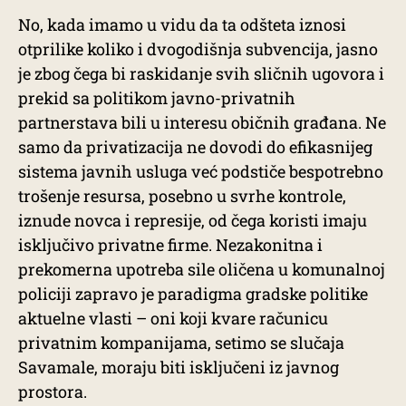
No, kada imamo u vidu da ta odšteta iznosi
otprilike koliko i dvogodišnja subvencija, jasno
je zbog čega bi raskidanje svih sličnih ugovora i
prekid sa politikom javno-privatnih
partnerstava bili u interesu običnih građana. Ne
samo da privatizacija ne dovodi do efikasnijeg
sistema javnih usluga već podstiče bespotrebno
trošenje resursa, posebno u svrhe kontrole,
iznude novca i represije, od čega koristi imaju
isključivo privatne firme. Nezakonitna i
prekomerna upotreba sile oličena u komunalnoj
policiji zapravo je paradigma gradske politike
aktuelne vlasti – oni koji kvare računicu
privatnim kompanijama, setimo se slučaja
Savamale, moraju biti isključeni iz javnog
prostora.