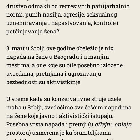
društvo odmakli od regresivnih patrijarhalnih
normi, punih nasilja, agresije, seksualnog
uznemiravanja i napastvovanja, kontrole i
potčinjavanja žena?
8. mart u Srbiji ove godine obeležio je niz
napada na žene u Beogradu i u manjim
mestima, a one koje su bile posebno izložene
uvredama, pretnjama i ugrožavanju
bezbednosti su aktivistkinje.
U vreme kada su konzervativne struje uzele
maha u Srbiji, svedočimo sve češćim napadima
na žene koje javno i aktivistički istupaju.
Posebna vrsta napada i pretnji (u
oflajn
i
onlajn
prostoru) usmerena je ka braniteljkama