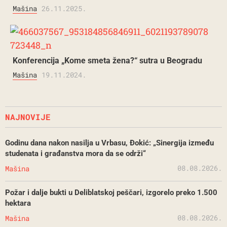
Mašina
26.11.2025.
Konferencija „Kome smeta žena?“ sutra u Beogradu
Mašina
19.11.2024.
NAJNOVIJE
Godinu dana nakon nasilja u Vrbasu, Đokić: „Sinergija između
studenata i građanstva mora da se održi“
08.08.2026.
Mašina
Požar i dalje bukti u Deliblatskoj peščari, izgorelo preko 1.500
hektara
08.08.2026.
Mašina