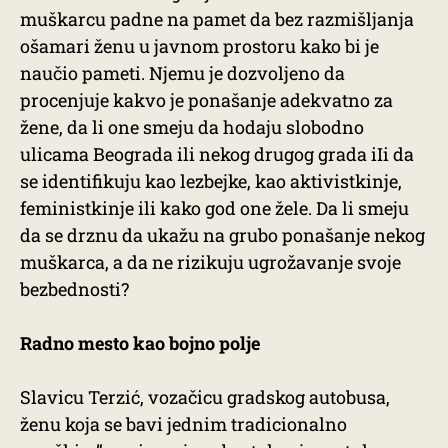
muškarcu padne na pamet da bez razmišljanja
ošamari ženu u javnom prostoru kako bi je
naučio pameti. Njemu je dozvoljeno da
procenjuje kakvo je ponašanje adekvatno za
žene, da li one smeju da hodaju slobodno
ulicama Beograda ili nekog drugog grada iIi da
se identifikuju kao lezbejke, kao aktivistkinje,
feministkinje ili kako god one žele. Da li smeju
da se drznu da ukažu na grubo ponašanje nekog
muškarca, a da ne rizikuju ugrožavanje svoje
bezbednosti?
Radno mesto kao bojno polje
Slavicu Terzić, vozačicu gradskog autobusa,
ženu koja se bavi jednim tradicionalno