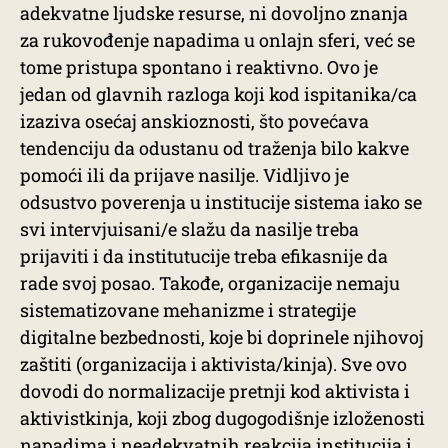
adekvatne ljudske resurse, ni dovoljno znanja
za rukovođenje napadima u onlajn sferi, već se
tome pristupa spontano i reaktivno. Ovo je
jedan od glavnih razloga koji kod ispitanika/ca
izaziva osećaj anskioznosti, što povećava
tendenciju da odustanu od traženja bilo kakve
pomoći ili da prijave nasilje. Vidljivo je
odsustvo poverenja u institucije sistema iako se
svi intervjuisani/e slažu da nasilje treba
prijaviti i da institutucije treba efikasnije da
rade svoj posao. Takođe, organizacije nemaju
sistematizovane mehanizme i strategije
digitalne bezbednosti, koje bi doprinele njihovoj
zaštiti (organizacija i aktivista/kinja). Sve ovo
dovodi do normalizacije pretnji kod aktivista i
aktivistkinja, koji zbog dugogodišnje izloženosti
napadima i neadekvatnih reakcija institucija i