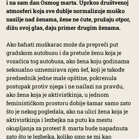
i na sam dan Osmog marta. Uprkos društvenoj
atmosferi koja sve dublje normalizuje muško
nasilje nad ženama, žene ne ćute, pružaju otpor,
dižu svoj glas, daju primer drugim ženama.
Ako bahati muškarac može da prepreči put
gradskom autobusu i da pretuče ženu koja je
vozačica tog autobusa, ako žena koju godinama
seksualno uznemirava njen šef, koji je takođe
predsednik jedne male opštine, pokrenula
postupak protiv njega i ne nailazi na pravdu,
ako žena koja je aktivistkinja, u jednom
feminističkom prostoru dobije šamar samo zato
što je nekog pogledala, ako na ulici žena koja je
aktivistkinja i lezbejka na putu ka mestu
okupljanja za protest 8. marta bude napadnuta
zato što je lezbejka, koliko smo se mi kao