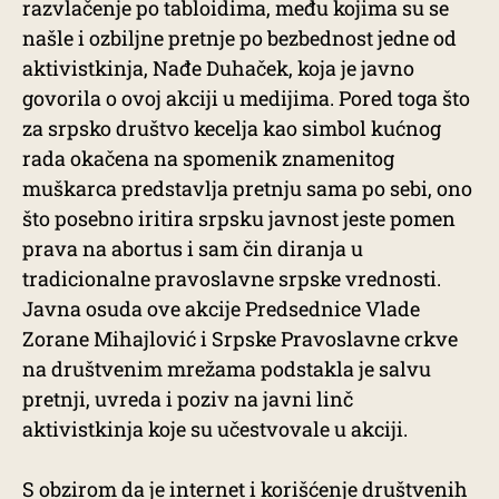
razvlačenje po tabloidima, među kojima su se
našle i ozbiljne pretnje po bezbednost jedne od
aktivistkinja, Nađe Duhaček, koja je javno
govorila o ovoj akciji u medijima. Pored toga što
za srpsko društvo kecelja kao simbol kućnog
rada okačena na spomenik znamenitog
muškarca predstavlja pretnju sama po sebi, ono
što posebno iritira srpsku javnost jeste pomen
prava na abortus i sam čin diranja u
tradicionalne pravoslavne srpske vrednosti.
Javna osuda ove akcije Predsednice Vlade
Zorane Mihajlović i Srpske Pravoslavne crkve
na društvenim mrežama podstakla je salvu
pretnji, uvreda i poziv na javni linč
aktivistkinja koje su učestvovale u akciji.
S obzirom da je internet i korišćenje društvenih