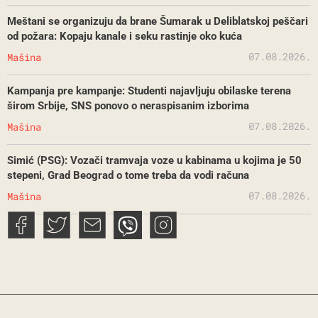
Meštani se organizuju da brane Šumarak u Deliblatskoj peščari
od požara: Kopaju kanale i seku rastinje oko kuća
07.08.2026.
Mašina
Kampanja pre kampanje: Studenti najavljuju obilaske terena
širom Srbije, SNS ponovo o neraspisanim izborima
07.08.2026.
Mašina
Simić (PSG): Vozači tramvaja voze u kabinama u kojima je 50
stepeni, Grad Beograd o tome treba da vodi računa
07.08.2026.
Mašina