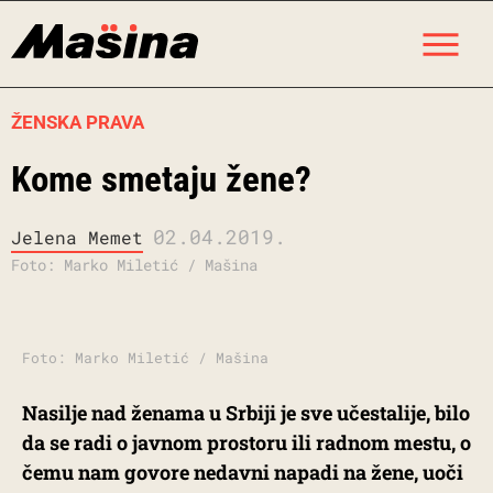
Skip
M
to
content
ŽENSKA PRAVA
Kome smetaju žene?
02.04.2019.
Jelena Memet
Foto: Marko Miletić / Mašina
Foto: Marko Miletić / Mašina
Nasilje nad ženama u Srbiji je sve učestalije, bilo
da se radi o javnom prostoru ili radnom mestu, o
čemu nam govore nedavni napadi na žene, uoči