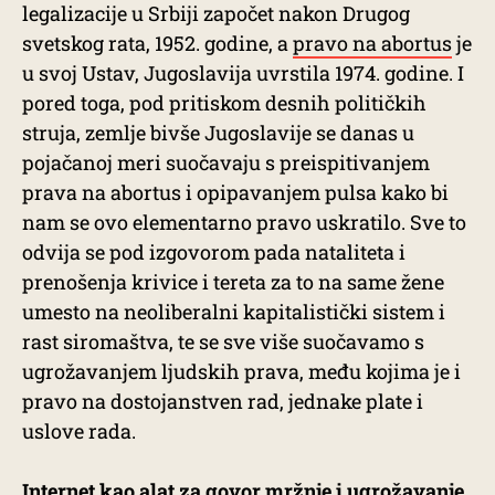
legalizacije u Srbiji započet nakon Drugog
svetskog rata, 1952. godine, a
pravo na abortus
je
u svoj Ustav, Jugoslavija uvrstila 1974. godine. I
pored toga, pod pritiskom desnih političkih
struja, zemlje bivše Jugoslavije se danas u
pojačanoj meri suočavaju s preispitivanjem
prava na abortus i opipavanjem pulsa kako bi
nam se ovo elementarno pravo uskratilo. Sve to
odvija se pod izgovorom pada nataliteta i
prenošenja krivice i tereta za to na same žene
umesto na neoliberalni kapitalistički sistem i
rast siromaštva, te se sve više suočavamo s
ugrožavanjem ljudskih prava, među kojima je i
pravo na dostojanstven rad, jednake plate i
uslove rada.
Internet kao alat za govor mržnje i ugrožavanje