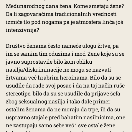
Međunarodnog dana žena. Kome smetaju žene?
Da li zagovaračima tradicionalnih vrednosti
izmiče tlo pod nogama pa je atmosfera linča još
intenzivnija?
Društvo ženama često nameće ulogu žrtve, pa
im se samim tim oduzima i moć. Žene koje su se
javno suprostavile bilo kom obliku
nasilja/diskriminacije ne mogu se nazvati
žrtvama već hrabrim heroinama. Bilo da su se
usudile da rade svoj posao i da na taj način ruše
stereotipe, bilo da su se usudile da prijave šefa
zbog seksualnog nasilja i tako dale primer
ostalim ženama da ne moraju da trpe, ili da su
uspravno stajale pred bahatim nasilnicima, one
ne zastupaju samo sebe već i sve ostale žene