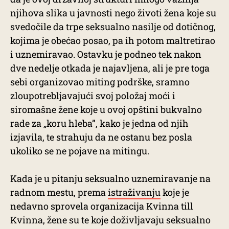
njihova slika u javnosti nego životi žena koje su
svedočile da trpe seksualno nasilje od dotičnog,
kojima je obećao posao, pa ih potom maltretirao
i uznemiravao. Ostavku je podneo tek nakon
dve nedelje otkada je najavljena, ali je pre toga
sebi organizovao miting podrške, sramno
zloupotrebljavajući svoj položaj moći i
siromašne žene koje u ovoj opštini bukvalno
rade za „koru hleba”, kako je jedna od njih
izjavila, te strahuju da ne ostanu bez posla
ukoliko se ne pojave na mitingu.
Kada je u pitanju seksualno uznemiravanje na
radnom mestu, prema
istraživanju
koje je
nedavno sprovela organizacija Kvinna till
Kvinna, žene su te koje doživljavaju seksualno