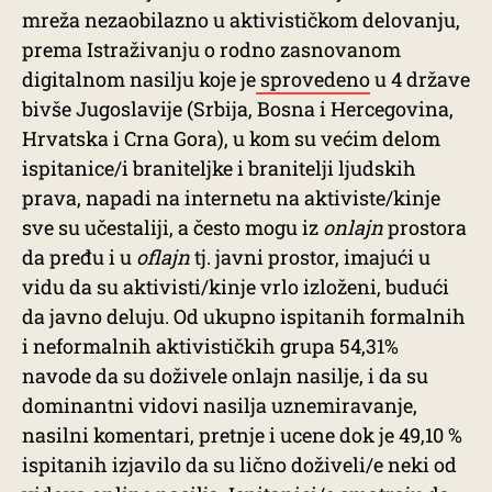
mreža nezaobilazno u aktivističkom delovanju,
prema Istraživanju o rodno zasnovanom
digitalnom nasilju koje je
sprovedeno
u 4 države
bivše Jugoslavije (Srbija, Bosna i Hercegovina,
Hrvatska i Crna Gora), u kom su većim delom
ispitanice/i braniteljke i branitelji ljudskih
prava, napadi na internetu na aktiviste/kinje
sve su učestaliji, a često mogu iz
onlajn
prostora
da pređu i u
oflajn
tj. javni prostor, imajući u
vidu da su aktivisti/kinje vrlo izloženi, budući
da javno deluju. Od ukupno ispitanih formalnih
i neformalnih aktivističkih grupa 54,31%
navode da su doživele onlajn nasilje, i da su
dominantni vidovi nasilja uznemiravanje,
nasilni komentari, pretnje i ucene dok je 49,10 %
ispitanih izjavilo da su lično doživeli/e neki od