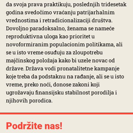
da svoja prava praktikuju, poslednjih tridesetak
godina svedočimo vraćanju patrijarhalnim
vrednostima i retradicionalizaciji društva.
Dovoljno paradoksalno, ženama se nameće
reproduktivna uloga kao prioritet u
novoformiranim populacionim politikama, ali
se u isto vreme osuđuju za zloupotrebu
majčinskog položaja kako bi uzele novac od
države. Država vodi pronatalitetne kampanje
koje treba da podstaknu na rađanje, ali se u isto
vreme, preko noći, donose zakoni koji
ugrožavaju finansijsku stabilnost porodilja i
njihovih porodica.
Podržite nas!