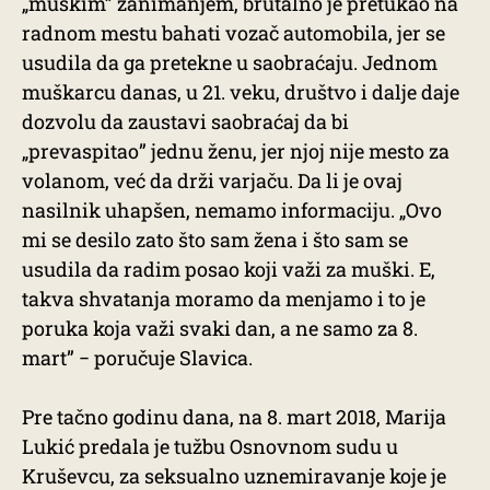
„muškim” zanimanjem, brutalno je pretukao na
radnom mestu bahati vozač automobila, jer se
usudila da ga pretekne u saobraćaju. Jednom
muškarcu danas, u 21. veku, društvo i dalje daje
dozvolu da zaustavi saobraćaj da bi
„prevaspitao” jednu ženu, jer njoj nije mesto za
volanom, već da drži varjaču. Da li je ovaj
nasilnik uhapšen, nemamo informaciju. „Ovo
mi se desilo zato što sam žena i što sam se
usudila da radim posao koji važi za muški. E,
takva shvatanja moramo da menjamo i to je
poruka koja važi svaki dan, a ne samo za 8.
mart” − poručuje Slavica.
Pre tačno godinu dana, na 8. mart 2018, Marija
Lukić predala je tužbu Osnovnom sudu u
Kruševcu, za seksualno uznemiravanje koje je