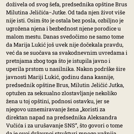
doživela od svog šefa, predsednika opštine Brus
Milutina Jeličića−Jutke. Od tada njen život više
nije isti. Osim što je ostala bez posla, ozbiljno je
ugrožena njena i bezbednost njene porodice u
malom mestu. Danas svedočimo ne samo tome
da Marija Lukić još uvek nije dočekala pravdu,
već da se suočava sa svakodnevnim uvredama i
pretnjama zbog toga što je istupila javno i
uperila prstom u nasilnika. Nakon podrške šire
javnosti Mariji Lukić, godinu dana kasnije,
predsednik opštine Brus, Milutin Jeličić Jutka,
optužen za seksualno zlostavljanje nekoliko
žena u toj opštini, podnosi ostavku, jer se
njegovo uznemiravanje žena „koristi za
direktan napad na predsednika Aleksandra
Vučića i za urušavanje SNS”, što govori o tome
da je ovoj državnoj strukturi mnogo važnija