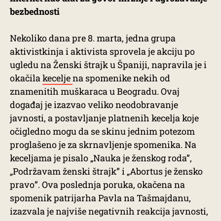
bezbednosti
Nekoliko dana pre 8. marta, jedna grupa
aktivistkinja i aktivista sprovela je akciju po
ugledu na Ženski štrajk u Španiji, napravila je i
okačila
kecelje
na spomenike nekih od
znamenitih muškaraca u Beogradu. Ovaj
događaj je izazvao veliko neodobravanje
javnosti, a postavljanje platnenih kecelja koje
očigledno mogu da se skinu jednim potezom
proglašeno je za skrnavljenje spomenika. Na
keceljama je pisalo „Nauka je ženskog roda”,
„Podržavam ženski štrajk” i „Abortus je žensko
pravo”. Ova poslednja poruka, okačena na
spomenik patrijarha Pavla na Tašmajdanu,
izazvala je najviše negativnih reakcija javnosti,