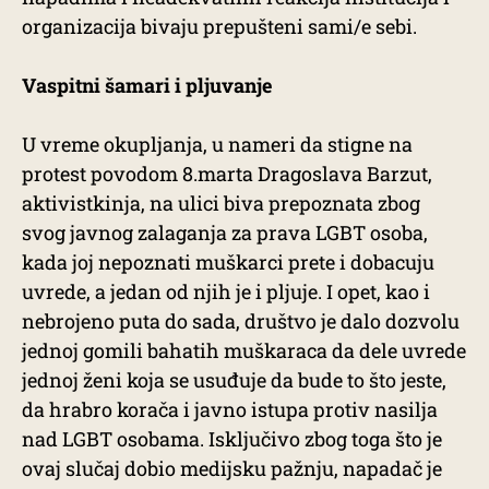
organizacija bivaju prepušteni sami/e sebi.
Vaspitni šamari i pljuvanje
U vreme okupljanja, u nameri da stigne na
protest povodom 8.marta Dragoslava Barzut,
aktivistkinja, na ulici biva prepoznata zbog
svog javnog zalaganja za prava LGBT osoba,
kada joj nepoznati muškarci prete i dobacuju
uvrede, a jedan od njih je i pljuje. I opet, kao i
nebrojeno puta do sada, društvo je dalo dozvolu
jednoj gomili bahatih muškaraca da dele uvrede
jednoj ženi koja se usuđuje da bude to što jeste,
da hrabro korača i javno istupa protiv nasilja
nad LGBT osobama. Isključivo zbog toga što je
ovaj slučaj dobio medijsku pažnju, napadač je