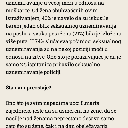
uznemiravanje u većoj meri u odnosu na
muškarce. Od žena obuhvaćenih ovim
istraživanjem, 40% je navelo da su iskusile
barem jedan oblik seksualnog uznemiravanja
na poslu, a svaka peta žena (21%) bila je izložena
više puta. U 74% slučajeva počinioci seksualnog
uznemiravanja su na nekoj poziciji moći u
odnosu na žrtve. Ono što je poražavajuće je da je
samo 2% ispitanica prijavilo seksualno
uznemiravanje policiji.
Šta nam preostaje?
Ono što je svim napadima uoči 8.marta
zajedničko jeste da su usmereni na žene, da se
nasilje nad ženama neprestano dešava samo
zato što su žene, čak i na dan obeležavanja