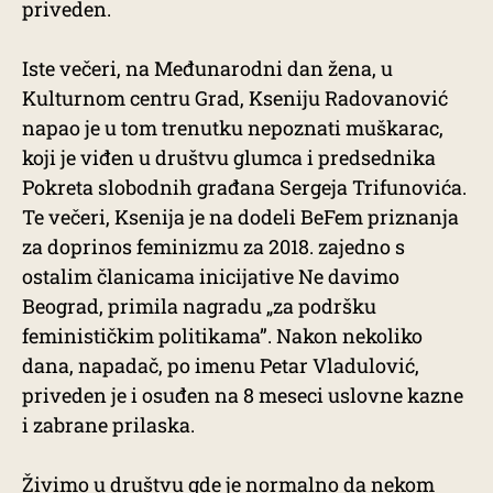
priveden.
Iste večeri, na Međunarodni dan žena, u
Kulturnom centru Grad, Kseniju Radovanović
napao je u tom trenutku nepoznati muškarac,
koji je viđen u društvu glumca i predsednika
Pokreta slobodnih građana Sergeja Trifunovića.
Te večeri, Ksenija je na dodeli BeFem priznanja
za doprinos feminizmu za 2018. zajedno s
ostalim članicama inicijative Ne davimo
Beograd, primila nagradu „za podršku
feminističkim politikama”. Nakon nekoliko
dana, napadač, po imenu Petar Vladulović,
priveden je i osuđen na 8 meseci uslovne kazne
i zabrane prilaska.
Živimo u društvu gde je normalno da nekom