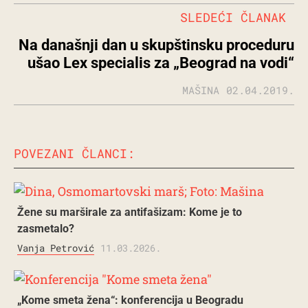
SLEDEĆI ČLANAK
Na današnji dan u skupštinsku proceduru
ušao Lex specialis za „Beograd na vodi“
MAŠINA
02.04.2019.
POVEZANI ČLANCI:
Žene su marširale za antifašizam: Kome je to
zasmetalo?
Vanja Petrović
11.03.2026.
„Kome smeta žena“: konferencija u Beogradu