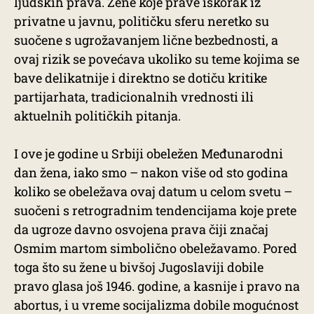
ljudskih prava. Žene koje prave iskorak iz
privatne u javnu, političku sferu neretko su
suočene s ugrožavanjem lične bezbednosti, a
ovaj rizik se povećava ukoliko su teme kojima se
bave delikatnije i direktno se dotiču kritike
partijarhata, tradicionalnih vrednosti ili
aktuelnih političkih pitanja.
I ove je godine u Srbiji obeležen Međunarodni
dan žena, iako smo – nakon više od sto godina
koliko se obeležava ovaj datum u celom svetu –
suočeni s retrogradnim tendencijama koje prete
da ugroze davno osvojena prava čiji značaj
Osmim martom simbolično obeležavamo. Pored
toga što su žene u bivšoj Jugoslaviji dobile
pravo glasa još 1946. godine, a kasnije i pravo na
abortus, i u vreme socijalizma dobile mogućnost