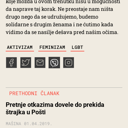
koje možda u ovom trenutku nisu u mogućnosti
da naprave taj korak. Ne preostaje nam ništa
drugo nego da se udružujemo, budemo
solidarne s drugim ženama i ne ćutimo kada
vidimo da se nasilje dešava pred našim očima.
TAGS
AKTIVIZAM
FEMINIZAM
LGBT
PRETHODNI ČLANAK
Pretnje otkazima dovele do prekida
štrajka u Pošti
MAŠINA
01.04.2019.