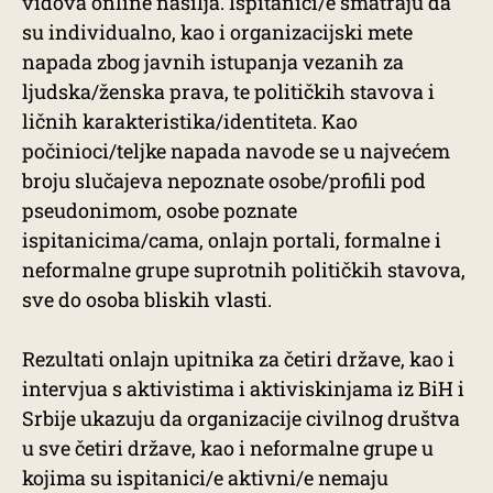
vidova online nasilja. Ispitanici/e smatraju da
su individualno, kao i organizacijski mete
napada zbog javnih istupanja vezanih za
ljudska/ženska prava, te političkih stavova i
ličnih karakteristika/identiteta. Kao
počinioci/teljke napada navode se u najvećem
broju slučajeva nepoznate osobe/profili pod
pseudonimom, osobe poznate
ispitanicima/cama, onlajn portali, formalne i
neformalne grupe suprotnih političkih stavova,
sve do osoba bliskih vlasti.
Rezultati onlajn upitnika za četiri države, kao i
intervjua s aktivistima i aktiviskinjama iz BiH i
Srbije ukazuju da organizacije civilnog društva
u sve četiri države, kao i neformalne grupe u
kojima su ispitanici/e aktivni/e nemaju