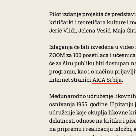
Pilot izdanje projekta će predstavi
kritičarki i teoretičara kulture i
Jerić Vlidi, Jelena Vesić, Maja Ćiri
Izlaganja će biti izvedena u vide
ZOOM za 100 posetilaca i učesnica
će za širu publiku biti dostupan n
programu, kao i o načinu prijavlj
internet stranici
AICA Srbija
.
Međunarodno udruženje likovnih k
osnivanja 1955. godine. U pitanju 
udruženje koje okuplja likovne krit
delatnosti odnose na kritiku i pi
na pripremu i realizaciju izložbi, 