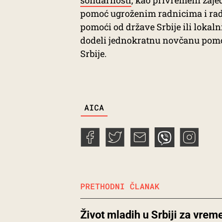
solidarnosti
, kao privremeni zaje
pomoć ugroženim radnicima i radni
pomoći od države Srbije ili lokal
dodeli jednokratnu novčanu pomoć
Srbije.
TAGS
AICA
PRETHODNI ČLANAK
Život mladih u Srbiji za vrem