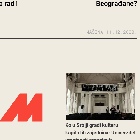
 rad i
Beograđane?
MAŠINA
11.12.2020.
Ko u Srbiji gradi kulturu –
kapital ili zajednica: Univerzitet