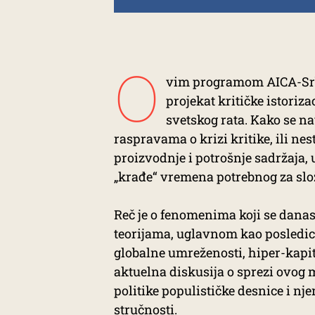
O
vim programom AICA-Srbi
projekat kritičke istoriza
svetskog rata. Kako se n
raspravama o krizi kritike, ili n
proizvodnje i potrošnje sadržaja, 
„krađe“ vremena potrebnog za slo
Reč je o fenomenima koji se dana
teorijama, uglavnom kao posledic
globalne umreženosti, hiper-kapit
aktuelna diskusija o sprezi ovog
politike populističke desnice i n
stručnosti.