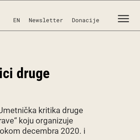
EN
Newsletter
Donacije
ici druge
Umetnička kritika druge
prave“ koju organizuje
a tokom decembra 2020. i