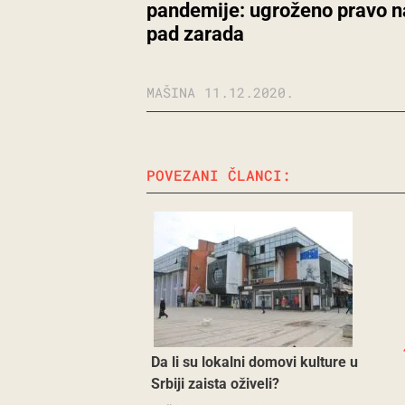
pandemije: ugroženo pravo na
pad zarada
MAŠINA
11.12.2020.
POVEZANI ČLANCI:
Da li su lokalni domovi kulture u
Srbiji zaista oživeli?