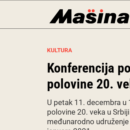
Skip
to
content
KULTURA
Konferencija po
polovine 20. vek
U petak 11. decembra u 1
polovine 20. veka u Srbiji
međunarodno udruženje li