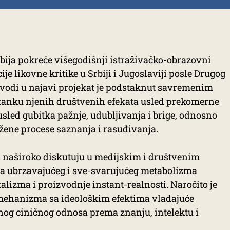
ja pokreće višegodišnji istraživačko-obrazovni
cije likovne kritike u Srbiji i Jugoslaviji posle Drugog
avodi u najavi projekat je podstaknut savremenim
estanku njenih društvenih efekata usled prekomerne
usled gubitka pažnje, udubljivanja i brige, odnosno
žene procese saznanja i rasuđivanja.
s naširoko diskutuju u medijskim i društvenim
a ubrzavajućeg i sve-svarujućeg metabolizma
alizma i proizvodnje instant-realnosti. Naročito je
 mehanizma sa ideološkim efektima vladajuće
jenog ciničnog odnosa prema znanju, intelektu i