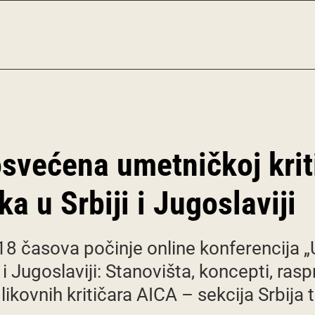
svećena umetničkoj krit
a u Srbiji i Jugoslaviji
8 časova počinje online konferencija „
 i Jugoslaviji: Stanovišta, koncepti, ras
kovnih kritičara AICA – sekcija Srbij