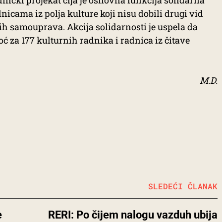
dnički projekat čija je osnovna funkcija solidarna
cama iz polja kulture koji nisu dobili drugi vid
nih samouprava. Akcija solidarnosti je uspela da
 za 177 kulturnih radnika i radnica iz čitave
M.D.
SLEDEĆI ČLANAK
e
RERI: Po čijem nalogu vazduh ubija