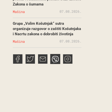
Zakona o šumama
07.08.2026.
Mašina
Grupa „Volim Košutnjak“ sutra
organizuje razgovor o zaštiti Košutnjaka
i Nacrtu zakona o dobrobiti životinja
07.08.2026.
Mašina