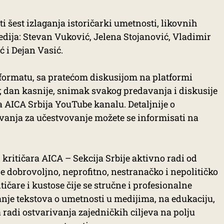
ti šest izlaganja istoričarki umetnosti, likovnih
 medija: Stevan Vuković, Jelena Stojanović, Vladimir
ć i Dejan Vasić.
o formatu, sa pratećom diskusijom na platformi
; dan kasnije, snimak svakog predavanja i diskusije
a AICA Srbija YouTube kanalu. Detaljnije o
ivanja za učestvovanje možete se informisati na
ritičara AICA – Sekcija Srbije aktivno radi od
je dobrovoljno, neprofitno, nestranačko i nepolitičko
ičare i kustose čije se stručne i profesionalne
sanje tekstova o umetnosti u medijima, na edukaciju,
a radi ostvarivanja zajedničkih ciljeva na polju