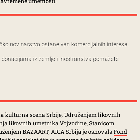
 savremene umetnosti.
čko novinarstvo ostane van komercijalnih interesa.
m donacijama iz zemlje i inostranstva pomažete
a kulturna scena Srbije, Udruženjem likovnih
nja likovnih umetnika Vojvodine, Stanicom
ruženjem BAZAART, AICA Srbija je osnovala
Fond