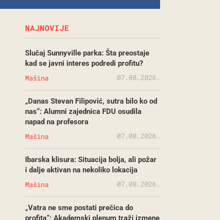
NAJNOVIJE
Slučaj Sunnyville parka: Šta preostaje
kad se javni interes podredi profitu?
07.08.2026.
Mašina
„Danas Stevan Filipović, sutra bilo ko od
nas“: Alumni zajednica FDU osudila
napad na profesora
07.08.2026.
Mašina
Ibarska klisura: Situacija bolja, ali požar
i dalje aktivan na nekoliko lokacija
07.08.2026.
Mašina
„Vatra ne sme postati prečica do
profita“: Akademski plenum traži izmene