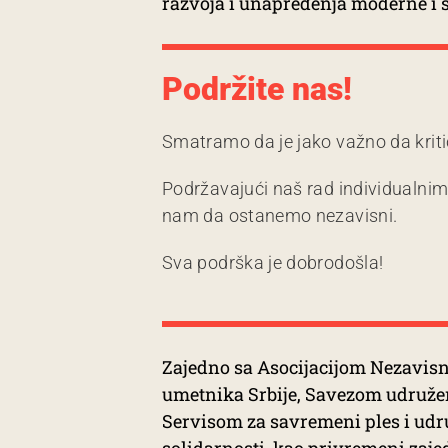
razvoja i unapređenja moderne i
Podržite nas!
Smatramo da je jako važno da kriti
Podržavajući naš rad individualni
nam da ostanemo nezavisni.
Sva podrška je dobrodošla!
Zajedno sa Asocijacijom Nezavisn
umetnika Srbije, Savezom udruže
Servisom za savremeni ples i ud