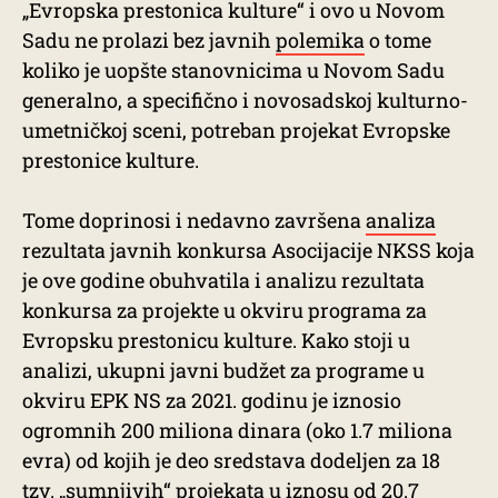
„Evropska prestonica kulture“ i ovo u Novom
Sadu ne prolazi bez javnih
polemika
o tome
koliko je uopšte stanovnicima u Novom Sadu
generalno, a specifično i novosadskoj kulturno-
umetničkoj sceni, potreban projekat Evropske
prestonice kulture.
Tome doprinosi i nedavno završena
analiza
rezultata javnih konkursa Asocijacije NKSS koja
je ove godine obuhvatila i analizu rezultata
konkursa za projekte u okviru programa za
Evropsku prestonicu kulture. Kako stoji u
analizi, ukupni javni budžet za programe u
okviru EPK NS za 2021. godinu je iznosio
ogromnih 200 miliona dinara (oko 1.7 miliona
evra) od kojih je deo sredstava dodeljen za 18
tzv. „
sumnjivih
“ projekata u iznosu od 20.7