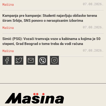
07.08.2026.
Mašina
Kampanja pre kampanje: Studenti najavljuju obilaske terena
širom Srbije, SNS ponovo o neraspisanim izborima
07.08.2026.
Mašina
Simić (PSG): Vozači tramvaja voze u kabinama u kojima je 50
stepeni, Grad Beograd o tome treba da vodi računa
07.08.2026.
Mašina