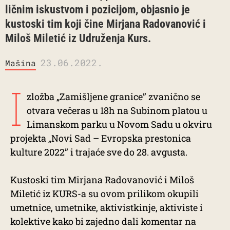
ličnim iskustvom i pozicijom, objasnio je
kustoski tim koji čine Mirjana Radovanović i
Miloš Miletić iz Udruženja Kurs.
23.06.2022.
Mašina
I
zložba „Zamišljene granice” zvanično se
otvara večeras u 18h na Subinom platou u
Limanskom parku u Novom Sadu u okviru
projekta „Novi Sad – Evropska prestonica
kulture 2022” i trajaće sve do 28. avgusta.
Kustoski tim Mirjana Radovanović i Miloš
Miletić iz KURS-a su ovom prilikom okupili
umetnice, umetnike, aktivistkinje, aktiviste i
kolektive kako bi zajedno dali komentar na