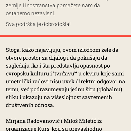
zemlje i inostranstva pomažete nam da
ostanemo nezavisni.
Sva podrška je dobrodošla!
Stoga, kako najavljuju, ovom izložbom žele da
otvore prostor za dijalog i da pokušaju da
sagledaju „ko i šta predstavlja opasnost po
evropsku kulturu i ’tvrđavu’“ u okviru koje sami
umetnički radovi nisu uvek direktni odgovor na
temu, već podrazumevaju jednu širu (globalnu)
sliku i ukazuju na višeslojnost savremenih
društvenih odnosa.
Mirjana Radovanović i Miloš Miletić iz
organizacije Kurs, koji su prevashodno