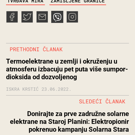
TVRĐAVA MIRA
ZAMIŠLJENE GRANICE
PRETHODNI ČLANAK
Termoelektrane u zemlji i okruženju u
atmosferu izbacuju pet puta više sumpor-
dioksida od dozvoljenog
ISKRA KRSTIĆ
23.06.2022.
SLEDEĆI ČLANAK
Donirajte za prve zadružne solarne
elektrane na Staroj Planini: Elektropionir
pokrenuo kampanju Solarna Stara