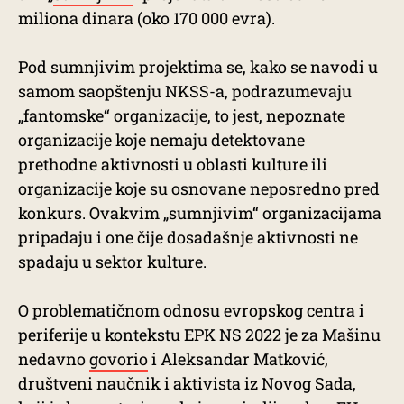
miliona dinara (oko 170 000 evra).
Pod sumnjivim projektima se, kako se navodi u
samom saopštenju NKSS-a, podrazumevaju
„fantomske“ organizacije, to jest, nepoznate
organizacije koje nemaju detektovane
prethodne aktivnosti u oblasti kulture ili
organizacije koje su osnovane neposredno pred
konkurs. Ovakvim „sumnjivim“ organizacijama
pripadaju i one čije dosadašnje aktivnosti ne
spadaju u sektor kulture.
O problematičnom odnosu evropskog centra i
periferije u kontekstu EPK NS 2022 je za Mašinu
nedavno
govorio
i Aleksandar Matković,
društveni naučnik i aktivista iz Novog Sada,