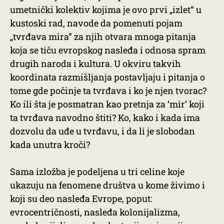
umetnički kolektiv kojima je ovo prvi „izlet“ u
kustoski rad, navode da pomenuti pojam
„tvrđava mira” za njih otvara mnoga pitanja
koja se tiču evropskog nasleđa i odnosa spram
drugih naroda i kultura. U okviru takvih
koordinata razmišljanja postavljaju i pitanja o
tome gde počinje ta tvrđava i ko je njen tvorac?
Ko ili šta je posmatran kao pretnja za ‘mir’ koji
ta tvrđava navodno štiti? Ko, kako i kada ima
dozvolu da uđe u tvrđavu, i da li je slobodan
kada unutra kroči?
Sama izložba je podeljena u tri celine koje
ukazuju na fenomene društva u kome živimo i
koji su deo nasleđa Evrope, poput:
evrocentričnosti, nasleđa kolonijalizma,