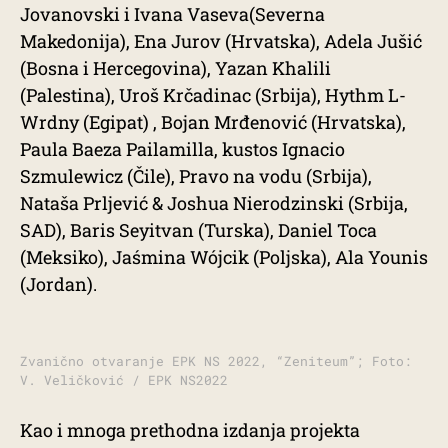
Jovanovski i Ivana Vaseva(Severna
Makedonija), Ena Jurov (Hrvatska), Adela Jušić
(Bosna i Hercegovina), Yazan Khalili
(Palestina), Uroš Krčadinac (Srbija), Hythm L-
Wrdny (Egipat) , Bojan Mrđenović (Hrvatska),
Paula Baeza Pailamilla, kustos Ignacio
Szmulewicz (Čile), Pravo na vodu (Srbija),
Nataša Prljević & Joshua Nierodzinski (Srbija,
SAD), Baris Seyitvan (Turska), Daniel Toca
(Meksiko), Jaśmina Wójcik (Poljska), Ala Younis
(Jordan).
Zvanično otvaranje EPK NS 2022, “Zeniteum”; Foto:
V. Veličković / EPK NS2022
Kao i mnoga prethodna izdanja projekta