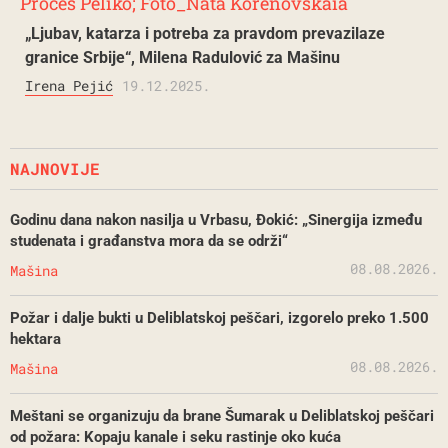
„Ljubav, katarza i potreba za pravdom prevazilaze
granice Srbije“, Milena Radulović za Mašinu
Irena Pejić
19.12.2025.
NAJNOVIJE
Godinu dana nakon nasilja u Vrbasu, Đokić: „Sinergija između
studenata i građanstva mora da se održi“
08.08.2026.
Mašina
Požar i dalje bukti u Deliblatskoj peščari, izgorelo preko 1.500
hektara
08.08.2026.
Mašina
Meštani se organizuju da brane Šumarak u Deliblatskoj peščari
od požara: Kopaju kanale i seku rastinje oko kuća