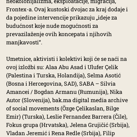
neokolonijalizma, eksploatacije, migracija,
Frontex-a. Ovaj kustoski dvojac za kraj dodaje i
da pojedine intervencije prikazuju „ideje za
budućnost koje nude mogućnosti za
prevazilaženje ovih koncepata i njihovih
manjkavosti“.
Umetnice, aktivisti i kolektivi koji će se naći na
ovoj izložbi su: Alaa Abu Asad i Ulufer Çelik
(Palestina i Turska, Holandija), Selma Asotić
(Bosna i Hercegovina, SAD), SABA – Silvia
Amancei / Bogdan Armanu (Rumunija), Nika
Autor (Slovenija), bak.ma digital media archive
of social movements (Özge Çelikaslan, Bilge
Emir) (Turska), Leslie Fernandez Barrera (Čile),
Fokus grupa (Hrvatska), Jelena Grujičić (Srbija),
Vladan Jeremić i Rena Redle (Srbija), Filip