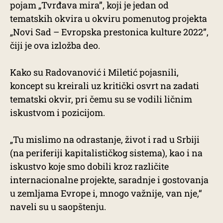
pojam „Tvrđava mira”, koji je jedan od
tematskih okvira u okviru pomenutog projekta
„Novi Sad – Evropska prestonica kulture 2022”,
čiji je ova izložba deo.
Kako su Radovanović i Miletić pojasnili,
koncept su kreirali uz kritički osvrt na zadati
tematski okvir, pri čemu su se vodili ličnim
iskustvom i pozicijom.
„Tu mislimo na odrastanje, život i rad u Srbiji
(na periferiji kapitalističkog sistema), kao i na
iskustvo koje smo dobili kroz različite
internacionalne projekte, saradnje i gostovanja
u zemljama Evrope i, mnogo važnije, van nje,“
naveli su u saopštenju.