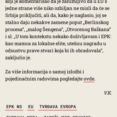
koji je komentarisao da je zanimljivo da u EU s
jedne strane više niko ozbiljan ne misli da će se
Srbija priključiti, ali da, kako je naglasio, joj se
stalno daju nekakve zamene poput „Berlinskog
procesa“, „malog Šengena“, „Otvorenog Balkana“
i sl. „U tom kontekstu nekako doživljavam i EPK:
kao mamca za lokalne elite, utešnu nagradu u
odsustvu prave stvari koja bi ih obradovala“,
zaključio je.
Za više informacija o samoj izložbi i
pojedinačnim radovima pogledajte
ovde
.
V.K.
TAGS
EPK NS
EU
TVRĐAVA EVROPA