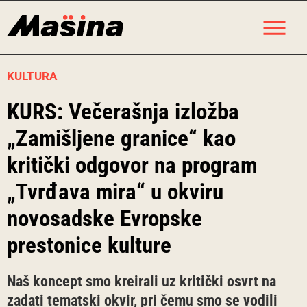
Skip
M
to
content
KULTURA
KURS: Večerašnja izložba
„Zamišljene granice“ kao
kritički odgovor na program
„Tvrđava mira“ u okviru
novosadske Evropske
prestonice kulture
Naš koncept smo kreirali uz kritički osvrt na
zadati tematski okvir, pri čemu smo se vodili