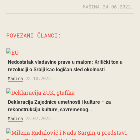
MAŠINA
24.06.2022.
POVEZANI ČLANCI:
Nedostatak vladavine prava u malom: Kritički ton u
rezoluciji o Srbiji kao logičan sled okolnosti
Mašina
23.10.2025.
Deklaracija Zajednice umetnosti i kulture – za
rekonstrukciju kulture, savremenog…
Mašina
28.07.2025.