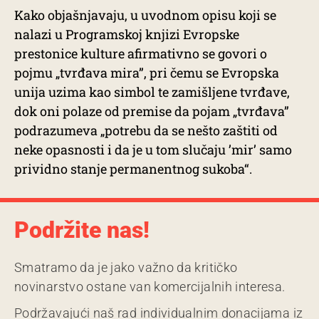
Kako objašnjavaju, u uvodnom opisu koji se
nalazi u Programskoj knjizi Evropske
prestonice kulture afirmativno se govori o
pojmu „tvrđava mira”, pri čemu se Evropska
unija uzima kao simbol te zamišljene tvrđave,
dok oni polaze od premise da pojam „tvrđava”
podrazumeva „potrebu da se nešto zaštiti od
neke opasnosti i da je u tom slučaju ’mir’ samo
prividno stanje permanentnog sukoba“.
Podržite nas!
Smatramo da je jako važno da kritičko
novinarstvo ostane van komercijalnih interesa.
Podržavajući naš rad individualnim donacijama iz