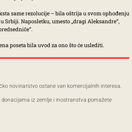
eksta same rezolucije – bila oštrija u svom ophođenju
 u Srbiji. Naposletku, umesto „dragi Aleksandre“,
predsedniče“.
ena poseta bila uvod za ono što će uslediti.
čko novinarstvo ostane van komercijalnih interesa.
m donacijama iz zemlje i inostranstva pomažete