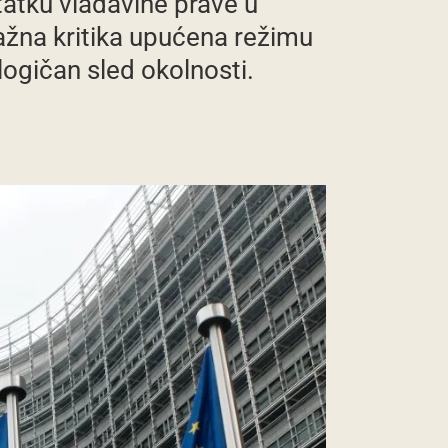
tatku vladavine prave u
ažna kritika upućena režimu
logičan sled okolnosti.