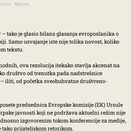
 Foto: Mašina
v – tako je glasio bilans glasanja evroposlanika o
iji. Samo usvajanje iste nije tolika novost, koliko
om tekstu.
hodnih, ova rezolucija itekako stavlja akcenat na
sko društvo od trenutka pada nadstrešnice
– iliti, od početka sveobuhvatne društveno-
 posete predsednica Evropske komisije (EK) Ursule
rpske javnosti koji ne podržava aktuelni režim nije
odnosno izgovorenim tokom konferencije za medije,
e tako prijateljskom retorikom.