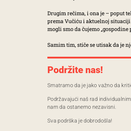
Drugim rečima, i ona je – poput t
prema Vučiću i aktuelnoj situaciji
mogli smo da čujemo „gospodine 
Samim tim, stiče se utisak da je nj
Podržite nas!
Smatramo da je jako važno da kriti
Podržavajući naš rad individualni
nam da ostanemo nezavisni.
Sva podrška je dobrodošla!