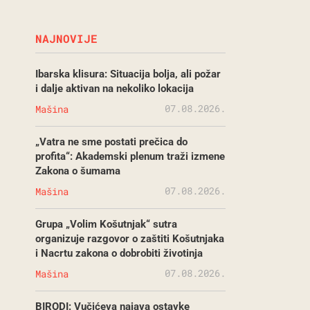
NAJNOVIJE
Ibarska klisura: Situacija bolja, ali požar
i dalje aktivan na nekoliko lokacija
07.08.2026.
Mašina
„Vatra ne sme postati prečica do
profita“: Akademski plenum traži izmene
Zakona o šumama
07.08.2026.
Mašina
Grupa „Volim Košutnjak“ sutra
organizuje razgovor o zaštiti Košutnjaka
i Nacrtu zakona o dobrobiti životinja
07.08.2026.
Mašina
BIRODI: Vučićeva najava ostavke