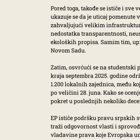
Pored toga, takođe se ističe i sve 
ukazuje se da je uticaj pomenute v
zahvaljujući velikim infrastruktu
nedostatka transparentnosti, neu
ekoloških propisa. Samim tim, up
Novom Sadu.
Zatim, osvrćući se na studentski p
kraja septembra 2025. godine održa
1.200 lokalnih zajednica, među koji
po veličini 28. juna. Kako se ocen
pokret u poslednjih nekoliko dece
EP ističe podršku pravu srpskih s
traži odgovornost vlasti i sprov
vladavine prava koje Evropska uni