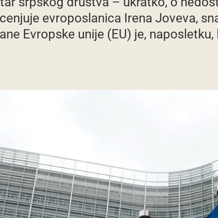
utar srpskog društva – ukratko, o nedos
cenjuje evroposlanica Irena Joveva, sn
ne Evropske unije (EU) je, naposletku, 