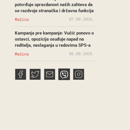
potvrđuje opravdanost naših zahteva da
se razdvoje stranačka i državna funkcija
07.08.2026.
Mašina
Kampanja pre kampanje: Vučić ponovo o
ostavci, opozicija osuđuje napad na
reditelja, neslaganja u redovima SPS-a
06.08.2026.
Mašina