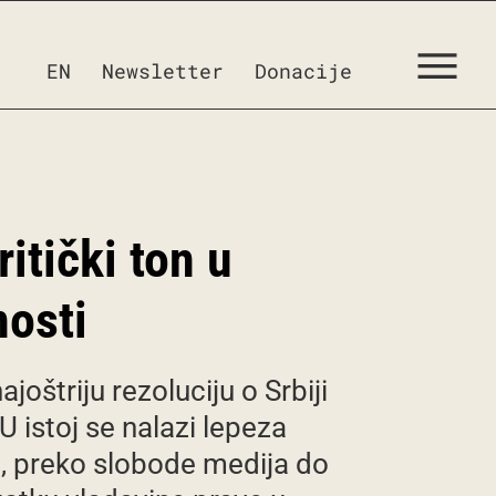
EN
Newsletter
Donacije
itički ton u
nosti
joštriju rezoluciju o Srbiji
 istoj se nalazi lepeza
, preko slobode medija do