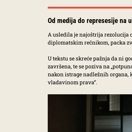
Od medija do represesije na 
A usledila je najoštrija rezolucij
diplomatskim rečnikom, packa zva
U tekstu se skreće pažnja da ni g
završena, te se poziva na „potpu
nakon istrage nadležnih organa, k
vladavinom prava“.