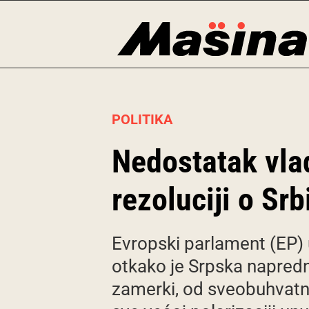
Skip
to
content
POLITIKA
Nedostatak vlad
rezoluciji o Srb
Evropski parlament (EP) us
otkako je Srpska napredna
zamerki, od sveobuhvatn