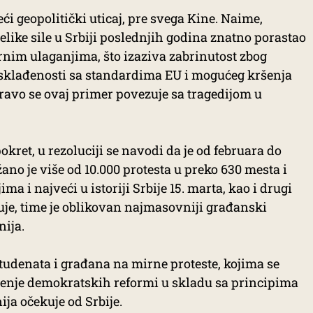
veći geopolitički uticaj, pre svega Kine. Naime,
elike sile u Srbiji poslednjih godina znatno porastao
rnim ulaganjima, što izaziva zabrinutost zbog
sklađenosti sa standardima EU i mogućeg kršenja
ravo se ovaj primer povezuje sa tragedijom u
okret, u rezoluciji se navodi da je od februara do
no je više od 10.000 protesta u preko 630 mesta i
ma i najveći u istoriji Srbije 15. marta, kao i drugi
juje, time je oblikovan najmasovniji građanski
nija.
tudenata i građana na mirne proteste, kojima se
ođenje demokratskih reformi u skladu sa principima
ja očekuje od Srbije.