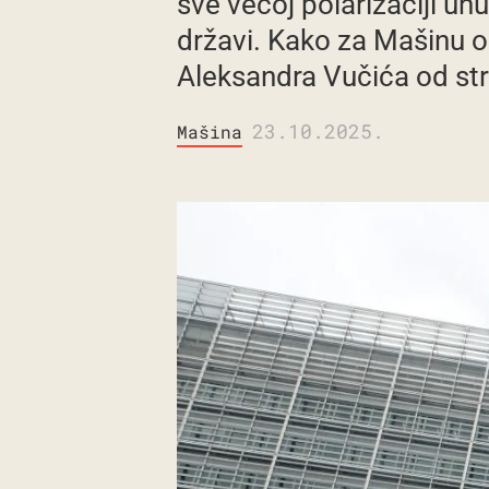
sve većoj polarizaciji un
državi. Kako za Mašinu o
Aleksandra Vučića od stra
23.10.2025.
Mašina