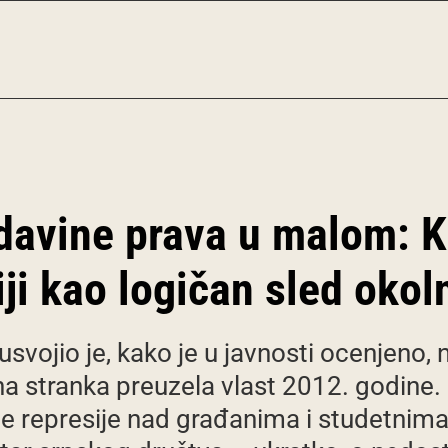
avine prava u malom: Kr
iji kao logičan sled okol
vojio je, kako je u javnosti ocenjeno, na
 stranka preuzela vlast 2012. godine. U
e represije nad građanima i studetnima