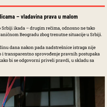
ulicama – vladavina prava u malom
a o Srbiji ikada – drugim rečima, odnosno ne tako
ničnom Beogradu zbog trenutne situacije u Srbiji.
odinu dana nakon pada nadstrešnice istraga nije
no i transparentno sprovođenje pravnih postupaka
ako bi se odgovorni priveli pravdi, u skladu sa