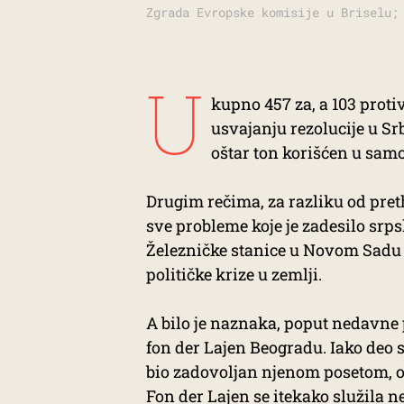
Zgrada Evropske komisije u Briselu;
U
kupno 457 za, a 103 proti
usvajanju rezolucije u Srb
oštar ton korišćen u sam
Drugim rečima, za razliku od pret
sve probleme koje je zadesilo srp
Železničke stanice u Novom Sadu 
političke krize u zemlji.
A bilo je naznaka, poput nedavne
fon der Lajen Beogradu. Iako deo s
bio zadovoljan njenom posetom, 
Fon der Lajen se itekako služila n