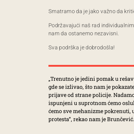
Smatramo da je jako važno da kriti
Podržavajući naš rad individualni
nam da ostanemo nezavisni.
Sva podrška je dobrodošla!
„Trenutno je jedini pomak u reša
gde se izlivao, što nam je pokazate
prijave od strane policije. Nadamo 
ispunjeni u suprotnom ćemo osluh
ćemo sve mehanizme pokrenuti, u 
protesta“, rekao nam je Brunčević