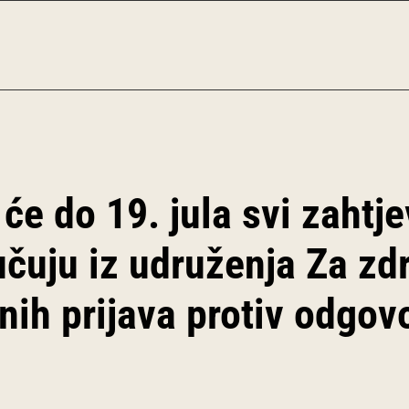
e do 19. jula svi zahtje
učuju iz udruženja Za zd
ih prijava protiv odgov