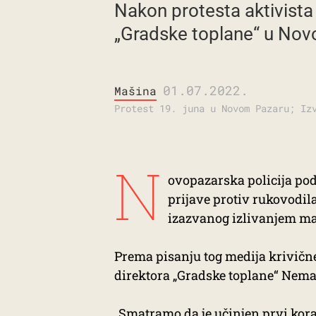
Nakon protesta aktivista 
„Gradske toplane“ u Nov
01.07.2022.
Mašina
Protest 19. juna u Novom Pazaru; Iz
N
ovopazarska policija po
prijave protiv rukovodil
izazvanog izlivanjem ma
Prema pisanju tog medija krivične
direktora „Gradske toplane“ Nema
„Smatramo da je učinjen prvi kora