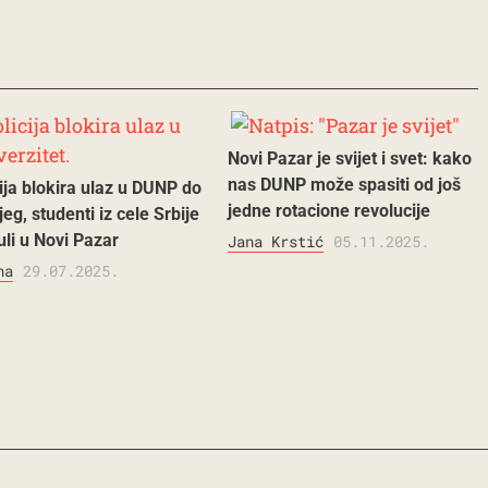
Novi Pazar je svijet i svet: kako
nas DUNP može spasiti od još
ija blokira ulaz u DUNP do
jedne rotacione revolucije
jeg, studenti iz cele Srbije
uli u Novi Pazar
Jana Krstić
05.11.2025.
na
29.07.2025.