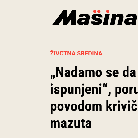
Skip
to
content
ŽIVOTNA SREDINA
„Nadamo se da ć
ispunjeni“, por
povodom krivičn
mazuta