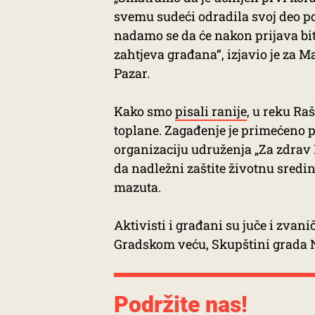
svemu sudeći odradila svoj deo po
nadamo se da će nakon prijava biti
zahtjeva građana“, izjavio je za 
Pazar.
Kako smo
pisali ranije
, u reku Ra
toplane. Zagađenje je primećeno 
organizaciju udruženja „Za zdrav N
da nadležni zaštite životnu sredi
mazuta.
Aktivisti i građani su juče i zvan
Gradskom veću, Skupštini grada N
Podržite nas!