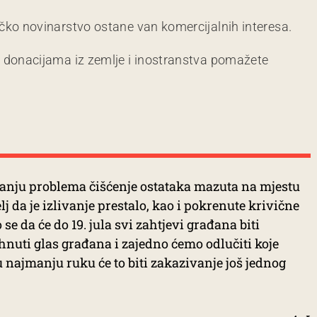
čko novinarstvo ostane van komercijalnih interesa.
m donacijama iz zemlje i inostranstva pomažete
vanju problema čišćenje ostataka mazuta na mjestu
lj da je izlivanje prestalo, kao i pokrenute krivične
se da će do 19. jula svi zahtjevi građana biti
nuti glas građana i zajedno ćemo odlučiti koje
najmanju ruku će to biti zakazivanje još jednog
.