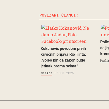
POVEZANI ČLANCI:
Polic
daljn
Kokanović povodom prvih
kren
krivičnih prijava Rio Tinta:
„Voleo bih da zakon bude
Maši
jednak prema svima“
Mašina
06.03.2025.