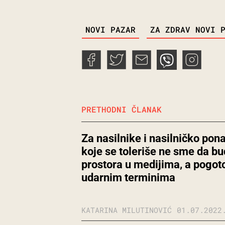
TAGS
NOVI PAZAR
ZA ZDRAV NOVI 
PRETHODNI ČLANAK
Za nasilnike i nasilničko pon
koje se toleriše ne sme da b
prostora u medijima, a pogot
udarnim terminima
KATARINA MILUTINOVIĆ
01.07.2022