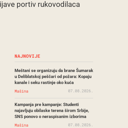
rijave portiv rukovodilaca
NAJNOVIJE
Meštani se organizuju da brane Šumarak
u Deliblatskoj peščari od požara: Kopaju
kanale i seku rastinje oko kuća
07.08.2026.
Mašina
Kampanja pre kampanje: Studenti
najavljuju obilaske terena širom Srbije,
SNS ponovo o neraspisanim izborima
07.08.2026.
Mašina