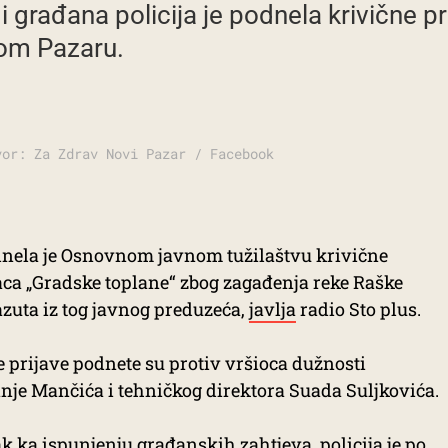
i građana policija je podnela krivične p
om Pazaru.
vor: Za Zdrav Novi Pazar / Facebook
dnela je Osnovnom javnom tužilaštvu krivične
aca „Gradske toplane“ zbog zagađenja reke Raške
zuta iz tog javnog preduzeća,
javlja
radio Sto plus.
 prijave podnete su protiv vršioca dužnosti
nje Mančića i tehničkog direktora Suada Suljkovića.
k ka ispunjenju građanskih zahtjeva, policija je po