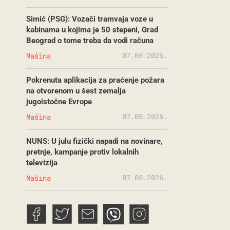
Simić (PSG): Vozači tramvaja voze u
kabinama u kojima je 50 stepeni, Grad
Beograd o tome treba da vodi računa
07.08.2026.
Mašina
Pokrenuta aplikacija za praćenje požara
na otvorenom u šest zemalja
jugoistočne Evrope
07.08.2026.
Mašina
NUNS: U julu fizički napadi na novinare,
pretnje, kampanje protiv lokalnih
televizija
07.08.2026.
Mašina