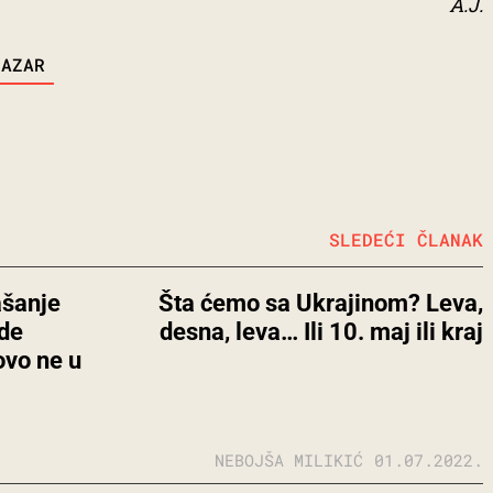
A.J.
PAZAR
SLEDEĆI ČLANAK
ašanje
Šta ćemo sa Ukrajinom? Leva,
ude
desna, leva… Ili 10. maj ili kraj
ovo ne u
.
NEBOJŠA MILIKIĆ
01.07.2022.