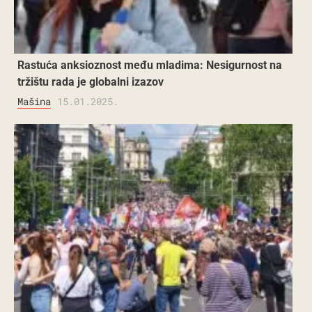
Rastuća anksioznost među mladima: Nesigurnost na
tržištu rada je globalni izazov
Mašina
15.01.2025.