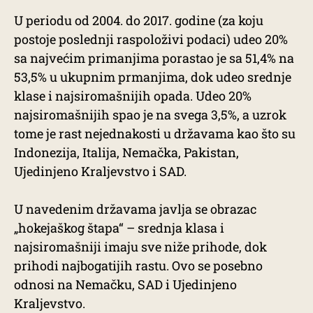
U periodu od 2004. do 2017. godine (za koju
postoje poslednji raspoloživi podaci) udeo 20%
sa najvećim primanjima porastao je sa 51,4% na
53,5% u ukupnim prmanjima, dok udeo srednje
klase i najsiromašnijih opada. Udeo 20%
najsiromašnijih spao je na svega 3,5%, a uzrok
tome je rast nejednakosti u državama kao što su
Indonezija, Italija, Nemačka, Pakistan,
Ujedinjeno Kraljevstvo i SAD.
U navedenim državama javlja se obrazac
„hokejaškog štapa“ – srednja klasa i
najsiromašniji imaju sve niže prihode, dok
prihodi najbogatijih rastu. Ovo se posebno
odnosi na Nemačku, SAD i Ujedinjeno
Kraljevstvo.