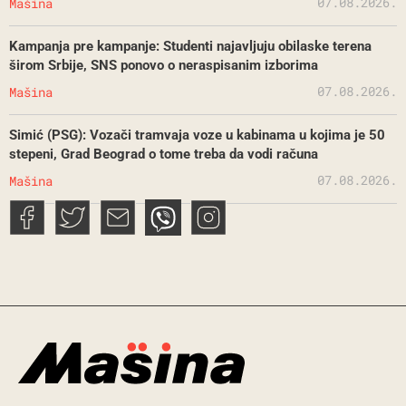
07.08.2026.
Mašina
Kampanja pre kampanje: Studenti najavljuju obilaske terena
širom Srbije, SNS ponovo o neraspisanim izborima
07.08.2026.
Mašina
Simić (PSG): Vozači tramvaja voze u kabinama u kojima je 50
stepeni, Grad Beograd o tome treba da vodi računa
07.08.2026.
Mašina