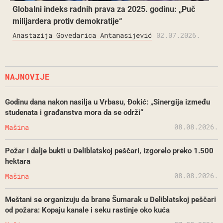
Globalni indeks radnih prava za 2025. godinu: „Puč
milijardera protiv demokratije“
Anastazija Govedarica Antanasijević
02.07.2026.
NAJNOVIJE
Godinu dana nakon nasilja u Vrbasu, Đokić: „Sinergija između
studenata i građanstva mora da se održi“
08.08.2026.
Mašina
Požar i dalje bukti u Deliblatskoj peščari, izgorelo preko 1.500
hektara
08.08.2026.
Mašina
Meštani se organizuju da brane Šumarak u Deliblatskoj peščari
od požara: Kopaju kanale i seku rastinje oko kuća