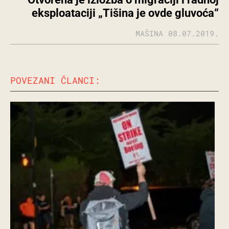
eksploataciji „Tišina je ovde gluvoća“
MAŠINA
08.07.2019.
POVEZANI ČLANCI: