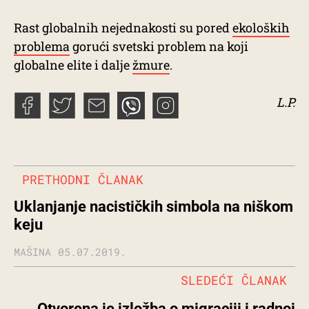
Rast globalnih nejednakosti su pored
ekoloških
problema
gorući svetski problem na koji
globalne elite i dalje
žmure
.
L.P.
PRETHODNI ČLANAK
Uklanjanje nacističkih simbola na niškom
keju
MAŠINA
05.07.2019.
SLEDEĆI ČLANAK
Otvorena je izložba o migraciji i radnoj