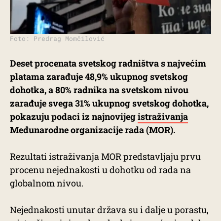
Foto: Predrag Momčilović
Deset procenata svetskog radništva s najvećim
platama zarađuje 48,9% ukupnog svetskog
dohotka, a 80% radnika na svetskom nivou
zarađuje svega 31% ukupnog svetskog dohotka,
pokazuju podaci iz najnovijeg
istraživanja
Međunarodne organizacije rada (MOR).
Rezultati istraživanja MOR predstavljaju prvu
procenu nejednakosti u dohotku od rada na
globalnom nivou.
Nejednakosti unutar država su i dalje u porastu,