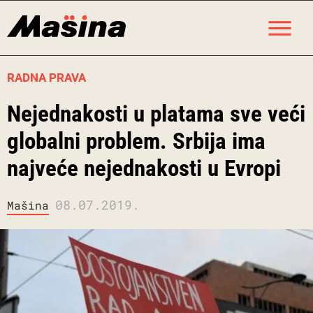
Skip
M
to
content
RADNA PRAVA
Nejednakosti u platama sve veći
globalni problem. Srbija ima
najveće nejednakosti u Evropi
08.07.2019.
Mašina