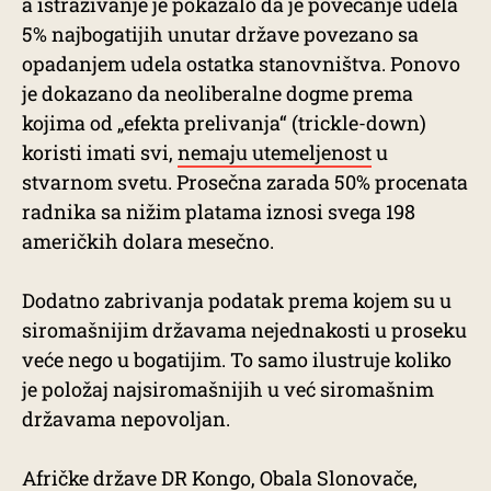
a istraživanje je pokazalo da je povećanje udela
5% najbogatijih unutar države povezano sa
opadanjem udela ostatka stanovništva. Ponovo
je dokazano da neoliberalne dogme prema
kojima od „efekta prelivanja“ (trickle-down)
koristi imati svi,
nemaju utemeljenost
u
stvarnom svetu. Prosečna zarada 50% procenata
radnika sa nižim platama iznosi svega 198
američkih dolara mesečno.
Dodatno zabrivanja podatak prema kojem su u
siromašnijim državama nejednakosti u proseku
veće nego u bogatijim. To samo ilustruje koliko
je položaj najsiromašnijih u već siromašnim
državama nepovoljan.
Afričke države DR Kongo, Obala Slonovače,