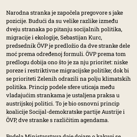
Narodna stranka je započela pregovore s jake
pozicije. Budući da su velike razlike između
dveju stranaka po pitanju socijalnih politika,
migracije i ekologije, Sebastijan Kurc,
predsednik ÖVP je predložio da dve stranke dele
moć prema određenoj formuli. ÖVP prema tom
predlogu dobija ono što je za nju prioritet: niske
poreze i restriktivne migracijske politike; dok bi
se prioriteti Zelenih odrazili na polju klimatskih
politika. Princip podele sfere uticaja među
vladajućim strankama je ustaljena praksa u
austrijskoj politici. To je bio osnovni princip
koalicije Socijal-demokratske partije Austrije i
ÖVP, dve stranke s različitim agendama.
Podela Ministarstava daje dojam o kakvoj se