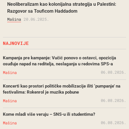
Neoliberalizam kao kolonijalna strategija u Palestini:
Razgovor sa Touficom Haddadom
Mašina
20.06.2025.
NAJNOVIJE
Kampanja pre kampanje: Vučić ponovo o ostavci, opozicija
osuđuje napad na reditelja, neslaganja u redovima SPS-a
06.08.2026.
Mašina
Koncerti kao prostori političke mobilizacije iliti ‘pumpanje’ na
festivalima: Rokenrol je muzika pobune
06.08.2026.
Mašina
Kome mladi više veruju – SNS-u ili studentima?
06.08.2026.
Mašina