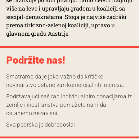
se razlikuje po tom pitanju. Tamo Zeleni naginju
više na levo i upravljaju gradom u koaliciji sa
socijal-demokratama. Stoga je najviše zadrški
prema tirkizno-zelenoj koaliciji, upravo u
glavnom gradu Austrije.
Podržite nas!
Smatramo da je jako važno da kritičko
novinarstvo ostane van komercijalnih interesa.
Podržavajući naš rad individualnim donacijama iz
zemlje i inostranstva pomažete nam da
ostanemo nezavisni.
Sva podrška je dobrodošla!