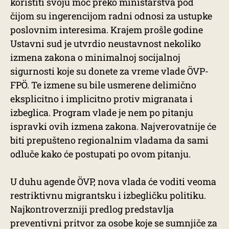
koristiti svoju moć preko ministarstva pod
čijom su ingerencijom radni odnosi za ustupke
poslovnim interesima. Krajem prošle godine
Ustavni sud je utvrdio neustavnost nekoliko
izmena zakona o minimalnoj socijalnoj
sigurnosti koje su donete za vreme vlade ÖVP-
FPÖ. Te izmene su bile usmerene delimično
eksplicitno i implicitno protiv migranata i
izbeglica. Program vlade je nem po pitanju
ispravki ovih izmena zakona. Najverovatnije će
biti prepušteno regionalnim vladama da sami
odluče kako će postupati po ovom pitanju.
U duhu agende ÖVP, nova vlada će voditi veoma
restriktivnu migrantsku i izbegličku politiku.
Najkontroverzniji predlog predstavlja
preventivni pritvor za osobe koje se sumnjiče za