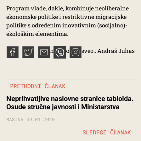
Program vlade, dakle, kombinuje neoliberalne
ekonomske politike i restriktivne migracijske
politike s određenim inovativnim (socijalno)-
ekološkim elementima.
S engleskog preveo:: Andraš Juhas
PRETHODNI ČLANAK
Neprihvatljive naslovne stranice tabloida.
Osude stručne javnosti i Ministarstva
MAŠINA
09.01.2020.
SLEDEĆI ČLANAK