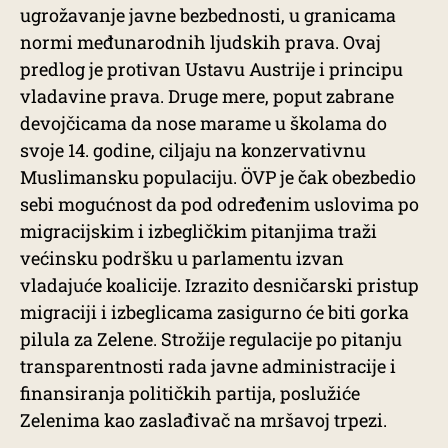
ugrožavanje javne bezbednosti, u granicama
normi međunarodnih ljudskih prava. Ovaj
predlog je protivan Ustavu Austrije i principu
vladavine prava. Druge mere, poput zabrane
devojčicama da nose marame u školama do
svoje 14. godine, ciljaju na konzervativnu
Muslimansku populaciju. ÖVP je čak obezbedio
sebi mogućnost da pod određenim uslovima po
migracijskim i izbegličkim pitanjima traži
većinsku podršku u parlamentu izvan
vladajuće koalicije. Izrazito desničarski pristup
migraciji i izbeglicama zasigurno će biti gorka
pilula za Zelene. Strožije regulacije po pitanju
transparentnosti rada javne administracije i
finansiranja političkih partija, poslužiće
Zelenima kao zaslađivač na mršavoj trpezi.