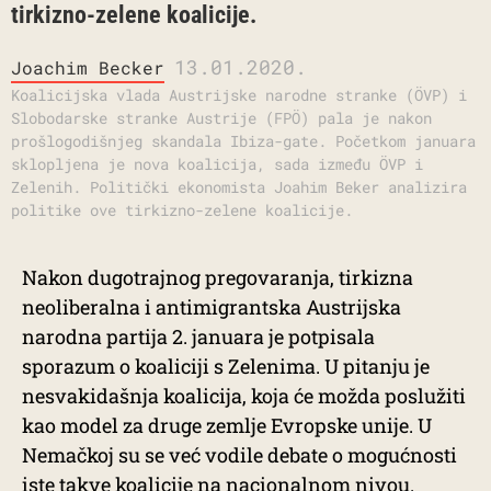
tirkizno-zelene koalicije.
13.01.2020.
Joachim Becker
Koalicijska vlada Austrijske narodne stranke (ÖVP) i
Slobodarske stranke Austrije (FPÖ) pala je nakon
prošlogodišnjeg skandala Ibiza-gate. Početkom januara
sklopljena je nova koalicija, sada između ÖVP i
Zelenih. Politički ekonomista Joahim Beker analizira
politike ove tirkizno-zelene koalicije.
Nakon dugotrajnog pregovaranja, tirkizna
neoliberalna i antimigrantska Austrijska
narodna partija 2. januara je potpisala
sporazum o koaliciji s Zelenima. U pitanju je
nesvakidašnja koalicija, koja će možda poslužiti
kao model za druge zemlje Evropske unije. U
Nemačkoj su se već vodile debate o mogućnosti
iste takve koalicije na nacionalnom nivou.