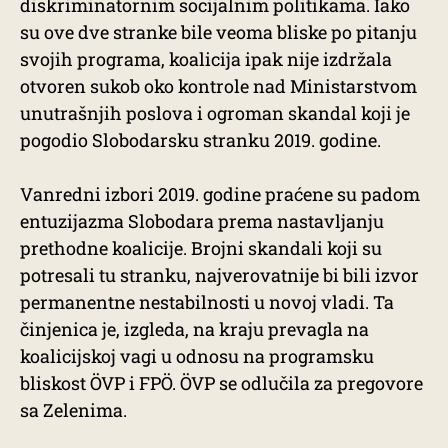
diskriminatornim socijalnim politikama. Iako
su ove dve stranke bile veoma bliske po pitanju
svojih programa, koalicija ipak nije izdržala
otvoren sukob oko kontrole nad Ministarstvom
unutrašnjih poslova i ogroman skandal koji je
pogodio Slobodarsku stranku 2019. godine.
Vanredni izbori 2019. godine praćene su padom
entuzijazma Slobodara prema nastavljanju
prethodne koalicije. Brojni skandali koji su
potresali tu stranku, najverovatnije bi bili izvor
permanentne nestabilnosti u novoj vladi. Ta
činjenica je, izgleda, na kraju prevagla na
koalicijskoj vagi u odnosu na programsku
bliskost ÖVP i FPÖ. ÖVP se odlučila za pregovore
sa Zelenima.