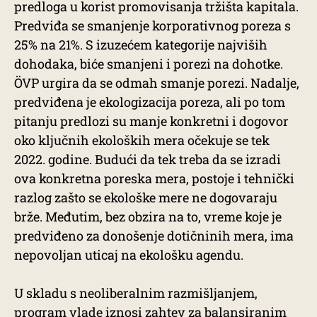
predloga u korist promovisanja tržišta kapitala.
Predviđa se smanjenje korporativnog poreza s
25% na 21%. S izuzećem kategorije najviših
dohodaka, biće smanjeni i porezi na dohotke.
ÖVP urgira da se odmah smanje porezi. Nadalje,
predviđena je ekologizacija poreza, ali po tom
pitanju predlozi su manje konkretni i dogovor
oko ključnih ekoloških mera očekuje se tek
2022. godine. Budući da tek treba da se izradi
ova konkretna poreska mera, postoje i tehnički
razlog zašto se ekološke mere ne dogovaraju
brže. Međutim, bez obzira na to, vreme koje je
predviđeno za donošenje dotičninih mera, ima
nepovoljan uticaj na ekološku agendu.
U skladu s neoliberalnim razmišljanjem,
program vlade iznosi zahtev za balansiranim