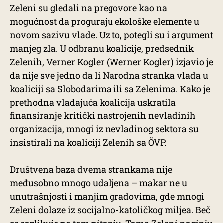
Zeleni su gledali na pregovore kao na
mogućnost da proguraju ekološke elemente u
novom sazivu vlade. Uz to, potegli su i argument
manjeg zla. U odbranu koalicije, predsednik
Zelenih, Verner Kogler (Werner Kogler) izjavio je
da nije sve jedno da li Narodna stranka vlada u
koaliciji sa Slobodarima ili sa Zelenima. Kako je
prethodna vladajuća koalicija uskratila
finansiranje kritički nastrojenih nevladinih
organizacija, mnogi iz nevladinog sektora su
insistirali na koaliciji Zelenih sa ÖVP.
Društvena baza dvema strankama nije
međusobno mnogo udaljena – makar ne u
unutrašnjosti i manjim gradovima, gde mnogi
Zeleni dolaze iz socijalno-katoličkog miljea. Beč