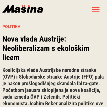
Skip
M
to
content
POLITIKA
Nova vlada Austrije:
Neoliberalizam s ekološkim
licem
Koalicijska vlada Austrijske narodne stranke
(ÖVP) i Slobodarske stranke Austrije (FPÖ) pala
je nakon prošlogodišnjeg skandala Ibiza-gate.
Početkom januara sklopljena je nova koalicija,
sada između ÖVP i Zelenih. Politički
ekonomista Joahim Beker analizira politike ove