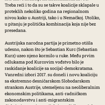
Treba reći i to da su se takve koalicije sklapale u
proteklih nekoliko godina na regionalnom
nivou kako u Austriji, tako i u Nemačkoj. Utoliko,
u pitanju je politička kombinacija koja nije bez
presedana.
Austrijska narodna partija je primetno otišla
udesno, nakon što je Sebastian Kurc (Sebastian
Kurz) uzeo njeno kormilo u ruke. Među prvim
odlukama pod Kurcovim vođstvo bilo je
raskidanje koalicije sa socijal-demokratama.
Vanredni izbori 2017. su doneli i novu koaliciju
sa ekstremno desničarskom Slobodarskom
strankom Austrije, utemeljenu na neoliberalnim
ekonomskim politikama, anti-radničkom
zakonodavstvu i anti-migrantskim