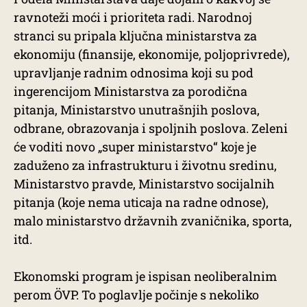
ravnoteži moći i prioriteta radi. Narodnoj
stranci su pripala ključna ministarstva za
ekonomiju (finansije, ekonomije, poljoprivrede),
upravljanje radnim odnosima koji su pod
ingerencijom Ministarstva za porodična
pitanja, Ministarstvo unutrašnjih poslova,
odbrane, obrazovanja i spoljnih poslova. Zeleni
će voditi novo „super ministarstvo“ koje je
zaduženo za infrastrukturu i životnu sredinu,
Ministarstvo pravde, Ministarstvo socijalnih
pitanja (koje nema uticaja na radne odnose),
malo ministarstvo državnih zvaničnika, sporta,
itd.
Ekonomski program je ispisan neoliberalnim
perom ÖVP. To poglavlje počinje s nekoliko