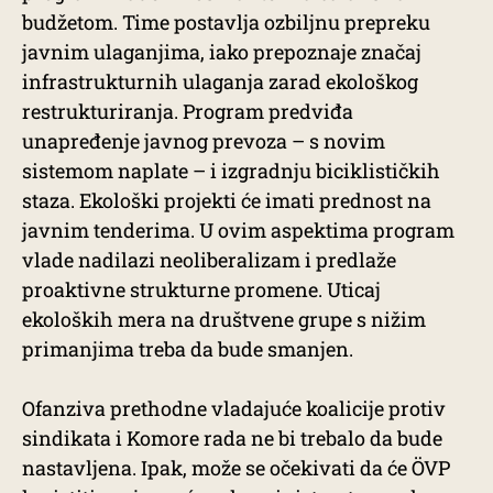
budžetom. Time postavlja ozbiljnu prepreku
javnim ulaganjima, iako prepoznaje značaj
infrastrukturnih ulaganja zarad ekološkog
restrukturiranja. Program predviđa
unapređenje javnog prevoza – s novim
sistemom naplate – i izgradnju biciklističkih
staza. Ekološki projekti će imati prednost na
javnim tenderima. U ovim aspektima program
vlade nadilazi neoliberalizam i predlaže
proaktivne strukturne promene. Uticaj
ekoloških mera na društvene grupe s nižim
primanjima treba da bude smanjen.
Ofanziva prethodne vladajuće koalicije protiv
sindikata i Komore rada ne bi trebalo da bude
nastavljena. Ipak, može se očekivati da će ÖVP