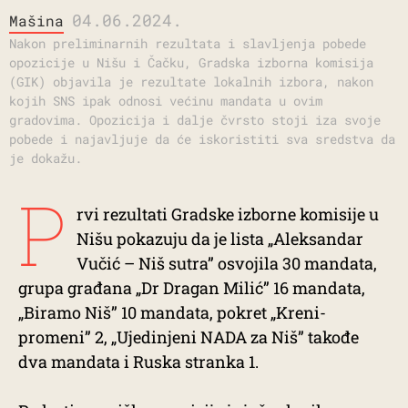
04.06.2024.
Mašina
Nakon preliminarnih rezultata i slavljenja pobede
opozicije u Nišu i Čačku, Gradska izborna komisija
(GIK) objavila je rezultate lokalnih izbora, nakon
kojih SNS ipak odnosi većinu mandata u ovim
gradovima. Opozicija i dalje čvrsto stoji iza svoje
pobede i najavljuje da će iskoristiti sva sredstva da
je dokažu.
P
rvi rezultati Gradske izborne komisije u
Nišu pokazuju da je lista „Aleksandar
Vučić – Niš sutra” osvojila 30 mandata,
grupa građana „Dr Dragan Milić” 16 mandata,
„Biramo Niš” 10 mandata, pokret „Kreni-
promeni” 2, „Ujedinjeni NADA za Niš” takođe
dva mandata i Ruska stranka 1.