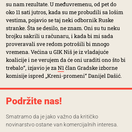
su nam rezultate. U međuvremenu, od pet do
oko 11 sati jutros, kada su me probudili sa lošim
vestima, pojavio se taj neki odbornik Ruske
stranke. Šta se desilo, ne znam. Oni su tu neku
brojku sakrili u računaru, i kada bi mi sada
proveravali sve redom potrošili bi mnogo
vremena. Većina u GIK Niš je iz vladajuće
koalicije i ne verujem da će oni uraditi ono što bi
trebalo“, izjavio je za
N1
član Gradske izborne
komisije ispred „Kreni-promeni“ Danijel Dašić.
Podržite nas!
Smatramo da je jako važno da kritičko
novinarstvo ostane van komercijalnih interesa.