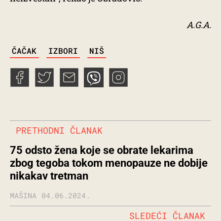
A.G.A.
TAGS
ČAČAK
IZBORI
NIŠ
PRETHODNI ČLANAK
75 odsto žena koje se obrate lekarima
zbog tegoba tokom menopauze ne dobije
nikakav tretman
MAŠINA
04.06.2024.
SLEDEĆI ČLANAK