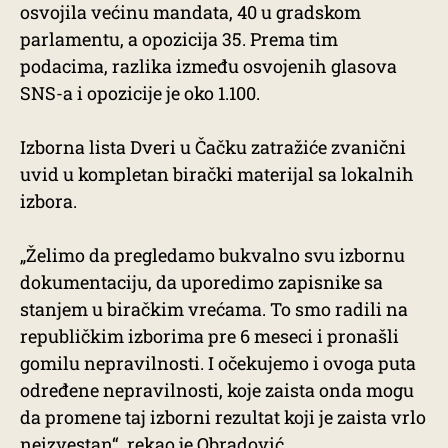
osvojila većinu mandata, 40 u gradskom
parlamentu, a opozicija 35. Prema tim
podacima, razlika između osvojenih glasova
SNS-a i opozicije je oko 1.100.
Izborna lista Dveri u Čačku zatražiće zvanični
uvid u kompletan birački materijal sa lokalnih
izbora.
„Želimo da pregledamo bukvalno svu izbornu
dokumentaciju, da uporedimo zapisnike sa
stanjem u biračkim vrećama. To smo radili na
republičkim izborima pre 6 meseci i pronašli
gomilu nepravilnosti. I očekujemo i ovoga puta
određene nepravilnosti, koje zaista onda mogu
da promene taj izborni rezultat koji je zaista vrlo
neizvestan“, rekao je Obradović.