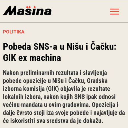
Skip
M
to
content
POLITIKA
Pobeda SNS-a u Nišu i Čačku:
GIK ex machina
Nakon preliminarnih rezultata i slavljenja
pobede opozicije u Nišu i Čačku, Gradska
izborna komisija (GIK) objavila je rezultate
lokalnih izbora, nakon kojih SNS ipak odnosi
većinu mandata u ovim gradovima. Opozicija i
dalje čvrsto stoji iza svoje pobede i najavljuje da
će iskoristiti sva sredstva da je dokažu.