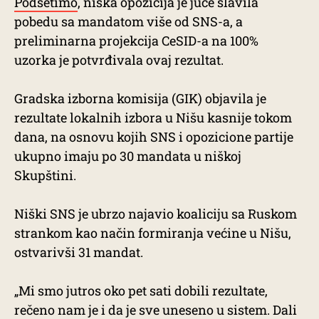
Podsetimo
, niška opozicija je juče slavila
pobedu sa mandatom više od SNS-a, a
preliminarna projekcija CeSID-a na 100%
uzorka je potvrđivala ovaj rezultat.
Gradska izborna komisija (GIK) objavila je
rezultate lokalnih izbora u Nišu kasnije tokom
dana, na osnovu kojih SNS i opozicione partije
ukupno imaju po 30 mandata u niškoj
Skupštini.
Niški SNS je ubrzo najavio koaliciju sa Ruskom
strankom kao način formiranja većine u Nišu,
ostvarivši 31 mandat.
„Mi smo jutros oko pet sati dobili rezultate,
rečeno nam je i da je sve uneseno u sistem. Dali