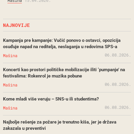
Mašina
15.04.2026.
NAJNOVIJE
Kampanja pre kampanje: Vučić ponovo o ostavci, opozicija
osuđuje napad na reditelja, neslaganja u redovima SPS-a
06.08.2026.
Mašina
Koncerti kao prostori političke mobilizacije iliti ‘pumpanje’ na
festivalima: Rokenrol je muzika pobune
06.08.2026.
Mašina
Kome mladi više veruju – SNS-u ili studentima?
06.08.2026.
Mašina
Najbolje rešenje za požare je trenutno kiša, jer je država
zakazala u preventivi