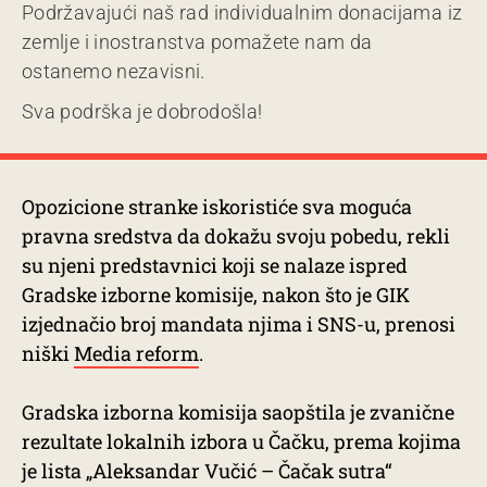
Podržavajući naš rad individualnim donacijama iz
zemlje i inostranstva pomažete nam da
ostanemo nezavisni.
Sva podrška je dobrodošla!
Opozicione stranke iskoristiće sva moguća
pravna sredstva da dokažu svoju pobedu, rekli
su njeni predstavnici koji se nalaze ispred
Gradske izborne komisije, nakon što je GIK
izjednačio broj mandata njima i SNS-u, prenosi
niški
Media reform
.
Gradska izborna komisija saopštila je zvanične
rezultate lokalnih izbora u Čačku, prema kojima
je lista „Aleksandar Vučić – Čačak sutra“