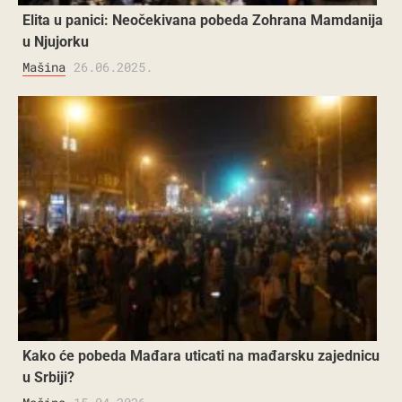
Elita u panici: Neočekivana pobeda Zohrana Mamdanija
u Njujorku
Mašina
26.06.2025.
Kako će pobeda Mađara uticati na mađarsku zajednicu
u Srbiji?