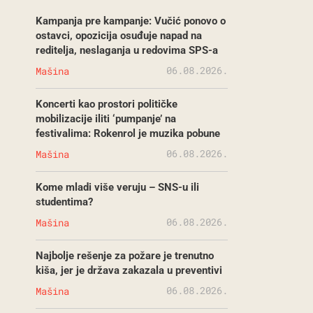
Kampanja pre kampanje: Vučić ponovo o
ostavci, opozicija osuđuje napad na
reditelja, neslaganja u redovima SPS-a
06.08.2026.
Mašina
Koncerti kao prostori političke
mobilizacije iliti ‘pumpanje’ na
festivalima: Rokenrol je muzika pobune
06.08.2026.
Mašina
Kome mladi više veruju – SNS-u ili
studentima?
06.08.2026.
Mašina
Najbolje rešenje za požare je trenutno
kiša, jer je država zakazala u preventivi
06.08.2026.
Mašina