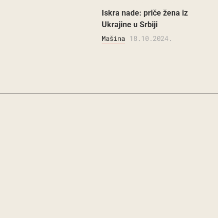
Iskra nade: priče žena iz
Ukrajine u Srbiji
Mašina
18.10.2024.