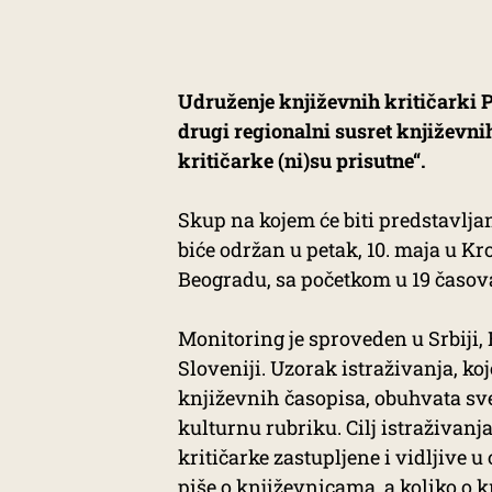
Udruženje književnih kritičarki P
drugi regionalni susret književnih
kritičarke (ni)su prisutne“.
Skup na kojem će biti predstavlja
biće održan u petak, 10. maja u 
Beogradu, sa početkom u 19 časov
Monitoring je sproveden u Srbiji, 
Sloveniji. Uzorak istraživanja, koj
književnih časopisa, obuhvata sve
kulturnu rubriku. Cilj istraživanj
kritičarke zastupljene i vidljive 
piše o književnicama, a koliko o 