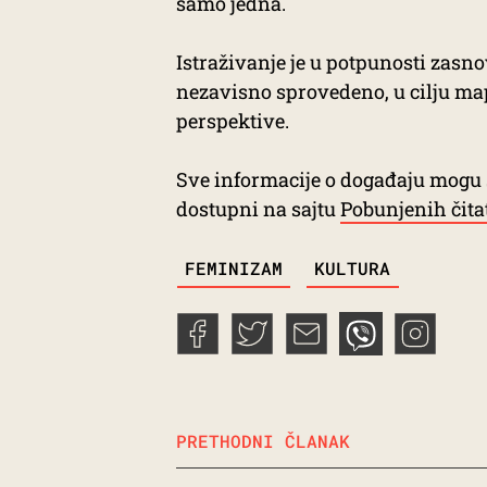
samo jedna.
Istraživanje je u potpunosti zas
nezavisno sprovedeno, u cilju map
perspektive.
Sve informacije o događaju mogu 
dostupni na sajtu
Pobunjenih čitat
TAGS
FEMINIZAM
KULTURA
PRETHODNI ČLANAK