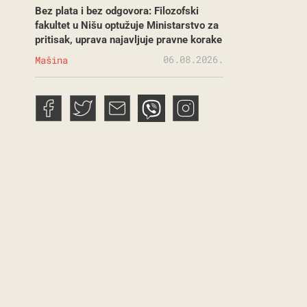
Bez plata i bez odgovora: Filozofski
fakultet u Nišu optužuje Ministarstvo za
pritisak, uprava najavljuje pravne korake
06.08.2026.
Mašina