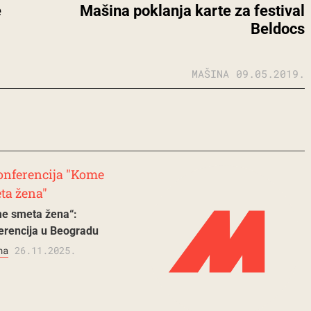
e
Mašina poklanja karte za festival
Beldocs
MAŠINA
09.05.2019.
e smeta žena“:
erencija u Beogradu
na
26.11.2025.