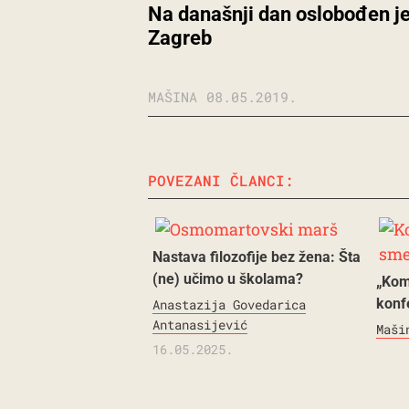
Na današnji dan oslobođen j
Zagreb
MAŠINA
08.05.2019.
POVEZANI ČLANCI:
Nastava filozofije bez žena: Šta
(ne) učimo u školama?
„Kom
konf
Anastazija Govedarica
Antanasijević
Maši
16.05.2025.