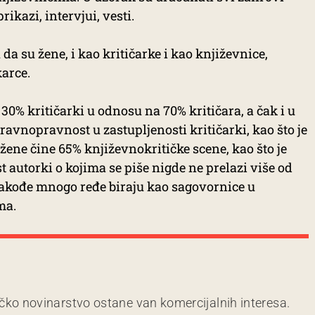
rikazi, intervjui, vesti.
a su žene, i kao kritičarke i kao književnice,
arce.
0% kritičarki u odnosu na 70% kritičara, a čak i u
avnopravnost u zastupljenosti kritičarki, kao što je
žene čine 65% književnokritičke scene, kao što je
t autorki o kojima se piše nigde ne prelazi više od
takođe mnogo ređe biraju kao sagovornice u
ma.
čko novinarstvo ostane van komercijalnih interesa.