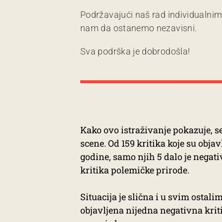
Podržavajući naš rad individualni
nam da ostanemo nezavisni.
Sva podrška je dobrodošla!
Kako ovo istraživanje pokazuje, s
scene. Od 159 kritika koje su obja
godine, samo njih 5 dalo je negat
kritika polemičke prirode.
Situacija je slična i u svim ostali
objavljena nijedna negativna krit