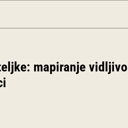
eljke: mapiranje vidljivo
ci