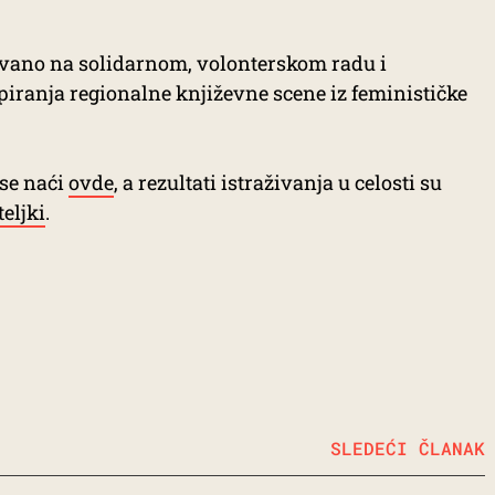
novano na solidarnom, volonterskom radu i
iranja regionalne književne scene iz feminističke
se naći
ovde
, a rezultati istraživanja u celosti su
eljki
.
SLEDEĆI ČLANAK