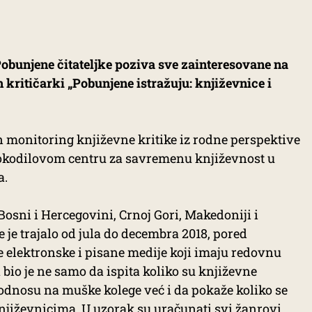
obunjene čitateljke poziva sve zainteresovane na
 kritičarki „Pobunjene istražuju: književnice i
n monitoring književne kritike iz rodne perspektive
Krokodilovom centru za savremenu književnost u
a.
Bosni i Hercegovini, Crnoj Gori, Makedoniji i
e je trajalo od jula do decembra 2018, pored
 elektronske i pisane medije koji imaju redovnu
a bio je ne samo da ispita koliko su književne
u odnosu na muške kolege već i da pokaže koliko se
književnicima. U uzorak su uračunati svi žanrovi