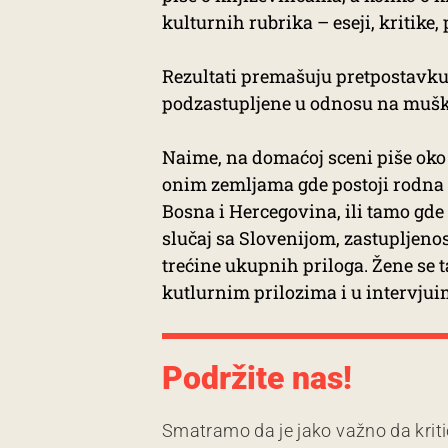
kulturnih rubrika – eseji, kritike, p
Rezultati premašuju pretpostavku d
podzastupljene u odnosu na mušk
Naime, na domaćoj sceni piše oko 3
onim zemljama gde postoji rodna r
Bosna i Hercegovina, ili tamo gde 
slučaj sa Slovenijom, zastupljenos
trećine ukupnih priloga. Žene se 
kutlurnim prilozima i u intervjui
Podržite nas!
Smatramo da je jako važno da kriti