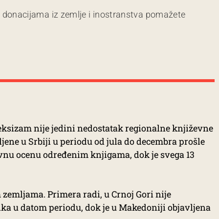
m donacijama iz zemlje i inostranstva pomažete
eksizam nije jedini nedostatak regionalne književne
vljene u Srbiji u periodu od jula do decembra prošle
ivnu ocenu određenim knjigama, dok je svega 13
m zemljama. Primera radi, u Crnoj Gori nije
ika u datom periodu, dok je u Makedoniji objavljena