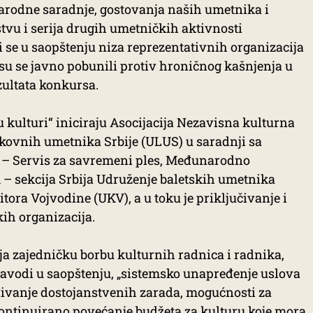
narodne saradnje, gostovanja naših umetnika i
vu i serija drugih umetničkih aktivnosti
i se u saopštenju niza reprezentativnih organizacija
 su se javno pobunili protiv hroničnog kašnjenja u
zultata konkursa.
kulturi“ iniciraju Asocijacija Nezavisna kulturna
ikovnih umetnika Srbije (ULUS) u saradnji sa
a – Servis za savremeni ples, Međunarodno
 – sekcija Srbija Udruženje baletskih umetnika
ora Vojvodine (UKV), a u toku je priključivanje i
kih organizacija.
ja zajedničku borbu kulturnih radnica i radnika,
navodi u saopštenju, „sistemsko unapređenje uslova
đivanje dostojanstvenih zarada, mogućnosti za
 kontinuirano povećanje budžeta za kulturu koje mora