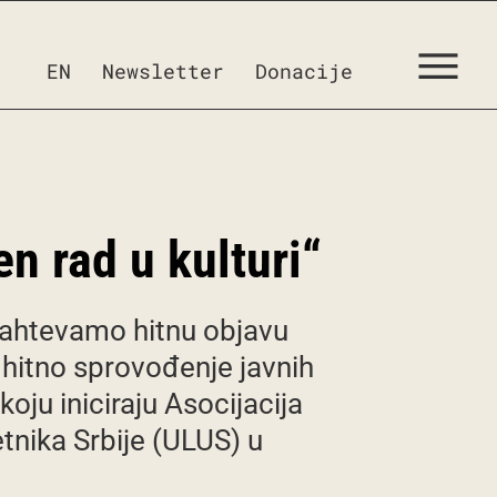
EN
Newsletter
Donacije
n rad u kulturi“
zahtevamo hitnu objavu
i hitno sprovođenje javnih
ju iniciraju Asocijacija
tnika Srbije (ULUS) u