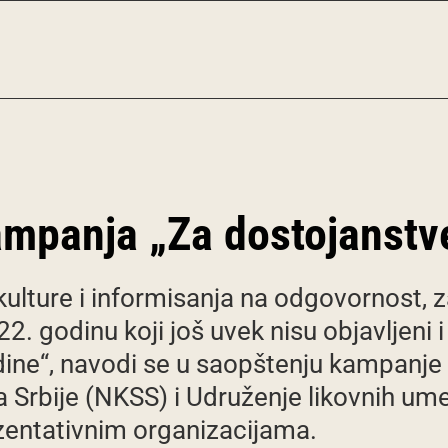
mpanja „Za dostojanstve
ulture i informisanja na odgovornost, 
2. godinu koji još uvek nisu objavljeni 
ne“, navodi se u saopštenju kampanje ko
 Srbije (NKSS) i Udruženje likovnih ume
zentativnim organizacijama.