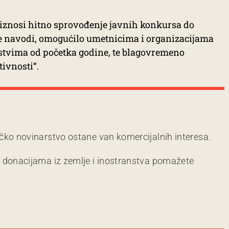
 iznosi hitno sprovođenje javnih konkursa do
 se navodi, omogućilo umetnicima i organizacijama
stvima od početka godine, te blagovremeno
tivnosti“.
čko novinarstvo ostane van komercijalnih interesa.
m donacijama iz zemlje i inostranstva pomažete