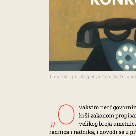
Ilustracija; Kampanja "Za dostojans
„O
vakvim neodgovornim 
krši zakonom propisani
velikog broja umetnic
radnica i radnika, i dovodi se u 