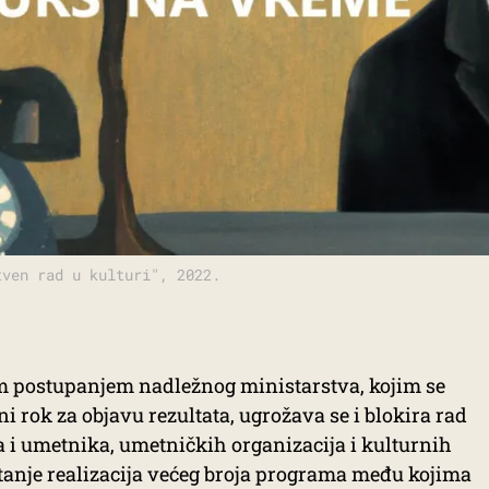
tven rad u kulturi", 2022.
postupanjem nadležnog ministarstva, kojim se
 rok za objavu rezultata, ugrožava se i blokira rad
a i umetnika, umetničkih organizacija i kulturnih
pitanje realizacija većeg broja programa među kojima