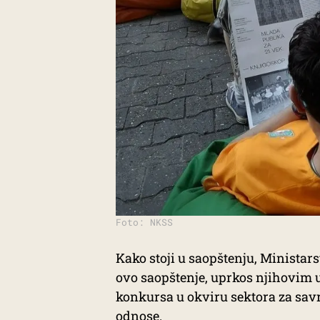
Foto: NKSS
Kako stoji u saopštenju, Ministars
ovo saopštenje, uprkos njihovim u
konkursa u okviru sektora za sa
odnose.