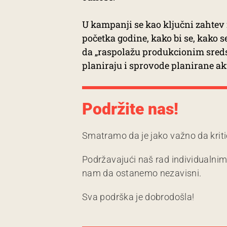
U kampanji se kao ključni zahtev
početka godine, kako bi se, kako
da „raspolažu produkcionim sred
planiraju i sprovode planirane ak
Podržite nas!
Smatramo da je jako važno da kriti
Podržavajući naš rad individualni
nam da ostanemo nezavisni.
Sva podrška je dobrodošla!