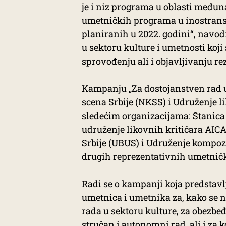
je i niz programa u oblasti među
umetničkih programa u inostranst
planiranih u 2022. godini“, navod
u sektoru kulture i umetnosti koji
sprovođenju ali i objavljivanju re
Kampanju „Za dostojanstven rad u 
scena Srbije (NKSS) i Udruženje l
sledećim organizacijama: Stanic
udruženje likovnih kritičara AICA
Srbije (UBUS) i Udruženje kompozit
drugih reprezentativnih umetnič
Radi se o kampanji koja predstavl
umetnica i umetnika za, kako se 
rada u sektoru kulture, za obezbe
stručan i autonomni rad, ali i za