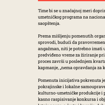
Time bi se u značajnoj meri dopri
umetničkog programa na nacionaln
saopštenja.
Prema mišljenju pomenutih organ
sprovodi, budući da pravovremeno
angažman, niti je potrebno imati 
predviđeno vreme za žiriranje pris
proces završi u poslednjem kvarta
kapmanje, „nema opravdanja za kaš
Pomenuta inicijativa pokrenuta je 
pokrajinske i lokalne samouprave
kulturno-umetničke produkcije i p
kasno raspisivanje konkursa i obj