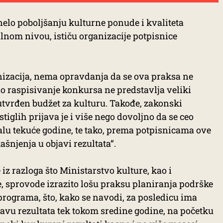
nelo poboljšanju kulturne ponude i kvaliteta
om nivou, ističu organizacije potpisnice
izacija, nema opravdanja da se ova praksa ne
 raspisivanje konkursa ne predstavlja veliki
utvrđen budžet za kulturu. Takođe, zakonski
tiglih prijava je i više nego dovoljno da se ceo
lu tekuće godine, te tako, prema potpisnicama ove
njenja u objavi rezultata“.
iz razloga što Ministarstvo kulture, kao i
, sprovode izrazito lošu praksu planiranja podrške
rograma, što, kako se navodi, za posledicu ima
avu rezultata tek tokom sredine godine, na početku