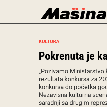
Skip
to
content
KULTURA
Pokrenuta je ka
„Pozivamo Ministarstvo k
rezultata konkursa za 202
konkursa do početka godi
Nezavisna kulturna scena
saradnji sa drugim repre