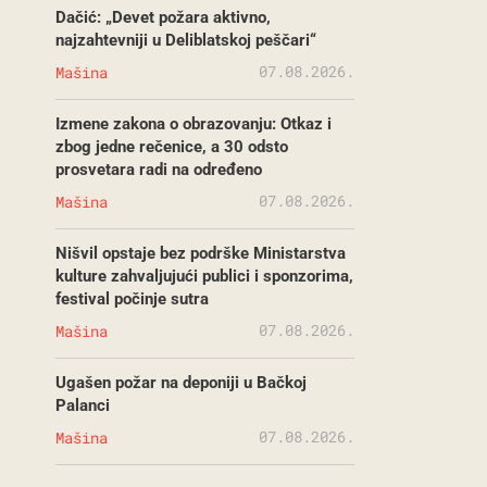
Dačić: „Devet požara aktivno,
najzahtevniji u Deliblatskoj peščari“
07.08.2026.
Mašina
Izmene zakona o obrazovanju: Otkaz i
zbog jedne rečenice, a 30 odsto
prosvetara radi na određeno
07.08.2026.
Mašina
Nišvil opstaje bez podrške Ministarstva
kulture zahvaljujući publici i sponzorima,
festival počinje sutra
07.08.2026.
Mašina
Ugašen požar na deponiji u Bačkoj
Palanci
07.08.2026.
Mašina