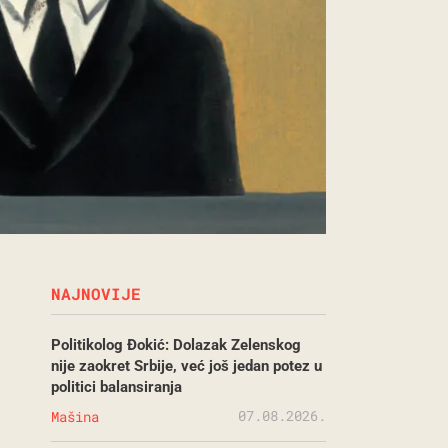
NAJNOVIJE
Politikolog Đokić: Dolazak Zelenskog
nije zaokret Srbije, već još jedan potez u
politici balansiranja
07.08.2026.
Mašina