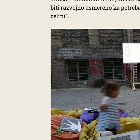
biti razvojno usmereno ka potreb
celini“.