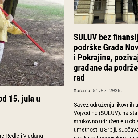
SULUV bez finansi
podrške Grada No
i Pokrajine, poziva
građane da podrže
rad
Mašina
01.07.2026.
d 15. jula u
Savez udruženja likovnih 
Vojvodine (SULUV), najstar
strukovno udruženje u obla
umetnosti u Srbiji, suočav
ne Redle i Vladana
ozbiljnim finansijskim iz