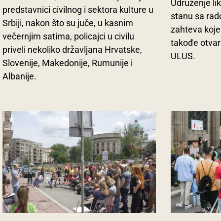
Udruženje li
predstavnici civilnog i sektora kulture u
stanu sa rad
Srbiji, nakon što su juče, u kasnim
zahteva koje
večernjim satima, policajci u civilu
takođe otvara
priveli nekoliko državljana Hrvatske,
ULUS.
Slovenije, Makedonije, Rumunije i
Albanije.