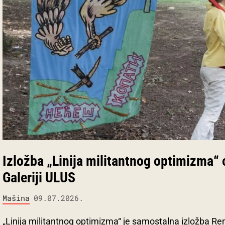
Izložba „Linija militantnog optimizma“ o
Galeriji ULUS
Mašina
09.07.2026.
„Linija militantnog optimizma“ je samostalna izložba Re