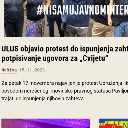
ULUS objavio protest do ispunjenja zah
potpisivanje ugovora za „Cvijetu“
Mašina
15.11.2023.
Za petak 17. novembra najavljen je protest Udruženja li
povodom nerešenog imovinsko-pravnog statusa Paviljona
trajati do ispunjenja njihovih zahteva.