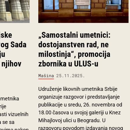
jske
„Samostalni umetnici:
vog Sada
dostojanstven rad, ne
ju
milostinja“, promocija
 njihov
zbornika u ULUS-u
Mašina
25.11.2025.
Udruženje likovnih umetnika Srbije
organizuje razgovor i predstavljanje
umetnika
publikacije u sredu, 26. novembra od
ije
18.00 časova u svojoj galeriji u Knez
sti vizuelnih
Mihajlovoj ulici u Beogradu. U
a se sa
razgovoru povodom izdavanja novog
azovima nakon