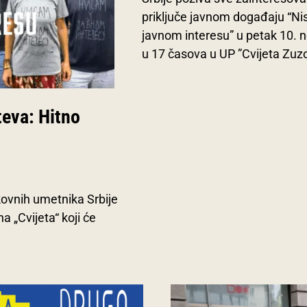
priključe javnom događaju “N
javnom interesu” u petak 10.
u 17 časova u UP ”Cvijeta Zuzo
teva: Hitno
kovnih umetnika Srbije
 „Cvijeta“ koji će