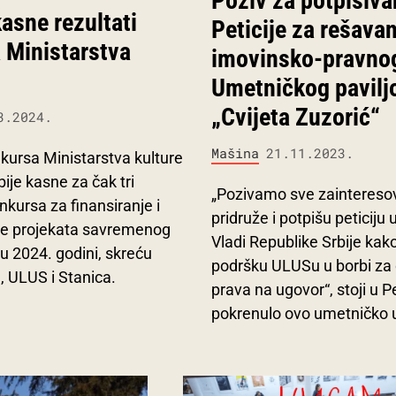
Poziv za potpisiva
asne rezultati
Peticije za rešavan
 Ministarstva
imovinsko-pravnog
Umetničkog pavilj
„Cvijeta Zuzorić“
3.2024.
Mašina
21.11.2023.
nkursa Ministarstva kulture
ije kasne za čak tri
„Pozivamo sve zaintereso
nkursa za finansiranje i
pridruže i potpišu peticiju
je projekata savremenog
Vladi Republike Srbije kako
u 2024. godini, skreću
podršku ULUSu u borbi za 
 ULUS i Stanica.
prava na ugovor“, stoji u Pet
pokrenulo ovo umetničko 