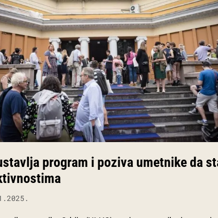
stavlja program i poziva umetnike da st
ktivnostima
1.2025.