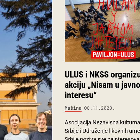
ULUS i NKSS organiz
akciju „Nisam u javn
interesu“
Mašina
08.11.2023.
Asocijacija Nezavisna kulturn
Srbije i Udruženje likovnih um
Srbije poziva sve zainteresov