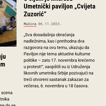
Umetnički paviljon „Cvijeta
Zuzorić“
Mašina
06.11.2023.
„Sva dosadašnja obraćanja
nadležnima, kao i prethodna dva
razgovora na ovu temu, ukazuju da
Paviljon nije tema aktuelne kulturne
uju
politike – zato 17. novembra krećemo
om
u protest!“, saopštili su iz Udruženja
likovnih umetnika Srbije pozivajući na
treći otvoreni sastanak zakazan za
večeras, 6. novembra u 18 časova.
a scena
etnika
ane da se