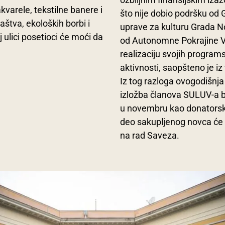
kvarele, tekstilne banere i
što nije dobio podršku od
štva, ekoloških borbi i
uprave za kulturu Grada N
 ulici posetioci će moći da
od Autonomne Pokrajine V
realizaciju svojih program
aktivnosti, saopšteno je i
Iz tog razloga ovogodišnja
izložba članova SULUV-a 
u novembru kao donatorska
deo sakupljenog novca će 
na rad Saveza.