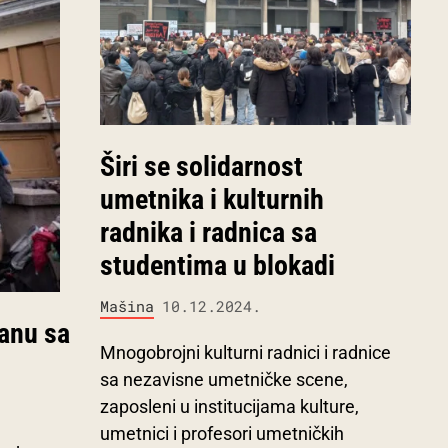
Širi se solidarnost
umetnika i kulturnih
radnika i radnica sa
studentima u blokadi
Mašina
10.12.2024.
anu sa
Mnogobrojni kulturni radnici i radnice
sa nezavisne umetničke scene,
zaposleni u institucijama kulture,
umetnici i profesori umetničkih