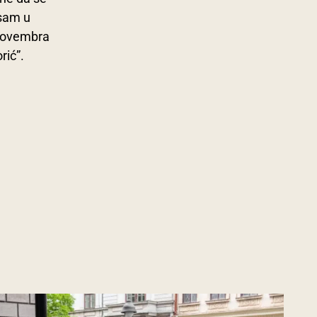
isam u
 novembra
rić”.