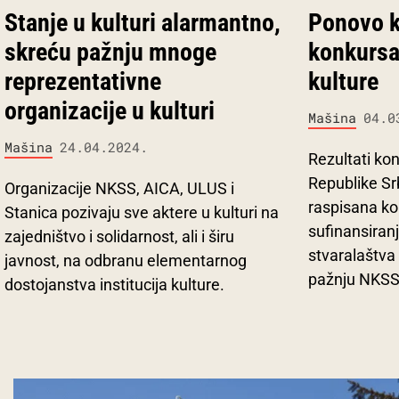
Stanje u kulturi alarmantno,
Ponovo k
skreću pažnju mnoge
konkursa
reprezentativne
kulture
organizacije u kulturi
Mašina
04.0
Mašina
24.04.2024.
Rezultati ko
Republike Srb
Organizacije NKSS, AICA, ULUS i
raspisana ko
Stanica pozivaju sve aktere u kulturi na
sufinansiran
zajedništvo i solidarnost, ali i širu
stvaralaštva 
javnost, na odbranu elementarnog
pažnju NKSS,
dostojanstva institucija kulture.