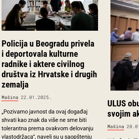
Policija u Beogradu privela
i deportovala kulturne
radnike i aktere civilnog
društva iz Hrvatske i drugih
zemalja
Mašina
22.01.2025.
ULUS obu
„Pozivamo javnost da ovaj događaj
svojim a
shvati kao znak da više ne sme biti
Mašina
20.0
tolerantna prema ovakvom delovanju
vlastodržaca“, naveli su u saopštenju