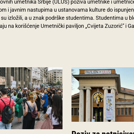
kovnih umetnika Srbije (ULUS) poziva umetnike i umetnic
om i javnim nastupima u ustanovama kulture do ispunjen
 su izložili, a u znak podrške studentima. Studentima u b
ju na korišćenje Umetnički paviljon „Cvijeta Zuzorić” i Ga