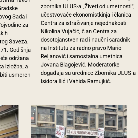
zbornika ULUS-a „Živeti od umetnosti“,
 Gradske
učestvovaće ekonomistkinja i članica
ovog Sada i
Centra za istraživanje nejednakosti
ojvodine za
Nikolina Vujačić, član Centra za
skih
dosotojanstven rad i naučni saradnik
z tog Saveza.
na Institutu za radno pravo Mario
 71. Godišnja
Reljanović i samostalna umetnica
biće održana
Jovana Blagojević. Moderatorke
 izložba, a
događaja su urednice Zbornika ULUS-a
biti usmeren
Isidora Ilić i Vahida Ramujkić.