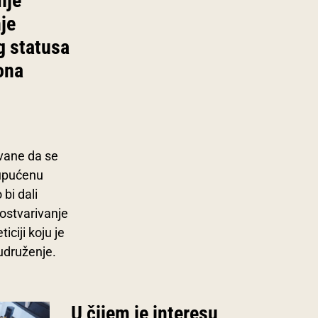
nje
je
 statusa
ona
vane da se
 upućenu
 bi dali
ostvarivanje
iciji koju je
udruženje.
U čijem je interesu