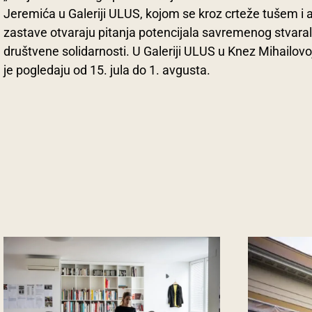
Jeremića u Galeriji ULUS, kojom se kroz crteže tušem i a
zastave otvaraju pitanja potencijala savremenog stvarala
društvene solidarnosti. U Galeriji ULUS u Knez Mihailovoj
je pogledaju od 15. jula do 1. avgusta.