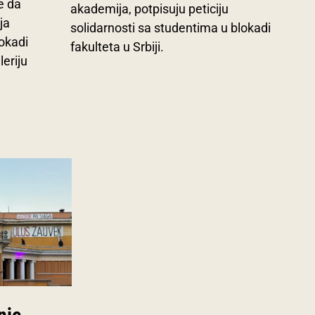
e da
akademija, potpisuju peticiju
ja
solidarnosti sa studentima u blokadi
lokadi
fakulteta u Srbiji.
leriju