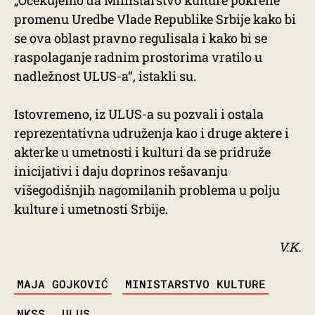
„Očekujemo da Ministarstvo kulture pokrene
promenu Uredbe Vlade Republike Srbije kako bi
se ova oblast pravno regulisala i kako bi se
raspolaganje radnim prostorima vratilo u
nadležnost ULUS-a“, istakli su.
Istovremeno, iz ULUS-a su pozvali i ostala
reprezentativna udruženja kao i druge aktere i
akterke u umetnosti i kulturi da se pridruže
inicijativi i daju doprinos rešavanju
višegodišnjih nagomilanih problema u polju
kulture i umetnosti Srbije.
V.K.
TAGS
MAJA GOJKOVIĆ
MINISTARSTVO KULTURE
NKSS
ULUS