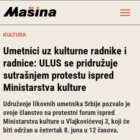
Skip
M
to
content
KULTURA
Umetnici uz kulturne radnike i
radnice: ULUS se pridružuje
sutrašnjem protestu ispred
Ministarstva kulture
Udruženje likovnih umetnika Srbije pozvalo je
svoje članstvo na protestni forum ispred
Ministarstva kulture u Vlajkovićevoj 3, koji će
biti održan u četvrtak 8. juna u 12 časova.