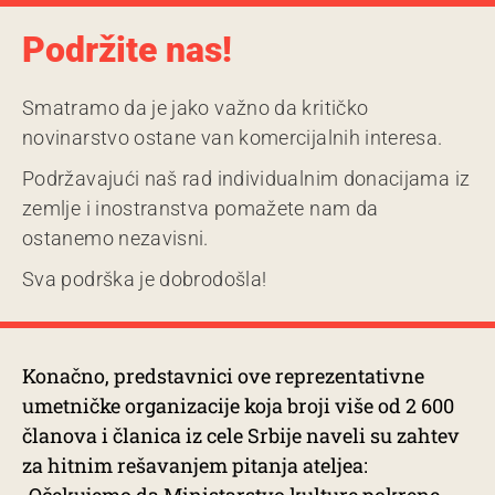
Podržite nas!
Smatramo da je jako važno da kritičko
novinarstvo ostane van komercijalnih interesa.
Podržavajući naš rad individualnim donacijama iz
zemlje i inostranstva pomažete nam da
ostanemo nezavisni.
Sva podrška je dobrodošla!
Konačno, predstavnici ove reprezentativne
umetničke organizacije koja broji više od 2 600
članova i članica iz cele Srbije naveli su zahtev
za hitnim rešavanjem pitanja ateljea: