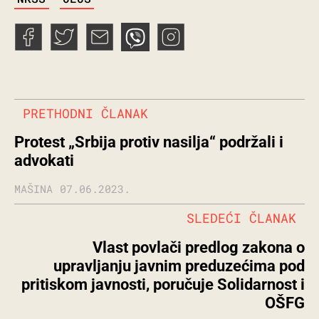
PRETHODNI ČLANAK
Protest „Srbija protiv nasilja“ podržali i
advokati
MAŠINA
07.06.2023.
SLEDEĆI ČLANAK
Vlast povlači predlog zakona o
upravljanju javnim preduzećima pod
pritiskom javnosti, poručuje Solidarnost i
OŠFG