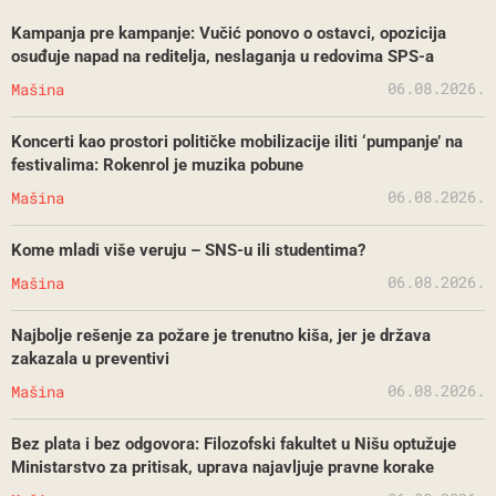
Kampanja pre kampanje: Vučić ponovo o ostavci, opozicija
osuđuje napad na reditelja, neslaganja u redovima SPS-a
06.08.2026.
Mašina
Koncerti kao prostori političke mobilizacije iliti ‘pumpanje’ na
festivalima: Rokenrol je muzika pobune
06.08.2026.
Mašina
Kome mladi više veruju – SNS-u ili studentima?
06.08.2026.
Mašina
Najbolje rešenje za požare je trenutno kiša, jer je država
zakazala u preventivi
06.08.2026.
Mašina
Bez plata i bez odgovora: Filozofski fakultet u Nišu optužuje
Ministarstvo za pritisak, uprava najavljuje pravne korake