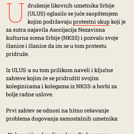
U
druženje likovnih umetnika Srbije
(ULUS) oglasilo se juče saopštenjem
kojim podržavaju
protestni skup
koji je
za sutra najavila Asocijacija Nezavisna
kulturna scena Srbije (NKSS) i pozvalo svoje
članice i članice da im se u tom protestu
pridruže.
Iz ULUS-a su tom prilikom naveli i ključne
zahteve kojim će se pridružiti svojim
koleginicama i kolegama iz NKSS-a borbi za
bolje radne uslove.
Prvi zahtev se odnosi na hitno rešavanje
problema dugovanja samostalnih umetnika: