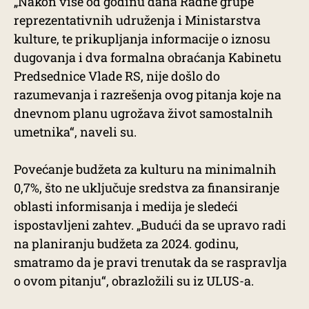
„Nakon više od godinu dana Radne grupe
reprezentativnih udruženja i Ministarstva
kulture, te prikupljanja informacije o iznosu
dugovanja i dva formalna obraćanja Kabinetu
Predsednice Vlade RS, nije došlo do
razumevanja i razrešenja ovog pitanja koje na
dnevnom planu ugrožava život samostalnih
umetnika“, naveli su.
Povećanje budžeta za kulturu na minimalnih
0,7%, što ne uključuje sredstva za finansiranje
oblasti informisanja i medija je sledeći
ispostavljeni zahtev. „Budući da se upravo radi
na planiranju budžeta za 2024. godinu,
smatramo da je pravi trenutak da se raspravlja
o ovom pitanju“, obrazložili su iz ULUS-a.