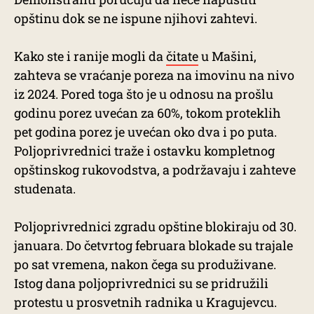
opštinu dok se ne ispune njihovi zahtevi.
Kako ste i ranije mogli da
čitate
u Mašini,
zahteva se vraćanje poreza na imovinu na nivo
iz 2024. Pored toga što je u odnosu na prošlu
godinu porez uvećan za 60%, tokom proteklih
pet godina porez je uvećan oko dva i po puta.
Poljoprivrednici traže i ostavku kompletnog
opštinskog rukovodstva, a podržavaju i zahteve
studenata.
Poljoprivrednici zgradu opštine blokiraju od 30.
januara. Do četvrtog februara blokade su trajale
po sat vremena, nakon čega su produživane.
Istog dana poljoprivrednici su se pridružili
protestu u prosvetnih radnika u Kragujevcu.