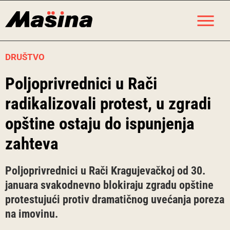
Skip
M
to
content
DRUŠTVO
Poljoprivrednici u Rači
radikalizovali protest, u zgradi
opštine ostaju do ispunjenja
zahteva
Poljoprivrednici u Rači Kragujevačkoj od 30.
januara svakodnevno blokiraju zgradu opštine
protestujući protiv dramatičnog uvećanja poreza
na imovinu.