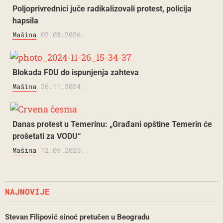
Poljoprivrednici juče radikalizovali protest, policija
hapsila
Mašina
02.03.2026.
Blokada FDU do ispunjenja zahteva
Mašina
26.11.2024.
Danas protest u Temerinu: „Građani opštine Temerin će
prošetati za VODU“
Mašina
12.09.2025.
NAJNOVIJE
Stevan Filipović sinoć pretučen u Beogradu