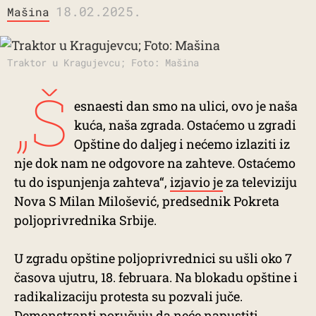
18.02.2025.
Mašina
Traktor u Kragujevcu; Foto: Mašina
„Š
esnaesti dan smo na ulici, ovo je naša
kuća, naša zgrada. Ostaćemo u zgradi
Opštine do daljeg i nećemo izlaziti iz
nje dok nam ne odgovore na zahteve. Ostaćemo
tu do ispunjenja zahteva“,
izjavio je
za televiziju
Nova S Milan Milošević, predsednik Pokreta
poljoprivrednika Srbije.
U zgradu opštine poljoprivrednici su ušli oko 7
časova ujutru, 18. februara. Na blokadu opštine i
radikalizaciju protesta su pozvali juče.
Demonstranti poručuju da neće napustiti