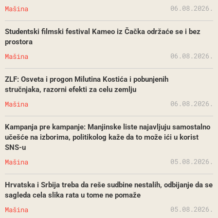
06.08.2026.
Mašina
Studentski filmski festival Kameo iz Čačka održaće se i bez
prostora
06.08.2026.
Mašina
ZLF: Osveta i progon Milutina Kostića i pobunjenih
stručnjaka, razorni efekti za celu zemlju
06.08.2026.
Mašina
Kampanja pre kampanje: Manjinske liste najavljuju samostalno
učešće na izborima, politikolog kaže da to može ići u korist
SNS-u
05.08.2026.
Mašina
Hrvatska i Srbija treba da reše sudbine nestalih, odbijanje da se
sagleda cela slika rata u tome ne pomaže
05.08.2026.
Mašina