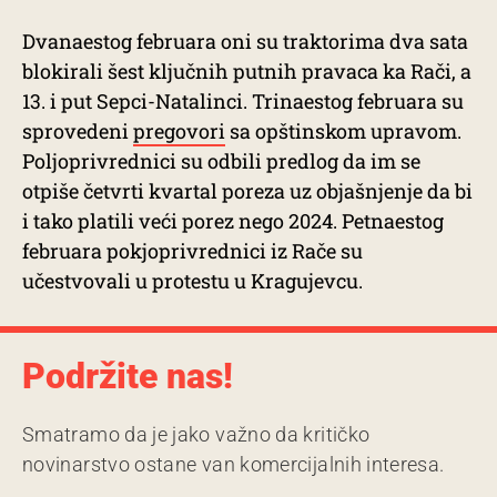
Dvanaestog februara oni su traktorima dva sata
blokirali šest ključnih putnih pravaca ka Rači, a
13. i put Sepci-Natalinci. Trinaestog februara su
sprovedeni
pregovori
sa opštinskom upravom.
Poljoprivrednici su odbili predlog da im se
otpiše četvrti kvartal poreza uz objašnjenje da bi
i tako platili veći porez nego 2024. Petnaestog
februara pokjoprivrednici iz Rače su
učestvovali u protestu u Kragujevcu.
Podržite nas!
Smatramo da je jako važno da kritičko
novinarstvo ostane van komercijalnih interesa.