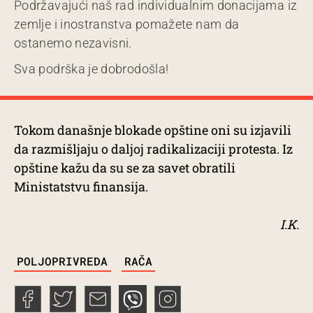
Podržavajući naš rad individualnim donacijama iz
zemlje i inostranstva pomažete nam da
ostanemo nezavisni.
Sva podrška je dobrodošla!
Tokom današnje blokade opštine oni su izjavili
da razmišljaju o daljoj radikalizaciji protesta. Iz
opštine kažu da su se za savet obratili
Ministatstvu finansija.
I.K.
TAGS
POLJOPRIVREDA
RAČA