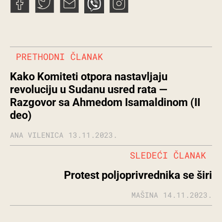
PRETHODNI ČLANAK
Kako Komiteti otpora nastavljaju
revoluciju u Sudanu usred rata —
Razgovor sa Ahmedom Isamaldinom (II
deo)
ANA VILENICA
13.11.2023.
SLEDEĆI ČLANAK
Protest poljoprivrednika se širi
MAŠINA
14.11.2023.