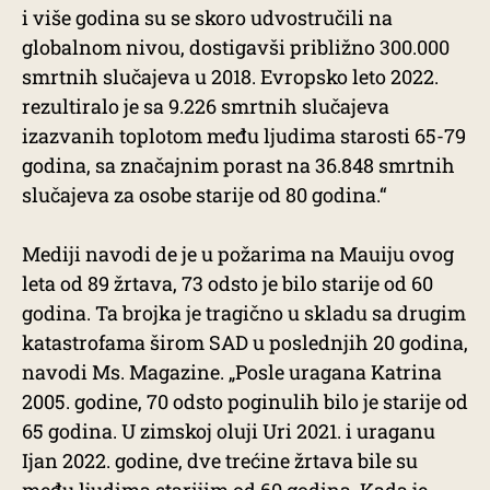
i više godina su se skoro udvostručili na
globalnom nivou, dostigavši približno 300.000
smrtnih slučajeva u 2018. Evropsko leto 2022.
rezultiralo je sa 9.226 smrtnih slučajeva
izazvanih toplotom među ljudima starosti 65-79
godina, sa značajnim porast na 36.848 smrtnih
slučajeva za osobe starije od 80 godina.“
Mediji navodi de je u požarima na Mauiju ovog
leta od 89 žrtava, 73 odsto je bilo starije od 60
godina. Ta brojka je tragično u skladu sa drugim
katastrofama širom SAD u poslednjih 20 godina,
navodi Ms. Magazine. „Posle uragana Katrina
2005. godine, 70 odsto poginulih bilo je starije od
65 godina. U zimskoj oluji Uri 2021. i uraganu
Ijan 2022. godine, dve trećine žrtava bile su