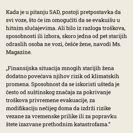
Kada je u pitanju SAD, postoji pretpostavka da
svi voze, što će im omogućiti da se evakuišu u
hitnim slučajevima. Ali bilo iz razloga troškova,
sposobnosti ili izbora, skoro jedna od pet starijih
odraslih osoba ne vozi, češće žene, navodi Ms.
Magazine.
„Finansijska situacija mnogih starijih žena
dodatno povećava njihov rizik od klimatskih
promena. Sposobnost da se iskoristi ušteda je
često od suštinskog značaja za pokrivanje
troškova privremene evakuacije, za
modifikaciju nečijeg doma da izdrži rizike
vezane za vremenske prilike ili za popravku
štete izazvane prethodnim katastrofama.“