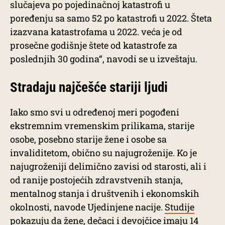
slučajeva po pojedinačnoj katastrofi u
poređenju sa samo 52 po katastrofi u 2022. Šteta
izazvana katastrofama u 2022. veća je od
prosečne godišnje štete od katastrofe za
poslednjih 30 godina“, navodi se u izveštaju.
Stradaju najčešće stariji ljudi
Iako smo svi u određenoj meri pogođeni
ekstremnim vremenskim prilikama, starije
osobe, posebno starije žene i osobe sa
invaliditetom, obično su najugroženije. Ko je
najugroženiji delimično zavisi od starosti, ali i
od ranije postojećih zdravstvenih stanja,
mentalnog stanja i društvenih i ekonomskih
okolnosti, navode Ujedinjene nacije.
Studije
pokazuju da žene, dečaci i devojčice imaju 14