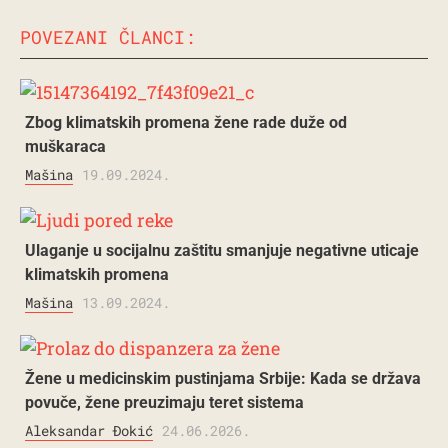
POVEZANI ČLANCI:
Zbog klimatskih promena žene rade duže od
muškaraca
Mašina
19.09.2024.
Ulaganje u socijalnu zaštitu smanjuje negativne uticaje
klimatskih promena
Mašina
13.09.2024.
Žene u medicinskim pustinjama Srbije: Kada se država
povuče, žene preuzimaju teret sistema
Aleksandar Đokić
24.06.2026.