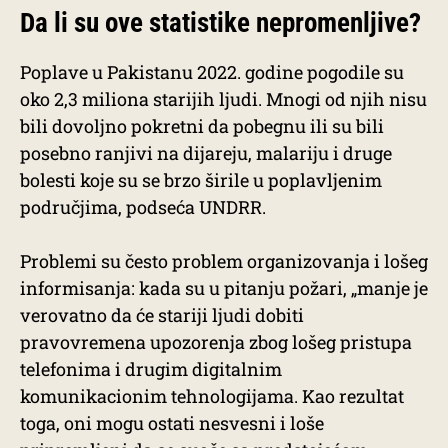
Da li su ove statistike nepromenljive?
Poplave u Pakistanu 2022. godine pogodile su
oko 2,3 miliona starijih ljudi. Mnogi od njih nisu
bili dovoljno pokretni da pobegnu ili su bili
posebno ranjivi na dijareju, malariju i druge
bolesti koje su se brzo širile u poplavljenim
područjima, podseća UNDRR.
Problemi su često problem organizovanja i lošeg
informisanja: kada su u pitanju požari, „manje je
verovatno da će stariji ljudi dobiti
pravovremena upozorenja zbog lošeg pristupa
telefonima i drugim digitalnim
komunikacionim tehnologijama. Kao rezultat
toga, oni mogu ostati nesvesni i loše