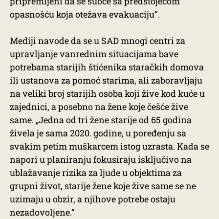
pripremljeni da se suoče sa predstojećom
opasnošću koja otežava evakuaciju“.
Mediji navode da se u SAD mnogi centri za
upravljanje vanrednim situacijama bave
potrebama starijih štićenika staračkih domova
ili ustanova za pomoć starima, ali zaboravljaju
na veliki broj starijih osoba koji žive kod kuće u
zajednici, a posebno na žene koje češće žive
same. „Jedna od tri žene starije od 65 godina
živela je sama 2020. godine, u poređenju sa
svakim petim muškarcem istog uzrasta. Kada se
napori u planiranju fokusiraju isključivo na
ublažavanje rizika za ljude u objektima za
grupni život, starije žene koje žive same se ne
uzimaju u obzir, a njihove potrebe ostaju
nezadovoljene.“