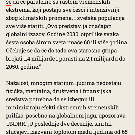
se
da će paralelno sa rastom vremenskih
ekstrema, koji postaju sve češći i intenzivniji
zbog klimatskih promena, i svetska populacija
sve više stariti. „Ovo predstavlja značajan
globalni izazov. Godine 2030. otprilike svaka
šesta osoba širom sveta imaće 60 ili više godina.
Očekuje se da će do tada ova starosna grupa
brojati 1,4 milijarde i porasti na 2,1 milijardu do
2050. godine.“
Nažalost, mnogim starijim ljudima nedostaju
fizička, mentalna, društvena i finansijska
sredstva potrebna da se izbegnu ili
minimiziraju efekti ekstremnih vremenskih
prilika, posebno na globalnom jugu, upozorava
UNDRR: „U poslednje dve decenije, smrtni
slučajevi izazvani toplotom među ljudima od 65