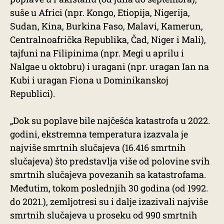
suše u Africi (npr. Kongo, Etiopija, Nigerija,
Sudan, Kina, Burkina Faso, Malavi, Kamerun,
Centralnoafrička Republika, Čad, Niger i Mali),
tajfuni na Filipinima (npr. Megi u aprilu i
Nalgae u oktobru) i uragani (npr. uragan Ian na
Kubi i uragan Fiona u Dominikanskoj
Republici).
„Dok su poplave bile najčešća katastrofa u 2022.
godini, ekstremna temperatura izazvala je
najviše smrtnih slučajeva (16.416 smrtnih
slučajeva) što predstavlja više od polovine svih
smrtnih slučajeva povezanih sa katastrofama.
Međutim, tokom poslednjih 30 godina (od 1992.
do 2021.), zemljotresi su i dalje izazivali najviše
smrtnih slučajeva u proseku od 990 smrtnih