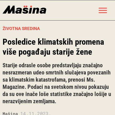
Skip
M
to
content
ŽIVOTNA SREDINA
Posledice klimatskih promena
više pogađaju starije žene
Starije odrasle osobe predstavljaju značajno
nesrazmeran udeo smrtnih slučajeva povezanih
sa klimatskim katastrofama, prenosi Ms.
Magazine. Podaci na svetskom nivou pokazuju
da su ove inače loše statistike značajno lošije u
nerazvijenim zemljama.
14.11.2023.
Mašina