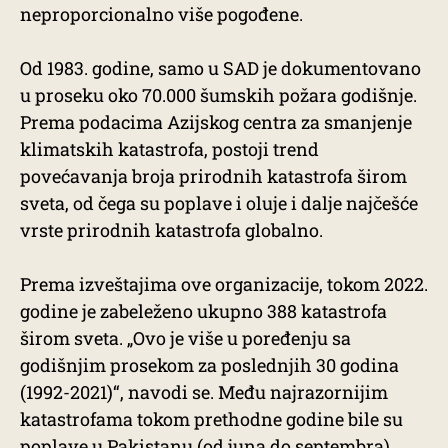
neproporcionalno više pogođene.
Od 1983. godine, samo u SAD je dokumentovano
u proseku oko 70.000 šumskih požara godišnje.
Prema podacima Azijskog centra za smanjenje
klimatskih katastrofa, postoji trend
povećavanja broja prirodnih katastrofa širom
sveta, od čega su poplave i oluje i dalje najčešće
vrste prirodnih katastrofa globalno.
Prema izveštajima ove organizacije, tokom 2022.
godine je zabeleženo ukupno 388 katastrofa
širom sveta. „Ovo je više u poređenju sa
godišnjim prosekom za poslednjih 30 godina
(1992-2021)“, navodi se. Među najrazornijim
katastrofama tokom prethodne godine bile su
poplave u Pakistanu (od juna do septembra),