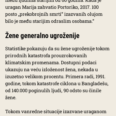
među ljudima starijim od 60 godina. Kada je
uragan Marija zahvatio Portoriko, 2017. 100
posto „prekobrojnih smrti“ izazvanih olujom
bilo je među starijim odraslim osobama.“
Žene generalno ugroženije
Statistike pokazuju da su žene ugroženije tokom
prirodnih katastrofa prouzrokovanih
klimatskim promenama. Dostupni podaci
ukazuju na veću izloženost žena, nekada u
izuzetno velikom procentu. Primera radi, 1991.
godine, tokom katastrofe ciklona u Bangladešu,
od 140.000 poginulih ljudi, 90 odsto su činile
žene.
Tokom vanredne situacije izazvane uraganom