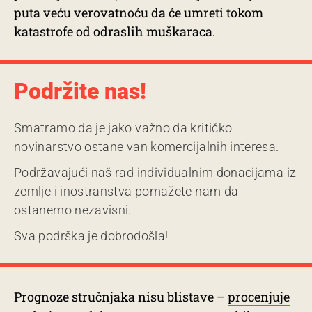
puta veću verovatnoću da će umreti tokom
katastrofe od odraslih muškaraca.
Podržite nas!
Smatramo da je jako važno da kritičko
novinarstvo ostane van komercijalnih interesa.
Podržavajući naš rad individualnim donacijama iz
zemlje i inostranstva pomažete nam da
ostanemo nezavisni.
Sva podrška je dobrodošla!
Prognoze stručnjaka nisu blistave –
procenjuje