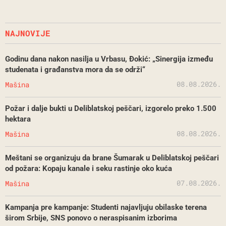
NAJNOVIJE
Godinu dana nakon nasilja u Vrbasu, Đokić: „Sinergija između
studenata i građanstva mora da se održi“
08.08.2026.
Mašina
Požar i dalje bukti u Deliblatskoj peščari, izgorelo preko 1.500
hektara
08.08.2026.
Mašina
Meštani se organizuju da brane Šumarak u Deliblatskoj peščari
od požara: Kopaju kanale i seku rastinje oko kuća
07.08.2026.
Mašina
Kampanja pre kampanje: Studenti najavljuju obilaske terena
širom Srbije, SNS ponovo o neraspisanim izborima