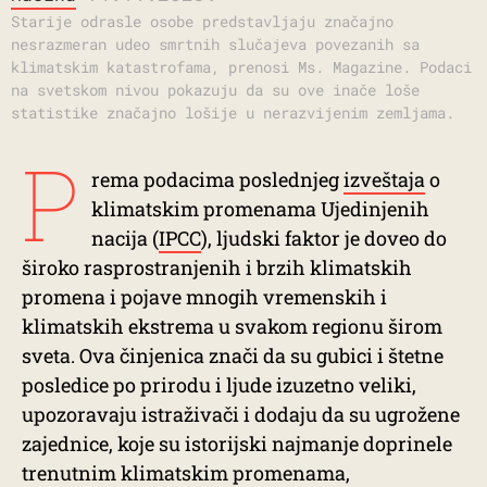
Starije odrasle osobe predstavljaju značajno
nesrazmeran udeo smrtnih slučajeva povezanih sa
klimatskim katastrofama, prenosi Ms. Magazine. Podaci
na svetskom nivou pokazuju da su ove inače loše
statistike značajno lošije u nerazvijenim zemljama.
P
rema podacima poslednjeg
izveštaja
o
klimatskim promenama Ujedinjenih
nacija (
IPCC
), ljudski faktor je doveo do
široko rasprostranjenih i brzih klimatskih
promena i pojave mnogih vremenskih i
klimatskih ekstrema u svakom regionu širom
sveta. Ova činjenica znači da su gubici i štetne
posledice po prirodu i ljude izuzetno veliki,
upozoravaju istraživači i dodaju da su ugrožene
zajednice, koje su istorijski najmanje doprinele
trenutnim klimatskim promenama,