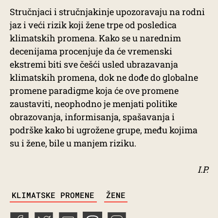
Stručnjaci i stručnjakinje upozoravaju na rodni
jaz i veći rizik koji žene trpe od posledica
klimatskih promena. Kako se u narednim
decenijama procenjuje da će vremenski
ekstremi biti sve češći usled ubrazavanja
klimatskih promena, dok ne dođe do globalne
promene paradigme koja će ove promene
zaustaviti, neophodno je menjati politike
obrazovanja, informisanja, spašavanja i
podrške kako bi ugrožene grupe, među kojima
su i žene, bile u manjem riziku.
I.P.
TAGS
KLIMATSKE PROMENE
ŽENE