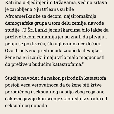
Katrina u Sjedinjenim Državama, većina žrtava
je zarobljena Nju Orleans su bile
Afroamerikanke sa decom, najsiromašnija
demografska grupa u tom delu zemlje, navode
studije: „U Šri Lanki je muškarcima bilo lakše da
prežive tokom cunamija jer su znali da plivaju i
penju se po drveću, što uglavnom uče dečaci.
Ova društvena predrasuda znači da devojke i
žene na Šri Lanki imaju vrlo malo mogućnosti
da prežive u budućim katastrofama.“
Studije navode i da nakon prirodnih katastrofa
postoji veća verovatnoća da će žene biti žrtve
porodičnog i seksualnog nasilja zbog čega one
čak izbegavaju korišćenje skloništa iz straha od
seksualnog napada.