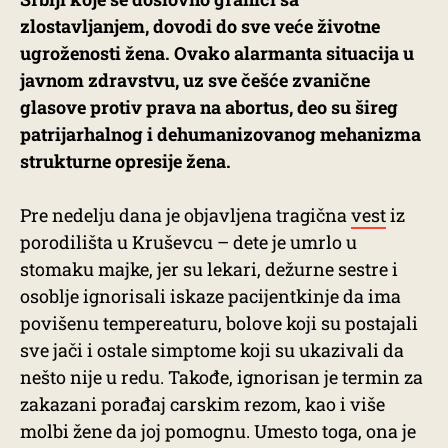
zlostavljanjem, dovodi do sve veće životne
ugroženosti žena. Ovako alarmanta situacija u
javnom zdravstvu, uz sve češće zvanične
glasove protiv prava na abortus, deo su šireg
patrijarhalnog i dehumanizovanog mehanizma
strukturne opresije žena.
Pre nedelju dana je objavljena tragična
vest
iz
porodilišta u Kruševcu – dete je umrlo u
stomaku majke, jer su lekari, dežurne sestre i
osoblje ignorisali iskaze pacijentkinje da ima
povišenu tempereaturu, bolove koji su postajali
sve jači i ostale simptome koji su ukazivali da
nešto nije u redu. Takođe, ignorisan je termin za
zakazani porađaj carskim rezom, kao i više
molbi žene da joj pomognu. Umesto toga, ona je