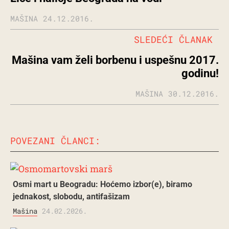
MAŠINA
24.12.2016.
SLEDEĆI ČLANAK
Mašina vam želi borbenu i uspešnu 2017.
godinu!
MAŠINA
30.12.2016.
POVEZANI ČLANCI:
Osmi mart u Beogradu: Hoćemo izbor(e), biramo
jednakost, slobodu, antifašizam
Mašina
24.02.2026.