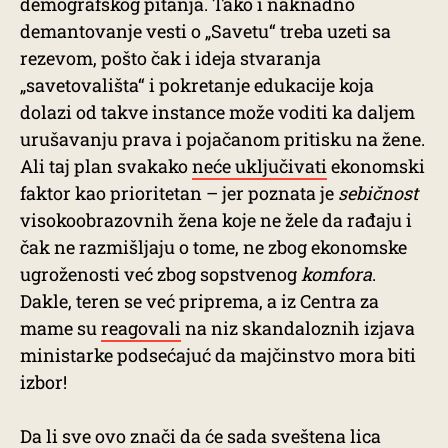
demografskog pitanja. Tako i naknadno
demantovanje vesti o „Savetu“ treba uzeti sa
rezevom, pošto čak i ideja stvaranja
„savetovališta“ i pokretanje edukacije koja
dolazi od takve instance može voditi ka daljem
urušavanju prava i pojačanom pritisku na žene.
Ali taj plan svakako
neće uključivati
ekonomski
faktor kao prioritetan – jer poznata je
sebičnost
visokoobrazovnih žena koje ne žele da rađaju i
čak ne razmišljaju o tome, ne zbog ekonomske
ugroženosti već zbog sopstvenog
komfora
.
Dakle, teren se već priprema, a iz Centra za
mame su
reagovali
na niz skandaloznih izjava
ministarke podsećajuć da majčinstvo mora biti
izbor!
Da li sve ovo znači da će sada sveštena lica