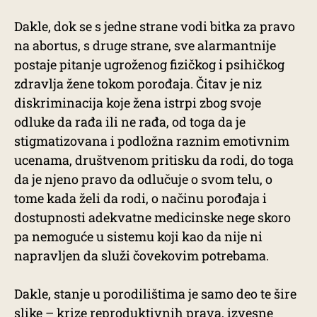
Dakle, dok se s jedne strane vodi bitka za pravo
na abortus, s druge strane, sve alarmantnije
postaje pitanje ugroženog fizičkog i psihičkog
zdravlja žene tokom porođaja. Čitav je niz
diskriminacija koje žena istrpi zbog svoje
odluke da rađa ili ne rađa, od toga da je
stigmatizovana i podložna raznim emotivnim
ucenama, društvenom pritisku da rodi, do toga
da je njeno pravo da odlučuje o svom telu, o
tome kada želi da rodi, o načinu porođaja i
dostupnosti adekvatne medicinske nege skoro
pa nemoguće u sistemu koji kao da nije ni
napravljen da služi čovekovim potrebama.
Dakle, stanje u porodilištima je samo deo te šire
slike – krize reproduktivnih prava, izvesne