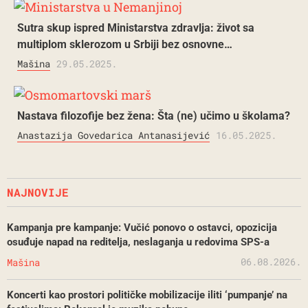
Sutra skup ispred Ministarstva zdravlja: život sa
multiplom sklerozom u Srbiji bez osnovne…
Mašina
29.05.2025.
Nastava filozofije bez žena: Šta (ne) učimo u školama?
Anastazija Govedarica Antanasijević
16.05.2025.
NAJNOVIJE
Kampanja pre kampanje: Vučić ponovo o ostavci, opozicija
osuđuje napad na reditelja, neslaganja u redovima SPS-a
06.08.2026.
Mašina
Koncerti kao prostori političke mobilizacije iliti ‘pumpanje’ na