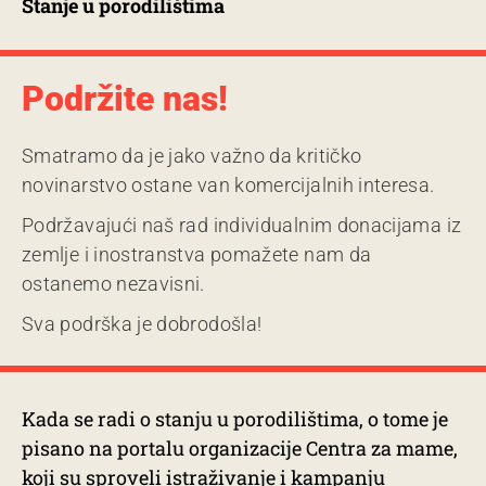
Stanje u porodilištima
Podržite nas!
Smatramo da je jako važno da kritičko
novinarstvo ostane van komercijalnih interesa.
Podržavajući naš rad individualnim donacijama iz
zemlje i inostranstva pomažete nam da
ostanemo nezavisni.
Sva podrška je dobrodošla!
Kada se radi o stanju u porodilištima, o tome je
pisano na portalu organizacije Centra za mame,
koji su sproveli
istraživanje
i kampanju