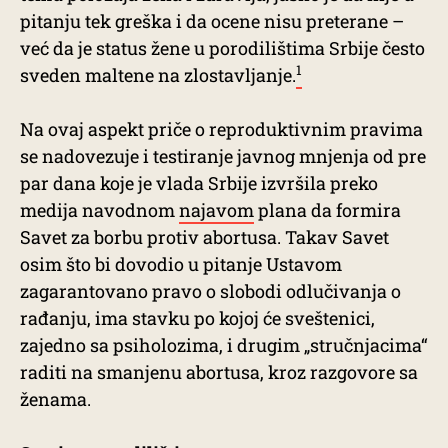
pitanju tek greška i da ocene nisu preterane –
već da je status žene u porodilištima Srbije često
1
sveden maltene na zlostavljanje.
Na ovaj aspekt priče o reproduktivnim pravima
se nadovezuje i testiranje javnog mnjenja od pre
par dana koje je vlada Srbije izvršila preko
medija navodnom
najavom
plana da formira
Savet za borbu protiv abortusa. Takav Savet
osim što bi dovodio u pitanje Ustavom
zagarantovano pravo o slobodi odlučivanja o
rađanju, ima stavku po kojoj će sveštenici,
zajedno sa psiholozima, i drugim „stručnjacima“
raditi na smanjenu abortusa, kroz razgovore sa
ženama.