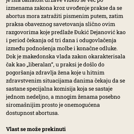
izmenama zakona kroz uvođenje prakse da se
abortus mora zatražiti pismenim putem, zatim
praksa obaveznog savetovanja slično ovim
razgovorima koje predlaže Đukić Dejanović kao
i period čekanja od tri dana i odugovlačenja
između podnošenja molbe i konačne odluke.
Dok je makedonska vlada zakon okarakterisala
čak kao „liberalan“, u praksi je došlo do
pogoršanja zdravlja žena koje u hitnim
zdravstvenim situacijama danima čekaju da se
sastane specijalna komisija koja se sastaje
jednom nedeljno, a mnogim ženama posebno
siromašnijim prosto je onemogućena
dostupnost abortusa.
Vlast se može prekinuti