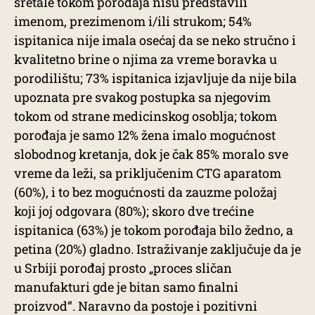
sretale tokom porođaja nisu predstavili
imenom, prezimenom i/ili strukom; 54%
ispitanica nije imala osećaj da se neko stručno i
kvalitetno brine o njima za vreme boravka u
porodilištu; 73% ispitanica izjavljuje da nije bila
upoznata pre svakog postupka sa njegovim
tokom od strane medicinskog osoblja; tokom
porođaja je samo 12% žena imalo mogućnost
slobodnog kretanja, dok je čak 85% moralo sve
vreme da leži, sa priključenim CTG aparatom
(60%), i to bez mogućnosti da zauzme položaj
koji joj odgovara (80%); skoro dve trećine
ispitanica (63%) je tokom porođaja bilo žedno, a
petina (20%) gladno. Istraživanje zaključuje da je
u Srbiji porođaj prosto „proces sličan
manufakturi gde je bitan samo finalni
proizvod“. Naravno da postoje i pozitivni