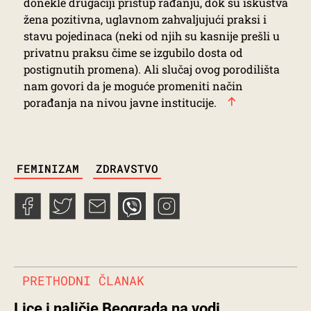
donekle drugačiji pristup rađanju, dok su iskustva
žena pozitivna, uglavnom zahvaljujući praksi i
stavu pojedinaca (neki od njih su kasnije prešli u
privatnu praksu čime se izgubilo dosta od
postignutih promena). Ali slučaj ovog porodilišta
nam govori da je moguće promeniti način
porađanja na nivou javne institucije.
TAGS
FEMINIZAM
ZDRAVSTVO
PRETHODNI ČLANAK
Lice i naličje Beograda na vodi