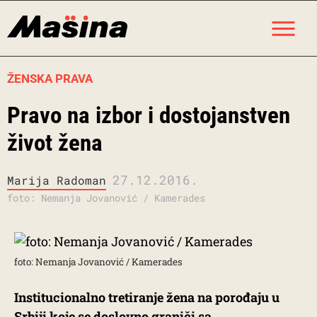
Skip
M
to
content
ŽENSKA PRAVA
Pravo na izbor i dostojanstven
život žena
27.12.2016.
Marija Radoman
foto: Nemanja Jovanović / Kamerades
foto: Nemanja Jovanović / Kamerades
Institucionalno tretiranje žena na porođaju u
Srbiji koje se doslovno graniči sa