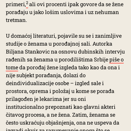
2
primeri,
ali ovi procenti ipak govore da se žene
porađaju u jako lošim uslovima i uz nehuman
tretman.
U domaćoj literaturi, pojavile su se i zanimljive
studije o ženama u porođajnoj sali. Autorka
Biljana Stankovic na osnovu dubinskih intervju
rađenih sa ženama u porodilištima Srbije
piše o
tome
da porođaj žene izgleda tako kao da ona i
nije subjekt porađanja, dolazi do
deindividualizacije osobe – izgled sale i
prostora, oprema i položaj u kome se porađa
prilagođen je lekarima jer su oni
institucionalno prepoznati kao glavni akteri
čitavog procesa, a ne žena. Zatim, ženama se
često uskraćuju objašnjenja, ona ne uspeva da
izgradi okvir za razumevanje onoga što se