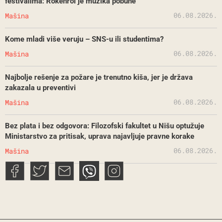
festivalima: Rokenrol je muzika pobune
06.08.2026.
Mašina
Kome mladi više veruju – SNS-u ili studentima?
06.08.2026.
Mašina
Najbolje rešenje za požare je trenutno kiša, jer je država
zakazala u preventivi
06.08.2026.
Mašina
Bez plata i bez odgovora: Filozofski fakultet u Nišu optužuje
Ministarstvo za pritisak, uprava najavljuje pravne korake
06.08.2026.
Mašina