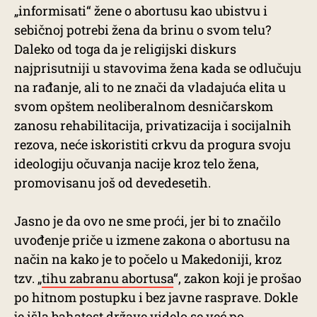
„informisati“ žene o abortusu kao ubistvu i
sebičnoj potrebi žena da brinu o svom telu?
Daleko od toga da je religijski diskurs
najprisutniji u stavovima žena kada se odlučuju
na rađanje, ali to ne znači da vladajuća elita u
svom opštem neoliberalnom desničarskom
zanosu rehabilitacija, privatizacija i socijalnih
rezova, neće iskoristiti crkvu da progura svoju
ideologiju očuvanja nacije kroz telo žena,
promovisanu još od devedesetih.
Jasno je da ovo ne sme proći, jer bi to značilo
uvođenje priče u izmene zakona o abortusu na
način na kako je to počelo u Makedoniji, kroz
tzv. „
tihu zabranu abortusa
“, zakon koji je prošao
po hitnom postupku i bez javne rasprave. Dokle
je išla bahatost države videlo se već po