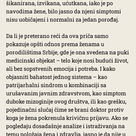
šikanirana, izvikana, ućutkana, iako je po
navodima žene, bilo jasno da njeni simptomi
nisu uobičajeni i normalni za jedan porođaj.
Da li je preterano reći da ova priča samo
pokazuje opšti odnos prema ženama u
porodilištima Srbije, gde je ona svedena na puki
medicinski objekat – telo koje nosi budući život,
ali bez sopstvenih emocija i potreba. I kako
objasniti bahatost jednog sistema – kao
patrijarhalni sindrom u kombinaciji sa
urušavanim javnim zdravstvom, kao simptom
duboke mizoginije ovog društva, ili kao grešku,
pojedinačni slučaj čime se brani doktor protiv
koga je žena pokrenula krivičnu prijavu. Ako se
pogledaju dosadašnje analize i istraživanja na
temu položaja žena i zdravlja, jasno je da nije u