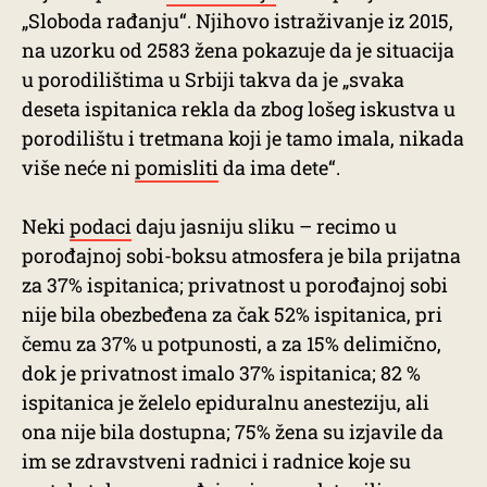
„Sloboda rađanju“. Njihovo istraživanje iz 2015,
na uzorku od 2583 žena pokazuje da je situacija
u porodilištima u Srbiji takva da je „svaka
deseta ispitanica rekla da zbog lošeg iskustva u
porodilištu i tretmana koji je tamo imala, nikada
više neće ni
pomisliti
da ima dete“.
Neki
podaci
daju jasniju sliku – recimo u
porođajnoj sobi-boksu atmosfera je bila prijatna
za 37% ispitanica; privatnost u porođajnoj sobi
nije bila obezbeđena za čak 52% ispitanica, pri
čemu za 37% u potpunosti, a za 15% delimično,
dok je privatnost imalo 37% ispitanica; 82 %
ispitanica je želelo epiduralnu anesteziju, ali
ona nije bila dostupna; 75% žena su izjavile da
im se zdravstveni radnici i radnice koje su