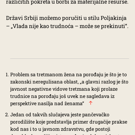
različitih pokreta u borbi za materijalne resurse.
Državi Srbiji možemo poručiti u stilu Poljakinja
– „Vlada nije kao trudnoća – može se prekinuti“.
Problem sa tretmanom žena
na porođaju je što je to
zakonski neregulisana oblast, „a glavni razlog je što
javnost negativne vidove tretmana koji prolaze
trudnice na porođaju još uvek ne sagledava iz
perspektive nasilja nad ženama“
Jedan od takvih slučajeva jeste
pančevačko
porodilište
koje predstavlja primer drugačije prakse
kod nas i to u javnom zdravstvu, gde postoji