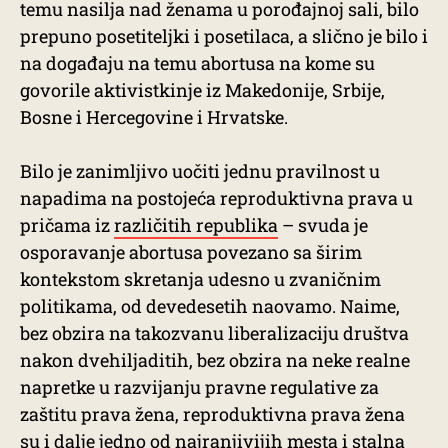
temu nasilja nad ženama u porođajnoj sali, bilo
prepuno posetiteljki i posetilaca, a slično je bilo i
na događaju na temu abortusa na kome su
govorile aktivistkinje iz Makedonije, Srbije,
Bosne i Hercegovine i Hrvatske.
Bilo je zanimljivo uočiti jednu pravilnost u
napadima na postojeća reproduktivna prava u
pričama iz
različitih republika
– svuda je
osporavanje abortusa povezano sa širim
kontekstom skretanja udesno u zvaničnim
politikama, od devedesetih naovamo. Naime,
bez obzira na takozvanu liberalizaciju društva
nakon dvehiljaditih, bez obzira na neke realne
napretke u razvijanju pravne regulative za
zaštitu prava žena, reproduktivna prava žena
su i dalje jedno od najranjivijih mesta i stalna