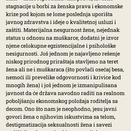
stagnacije u borbi za ženska prava i ekonomske
krize pod kojom se lome poslednja uporišta
javnog zdravstva i ideje o kvalitetnoj usluzi i
zaštiti. Materijalna nesgurnost žene, nejednak
status u odnosu na muškarce, dodatni je izvor
njene celokupne egzistencijalne i psihološke
nesigurnosti. Još jednom je najavljeno rešenje
niskog prirodnog priraštaja stavljeno na teret
žena ali ne i muškaraca (što povlači osećaj besa,
nemoći ili prevelike odgovornosti i krivice kod
mnogih žena) i još jednom je izmanipulisana
javnost da će država navodno raditi na realnom
poboljšanju ekonomskog položaja roditelja sa
decom. Ono što nam je neophodno, jesu javni
govori žena o njihovim iskustvima sa telom,
destigmatizacija seksualnosti žena i savezi