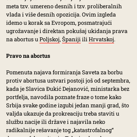
meta tzv. umereno desnih i tzv. proliberalnih
vlada i više desnih opozicija. Ovim izgleda
idemo u korak sa Evropom, posmatrajući
ugrožavanje i direktan pokušaj ukidanja prava
na abortus u
Poljskoj
,
Španiji
ili
Hrvatskoj
.
Pravo na abortus
Pomenuta najava formiranja Saveta za borbu
protiv abortusa ustvari postoji još od septembra,
kada je Slavica Đukić Dejanović, ministarka bez
portfelja, navodila poznate fraze o tome kako
Srbija svake godine izgubi jedan manji grad, što
valjda ukazuje da prokreaciju treba staviti u
službu nacije ili države i najavila neko
radikalnije rešavanje tog „katastrofalnog“