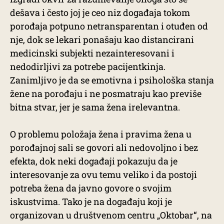
dešava i često joj je ceo niz događaja tokom
porođaja potpuno netransparentan i otuđen od
nje, dok se lekari ponašaju kao distancirani
medicinski subjekti nezainteresovani i
nedodirljivi za potrebe pacijentkinja.
Zanimljivo je da se emotivna i psihološka stanja
žene na porođaju i ne posmatraju kao previše
bitna stvar, jer je sama žena irelevantna.
O problemu položaja žena i pravima žena u
porođajnoj sali se govori ali nedovoljno i bez
efekta, dok neki događaji pokazuju da je
interesovanje za ovu temu veliko i da postoji
potreba žena da javno govore o svojim
iskustvima. Tako je na događaju koji je
organizovan u društvenom centru „Oktobar“, na