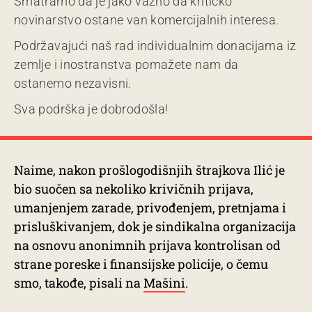
Smatramo da je jako važno da kritičko
novinarstvo ostane van komercijalnih interesa.
Podržavajući naš rad individualnim donacijama iz
zemlje i inostranstva pomažete nam da
ostanemo nezavisni.
Sva podrška je dobrodošla!
Naime, nakon prošlogodišnjih štrajkova Ilić je
bio suočen sa nekoliko krivičnih prijava,
umanjenjem zarade, privođenjem, pretnjama i
prisluškivanjem, dok je sindikalna organizacija
na osnovu anonimnih prijava kontrolisan od
strane poreske i finansijske policije, o čemu
smo, takođe, pisali na
Mašini
.