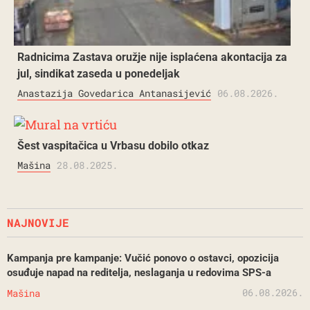
Radnicima Zastava oružje nije isplaćena akontacija za
jul, sindikat zaseda u ponedeljak
Anastazija Govedarica Antanasijević
06.08.2026.
Šest vaspitačica u Vrbasu dobilo otkaz
Mašina
28.08.2025.
NAJNOVIJE
Kampanja pre kampanje: Vučić ponovo o ostavci, opozicija
osuđuje napad na reditelja, neslaganja u redovima SPS-a
06.08.2026.
Mašina