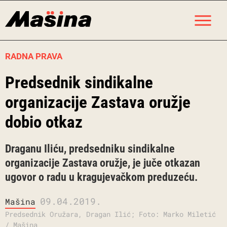
Skip
M
to
content
RADNA PRAVA
Predsednik sindikalne
organizacije Zastava oružje
dobio otkaz
Draganu Iliću, predsedniku sindikalne
organizacije Zastava oružje, je juče otkazan
ugovor o radu u kragujevačkom preduzeću.
09.04.2019.
Mašina
Predsednik Oružara, Dragan Ilić; Foto: Marko Miletić
/ Mašina