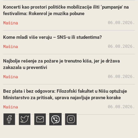
Koncerti kao prostori političke mobilizacije iliti ‘pumpanje’ na
festivalima: Rokenrol je muzika pobune
06.08.2026.
Mašina
Kome mladi više veruju – SNS-u ili studentima?
06.08.2026.
Mašina
Najbolje rešenje za požare je trenutno kiša, jer je država
zakazala u preventivi
06.08.2026.
Mašina
Bez plata i bez odgovora: Filozofski fakultet u Nišu optužuje
Ministarstvo za pritisak, uprava najavljuje pravne korake
06.08.2026.
Mašina