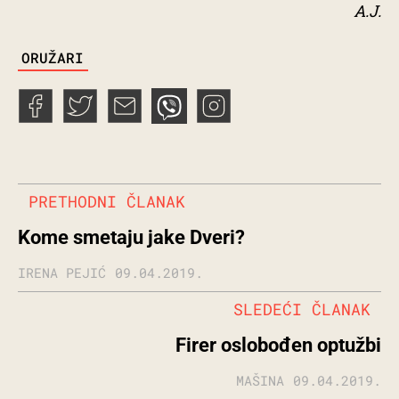
A.J.
TAGS
ORUŽARI
PRETHODNI ČLANAK
Kome smetaju jake Dveri?
IRENA PEJIĆ
09.04.2019.
SLEDEĆI ČLANAK
Firer oslobođen optužbi
MAŠINA
09.04.2019.