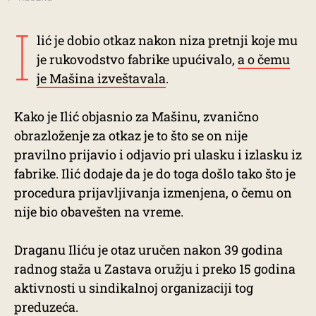
I
lić je dobio otkaz nakon niza pretnji koje mu
je rukovodstvo fabrike upućivalo,
a o čemu
je Mašina izveštavala
.
Kako je Ilić objasnio za Mašinu, zvanično
obrazloženje za otkaz je to što se on nije
pravilno prijavio i odjavio pri ulasku i izlasku iz
fabrike. Ilić dodaje da je do toga došlo tako što je
procedura prijavljivanja izmenjena, o čemu on
nije bio obavešten na vreme.
Draganu Iliću je otaz uručen nakon 39 godina
radnog staža u Zastava oružju i preko 15 godina
aktivnosti u sindikalnoj organizaciji tog
preduzeća.