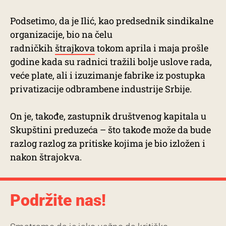
Podsetimo, da je Ilić, kao predsednik sindikalne
organizacije, bio na čelu
radničkih
štrajkova
tokom aprila i maja prošle
godine kada su radnici tražili bolje uslove rada,
veće plate, ali i izuzimanje fabrike iz postupka
privatizacije odbrambene industrije Srbije.
On je, takođe, zastupnik društvenog kapitala u
Skupštini preduzeća – što takođe može da bude
razlog razlog za pritiske kojima je bio izložen i
nakon štrajokva.
Podržite nas!