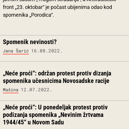
front „23. oktobar“ je počast ubijenima odao kod
spomenika „Porodica“.
Spomenik nevinosti?
16.08.2022.
Jana Šarić
„Neće proći“: održan protest protiv dizanja
spomenika učesnicima Novosadske racije
12.07.2022.
Mašina
„Neće proći“: U ponedeljak protest protiv
podizanja spomenika „Nevinim žrtvama
1944/45“ u Novom Sadu