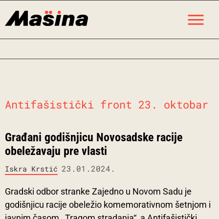
Skip
M
to
content
Antifašistički front 23. oktobar
Građani godišnjicu Novosadske racije
obeležavaju pre vlasti
23.01.2024.
Iskra Krstić
Gradski odbor stranke Zajedno u Novom Sadu je
godišnjicu racije obeležio komemorativnom šetnjom i
javnim časom ,,Tragom stradanja“, a Antifašistički