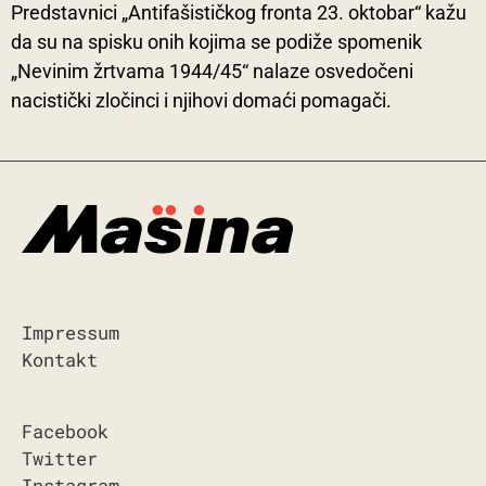
Predstavnici „Antifašističkog fronta 23. oktobar“ kažu
da su na spisku onih kojima se podiže spomenik
„Nevinim žrtvama 1944/45“ nalaze osvedočeni
nacistički zločinci i njihovi domaći pomagači.
Impressum
Kontakt
Facebook
Twitter
Instagram