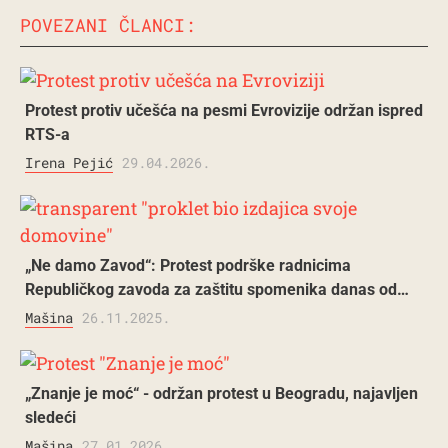
POVEZANI ČLANCI:
Protest protiv učešća na pesmi Evrovizije održan ispred
RTS-a
Irena Pejić
29.04.2026.
„Ne damo Zavod“: Protest podrške radnicima
Republičkog zavoda za zaštitu spomenika danas od…
Mašina
26.11.2025.
„Znanje je moć“ - održan protest u Beogradu, najavljen
sledeći
Mašina
27.01.2026.