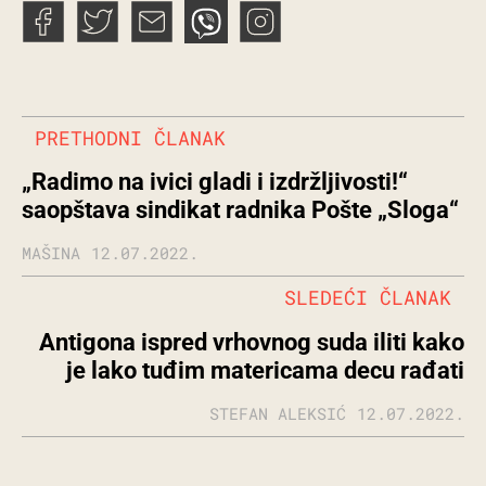
PRETHODNI ČLANAK
„Radimo na ivici gladi i izdržljivosti!“
saopštava sindikat radnika Pošte „Sloga“
MAŠINA
12.07.2022.
SLEDEĆI ČLANAK
Antigona ispred vrhovnog suda iliti kako
je lako tuđim matericama decu rađati
STEFAN ALEKSIĆ
12.07.2022.