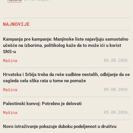
NAJNOVIJE
Kampanja pre kampanje: Manjinske liste najavljuju samostalno
učešće na izborima, politikolog kaže da to može ići u korist
SNS-u
05.08.2026.
Mašina
Hrvatska i Srbija treba da reše sudbine nestalih, odbijanje da se
sagleda cela slika rata u tome ne pomaže
05.08.2026.
Mašina
Palestinski konvoj: Potrebno je delovati
05.08.2026.
Mašina
Novo istraživanje pokazuje duboku podeljenost u društvu