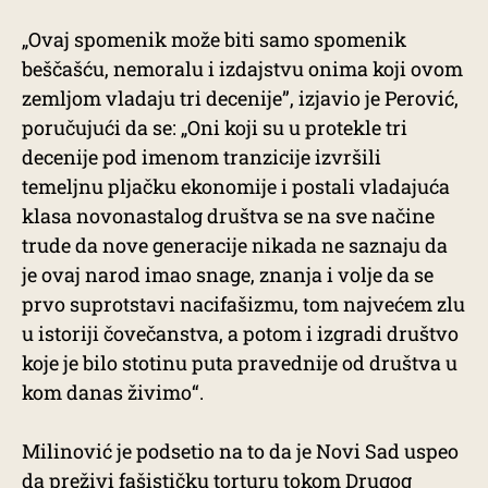
„Ovaj spomenik može biti samo spomenik
beščašću, nemoralu i izdajstvu onima koji ovom
zemljom vladaju tri decenije”, izjavio je Perović,
poručujući da se: „Oni koji su u protekle tri
decenije pod imenom tranzicije izvršili
temeljnu pljačku ekonomije i postali vladajuća
klasa novonastalog društva se na sve načine
trude da nove generacije nikada ne saznaju da
je ovaj narod imao snage, znanja i volje da se
prvo suprotstavi nacifašizmu, tom najvećem zlu
u istoriji čovečanstva, a potom i izgradi društvo
koje je bilo stotinu puta pravednije od društva u
kom danas živimo“.
Milinović je podsetio na to da je Novi Sad uspeo
da preživi fašističku torturu tokom Drugog