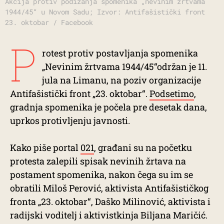
Akcija protiv podizanja spomenika „nevinim žrtvama
1944/45“ u Novom Sadu; Izvor: Antifašistički front
23. oktobar / Facebook
P
rotest protiv postavljanja spomenika
„Nevinim žrtvama 1944/45“održan je 11.
jula na Limanu, na poziv organizacije
Antifašistički front „23. oktobar“.
Podsetimo
,
gradnja spomenika je počela pre desetak dana,
uprkos protivljenju javnosti.
Kako piše portal
021
, građani su na početku
protesta zalepili spisak nevinih žrtava na
postament spomenika, nakon čega su im se
obratili Miloš Perović, aktivista Antifašističkog
fronta „23. oktobar“, Daško Milinović, aktivista i
radijski voditelj i aktivistkinja Biljana Maričić.