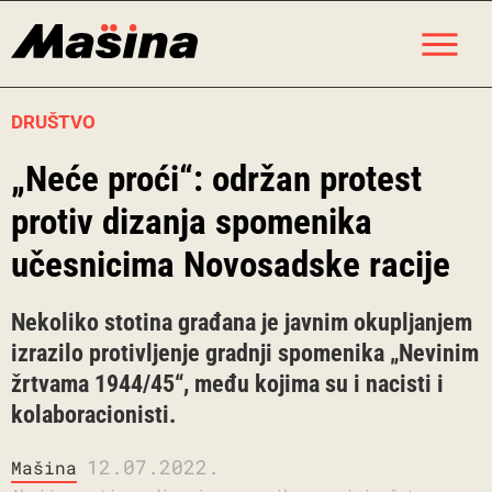
Skip
M
to
content
DRUŠTVO
„Neće proći“: održan protest
protiv dizanja spomenika
učesnicima Novosadske racije
Nekoliko stotina građana je javnim okupljanjem
izrazilo protivljenje gradnji spomenika „Nevinim
žrtvama 1944/45“, među kojima su i nacisti i
kolaboracionisti.
12.07.2022.
Mašina