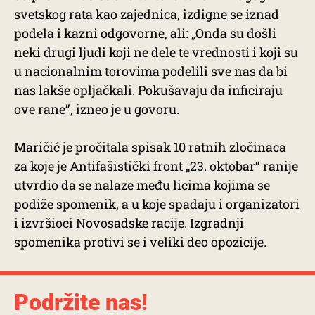
svetskog rata kao zajednica, izdigne se iznad
podela i kazni odgovorne, ali: „Onda su došli
neki drugi ljudi koji ne dele te vrednosti i koji su
u nacionalnim torovima podelili sve nas da bi
nas lakše opljačkali. Pokušavaju da inficiraju
ove rane”, izneo je u govoru.
Maričić je pročitala spisak 10 ratnih zločinaca
za koje je Antifašistički front „23. oktobar“ ranije
utvrdio da se nalaze među licima kojima se
podiže spomenik, a u koje spadaju i organizatori
i izvršioci Novosadske racije. Izgradnji
spomenika protivi se i veliki deo opozicije.
Podržite nas!