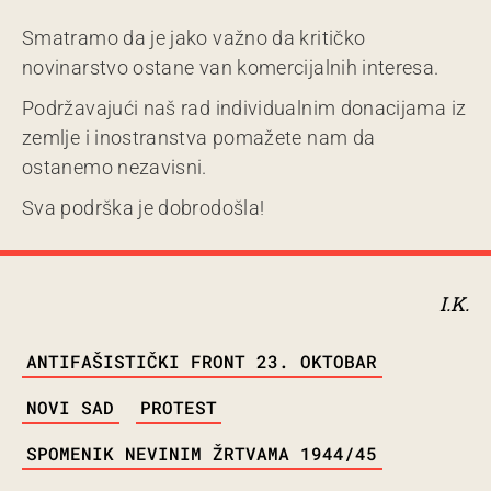
Smatramo da je jako važno da kritičko
novinarstvo ostane van komercijalnih interesa.
Podržavajući naš rad individualnim donacijama iz
zemlje i inostranstva pomažete nam da
ostanemo nezavisni.
Sva podrška je dobrodošla!
I.K.
TAGS
ANTIFAŠISTIČKI FRONT 23. OKTOBAR
NOVI SAD
PROTEST
SPOMENIK NEVINIM ŽRTVAMA 1944/45