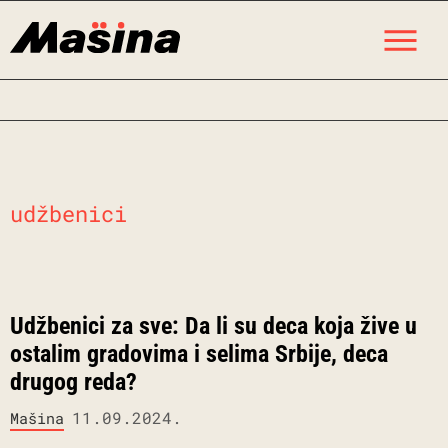
Skip
M
to
content
udžbenici
Udžbenici za sve: Da li su deca koja žive u
ostalim gradovima i selima Srbije, deca
drugog reda?
11.09.2024.
Mašina