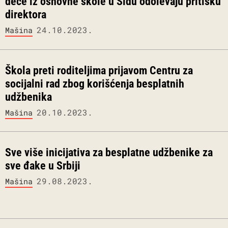
dece iz osnovne škole u Šidu odolevaju pritisku
direktora
24.10.2023.
Mašina
Škola preti roditeljima prijavom Centru za
socijalni rad zbog korišćenja besplatnih
udžbenika
20.10.2023.
Mašina
Sve više inicijativa za besplatne udžbenike za
sve đake u Srbiji
29.08.2023.
Mašina