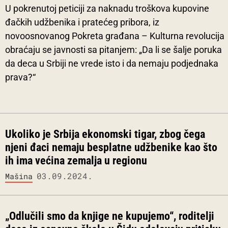
U pokrenutoj peticiji za naknadu troškova kupovine
đačkih udžbenika i pratećeg pribora, iz
novoosnovanog Pokreta građana – Kulturna revolucija
obraćaju se javnosti sa pitanjem: „Da li se šalje poruka
da deca u Srbiji ne vrede isto i da nemaju podjednaka
prava?“
Ukoliko je Srbija ekonomski tigar, zbog čega
njeni đaci nemaju besplatne udžbenike kao što
ih ima većina zemalja u regionu
03.09.2024.
Mašina
„Odlučili smo da knjige ne kupujemo“, roditelji