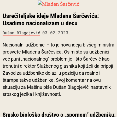
Usrećiteljske ideje Mladena Šarčevića:
Usadimo nacionalizam u decu
03.02.2023.
Dušan Blagojević
Nacionalni udžbenici – to je nova ideja bivšeg ministra
prosvete Mladena Šarčevića. Osim što su udžbenici
već puni „nacionalnog“ problem je i što Šarčević kao
trenutni direktor Službenog glasnika koji želi da pripoji
Zavod za udžbenike dolazi u poziciju da realno i
štampa takve udžbenike. Svoj komentar na ovu
situaciju za Mašinu piše Dušan Blagojević, nastavnik
srpskog jezika i književnosti.
Srpsko biološko društvo o „spornom“ udžbeniku: