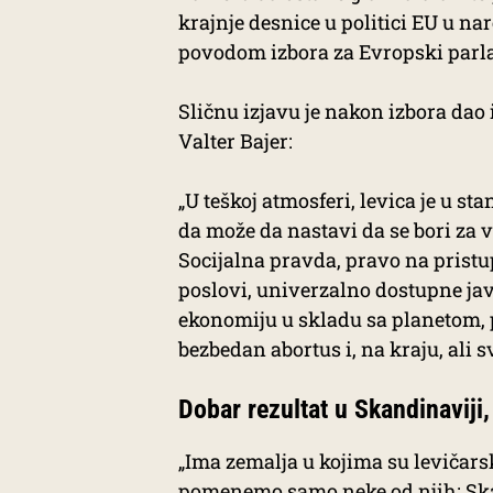
krajnje desnice u politici EU u n
povodom izbora za Evropski parl
Sličnu izjavu je nakon izbora dao
Valter Bajer:
„U teškoj atmosferi, levica je u s
da može da nastavi da se bori za v
Socijalna pravda, pravo na pristu
poslovi, univerzalno dostupne ja
ekonomiju u skladu sa planetom, 
bezbedan abortus i, na kraju, ali 
Dobar rezultat u Skandinaviji,
„Ima zemalja u kojima su levičarsk
pomenemo samo neke od njih: Skand