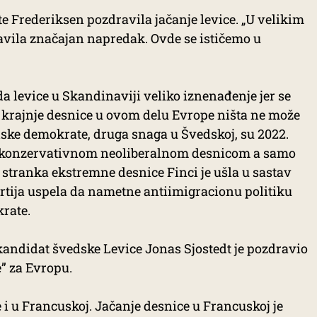
te Frederiksen pozdravila jačanje levice. „U velikim
avila značajan napredak. Ovde se ističemo u
 levice u Skandinaviji veliko iznenađenje jer se
e krajnje desnice u ovom delu Evrope ništa ne može
dske demokrate, druga snaga u Švedskoj, su 2022.
a konzervativnom neoliberalnom desnicom a samo
 stranka ekstremne desnice Finci je ušla u sastav
artija uspela da nametne antiimigracionu politiku
krate.
andidat švedske Levice Jonas Sjostedt je pozdravio
e” za Evropu.
 i u Francuskoj. Jačanje desnice u Francuskoj je