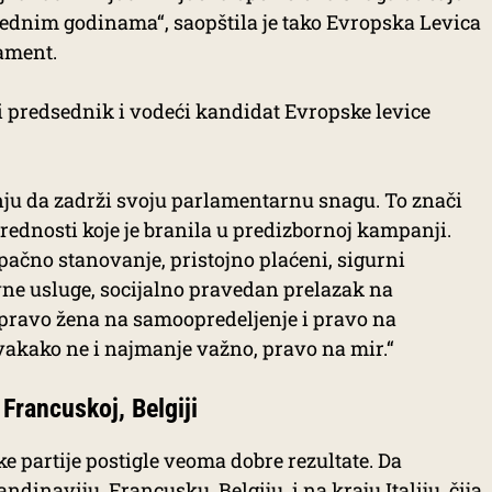
arednim godinama“, saopštila je tako Evropska Levica
ament.
 i predsednik i vodeći kandidat Evropske levice
tanju da zadrži svoju parlamentarnu snagu. To znači
rednosti koje je branila u predizbornoj kampanji.
pačno stanovanje, pristojno plaćeni, sigurni
vne usluge, socijalno pravedan prelazak na
pravo žena na samoopredeljenje i pravo na
svakako ne i najmanje važno, pravo na mir.“
 Francuskoj, Belgiji
e partije postigle veoma dobre rezultate. Da
inaviju, Francusku, Belgiju, i na kraju Italiju, čija