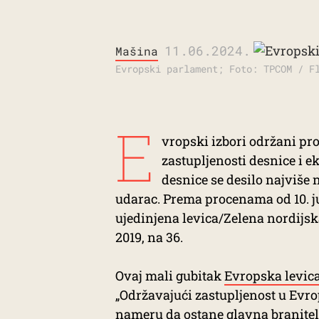
11.06.2024.
Mašina
Evropski parlament; Foto: TPCOM / F
E
vropski izbori održani pr
zastupljenosti desnice i 
desnice se desilo najviše 
udarac. Prema procenama od 10. j
ujedinjena levica/Zelena nordijska
2019, na 36.
Ovaj mali gubitak
Evropska levic
„Održavajući zastupljenost u Evr
nameru da ostane glavna branitelj