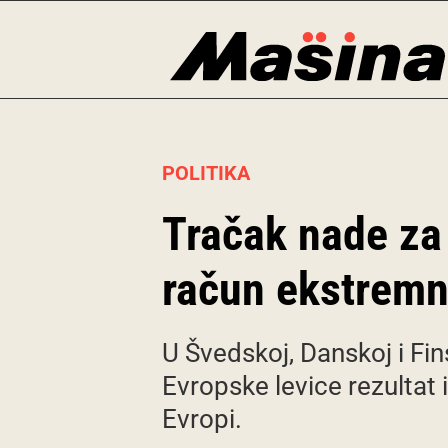
Skip
to
content
POLITIKA
Tračak nade za 
račun ekstremn
U Švedskoj, Danskoj i Fin
Evropske levice rezultat
Evropi.