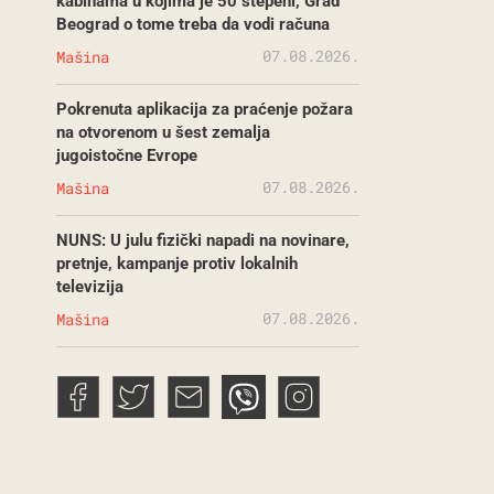
kabinama u kojima je 50 stepeni, Grad
Beograd o tome treba da vodi računa
07.08.2026.
Mašina
Pokrenuta aplikacija za praćenje požara
na otvorenom u šest zemalja
jugoistočne Evrope
07.08.2026.
Mašina
NUNS: U julu fizički napadi na novinare,
pretnje, kampanje protiv lokalnih
televizija
07.08.2026.
Mašina