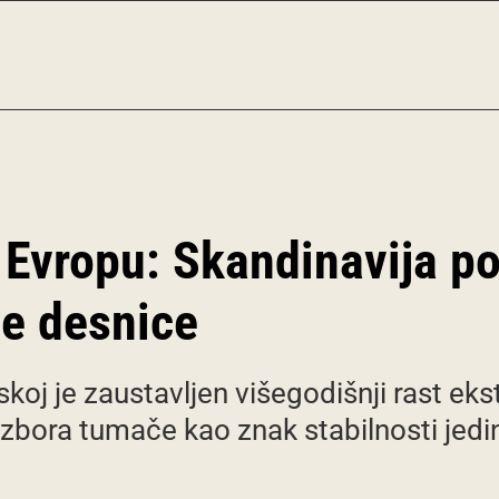
Evropu: Skandinavija po
e desnice
skoj je zaustavljen višegodišnji rast eks
 izbora tumače kao znak stabilnosti jed