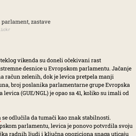
lickr
oteklog vikenda su doneli očekivani rast
ekstremne desnice u Evropskom parlamentu. Jačanje
na račun zelenih, dok je levica pretpela manji
una, broj poslanika parlamentarne grupe Evropska
 levica (GUE/NGL) je opao sa 41, koliko su imali od
a
se odlučila da tumači kao znak stabilnosti.
opskom parlamentu, levica je ponovo potvrdila svoju
ka radnih ljudi i ključna opoziciona snaga uticaju