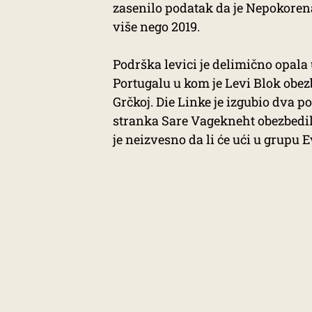
zasenilo podatak da je Nepokorena
više nego 2019.
Podrška levici je delimično opala 
Portugalu u kom je Levi Blok obezb
Grčkoj. Die Linke je izgubio dva 
stranka Sare Vagekneht obezbedila
je neizvesno da li će ući u grupu 