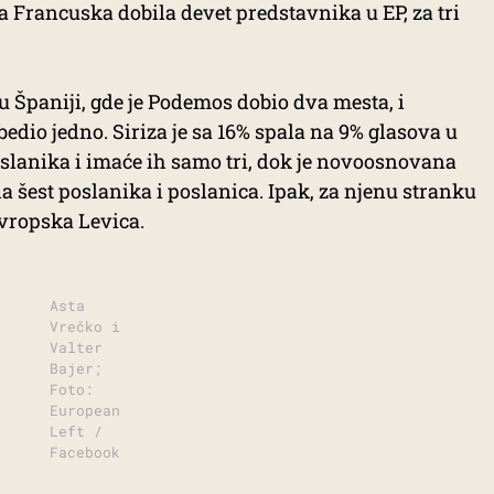
 Francuska dobila devet predstavnika u EP, za tri
u Španiji, gde je Podemos dobio dva mesta, i
edio jedno. Siriza je sa 16% spala na 9% glasova u
poslanika i imaće ih samo tri, dok je novoosnovana
 šest poslanika i poslanica. Ipak, za njenu stranku
Evropska Levica.
Asta
Vrečko i
Valter
Bajer;
Foto:
European
Left /
Facebook