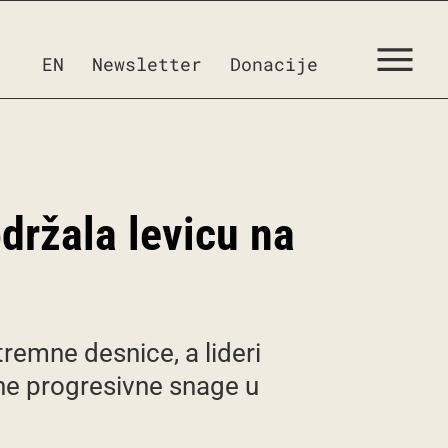
EN
Newsletter
Donacije
držala levicu na
tremne desnice, a lideri
ine progresivne snage u