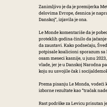
Zanimljivo je da je premijerka Me
delovima Evrope, desnica je napr
Danskoj“, izjavila je ona.
Le Monde komentariše da je pobeda
proteklih godina činilo da jačanj
da zaustavi. Kako podsećaju, Šve
potpisale koalicioni sporazum s
osam meseci kasnije, u junu 2023,
vlade, jer je u Danskoj Narodna p
koju su usvojile čak i socijaldemo
Prema pisanju Le Monda, vodeći k
izborne rezultate kao “tračak nad
Rast podrške za Levicu prisutan je