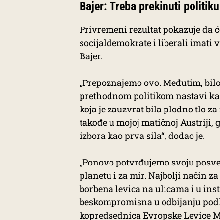
Bajer: Treba prekinuti politik
Privremeni rezultat pokazuje da ć
socijaldemokrate i liberali imati
Bajer.
„Prepoznajemo ovo. Međutim, bilo 
prethodnom politikom nastavi kao i
koja je zauzvrat bila plodno tlo za
takođe u mojoj matičnoj Austriji, g
izbora kao prva sila“, dodao je.
„Ponovo potvrđujemo svoju posveć
planetu i za mir. Najbolji način za
borbena levica na ulicama i u ins
beskompromisna u odbijanju podle p
kopredsednica Evropske Levice M