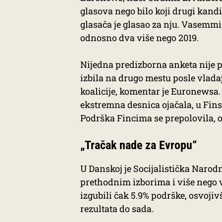
glasova nego bilo koji drugi kan
glasača je glasao za nju. Vasemmist
odnosno dva više nego 2019.
Nijedna predizborna anketa nije p
izbila na drugo mestu posle vlada
koalicije, komentar je Euronewsa.
ekstremna desnica ojačala, u Fins
Podrška Fincima se prepolovila, o
„Tračak nade za Evropu“
U Danskoj je Socijalistička Narod
prethodnim izborima i više nego v
izgubili čak 5.9% podrške, osvojivš
rezultata do sada.