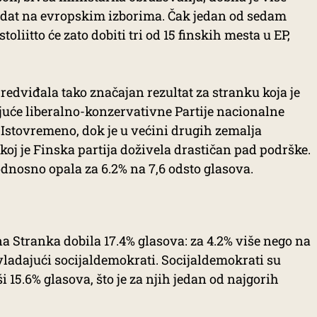
didat na evropskim izborima. Čak jedan od sedam
oliitto će zato dobiti tri od 15 finskih mesta u EP,
redviđala tako značajan rezultat za stranku koja je
juće liberalno-konzervativne Partije nacionalne
 Istovremeno, dok je u većini drugih zemalja
koj je Finska partija doživela drastičan pad podrške.
dnosno opala za 6.2% na 7,6 odsto glasova.
na Stranka dobila 17.4% glasova: za 4.2% više nego na
ladajući socijaldemokrati. Socijaldemokrati su
i 15.6% glasova, što je za njih jedan od najgorih