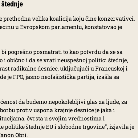
u štednje
e prethodna velika koalicija koju čine konzervativci,
 većinu u Evropskom parlamentu, konstatovao je
bi pogrešno posmatrati to kao potvrdu da se sa
 obično i da se vrati neuspešnoj politici štednje,
 rast radikalne desnice, uključujući u Francuskoj i
de je FPO, jasno neofašistička partija, izašla sa
enost da budemo nepokolebljivi glas za ljude, za
 borbu protiv uspona krajnje desnice je jaka i
titucijama, čvrsta u svojim vrednostima i
olitike štednje EU i slobodne trgovine“, izjavila je
anon Obri.