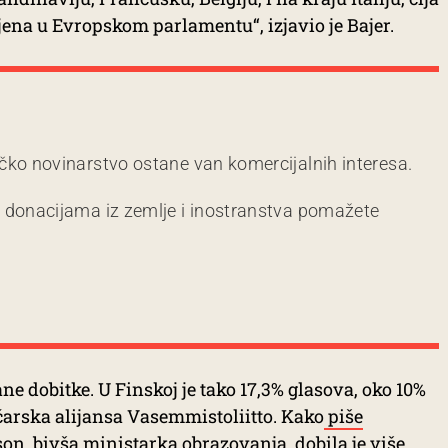
jena u Evropskom parlamentu“, izjavio je Bajer.
čko novinarstvo ostane van komercijalnih interesa.
m donacijama iz zemlje i inostranstva pomažete
ne dobitke. U Finskoj je tako 17,3% glasova, oko 10%
ičarska alijansa Vasemmistoliitto. Kako
piše
on, bivša ministarka obrazovanja, dobila je više