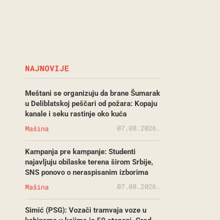
NAJNOVIJE
Meštani se organizuju da brane Šumarak
u Deliblatskoj peščari od požara: Kopaju
kanale i seku rastinje oko kuća
07.08.2026.
Mašina
Kampanja pre kampanje: Studenti
najavljuju obilaske terena širom Srbije,
SNS ponovo o neraspisanim izborima
07.08.2026.
Mašina
Simić (PSG): Vozači tramvaja voze u