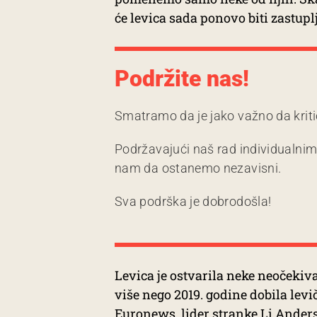
će levica sada ponovo biti zastupl
Podržite nas!
Smatramo da je jako važno da kriti
Podržavajući naš rad individualni
nam da ostanemo nezavisni.
Sva podrška je dobrodošla!
Levica je ostvarila neke neočekiva
više nego 2019. godine dobila lev
Euronews, lider stranke Li Anders